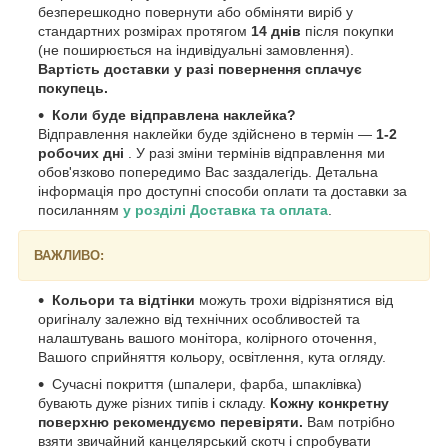
безперешкодно повернути або обміняти виріб у
стандартних розмірах протягом
14 днів
після покупки
(не поширюється на індивідуальні замовлення).
Вартість доставки у разі повернення сплачує
покупець.
Коли буде відправлена наклейка?
Відправлення наклейки буде здійснено в термін —
1-2
робочих дні
. У разі зміни термінів відправлення ми
обов'язково попередимо Вас заздалегідь. Детальна
інформація про доступні способи оплати та доставки за
посиланням
у розділі Доставка та оплата
.
ВАЖЛИВО:
Кольори та відтінки
можуть трохи відрізнятися від
оригіналу залежно від технічних особливостей та
налаштувань вашого монітора, колірного оточення,
Вашого сприйняття кольору, освітлення, кута огляду.
Сучасні покриття (шпалери, фарба, шпаклівка)
бувають дуже різних типів і складу.
Кожну конкретну
поверхню рекомендуємо перевіряти.
Вам потрібно
взяти звичайний канцелярський скотч і спробувати