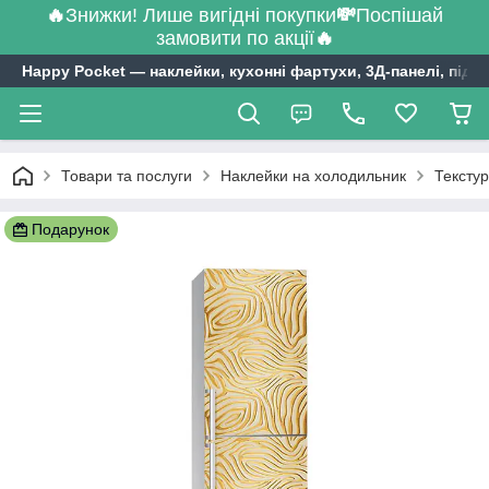
🔥
Знижки! Лише вигідні покупки
💸
Поспішай
замовити по акції
🔥
Happy Pocket ― наклейки, кухонні фартухи, 3Д-панелі, підл
Товари та послуги
Наклейки на холодильник
Текстур
Подарунок