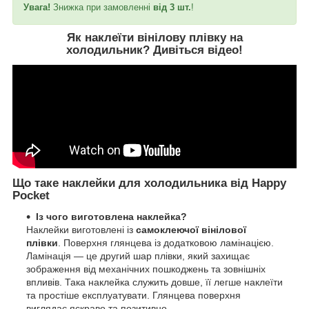
Увага!
Знижка при замовленні
від 3 шт.
!
Як наклеїти вінілову плівку на
холодильник?
Дивіться відео
!
Що таке наклейки для холодильника від Happy
Pocket
Із чого виготовлена наклейка?
Наклейки виготовлені із
самоклеючої вінілової
плівки
. Поверхня глянцева із додатковою ламінацією.
Ламінація — це другий шар плівки, який захищає
зображення від механічних пошкоджень та зовнішніх
впливів. Така наклейка служить довше, її легше наклеїти
та простіше експлуатувати. Глянцева поверхня
виглядає яскраво та позитивно.