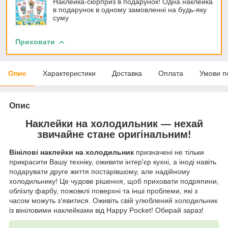
Наклейка-сюрприз в подарунок! Одна наклейка
в подарунок в одному замовленні на будь-яку
суму
Приховати
Опис
Характеристики
Доставка
Оплата
Умови п
Опис
Наклейки на холодильник — нехай
звичайне стане оригінальним!
Вінілові наклейки на холодильник
призначені не тільки
прикрасити Вашу техніку, оживити інтер'єр кухні, а іноді навіть
подарувати друге життя постарівшому, але надійному
холодильнику! Це чудове рішення, щоб приховати подряпини,
облізлу фарбу, пожовклі поверхні та інші проблеми, які з
часом можуть з'явитися. Оживіть свій улюблений холодильник
із вініловими наклейками від Happy Pocket! Обирай зараз!