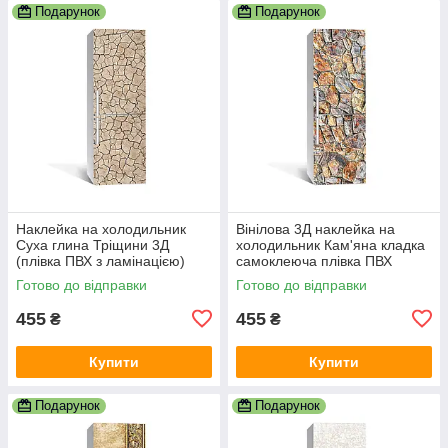
Подарунок
Подарунок
Наклейка на холодильник
Вінілова 3Д наклейка на
Суха глина Тріщини 3Д
холодильник Кам'яна кладка
(плівка ПВХ з ламінацією)
самоклеюча плівка ПВХ
600х1800 мм Текстури
каміння стіна Текстури
Готово до відправки
Готово до відправки
Бежевий
Коричневий
455
455
₴
₴
Купити
Купити
Подарунок
Подарунок