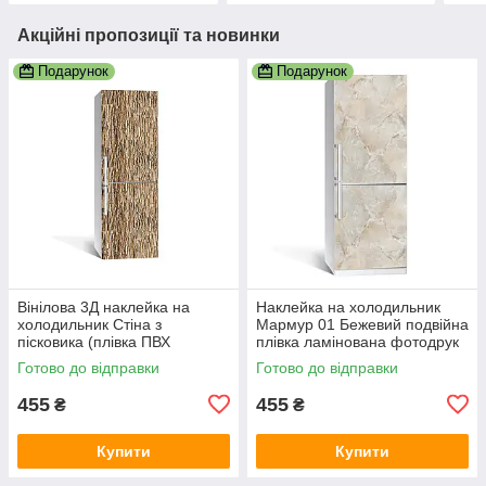
Акційні пропозиції та новинки
Подарунок
Подарунок
Вінілова 3Д наклейка на
Наклейка на холодильник
холодильник Стіна з
Мармур 01 Бежевий подвійна
пісковика (плівка ПВХ
плівка ламінована фотодрук
фотодрук) 600х1800 мм
під камінь 600х1800 мм
Готово до відправки
Готово до відправки
Текстури Коричневий
455
455
₴
₴
Купити
Купити