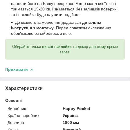
нанести його на Вашу поверхню. Якщо скотч клеїться і
тримається 15-20 хв. і знімається без залишків поверхні,
то і наклейка буде служити надійно.
До кожного замовлення додається
детальна
інструкція з монтажу
. Перед початком оклеювання
обов'язково ознайомтесь з нею.
Обирайте тільки
якісні наклейки
та декор для дому прямо
зараз!
Приховати
Характеристики
Основні
Виробник
Happy Pocket
Країна виробник
Україна
Довжина
1800 мм
Колір
Бежевий