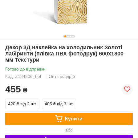
Декор 3Д наклейка на холодильник Золоті
лабіринти (плівка ПВХ фотодрук) 600х1800
мм Текстури
Готово до відправки
Код: Z184306_hol
Опт і роздріб
455
₴
420 ₴
від 2 шт.
405 ₴
від 3 шт.
Купити
або