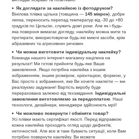
Як доглядати за наклейкою із фотодруком?
Вінілова плівка щільна (товщина —
145 мікрон
), добре
липка, переносить перепад температур від -30 до +80
градусів по Цельсію, служить довгі роки. Але як і будь-
яка поверхня вимагає догляду, наклейку можна мити та
протирати, використовуючи будь-які миючі засоби, крім
абразивних та агресивних речовин.
Чи можна виготовити індивідуальну наклейку?
Команда нашого інтернет-магазину націлена на
результат! Ми готові прийняти будь-яке Ваше
замовлення. Якщо потрібна наклейка з іншим
зображенням, іншим розміром, орієнтацією, формою, у
Вас просто є зображення, яке Ви хочете наклеїти — ми
реалізуємо задумане! Вартість виробу буде
перерахована залежно від техзавдання.
Індивідуальні
замовлення виготовляємо за передоплатою
. Наші
технологи, дизайнери, менеджери здійснюють мрії!
Чи можливо повернути / обміняти товар?
Усі плівки мають сертифікат якості. Перед відправкою
кожна наклейка проходить огляд щодо дефектів,
неточностей. Але все ж таки бувають ситуації, коли Вам
потрібно повернути наклейку. Ви можете