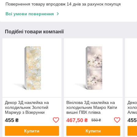
Повернення товару впродовж 14 днів за рахунок покупця
Всі умови повернення
Подібні товари компанії
Декор 3Д наклейка на
Вінілова 3Д наклейка на
Деко
холодильник Золотий
холодильник Макро Квіти
холо
Мармур з Візерунки
вишні ПВХ плівка
Алма
(плівка ПВХ фотодрук)
самоклеюча тичинка
фото
455
467,50
455
₴
₴
550 ₴
600х1800 мм Текстура
Бежевий 650х2000 мм
Текс
Бежевий
Купити
Купити