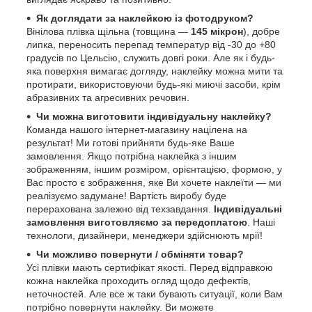
Як доглядати за наклейкою із фотодруком?
Вінілова плівка щільна (товщина —
145 мікрон
), добре
липка, переносить перепад температур від -30 до +80
градусів по Цельсію, служить довгі роки. Але як і будь-
яка поверхня вимагає догляду, наклейку можна мити та
протирати, використовуючи будь-які миючі засоби, крім
абразивних та агресивних речовин.
Чи можна виготовити індивідуальну наклейку?
Команда нашого інтернет-магазину націлена на
результат! Ми готові прийняти будь-яке Ваше
замовлення. Якщо потрібна наклейка з іншим
зображенням, іншим розміром, орієнтацією, формою, у
Вас просто є зображення, яке Ви хочете наклеїти — ми
реалізуємо задумане! Вартість виробу буде
перерахована залежно від техзавдання.
Індивідуальні
замовлення виготовляємо за передоплатою
. Наші
технологи, дизайнери, менеджери здійснюють мрії!
Чи можливо повернути / обміняти товар?
Усі плівки мають сертифікат якості. Перед відправкою
кожна наклейка проходить огляд щодо дефектів,
неточностей. Але все ж таки бувають ситуації, коли Вам
потрібно повернути наклейку. Ви можете