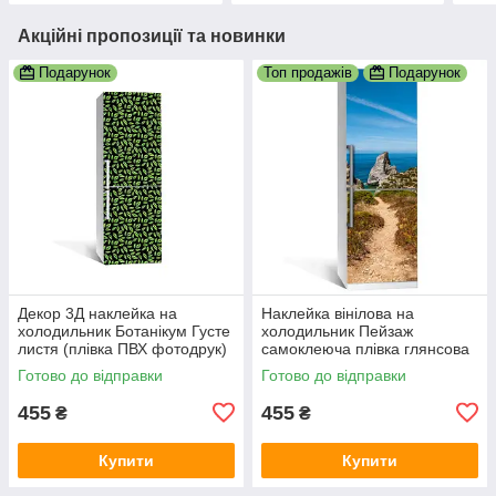
Акційні пропозиції та новинки
Подарунок
Топ продажів
Подарунок
Декор 3Д наклейка на
Наклейка вінілова на
холодильник Ботанікум Густе
холодильник Пейзаж
листя (плівка ПВХ фотодрук)
самоклеюча плівка глянсова
600х1800 мм рослини
з ламінацією 600х1800 мм
Готово до відправки
Готово до відправки
Зелений
455
455
₴
₴
Купити
Купити