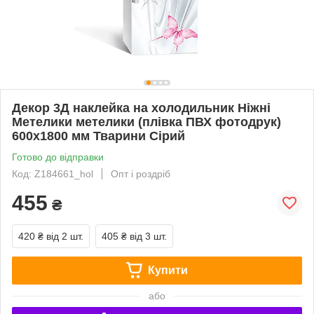
Декор 3Д наклейка на холодильник Ніжні
Метелики метелики (плівка ПВХ фотодрук)
600х1800 мм Тварини Сірий
Готово до відправки
Код: Z184661_hol
Опт і роздріб
455
₴
420 ₴
від 2 шт.
405 ₴
від 3 шт.
Купити
або