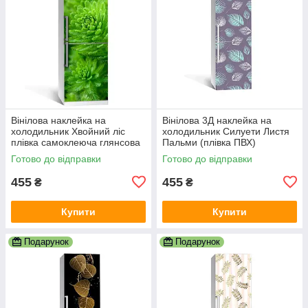
Вінілова наклейка на
Вінілова 3Д наклейка на
холодильник Хвойний ліс
холодильник Силуети Листя
плівка самоклеюча глянсова
Пальми (плівка ПВХ)
з ламінацією 600х1800 мм
600х1800 мм Рослини
Готово до відправки
Готово до відправки
Фіолетовий
455
455
₴
₴
Купити
Купити
Подарунок
Подарунок