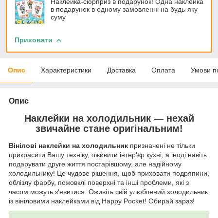
Наклейка-сюрприз в подарунок! Одна наклейка
в подарунок в одному замовленні на будь-яку
суму
Приховати
Опис
Характеристики
Доставка
Оплата
Умови п
Опис
Наклейки на холодильник — нехай
звичайне стане оригінальним!
Вінілові наклейки на холодильник
призначені не тільки
прикрасити Вашу техніку, оживити інтер'єр кухні, а іноді навіть
подарувати друге життя постарівшому, але надійному
холодильнику! Це чудове рішення, щоб приховати подряпини,
облізлу фарбу, пожовклі поверхні та інші проблеми, які з
часом можуть з'явитися. Оживіть свій улюблений холодильник
із вініловими наклейками від Happy Pocket! Обирай зараз!