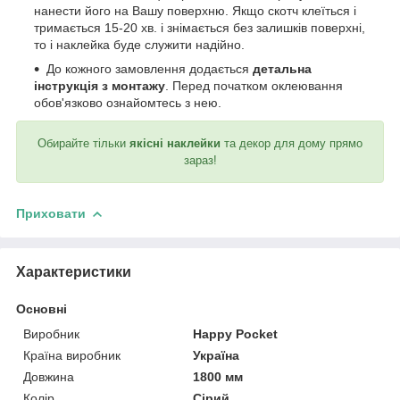
нанести його на Вашу поверхню. Якщо скотч клеїться і
тримається 15-20 хв. і знімається без залишків поверхні,
то і наклейка буде служити надійно.
До кожного замовлення додається
детальна
інструкція з монтажу
. Перед початком оклеювання
обов'язково ознайомтесь з нею.
Обирайте тільки
якісні наклейки
та декор для дому прямо
зараз!
Приховати
Характеристики
Основні
Виробник
Happy Pocket
Країна виробник
Україна
Довжина
1800 мм
Колір
Сірий