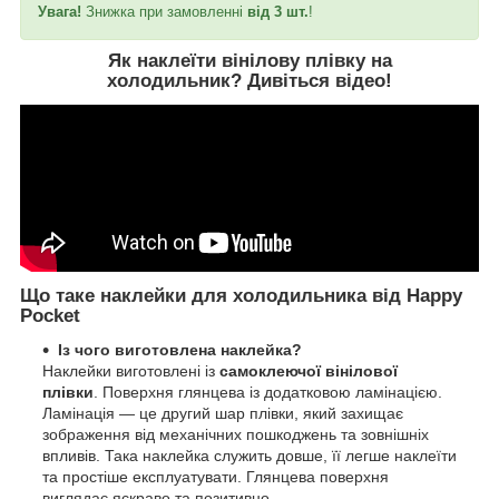
Увага!
Знижка при замовленні
від 3 шт.
!
Як наклеїти вінілову плівку на
холодильник?
Дивіться відео
!
Що таке наклейки для холодильника від Happy
Pocket
Із чого виготовлена наклейка?
Наклейки виготовлені із
самоклеючої вінілової
плівки
. Поверхня глянцева із додатковою ламінацією.
Ламінація — це другий шар плівки, який захищає
зображення від механічних пошкоджень та зовнішніх
впливів. Така наклейка служить довше, її легше наклеїти
та простіше експлуатувати. Глянцева поверхня
виглядає яскраво та позитивно.