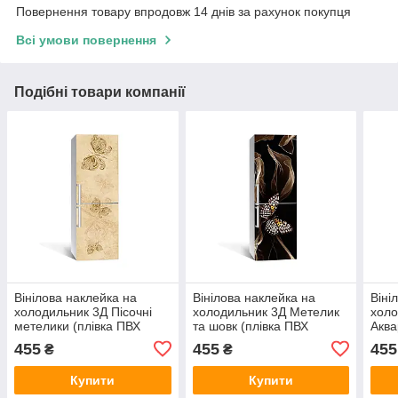
Повернення товару впродовж 14 днів за рахунок покупця
Всі умови повернення
Подібні товари компанії
Вінілова наклейка на
Вінілова наклейка на
Віні
холодильник 3Д Пісочні
холодильник 3Д Метелик
холо
метелики (плівка ПВХ
та шовк (плівка ПВХ
Аква
фотодрук) 600х1800 мм
фотодрук) 600х1800 мм
(плі
455
455
455
₴
₴
тварини Бежевий
метелик Тварини Чорний
600х
Беж
Купити
Купити