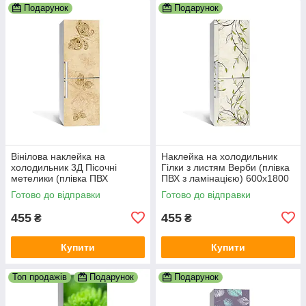
Подарунок
Подарунок
Вінілова наклейка на
Наклейка на холодильник
холодильник 3Д Пісочні
Гілки з листям Верби (плівка
метелики (плівка ПВХ
ПВХ з ламінацією) 600х1800
фотодрук) 600х1800 мм
мм рослини Бежевий
Готово до відправки
Готово до відправки
тварини Бежевий
455
455
₴
₴
Купити
Купити
Топ продажів
Подарунок
Подарунок