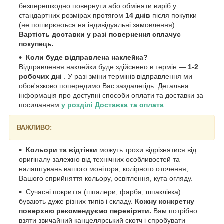
безперешкодно повернути або обміняти виріб у
стандартних розмірах протягом
14 днів
після покупки
(не поширюється на індивідуальні замовлення).
Вартість доставки у разі повернення сплачує
покупець.
Коли буде відправлена наклейка?
Відправлення наклейки буде здійснено в термін —
1-2
робочих дні
. У разі зміни термінів відправлення ми
обов'язково попередимо Вас заздалегідь. Детальна
інформація про доступні способи оплати та доставки за
посиланням
у розділі Доставка та оплата
.
ВАЖЛИВО:
Кольори та відтінки
можуть трохи відрізнятися від
оригіналу залежно від технічних особливостей та
налаштувань вашого монітора, колірного оточення,
Вашого сприйняття кольору, освітлення, кута огляду.
Сучасні покриття (шпалери, фарба, шпаклівка)
бувають дуже різних типів і складу.
Кожну конкретну
поверхню рекомендуємо перевіряти.
Вам потрібно
взяти звичайний канцелярський скотч і спробувати