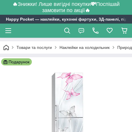
🔥
Знижки! Лише вигідні покупки
💸
Поспішай
замовити по акції
🔥
Happy Pocket ― наклейки, кухонні фартухи, 3Д-панелі, підл
Товари та послуги
Наклейки на холодильник
Природ
Подарунок