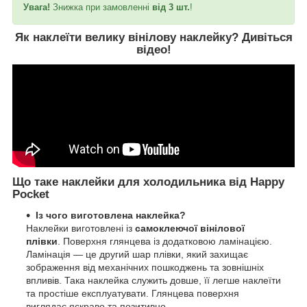
Увага!
Знижка при замовленні
від 3 шт.
!
Як наклеїти велику вінілову наклейку?
Дивіться
відео
!
Що таке наклейки для холодильника від Happy
Pocket
Із чого виготовлена наклейка?
Наклейки виготовлені із
самоклеючої вінілової
плівки
. Поверхня глянцева із додатковою ламінацією.
Ламінація — це другий шар плівки, який захищає
зображення від механічних пошкоджень та зовнішніх
впливів. Така наклейка служить довше, її легше наклеїти
та простіше експлуатувати. Глянцева поверхня
виглядає яскраво та позитивно.