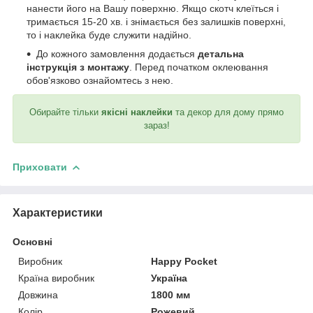
нанести його на Вашу поверхню. Якщо скотч клеїться і
тримається 15-20 хв. і знімається без залишків поверхні,
то і наклейка буде служити надійно.
До кожного замовлення додається
детальна
інструкція з монтажу
. Перед початком оклеювання
обов'язково ознайомтесь з нею.
Обирайте тільки
якісні наклейки
та декор для дому прямо
зараз!
Приховати
Характеристики
Основні
Виробник
Happy Pocket
Країна виробник
Україна
Довжина
1800 мм
Колір
Рожевий