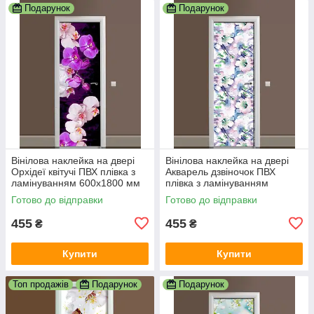
Подарунок
Подарунок
Вінілова наклейка на двері
Вінілова наклейка на двері
Орхідеї квітучі ПВХ плівка з
Акварель дзвіночок ПВХ
ламінуванням 600х1800 мм
плівка з ламінуванням
квіти Фіолетовий
600х1800 мм Квіти Блакитний
Готово до відправки
Готово до відправки
455
455
₴
₴
Купити
Купити
Топ продажів
Подарунок
Подарунок