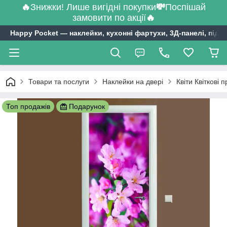
🔥
Знижки! Лише вигідні покупки
💸
Поспішай
замовити по акції
🔥
Happy Pocket ― наклейки, кухонні фартухи, 3Д-панелі, підл
Товари та послуги
Наклейки на двері
Квіти Квіткові 
Топ продажів
Подарунок