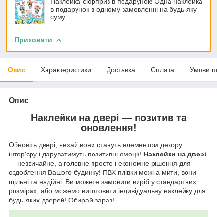
Наклейка-сюрприз в подарунок! Одна наклейка
в подарунок в одному замовленні на будь-яку
суму
Приховати
Опис
Характеристики
Доставка
Оплата
Умови п
Опис
Наклейки на двері — позитив та
оновлення!
Обновіть двері, нехай вони стануть елементом декору
інтер'єру і даруватимуть позитивні емоції!
Наклейки на двері
— незвичайне, а головне просте і економне рішення для
оздоблення Вашого будинку! ПВХ плівки можна мити, вони
щільні та надійні. Ви можете замовити виріб у стандартних
розмірах, або можемо виготовити індивідуальну наклейку для
будь-яких дверей! Обирай зараз!