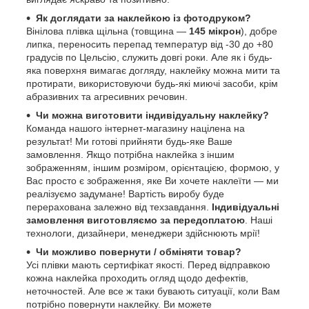
Як доглядати за наклейкою із фотодруком?
Вінілова плівка щільна (товщина —
145 мікрон
), добре
липка, переносить перепад температур від -30 до +80
градусів по Цельсію, служить довгі роки. Але як і будь-
яка поверхня вимагає догляду, наклейку можна мити та
протирати, використовуючи будь-які миючі засоби, крім
абразивних та агресивних речовин.
Чи можна виготовити індивідуальну наклейку?
Команда нашого інтернет-магазину націлена на
результат! Ми готові прийняти будь-яке Ваше
замовлення. Якщо потрібна наклейка з іншим
зображенням, іншим розміром, орієнтацією, формою, у
Вас просто є зображення, яке Ви хочете наклеїти — ми
реалізуємо задумане! Вартість виробу буде
перерахована залежно від техзавдання.
Індивідуальні
замовлення виготовляємо за передоплатою
. Наші
технологи, дизайнери, менеджери здійснюють мрії!
Чи можливо повернути / обміняти товар?
Усі плівки мають сертифікат якості. Перед відправкою
кожна наклейка проходить огляд щодо дефектів,
неточностей. Але все ж таки бувають ситуації, коли Вам
потрібно повернути наклейку. Ви можете