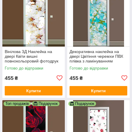
Вінілова 3Д Наклейка на
Декоративна наклейка на
двері Квіти вишні
двері Цвітіння черемхи ПВХ
повнокольоровий фотодрук
плівка з ламінуванням
плівка для дверей декор
600х1800 мм квіти Блакитний
Готово до відправки
Готово до відправки
600х1800 мм
455
455
₴
₴
Купити
Купити
Топ продажів
Подарунок
Подарунок