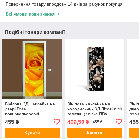
Повернення товару впродовж 14 днів за рахунок покупця
Всі умови повернення
Подібні товари компанії
Вінілова 3Д Наклейка на
Вінілова наклейка на
Віні
двері Роза
холодильник 3Д Лісові лілії
двер
повнокольоровий
завитки (плівка ПВХ
повн
фотодрук плівка для
фотодрук) 600х1800 мм
фото
455
409,50
455
₴
₴
455 ₴
дверей декор 600х1800
Квіти Чорний
двер
мм жовта квіти
мм
Купити
Купити