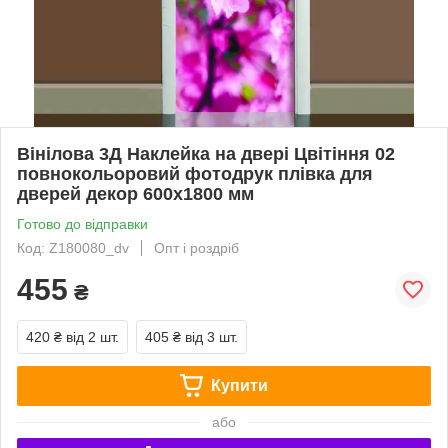
Вінілова 3Д Наклейка на двері Цвітіння 02
повнокольоровий фотодрук плівка для
дверей декор 600х1800 мм
Готово до відправки
Код: Z180080_dv
Опт і роздріб
455
₴
420 ₴
від 2 шт.
405 ₴
від 3 шт.
Купити
або