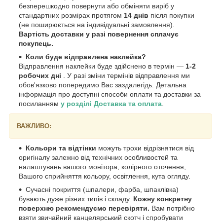
безперешкодно повернути або обміняти виріб у
стандартних розмірах протягом
14 днів
після покупки
(не поширюється на індивідуальні замовлення).
Вартість доставки у разі повернення сплачує
покупець.
Коли буде відправлена наклейка?
Відправлення наклейки буде здійснено в термін —
1-2
робочих дні
. У разі зміни термінів відправлення ми
обов'язково попередимо Вас заздалегідь. Детальна
інформація про доступні способи оплати та доставки за
посиланням
у розділі Доставка та оплата
.
ВАЖЛИВО:
Кольори та відтінки
можуть трохи відрізнятися від
оригіналу залежно від технічних особливостей та
налаштувань вашого монітора, колірного оточення,
Вашого сприйняття кольору, освітлення, кута огляду.
Сучасні покриття (шпалери, фарба, шпаклівка)
бувають дуже різних типів і складу.
Кожну конкретну
поверхню рекомендуємо перевіряти.
Вам потрібно
взяти звичайний канцелярський скотч і спробувати