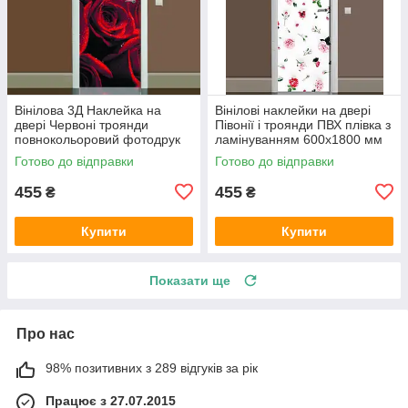
Вінілова 3Д Наклейка на
Вінілові наклейки на двері
двері Червоні троянди
Півонії і троянди ПВХ плівка з
повнокольоровий фотодрук
ламінуванням 600х1800 мм
плівка для дверей декор
квіти Білий
Готово до відправки
Готово до відправки
600х1800 мм
455
455
₴
₴
Купити
Купити
Показати ще
Про нас
98% позитивних з 289 відгуків за рік
Працює з 27.07.2015