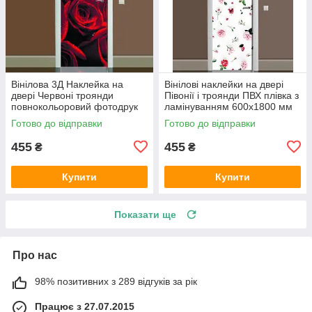
Вінілова 3Д Наклейка на
Вінілові наклейки на двері
двері Червоні троянди
Півонії і троянди ПВХ плівка з
повнокольоровий фотодрук
ламінуванням 600х1800 мм
плівка для дверей декор
квіти Білий
Готово до відправки
Готово до відправки
600х1800 мм
455
455
₴
₴
Купити
Купити
Показати ще
Про нас
98% позитивних з 289 відгуків за рік
Працює з 27.07.2015