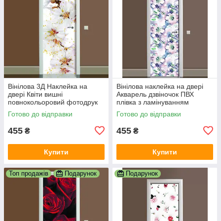
Вінілова 3Д Наклейка на
Вінілова наклейка на двері
двері Квіти вишні
Акварель дзвіночок ПВХ
повнокольоровий фотодрук
плівка з ламінуванням
плівка для дверей декор
600х1800 мм Квіти Блакитний
Готово до відправки
Готово до відправки
600х1800 мм
455
455
₴
₴
Купити
Купити
Топ продажів
Подарунок
Подарунок