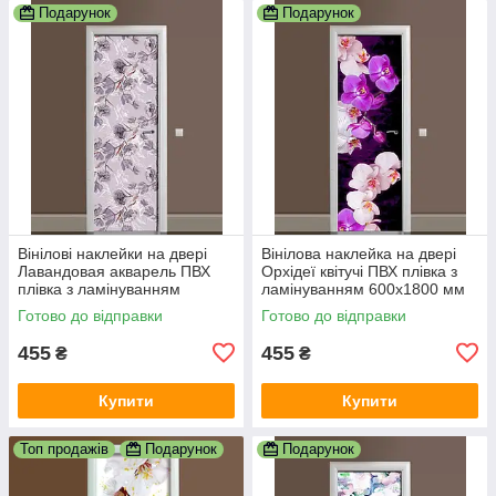
Подарунок
Подарунок
Вінілові наклейки на двері
Вінілова наклейка на двері
Лавандовая акварель ПВХ
Орхідеї квітучі ПВХ плівка з
плівка з ламінуванням
ламінуванням 600х1800 мм
600х1800 мм Квіти
квіти Фіолетовий
Готово до відправки
Готово до відправки
Фіолетовий
455
455
₴
₴
Купити
Купити
Топ продажів
Подарунок
Подарунок