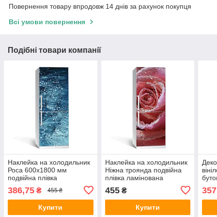
Повернення товару впродовж 14 днів за рахунок покупця
Всі умови повернення
Подібні товари компанії
Наклейка на холодильник
Наклейка на холодильник
Деко
Роса 600х1800 мм
Ніжна троянда подвійна
віні
подвійна плівка
плівка ламінована
буто
ламінована фотодрук
фотодрук роса бутон квіти
ламі
386,75
455
357
₴
₴
455 ₴
кульбаби краплі води
600х1800 мм
мм К
Купити
Купити