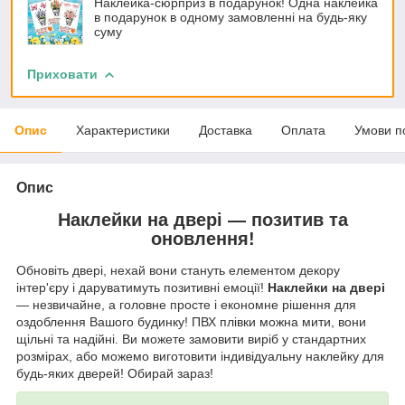
Наклейка-сюрприз в подарунок! Одна наклейка
в подарунок в одному замовленні на будь-яку
суму
Приховати
Опис
Характеристики
Доставка
Оплата
Умови п
Опис
Наклейки на двері — позитив та
оновлення!
Обновіть двері, нехай вони стануть елементом декору
інтер'єру і даруватимуть позитивні емоції!
Наклейки на двері
— незвичайне, а головне просте і економне рішення для
оздоблення Вашого будинку! ПВХ плівки можна мити, вони
щільні та надійні. Ви можете замовити виріб у стандартних
розмірах, або можемо виготовити індивідуальну наклейку для
будь-яких дверей! Обирай зараз!