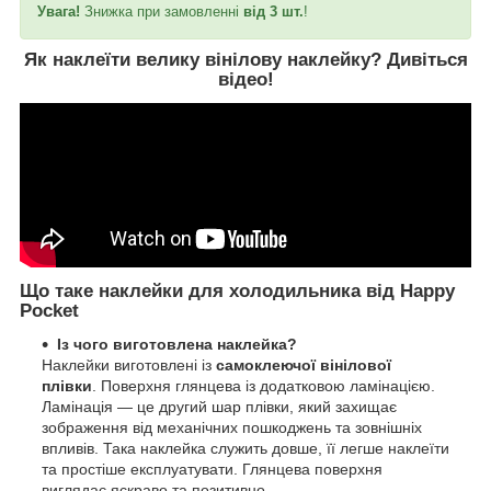
Увага!
Знижка при замовленні
від 3 шт.
!
Як наклеїти велику вінілову наклейку?
Дивіться
відео
!
Що таке наклейки для холодильника від Happy
Pocket
Із чого виготовлена наклейка?
Наклейки виготовлені із
самоклеючої вінілової
плівки
. Поверхня глянцева із додатковою ламінацією.
Ламінація — це другий шар плівки, який захищає
зображення від механічних пошкоджень та зовнішніх
впливів. Така наклейка служить довше, її легше наклеїти
та простіше експлуатувати. Глянцева поверхня
виглядає яскраво та позитивно.