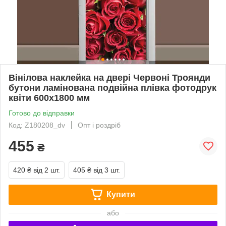
Вінілова наклейка на двері Червоні Троянди
бутони ламінована подвійна плівка фотодрук
квіти 600х1800 мм
Готово до відправки
Код: Z180208_dv
Опт і роздріб
455
₴
420 ₴
від 2 шт.
405 ₴
від 3 шт.
Купити
або