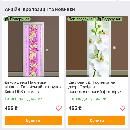
Акційні пропозиції та новинки
Подарунок
Топ продажів
Подарунок
Декор двері Наклейка
Вінілова 3Д Наклейка на
вінілова Гавайський візерунок
двері Орхідея
Квіти ПВХ плівка з
повнокольоровий фотодрук
ламінуванням 600х1800 мм
плівка для дверей декор
Готово до відправки
Готово до відправки
квіти Фіолетовий
600х1800 мм
455
455
₴
₴
Купити
Купити