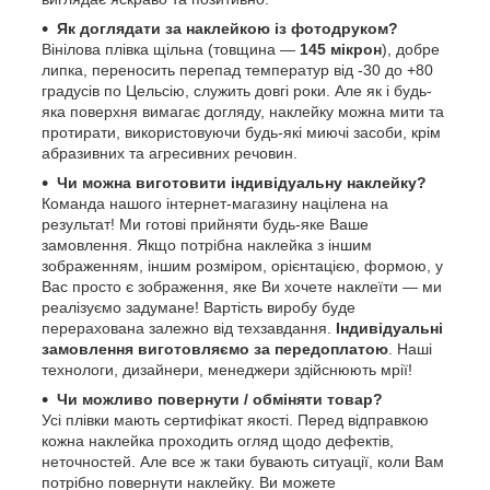
Як доглядати за наклейкою із фотодруком?
Вінілова плівка щільна (товщина —
145 мікрон
), добре
липка, переносить перепад температур від -30 до +80
градусів по Цельсію, служить довгі роки. Але як і будь-
яка поверхня вимагає догляду, наклейку можна мити та
протирати, використовуючи будь-які миючі засоби, крім
абразивних та агресивних речовин.
Чи можна виготовити індивідуальну наклейку?
Команда нашого інтернет-магазину націлена на
результат! Ми готові прийняти будь-яке Ваше
замовлення. Якщо потрібна наклейка з іншим
зображенням, іншим розміром, орієнтацією, формою, у
Вас просто є зображення, яке Ви хочете наклеїти — ми
реалізуємо задумане! Вартість виробу буде
перерахована залежно від техзавдання.
Індивідуальні
замовлення виготовляємо за передоплатою
. Наші
технологи, дизайнери, менеджери здійснюють мрії!
Чи можливо повернути / обміняти товар?
Усі плівки мають сертифікат якості. Перед відправкою
кожна наклейка проходить огляд щодо дефектів,
неточностей. Але все ж таки бувають ситуації, коли Вам
потрібно повернути наклейку. Ви можете