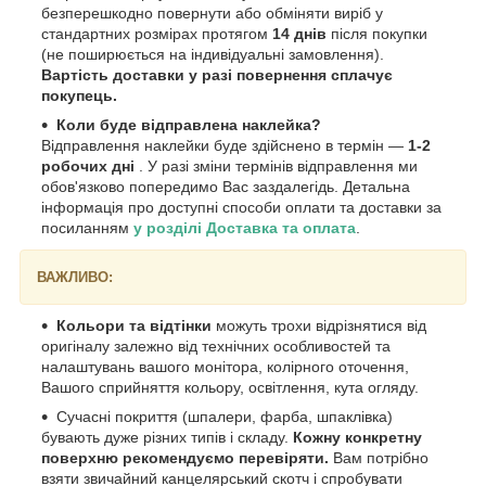
безперешкодно повернути або обміняти виріб у
стандартних розмірах протягом
14 днів
після покупки
(не поширюється на індивідуальні замовлення).
Вартість доставки у разі повернення сплачує
покупець.
Коли буде відправлена наклейка?
Відправлення наклейки буде здійснено в термін —
1-2
робочих дні
. У разі зміни термінів відправлення ми
обов'язково попередимо Вас заздалегідь. Детальна
інформація про доступні способи оплати та доставки за
посиланням
у розділі Доставка та оплата
.
ВАЖЛИВО:
Кольори та відтінки
можуть трохи відрізнятися від
оригіналу залежно від технічних особливостей та
налаштувань вашого монітора, колірного оточення,
Вашого сприйняття кольору, освітлення, кута огляду.
Сучасні покриття (шпалери, фарба, шпаклівка)
бувають дуже різних типів і складу.
Кожну конкретну
поверхню рекомендуємо перевіряти.
Вам потрібно
взяти звичайний канцелярський скотч і спробувати