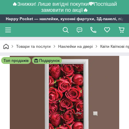
🔥
Знижки! Лише вигідні покупки
💸
Поспішай
замовити по акції
🔥
Happy Pocket ― наклейки, кухонні фартухи, 3Д-панелі, підл
Товари та послуги
Наклейки на двері
Квіти Квіткові 
Топ продажів
Подарунок