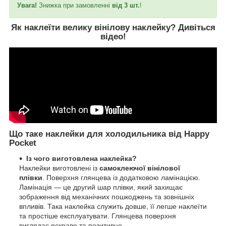
Увага!
Знижка при замовленні
від 3 шт.
!
Як наклеїти велику вінілову наклейку?
Дивіться
відео
!
Що таке наклейки для холодильника від Happy
Pocket
Із чого виготовлена наклейка?
Наклейки виготовлені із
самоклеючої вінілової
плівки
. Поверхня глянцева із додатковою ламінацією.
Ламінація — це другий шар плівки, який захищає
зображення від механічних пошкоджень та зовнішніх
впливів. Така наклейка служить довше, її легше наклеїти
та простіше експлуатувати. Глянцева поверхня
виглядає яскраво та позитивно.