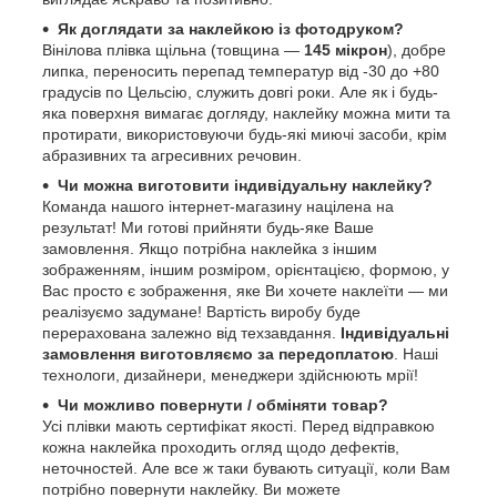
Як доглядати за наклейкою із фотодруком?
Вінілова плівка щільна (товщина —
145 мікрон
), добре
липка, переносить перепад температур від -30 до +80
градусів по Цельсію, служить довгі роки. Але як і будь-
яка поверхня вимагає догляду, наклейку можна мити та
протирати, використовуючи будь-які миючі засоби, крім
абразивних та агресивних речовин.
Чи можна виготовити індивідуальну наклейку?
Команда нашого інтернет-магазину націлена на
результат! Ми готові прийняти будь-яке Ваше
замовлення. Якщо потрібна наклейка з іншим
зображенням, іншим розміром, орієнтацією, формою, у
Вас просто є зображення, яке Ви хочете наклеїти — ми
реалізуємо задумане! Вартість виробу буде
перерахована залежно від техзавдання.
Індивідуальні
замовлення виготовляємо за передоплатою
. Наші
технологи, дизайнери, менеджери здійснюють мрії!
Чи можливо повернути / обміняти товар?
Усі плівки мають сертифікат якості. Перед відправкою
кожна наклейка проходить огляд щодо дефектів,
неточностей. Але все ж таки бувають ситуації, коли Вам
потрібно повернути наклейку. Ви можете