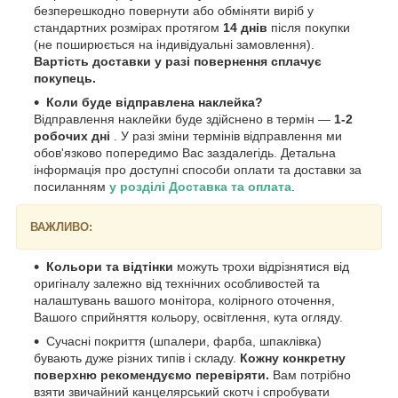
безперешкодно повернути або обміняти виріб у
стандартних розмірах протягом
14 днів
після покупки
(не поширюється на індивідуальні замовлення).
Вартість доставки у разі повернення сплачує
покупець.
Коли буде відправлена наклейка?
Відправлення наклейки буде здійснено в термін —
1-2
робочих дні
. У разі зміни термінів відправлення ми
обов'язково попередимо Вас заздалегідь. Детальна
інформація про доступні способи оплати та доставки за
посиланням
у розділі Доставка та оплата
.
ВАЖЛИВО:
Кольори та відтінки
можуть трохи відрізнятися від
оригіналу залежно від технічних особливостей та
налаштувань вашого монітора, колірного оточення,
Вашого сприйняття кольору, освітлення, кута огляду.
Сучасні покриття (шпалери, фарба, шпаклівка)
бувають дуже різних типів і складу.
Кожну конкретну
поверхню рекомендуємо перевіряти.
Вам потрібно
взяти звичайний канцелярський скотч і спробувати