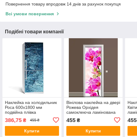
Повернення товару впродовж 14 днів за рахунок покупця
Всі умови повернення
Подібні товари компанії
Наклейка на холодильник
Вінілова наклейка на двері
Накл
Роса 600х1800 мм
Рожева Орхідея
Квіт
подвійна плівка
самоклеюча ламінована
ламі
ламінована фотодрук
плівка ПВХ великі квіти
гілк
386,75
455
455
₴
₴
455 ₴
кульбаби краплі води
600х1800 мм
мм
Купити
Купити