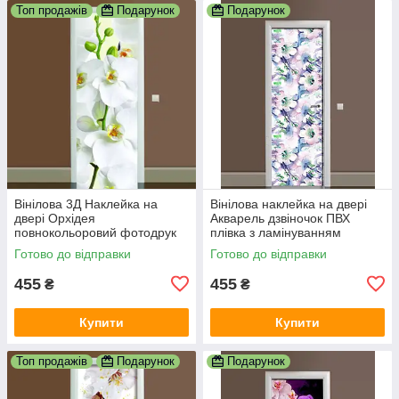
Топ продажів
Подарунок
Подарунок
Вінілова 3Д Наклейка на
Вінілова наклейка на двері
двері Орхідея
Акварель дзвіночок ПВХ
повнокольоровий фотодрук
плівка з ламінуванням
плівка для дверей декор
600х1800 мм Квіти Блакитний
Готово до відправки
Готово до відправки
600х1800 мм
455
455
₴
₴
Купити
Купити
Топ продажів
Подарунок
Подарунок