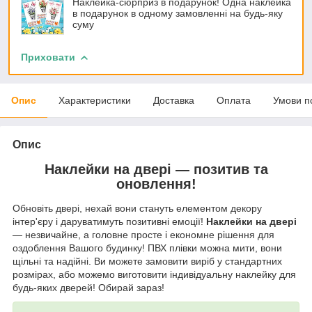
Наклейка-сюрприз в подарунок! Одна наклейка
в подарунок в одному замовленні на будь-яку
суму
Приховати
Опис
Характеристики
Доставка
Оплата
Умови п
Опис
Наклейки на двері — позитив та
оновлення!
Обновіть двері, нехай вони стануть елементом декору
інтер'єру і даруватимуть позитивні емоції!
Наклейки на двері
— незвичайне, а головне просте і економне рішення для
оздоблення Вашого будинку! ПВХ плівки можна мити, вони
щільні та надійні. Ви можете замовити виріб у стандартних
розмірах, або можемо виготовити індивідуальну наклейку для
будь-яких дверей! Обирай зараз!