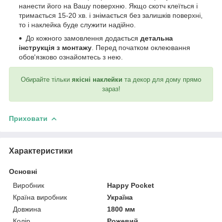
нанести його на Вашу поверхню. Якщо скотч клеїться і
тримається 15-20 хв. і знімається без залишків поверхні,
то і наклейка буде служити надійно.
До кожного замовлення додається
детальна
інструкція з монтажу
. Перед початком оклеювання
обов'язково ознайомтесь з нею.
Обирайте тільки
якісні наклейки
та декор для дому прямо
зараз!
Приховати
Характеристики
Основні
Виробник
Happy Pocket
Країна виробник
Україна
Довжина
1800 мм
Колір
Рожевий