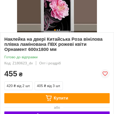
Наклейка на двері Китайська Роза вінілова
плівка ламінована ПВХ рожеві квіти
Орнамент 600х1800 мм
Готово до відправки
Код: Z180623_dv
Опт і роздріб
455
₴
420 ₴
від 2 шт.
405 ₴
від 3 шт.
Купити
або