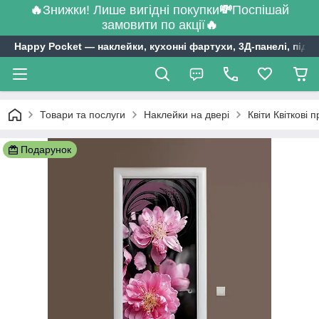
🔥
Знижки! Лише вигідні покупки
💸
Поспішай
замовити по акції
🔥
Happy Pocket ― наклейки, кухонні фартухи, 3Д-панелі, підл
Товари та послуги
Наклейки на двері
Квіти Квіткові 
Подарунок