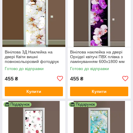
Вінілова 3Д Наклейка на
Вінілова наклейка на двері
двері Квіти вишні
Орхідеї квітучі ПВХ плівка з
повнокольоровий фотодрук
ламінуванням 600х1800 мм
плівка для дверей декор
квіти Фіолетовий
Готово до відправки
Готово до відправки
600х1800 мм
455
455
₴
₴
Купити
Купити
Подарунок
Подарунок