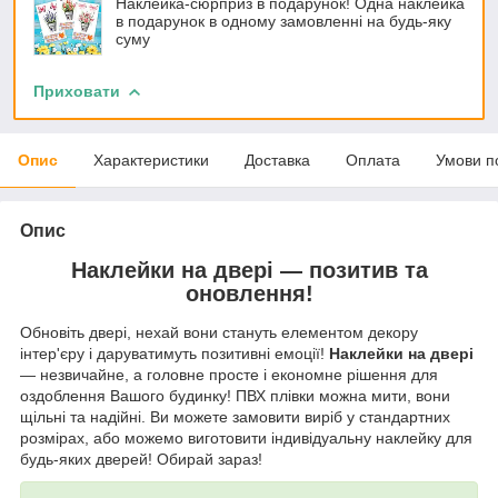
Наклейка-сюрприз в подарунок! Одна наклейка
в подарунок в одному замовленні на будь-яку
суму
Приховати
Опис
Характеристики
Доставка
Оплата
Умови п
Опис
Наклейки на двері — позитив та
оновлення!
Обновіть двері, нехай вони стануть елементом декору
інтер'єру і даруватимуть позитивні емоції!
Наклейки на двері
— незвичайне, а головне просте і економне рішення для
оздоблення Вашого будинку! ПВХ плівки можна мити, вони
щільні та надійні. Ви можете замовити виріб у стандартних
розмірах, або можемо виготовити індивідуальну наклейку для
будь-яких дверей! Обирай зараз!