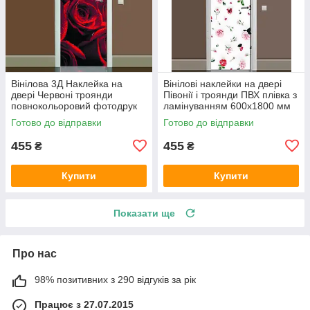
Вінілова 3Д Наклейка на
Вінілові наклейки на двері
двері Червоні троянди
Півонії і троянди ПВХ плівка з
повнокольоровий фотодрук
ламінуванням 600х1800 мм
плівка для дверей декор
квіти Білий
Готово до відправки
Готово до відправки
600х1800 мм
455
455
₴
₴
Купити
Купити
Показати ще
Про нас
98% позитивних з 290 відгуків за рік
Працює з 27.07.2015