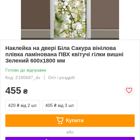
Наклейка на двері Біла Сакура вінілова
плівка ламінована ПВХ квітучі гілки вишні
Зелений 600х1800 мм
Готово до відправки
Код: Z180687_dv
Опт і роздріб
455
₴
420 ₴
від 2 шт.
405 ₴
від 3 шт.
Купити
або