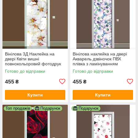
Вінілова 3Д Наклейка на
Вінілова наклейка на двері
двері Квіти вишні
Акварель дзвіночок ПВХ
повнокольоровий фотодрук
плівка з ламінуванням
плівка для дверей декор
600х1800 мм Квіти Блакитний
Готово до відправки
Готово до відправки
600х1800 мм
455
455
₴
₴
Купити
Купити
Топ продажів
Подарунок
Подарунок