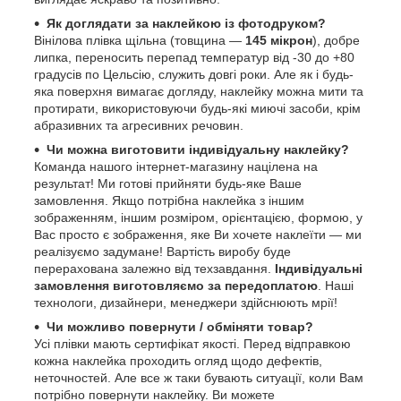
Як доглядати за наклейкою із фотодруком?
Вінілова плівка щільна (товщина —
145 мікрон
), добре
липка, переносить перепад температур від -30 до +80
градусів по Цельсію, служить довгі роки. Але як і будь-
яка поверхня вимагає догляду, наклейку можна мити та
протирати, використовуючи будь-які миючі засоби, крім
абразивних та агресивних речовин.
Чи можна виготовити індивідуальну наклейку?
Команда нашого інтернет-магазину націлена на
результат! Ми готові прийняти будь-яке Ваше
замовлення. Якщо потрібна наклейка з іншим
зображенням, іншим розміром, орієнтацією, формою, у
Вас просто є зображення, яке Ви хочете наклеїти — ми
реалізуємо задумане! Вартість виробу буде
перерахована залежно від техзавдання.
Індивідуальні
замовлення виготовляємо за передоплатою
. Наші
технологи, дизайнери, менеджери здійснюють мрії!
Чи можливо повернути / обміняти товар?
Усі плівки мають сертифікат якості. Перед відправкою
кожна наклейка проходить огляд щодо дефектів,
неточностей. Але все ж таки бувають ситуації, коли Вам
потрібно повернути наклейку. Ви можете