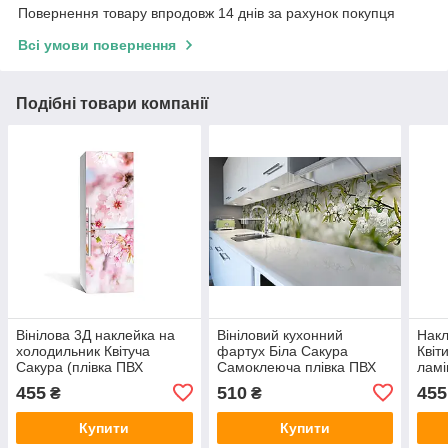
Повернення товару впродовж 14 днів за рахунок покупця
Всі умови повернення
Подібні товари компанії
Вінілова 3Д наклейка на
Вініловий кухонний
Накл
холодильник Квітуча
фартух Біла Сакура
Квіт
Сакура (плівка ПВХ
Самоклеюча плівка ПВХ
ламі
фотодрук) 600х1800 мм
квітучі гілки вишні Зелений
гілк
455
510
455
₴
₴
Квіти вишні Рожевий
600х2000 мм
мм
Купити
Купити