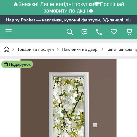
🔥
Знижки! Лише вигідні покупки
💸
Поспішай
замовити по акції
🔥
Happy Pocket ― наклейки, кухонні фартухи, 3Д-панелі, підл
Товари та послуги
Наклейки на двері
Квіти Квіткові 
Подарунок