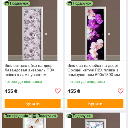
Подарунок
Подарунок
Вінілові наклейки на двері
Вінілова наклейка на двері
Лавандовая акварель ПВХ
Орхідеї квітучі ПВХ плівка з
плівка з ламінуванням
ламінуванням 600х1800 мм
600х1800 мм Квіти
квіти Фіолетовий
Готово до відправки
Готово до відправки
Фіолетовий
455
455
₴
₴
Купити
Купити
Топ продажів
Подарунок
Подарунок