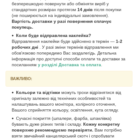
безперешкодно повернути або обміняти виріб у
стандартних розмірах протягом
14 днів
після покупки
(не поширюється на індивідуальні замовлення).
Вартість доставки у разі повернення сплачує
покупець.
Коли буде відправлена наклейка?
Відправлення наклейки буде здійснено в термін —
1-2
робочих дні
. У разі зміни термінів відправлення ми
обов'язково попередимо Вас заздалегідь. Детальна
інформація про доступні способи оплати та доставки за
посиланням
у розділі Доставка та оплата
.
ВАЖЛИВО:
Кольори та відтінки
можуть трохи відрізнятися від
оригіналу залежно від технічних особливостей та
налаштувань вашого монітора, колірного оточення,
Вашого сприйняття кольору, освітлення, кута огляду.
Сучасні покриття (шпалери, фарба, шпаклівка)
бувають дуже різних типів і складу.
Кожну конкретну
поверхню рекомендуємо перевіряти.
Вам потрібно
взяти звичайний канцелярський скотч і спробувати