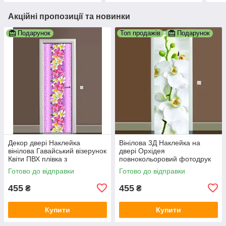
Акційні пропозиції та новинки
Подарунок
Топ продажів
Подарунок
Декор двері Наклейка
Вінілова 3Д Наклейка на
вінілова Гавайський візерунок
двері Орхідея
Квіти ПВХ плівка з
повнокольоровий фотодрук
ламінуванням 600х1800 мм
плівка для дверей декор
Готово до відправки
Готово до відправки
квіти Фіолетовий
600х1800 мм
455
455
₴
₴
Купити
Купити