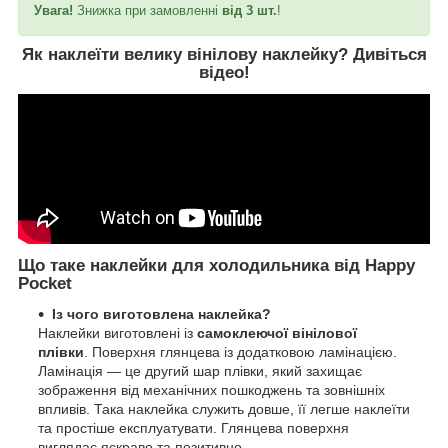
Увага!
Знижка при замовленні
від 3 шт.
!
Як наклеїти велику вінілову наклейку?
Дивіться
відео
!
Що таке наклейки для холодильника від Happy
Pocket
Із чого виготовлена наклейка?
Наклейки виготовлені із
самоклеючої вінілової
плівки
. Поверхня глянцева із додатковою ламінацією.
Ламінація — це другий шар плівки, який захищає
зображення від механічних пошкоджень та зовнішніх
впливів. Така наклейка служить довше, її легше наклеїти
та простіше експлуатувати. Глянцева поверхня
виглядає яскраво та позитивно.