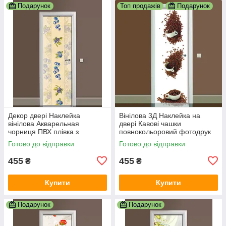
Подарунок
Топ продажів
Подарунок
Декор двері Наклейка
Вінілова 3Д Наклейка на
вінілова Акварельная
двері Кавові чашки
чорниця ПВХ плівка з
повнокольоровий фотодрук
ламінуванням 600х1800 мм
плівка для дверей декор
Готово до відправки
Готово до відправки
Ягоди Бежевий
600х1800 мм
455
455
₴
₴
Купити
Купити
Подарунок
Подарунок