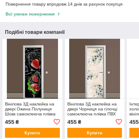
Повернення товару впродовж 14 днів за рахунок покупця
Всі умови повернення
Подібні товари компанії
Вінілова 3Д наклейка на
Вінілова 3Д наклейка на
Інте
двері Ожина Полуниця
двері Чорниця на гілочці
холо
Шовк самоклеюча плівка
самоклеюча плівка ПВХ
віні
ПВХ лісові Ягоди Чорний
Ягоди Бежевий 600х1800
ПВХ 
455
455
455
₴
₴
600х1800 мм
мм
Купити
Купити