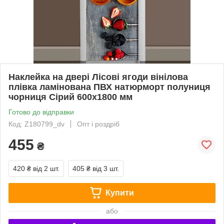
Наклейка на двері Лісові ягоди вінілова
плівка ламінована ПВХ натюрморт полуниця
чорниця Сірий 600х1800 мм
Готово до відправки
Код: Z180799_dv
Опт і роздріб
455
₴
420 ₴
від 2 шт.
405 ₴
від 3 шт.
Купити
або