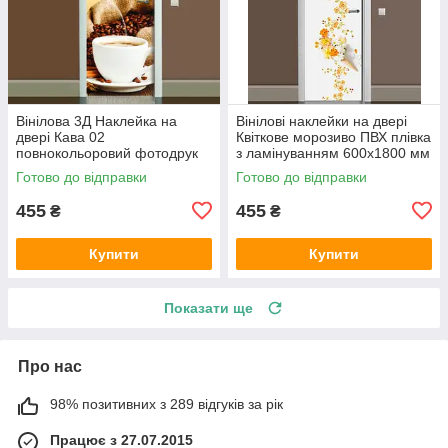
Вінілова 3Д Наклейка на
Вінілові наклейки на двері
двері Кава 02
Квіткове морозиво ПВХ плівка
повнокольоровий фотодрук
з ламінуванням 600х1800 мм
плівка для дверей декор
Абстракція Білий
Готово до відправки
Готово до відправки
600х1800 мм
455
455
₴
₴
Купити
Купити
Показати ще
Про нас
98% позитивних з 289 відгуків за рік
Працює з 27.07.2015