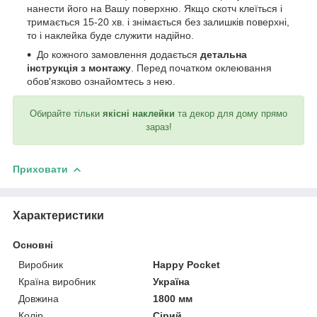
нанести його на Вашу поверхню. Якщо скотч клеїться і
тримається 15-20 хв. і знімається без залишків поверхні,
то і наклейка буде служити надійно.
До кожного замовлення додається
детальна
інструкція з монтажу
. Перед початком оклеювання
обов'язково ознайомтесь з нею.
Обирайте тільки
якісні наклейки
та декор для дому прямо
зараз!
Приховати
Характеристики
Основні
Виробник
Happy Pocket
Країна виробник
Україна
Довжина
1800 мм
Колір
Сірий