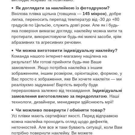
Як доглядати за наклейкою із фотодруком?
Вінілова плівка щільна (товщина —
145 мікрон
), добре
липка, переносить перепад температур від -30 до +80
градусів по Цельсію, служить довгі роки. Але як і будь-
яка поверхня вимагає догляду, наклейку можна мити та
протирати, використовуючи будь-які миючі засоби, крім
абразивних та агресивних речовин.
Чи можна виготовити індивідуальну наклейку?
Команда нашого інтернет-магазину націлена на
результат! Ми готові прийняти будь-яке Ваше
замовлення. Якщо потрібна наклейка з іншим
зображенням, іншим розміром, орієнтацією, формою, у
Вас просто є зображення, яке Ви хочете наклеїти — ми
реалізуємо задумане! Вартість виробу буде
перерахована залежно від техзавдання.
Індивідуальні
замовлення виготовляємо за передоплатою
. Наші
технологи, дизайнери, менеджери здійснюють мрії!
Чи можливо повернути / обміняти товар?
Усі плівки мають сертифікат якості. Перед відправкою
кожна наклейка проходить огляд щодо дефектів,
неточностей. Але все ж таки бувають ситуації, коли Вам
потрібно повернути наклейку. Ви можете