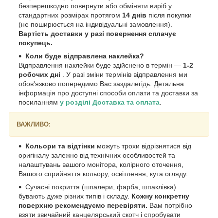
безперешкодно повернути або обміняти виріб у
стандартних розмірах протягом
14 днів
після покупки
(не поширюється на індивідуальні замовлення).
Вартість доставки у разі повернення сплачує
покупець.
Коли буде відправлена наклейка?
Відправлення наклейки буде здійснено в термін —
1-2
робочих дні
. У разі зміни термінів відправлення ми
обов'язково попередимо Вас заздалегідь. Детальна
інформація про доступні способи оплати та доставки за
посиланням
у розділі Доставка та оплата
.
ВАЖЛИВО:
Кольори та відтінки
можуть трохи відрізнятися від
оригіналу залежно від технічних особливостей та
налаштувань вашого монітора, колірного оточення,
Вашого сприйняття кольору, освітлення, кута огляду.
Сучасні покриття (шпалери, фарба, шпаклівка)
бувають дуже різних типів і складу.
Кожну конкретну
поверхню рекомендуємо перевіряти.
Вам потрібно
взяти звичайний канцелярський скотч і спробувати