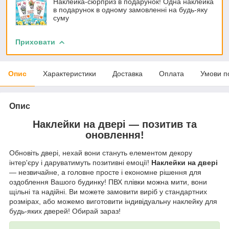
Наклейка-сюрприз в подарунок! Одна наклейка
в подарунок в одному замовленні на будь-яку
суму
Приховати
Опис
Характеристики
Доставка
Оплата
Умови п
Опис
Наклейки на двері — позитив та
оновлення!
Обновіть двері, нехай вони стануть елементом декору
інтер'єру і даруватимуть позитивні емоції!
Наклейки на двері
— незвичайне, а головне просте і економне рішення для
оздоблення Вашого будинку! ПВХ плівки можна мити, вони
щільні та надійні. Ви можете замовити виріб у стандартних
розмірах, або можемо виготовити індивідуальну наклейку для
будь-яких дверей! Обирай зараз!