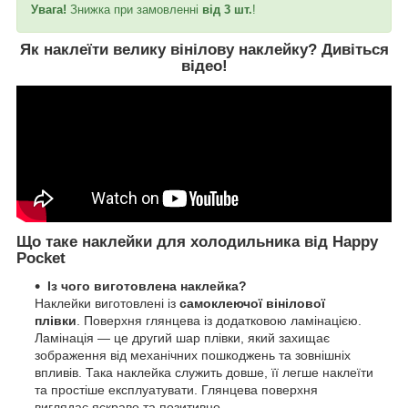
Увага!
Знижка при замовленні
від 3 шт.
!
Як наклеїти велику вінілову наклейку?
Дивіться
відео
!
Що таке наклейки для холодильника від Happy
Pocket
Із чого виготовлена наклейка?
Наклейки виготовлені із
самоклеючої вінілової
плівки
. Поверхня глянцева із додатковою ламінацією.
Ламінація — це другий шар плівки, який захищає
зображення від механічних пошкоджень та зовнішніх
впливів. Така наклейка служить довше, її легше наклеїти
та простіше експлуатувати. Глянцева поверхня
виглядає яскраво та позитивно.