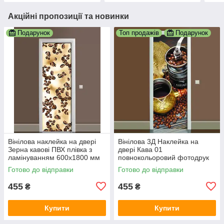
Акційні пропозиції та новинки
Подарунок
Топ продажів
Подарунок
Вінілова наклейка на двері
Вінілова 3Д Наклейка на
Зерна кавові ПВХ плівка з
двері Кава 01
ламінуванням 600х1800 мм
повнокольоровий фотодрук
кави їжа Бежевий
плівка для дверей декор
Готово до відправки
Готово до відправки
600х1800 мм
455
455
₴
₴
Купити
Купити