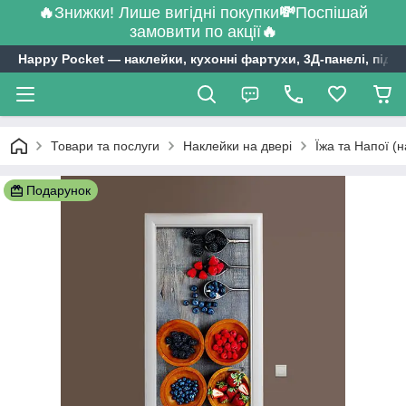
🔥
Знижки! Лише вигідні покупки
💸
Поспішай
замовити по акції
🔥
Happy Pocket ― наклейки, кухонні фартухи, 3Д-панелі, підл
Товари та послуги
Наклейки на двері
Їжа та Напої (н
Подарунок