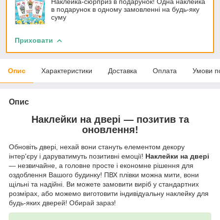
Наклейка-сюрприз в подарунок! Одна наклейка
в подарунок в одному замовленні на будь-яку
суму
Приховати
Опис
Характеристики
Доставка
Оплата
Умови п
Опис
Наклейки на двері — позитив та
оновлення!
Обновіть двері, нехай вони стануть елементом декору
інтер'єру і даруватимуть позитивні емоції!
Наклейки на двері
— незвичайне, а головне просте і економне рішення для
оздоблення Вашого будинку! ПВХ плівки можна мити, вони
щільні та надійні. Ви можете замовити виріб у стандартних
розмірах, або можемо виготовити індивідуальну наклейку для
будь-яких дверей! Обирай зараз!