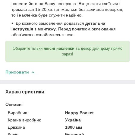
нанести його на Вашу поверхню. Якщо скотч клеїться і
тримається 15-20 хв. і знімається без залишків поверхні,
то і наклейка буде служити надійно.
До кожного замовлення додається
детальна
інструкція з монтажу
. Перед початком оклеювання
обов'язково ознайомтесь з нею.
Обирайте тільки
якісні наклейки
та декор для дому прямо
зараз!
Приховати
Характеристики
Основні
Виробник
Happy Pocket
Країна виробник
Україна
Довжина
1800 мм
Колір
Бежевий