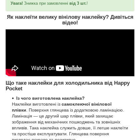
Увага!
Знижка при замовленні
від 3 шт.
!
Як наклеїти велику вінілову наклейку?
Дивіться
відео
!
Що таке наклейки для холодильника від Happy
Pocket
Із чого виготовлена наклейка?
Наклейки виготовлені із
самоклеючої вінілової
плівки
. Поверхня глянцева із додатковою ламінацією.
Ламінація — це другий шар плівки, який захищає
зображення від механічних пошкоджень та зовнішніх
впливів. Така наклейка служить довше, її легше наклеїти
та простіше експлуатувати. Глянцева поверхня
виглядає яскраво та позитивно.