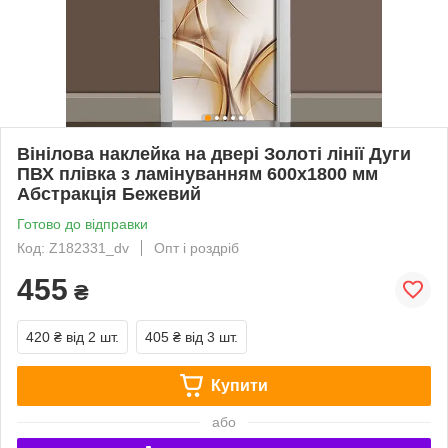
Вінілова наклейка на двері Золоті лінії Дуги
ПВХ плівка з ламінуванням 600х1800 мм
Абстракція Бежевий
Готово до відправки
Код: Z182331_dv
Опт і роздріб
455
₴
420 ₴
від 2 шт.
405 ₴
від 3 шт.
Купити
або