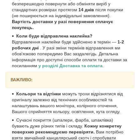
безперешкодно повернути або обміняти виріб у
стандартних розмірах протягом
14 днів
після покупки
(не поширюється на індивідуальні замовлення).
Вартість доставки у разі повернення сплачує
покупець.
Коли буде відправлена наклейка?
Відправлення наклейки буде здійснено в термін —
1-2
робочих дні
. У разі зміни термінів відправлення ми
обов'язково попередимо Вас заздалегідь. Детальна
інформація про доступні способи оплати та доставки за
посиланням
у розділі Доставка та оплата
.
ВАЖЛИВО:
Кольори та відтінки
можуть трохи відрізнятися від
оригіналу залежно від технічних особливостей та
налаштувань вашого монітора, колірного оточення,
Вашого сприйняття кольору, освітлення, кута огляду.
Сучасні покриття (шпалери, фарба, шпаклівка)
бувають дуже різних типів і складу.
Кожну конкретну
поверхню рекомендуємо перевіряти.
Вам потрібно
взяти звичайний канцелярський скотч і спробувати