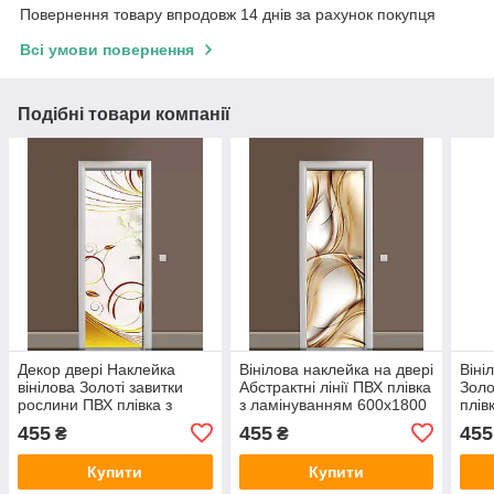
Повернення товару впродовж 14 днів за рахунок покупця
Всі умови повернення
Подібні товари компанії
Декор двері Наклейка
Вінілова наклейка на двері
Віні
вінілова Золоті завитки
Абстрактні лінії ПВХ плівка
Золо
рослини ПВХ плівка з
з ламінуванням 600х1800
плів
ламінуванням 600х1800
мм Абстракція Бежевий
600х
455
455
455
₴
₴
мм Абстракція Бежевий
Кор
Купити
Купити