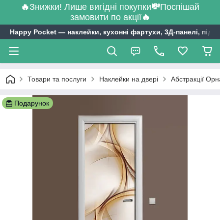
🔥
Знижки! Лише вигідні покупки
💸
Поспішай
замовити по акції
🔥
Happy Pocket ― наклейки, кухонні фартухи, 3Д-панелі, підл
Товари та послуги
Наклейки на двері
Абстракції Орн
Подарунок