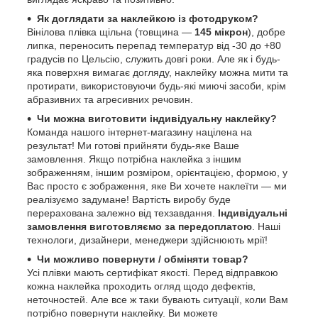
Як доглядати за наклейкою із фотодруком?
Вінілова плівка щільна (товщина —
145 мікрон
), добре
липка, переносить перепад температур від -30 до +80
градусів по Цельсію, служить довгі роки. Але як і будь-
яка поверхня вимагає догляду, наклейку можна мити та
протирати, використовуючи будь-які миючі засоби, крім
абразивних та агресивних речовин.
Чи можна виготовити індивідуальну наклейку?
Команда нашого інтернет-магазину націлена на
результат! Ми готові прийняти будь-яке Ваше
замовлення. Якщо потрібна наклейка з іншим
зображенням, іншим розміром, орієнтацією, формою, у
Вас просто є зображення, яке Ви хочете наклеїти — ми
реалізуємо задумане! Вартість виробу буде
перерахована залежно від техзавдання.
Індивідуальні
замовлення виготовляємо за передоплатою
. Наші
технологи, дизайнери, менеджери здійснюють мрії!
Чи можливо повернути / обміняти товар?
Усі плівки мають сертифікат якості. Перед відправкою
кожна наклейка проходить огляд щодо дефектів,
неточностей. Але все ж таки бувають ситуації, коли Вам
потрібно повернути наклейку. Ви можете