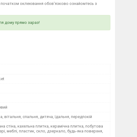
д початком оклеювання обов'язково ознайомтесь з
ля дому прямо зараз!
ket
евий
на, вітальня, спальня, дитяча, їдальня, передпокій
а стіна, кахельна плитка, керамічна плитка, побутова
вері, меблі, пластик, скло, дзеркало, будь-яка поверхня,