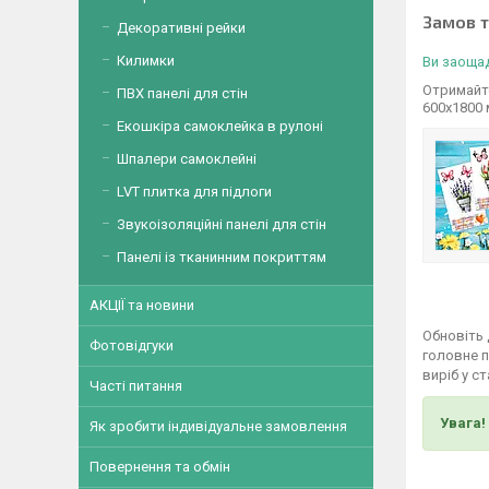
Замов 
Декоративні рейки
Килимки
Ви заощад
Отримайте
ПВХ панелі для стін
600х1800
Екошкіра самоклейка в рулоні
Шпалери самоклейні
LVT плитка для підлоги
Звукоізоляційні панелі для стін
Панелі із тканинним покриттям
АКЦІЇ та новини
Обновіть 
Фотовідгуки
головне п
виріб у с
Часті питання
Увага!
Як зробити індивідуальне замовлення
Повернення та обмін