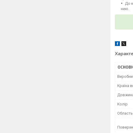
До 
нею.
Характ
ОСНОВН
Виробни
Країна 
Довжин
Колір
Область
Поверхн