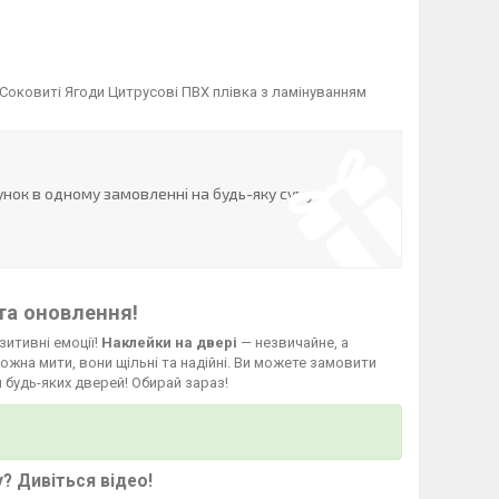
Соковиті Ягоди Цитрусові ПВХ плівка з ламінуванням
нок в одному замовленні на будь-яку суму
та оновлення!
зитивні емоції!
Наклейки на двері
— незвичайне, а
жна мити, вони щільні та надійні. Ви можете замовити
 будь-яких дверей! Обирай зараз!
у?
Дивіться відео
!