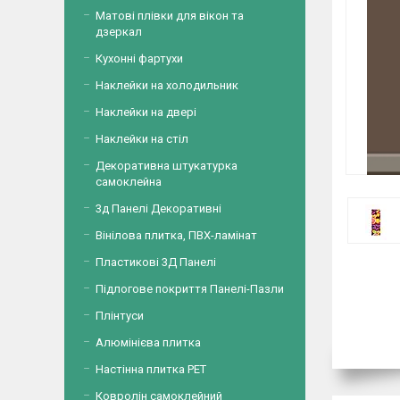
Матові плівки для вікон та
дзеркал
Кухонні фартухи
Наклейки на холодильник
Наклейки на двері
Наклейки на стіл
Декоративна штукатурка
самоклейна
3д Панелі Декоративні
Вінілова плитка, ПВХ-ламінат
Пластикові 3Д Панелі
Підлогове покриття Панелі-Пазли
Плінтуси
Алюмінієва плитка
Настінна плитка PET
Ковролін самоклейний