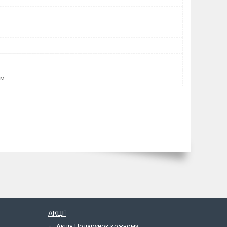
мм
АКЦІЇ
Акція Подарунок кожному