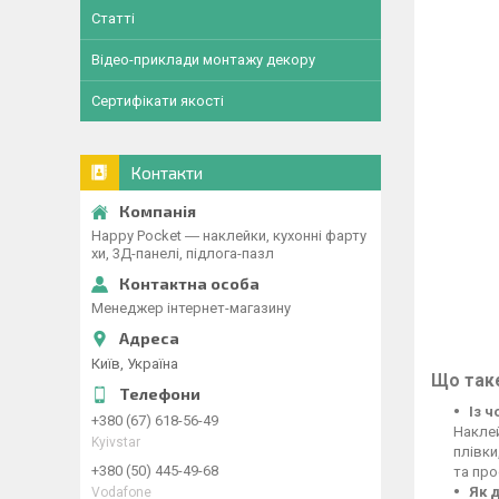
Статті
Відео-приклади монтажу декору
Сертифікати якості
Контакти
Happy Pocket ― наклейки, кухонні фарту
хи, 3Д-панелі, підлога-пазл
Менеджер інтернет-магазину
Київ, Україна
Що таке
Із 
+380 (67) 618-56-49
Наклей
Kyivstar
плівки
+380 (50) 445-49-68
та про
Як 
Vodafone