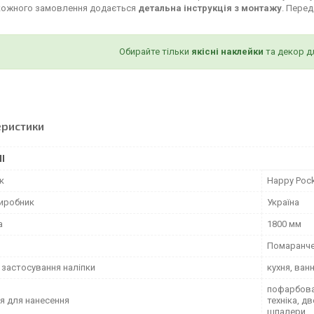
кожного замовлення додається
детальна інструкція з монтажу
. Пере
Обирайте тільки
якісні наклейки
та декор д
еристики
І
к
Happy Poc
виробник
Україна
а
1800 мм
Помаранч
 застосування наліпки
кухня, ван
пофарбован
я для нанесення
техніка, д
шпалери