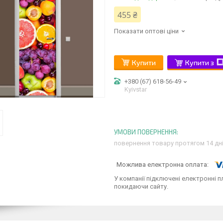
455 ₴
Показати оптові ціни
Купити
Купити з
+380 (67) 618-56-49
Kyivstar
повернення товару протягом 14 дн
У компанії підключені електронні п
покидаючи сайту.