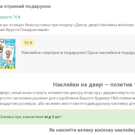
та отримай подарунок
жуєте 70 ₴
 цю позицію безкоштовно при покупці «Декор двері Наклейка вінілова 
 мм Фрукти Помаранчевий»
70 ₴
Наклейка-сюрприз в подарунок! Одна наклейка в подару
Наклейки на двері — позитив 
двері, нехай вони стануть елементом декору інтер'єру і даруватимуть по
росте і економне рішення для оздоблення Вашого будинку! ПВХ плівки мо
тандартних розмірах, або можемо виготовити індивідуальну наклейку для
Знижка при замовленні
від 3 шт.
!
Як наклеїти велику вінілову наклейк