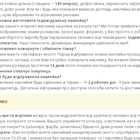
ва плівка щільна (товщина —
145 мікрон
), добре липка, переносить переп
ь довгі роки. Але як і будь-яка поверхня вимагає догляду, наклейку мо
, крім абразивних та агресивних речовин.
можна виготовити індивідуальну наклейку?
а нашого інтернет-магазину націлена на результат! Ми готові прийняти
зображенням, іншим розміром, орієнтацією, формою, у Вас просто є зоб
не! Вартість виробу буде перерахована залежно від техзавдання.
Індив
оплатою
. Наші технологи, дизайнери, менеджери здійснюють мрії!
можливо повернути / обміняти товар?
івки мають сертифікат якості. Перед відправкою кожна наклейка прохо
увають ситуації, коли Вам потрібно повернути наклейку. Ви можете без
артних розмірах протягом
14 днів
після покупки (не поширюється на інд
нення сплачує покупець.
и буде відправлена наклейка?
влення наклейки буде здійснено в термін —
1-2 робочих дні
. У разі зм
здалегідь. Детальна інформація про доступні способи оплати та доста
ВО:
ьори та відтінки
можуть трохи відрізнятися від оригіналу залежно від 
ра, колірного оточення, Вашого сприйняття кольору, освітлення, кута о
сні покриття (шпалери, фарба, шпаклівка) бувають дуже різних типів і с
іряти.
Вам потрібно взяти звичайний канцелярський скотч і спробувати 
ться 15-20 хв. і знімається без залишків поверхні, то і наклейка буде сл