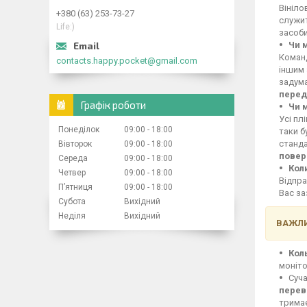
Вініло
+380 (63) 253-73-27
служит
Life:)
засоби
Чи 
Команд
contacts.happy.pocket@gmail.com
іншим 
задума
перед
Графік роботи
Чи 
Усі пл
Понеділок
09:00
18:00
таки б
станд
Вівторок
09:00
18:00
повер
Середа
09:00
18:00
Кол
Четвер
09:00
18:00
Відпра
Пʼятниця
09:00
18:00
Вас за
Субота
Вихідний
Неділя
Вихідний
ВАЖЛИ
Кол
моніто
Суча
перев
тримає