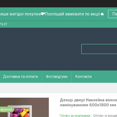
ише вигідні покупки
💸
Поспішай замовити по акції
🔥
Пе
73-27
Доставка та оплата
Фотовідгуки
Контакти
Декор двері Наклейка вініло
ламінуванням 600х1800 мм
арунок
Готово до відправки
Оптом і в роздр