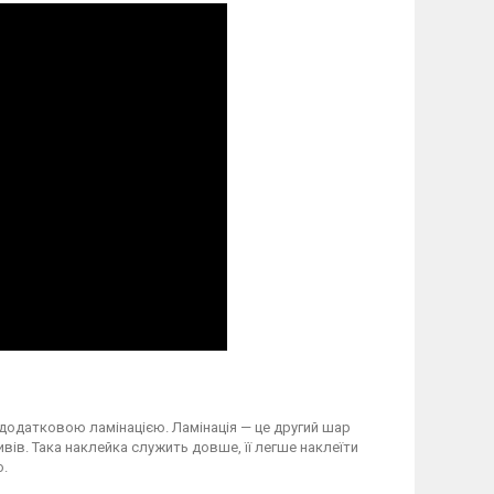
 додатковою ламінацією. Ламінація — це другий шар
вів. Така наклейка служить довше, її легше наклеїти
о.