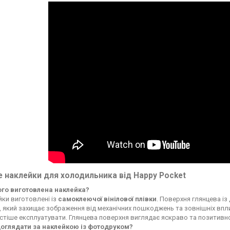
 наклейки для холодильника від Happy Pocket
чого виготовлена наклейка?
ки виготовлені із
самоклеючої вінілової плівки
. Поверхня глянцева із
, який захищає зображення від механічних пошкоджень та зовнішніх впли
стіше експлуатувати. Глянцева поверхня виглядає яскраво та позитивн
доглядати за наклейкою із фотодруком?