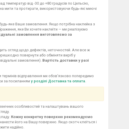
ад температур від -30 до +80 градусів по Цельсію,
жна мити та протирати, використовуючи будь-які миючі
 будь-яке Ваше замовлення. Якщо потрібна наклейка з
раження, яке Ви хочете наклеїти — ми реалізуємо
ідуальні замовлення виготовляємо за
дить огляд щодо дефектів, неточностей. Але все ж
перешкодно повернути або обміняти виріб у
ивідуальні замовлення).
Вартість доставки у разі
іни термінів відправлення ми обов'язково попередимо
вки за посиланням
у розділі Доставка та оплата
.
технічних особливостей та налаштувань вашого
гляду.
кладу.
Кожну конкретну поверхню рекомендуємо
нанести його на Вашу поверхню. Якщо скотч клеїться і
ужити надійно.