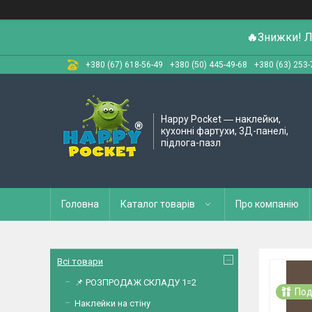
🔥
Знижки! Л
+380 (67) 618-56-49
+380 (50) 445-49-68
+380 (63) 253-
Happy Pocket ― наклейки,
кухонні фартухи, 3Д-панелі,
підлога-пазл
Головна
Каталог товарів
Про компанію
Всі товари
📌 РОЗПРОДАЖ СКЛАДУ 1=2
Под
Наклейки на стіну