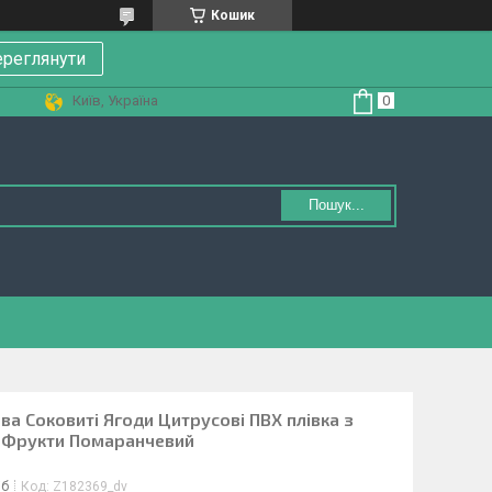
Кошик
реглянути
Київ, Україна
Пошук...
ва Соковиті Ягоди Цитрусові ПВХ плівка з
 Фрукти Помаранчевий
іб
Код:
Z182369_dv