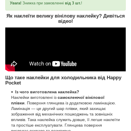
Увага!
Знижка при замовленні
від 3 шт.
!
Як наклеїти велику вінілову наклейку?
Дивіться
відео
!
Що таке наклейки для холодильника від Happy
Pocket
Із чого виготовлена наклейка?
Наклейки виготовлені із
самоклеючої вінілової
плівки
. Поверхня глянцева із додатковою ламінацією.
Ламінація — це другий шар плівки, який захищає
зображення від механічних пошкоджень та зовнішніх
впливів. Така наклейка служить довше, її легше наклеїти
та простіше експлуатувати. Глянцева поверхня
виглядає яскраво та позитивно.