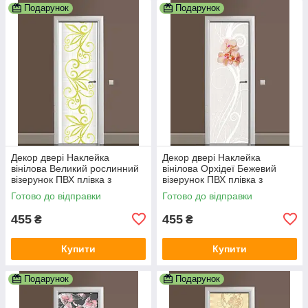
Подарунок
Подарунок
Декор двері Наклейка
Декор двері Наклейка
вінілова Великий рослинний
вінілова Орхідеї Бежевий
візерунок ПВХ плівка з
візерунок ПВХ плівка з
ламінуванням 600х1800 мм
ламінуванням 600х1800 мм
Готово до відправки
Готово до відправки
Абстракція Сірий
Абстракція Сірий
455
455
₴
₴
Купити
Купити
Подарунок
Подарунок