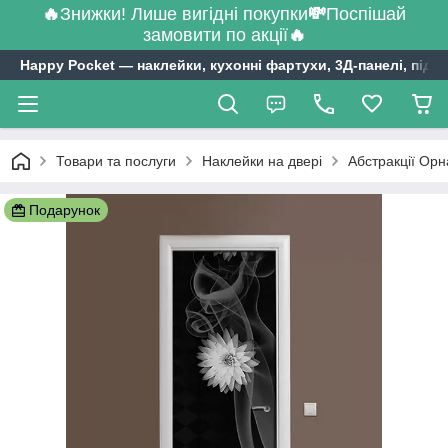
🔥
Знижки! Лише вигідні покупки
💸
Поспішай
замовити по акції
🔥
Happy Pocket ― наклейки, кухонні фартухи, 3Д-панелі, підл
Товари та послуги
Наклейки на двері
Абстракції Орн
Подарунок