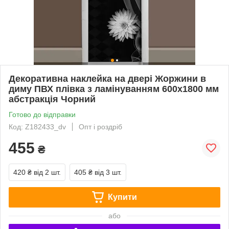
Декоративна наклейка на двері Жоржини в
диму ПВХ плівка з ламінуванням 600х1800 мм
абстракція Чорний
Готово до відправки
Код: Z182433_dv
Опт і роздріб
455
₴
420 ₴
від 2 шт.
405 ₴
від 3 шт.
Купити
або