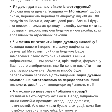
Як доглядати за наклейкою із фотодруком?
Вінілова плівка щільна (товщина —
145 мікрон
), добре
липка, переносить перепад температур від -30 до +80
градусів по Цельсію, служить довгі роки. Але як і будь-
яка поверхня вимагає догляду, наклейку можна мити та
протирати, використовуючи будь-які миючі засоби, крім
абразивних та агресивних речовин.
Чи можна виготовити індивідуальну наклейку?
Команда нашого інтернет-магазину націлена на
результат! Ми готові прийняти будь-яке Ваше
замовлення. Якщо потрібна наклейка з іншим
зображенням, іншим розміром, орієнтацією, формою, у
Вас просто є зображення, яке Ви хочете наклеїти — ми
реалізуємо задумане! Вартість виробу буде
перерахована залежно від техзавдання.
Індивідуальні
замовлення виготовляємо за передоплатою
. Наші
технологи, дизайнери, менеджери здійснюють мрії!
Чи можливо повернути / обміняти товар?
Усі плівки мають сертифікат якості. Перед відправкою
кожна наклейка проходить огляд щодо дефектів,
неточностей. Але все ж таки бувають ситуації, коли Вам
потрібно повернути наклейку. Ви можете