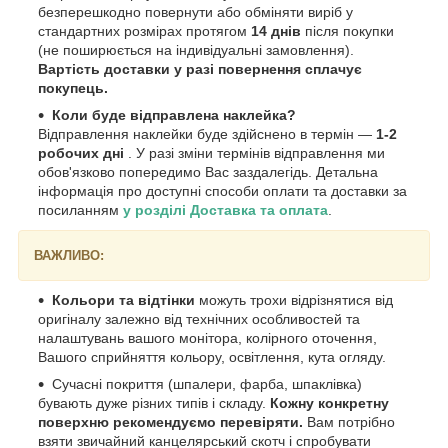
безперешкодно повернути або обміняти виріб у
стандартних розмірах протягом
14 днів
після покупки
(не поширюється на індивідуальні замовлення).
Вартість доставки у разі повернення сплачує
покупець.
Коли буде відправлена наклейка?
Відправлення наклейки буде здійснено в термін —
1-2
робочих дні
. У разі зміни термінів відправлення ми
обов'язково попередимо Вас заздалегідь. Детальна
інформація про доступні способи оплати та доставки за
посиланням
у розділі Доставка та оплата
.
ВАЖЛИВО:
Кольори та відтінки
можуть трохи відрізнятися від
оригіналу залежно від технічних особливостей та
налаштувань вашого монітора, колірного оточення,
Вашого сприйняття кольору, освітлення, кута огляду.
Сучасні покриття (шпалери, фарба, шпаклівка)
бувають дуже різних типів і складу.
Кожну конкретну
поверхню рекомендуємо перевіряти.
Вам потрібно
взяти звичайний канцелярський скотч і спробувати