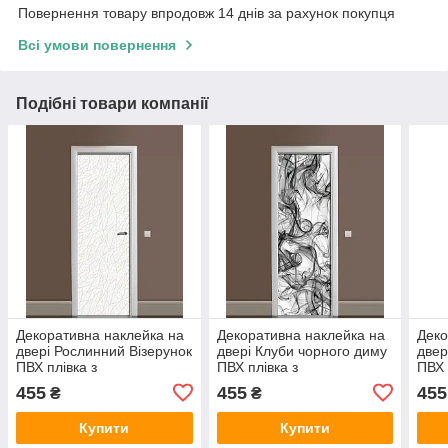
Повернення товару впродовж 14 днів за рахунок покупця
Всі умови повернення
Подібні товари компанії
Декоративна наклейка на
Декоративна наклейка на
Деко
двері Рослинний Візерунок
двері Клуби чорного диму
двер
ПВХ плівка з
ПВХ плівка з
ПВХ 
ламінуванням 600х1800
ламінуванням 600х1800
ламі
455
455
455
₴
₴
мм Абстракція Сірий
мм Текстура Сірий
мм А
Купити
Купити