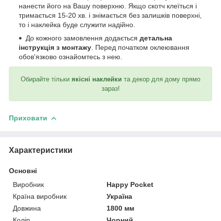
нанести його на Вашу поверхню. Якщо скотч клеїться і
тримається 15-20 хв. і знімається без залишків поверхні,
то і наклейка буде служити надійно.
До кожного замовлення додається
детальна
інструкція з монтажу
. Перед початком оклеювання
обов'язково ознайомтесь з нею.
Обирайте тільки
якісні наклейки
та декор для дому прямо
зараз!
Приховати
Характеристики
Основні
Виробник
Happy Pocket
Країна виробник
Україна
Довжина
1800 мм
Колір
Чорний