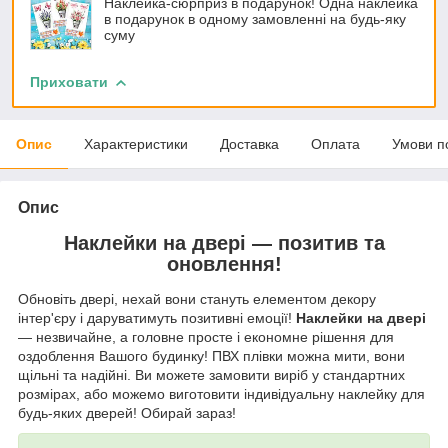
Наклейка-сюрприз в подарунок! Одна наклейка
в подарунок в одному замовленні на будь-яку
суму
Приховати
Опис
Характеристики
Доставка
Оплата
Умови п
Опис
Наклейки на двері — позитив та
оновлення!
Обновіть двері, нехай вони стануть елементом декору
інтер'єру і даруватимуть позитивні емоції!
Наклейки на двері
— незвичайне, а головне просте і економне рішення для
оздоблення Вашого будинку! ПВХ плівки можна мити, вони
щільні та надійні. Ви можете замовити виріб у стандартних
розмірах, або можемо виготовити індивідуальну наклейку для
будь-яких дверей! Обирай зараз!