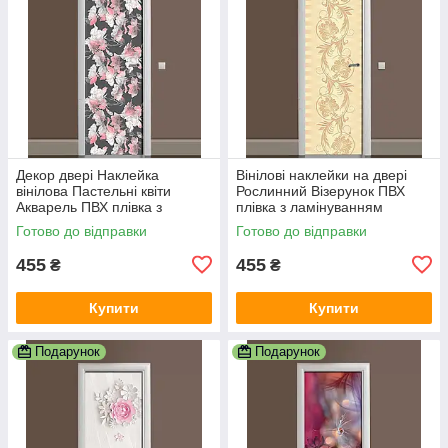
Декор двері Наклейка
Вінілові наклейки на двері
вінілова Пастельні квіти
Рослинний Візерунок ПВХ
Акварель ПВХ плівка з
плівка з ламінуванням
ламінуванням 600х1800 мм
600х1800 мм Абстракція
Готово до відправки
Готово до відправки
абстракція Сірий
Бежевий
455
455
₴
₴
Купити
Купити
Подарунок
Подарунок