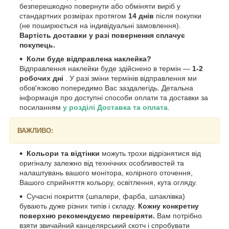
безперешкодно повернути або обміняти виріб у
стандартних розмірах протягом
14 днів
після покупки
(не поширюється на індивідуальні замовлення).
Вартість доставки у разі повернення сплачує
покупець.
Коли буде відправлена наклейка?
Відправлення наклейки буде здійснено в термін —
1-2
робочих дні
. У разі зміни термінів відправлення ми
обов'язково попередимо Вас заздалегідь. Детальна
інформація про доступні способи оплати та доставки за
посиланням
у розділі Доставка та оплата
.
ВАЖЛИВО:
Кольори та відтінки
можуть трохи відрізнятися від
оригіналу залежно від технічних особливостей та
налаштувань вашого монітора, колірного оточення,
Вашого сприйняття кольору, освітлення, кута огляду.
Сучасні покриття (шпалери, фарба, шпаклівка)
бувають дуже різних типів і складу.
Кожну конкретну
поверхню рекомендуємо перевіряти.
Вам потрібно
взяти звичайний канцелярський скотч і спробувати