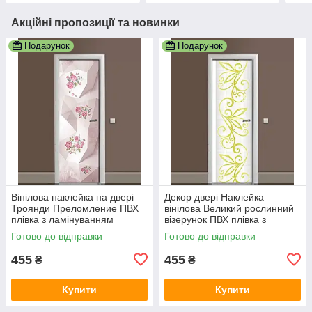
Акційні пропозиції та новинки
Подарунок
Подарунок
Вінілова наклейка на двері
Декор двері Наклейка
Троянди Преломление ПВХ
вінілова Великий рослинний
плівка з ламінуванням
візерунок ПВХ плівка з
600х1800 мм Абстракція
ламінуванням 600х1800 мм
Готово до відправки
Готово до відправки
Рожевий
Абстракція Сірий
455
455
₴
₴
Купити
Купити