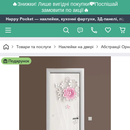
🔥
Знижки! Лише вигідні покупки
💸
Поспішай
замовити по акції
🔥
Happy Pocket ― наклейки, кухонні фартухи, 3Д-панелі, підл
Товари та послуги
Наклейки на двері
Абстракції Орн
Подарунок