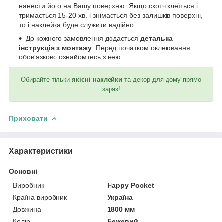
нанести його на Вашу поверхню. Якщо скотч клеїться і
тримається 15-20 хв. і знімається без залишків поверхні,
то і наклейка буде служити надійно.
До кожного замовлення додається
детальна
інструкція з монтажу
. Перед початком оклеювання
обов'язково ознайомтесь з нею.
Обирайте тільки
якісні наклейки
та декор для дому прямо
зараз!
Приховати
Характеристики
Основні
Виробник
Happy Pocket
Країна виробник
Україна
Довжина
1800 мм
Колір
Бежевий