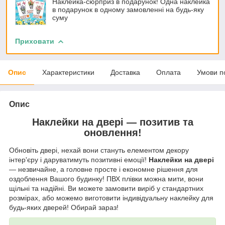
Наклейка-сюрприз в подарунок! Одна наклейка
в подарунок в одному замовленні на будь-яку
суму
Приховати
Опис
Характеристики
Доставка
Оплата
Умови п
Опис
Наклейки на двері — позитив та
оновлення!
Обновіть двері, нехай вони стануть елементом декору
інтер'єру і даруватимуть позитивні емоції!
Наклейки на двері
— незвичайне, а головне просте і економне рішення для
оздоблення Вашого будинку! ПВХ плівки можна мити, вони
щільні та надійні. Ви можете замовити виріб у стандартних
розмірах, або можемо виготовити індивідуальну наклейку для
будь-яких дверей! Обирай зараз!