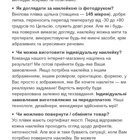
Як доглядати за наклейкою із фотодруком?
Вінілова плівка щільна (товщина —
145 мікрон
), добре
липка, переносить перепад температур від -30 до +80
градусів по Цельсію, служить довгі роки. Але як і будь-
яка поверхня вимагає догляду, наклейку можна мити та
протирати, використовуючи будь-які миючі засоби, крім
абразивних та агресивних речовин.
Чи можна виготовити індивідуальну наклейку?
Команда нашого інтернет-магазину націлена на
результат! Ми готові прийняти будь-яке Ваше
замовлення. Якщо потрібна наклейка з іншим
зображенням, іншим розміром, орієнтацією, формою, у
Вас просто є зображення, яке Ви хочете наклеїти — ми
реалізуємо задумане! Вартість виробу буде
перерахована залежно від техзавдання.
Індивідуальні
замовлення виготовляємо за передоплатою
. Наші
технологи, дизайнери, менеджери здійснюють мрії!
Чи можливо повернути / обміняти товар?
Усі плівки мають сертифікат якості. Перед відправкою
кожна наклейка проходить огляд щодо дефектів,
неточностей. Але все ж таки бувають ситуації, коли Вам
потрібно повернути наклейку. Ви можете