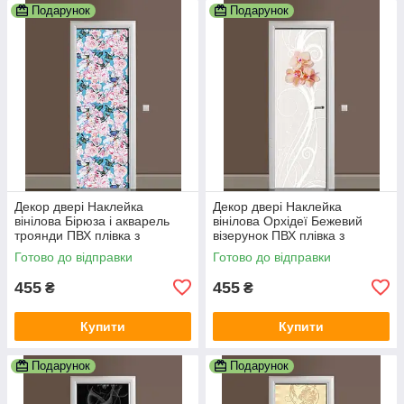
Подарунок
Подарунок
Декор двері Наклейка
Декор двері Наклейка
вінілова Бірюза і акварель
вінілова Орхідеї Бежевий
троянди ПВХ плівка з
візерунок ПВХ плівка з
ламінуванням 600х1800 мм
ламінуванням 600х1800 мм
Готово до відправки
Готово до відправки
Абстракція Рожевий
Абстракція Сірий
455
455
₴
₴
Купити
Купити
Подарунок
Подарунок