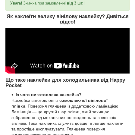
Увага!
Знижка при замовленні
від 3 шт.
!
Як наклеїти велику вінілову наклейку?
Дивіться
відео
!
Що таке наклейки для холодильника від Happy
Pocket
Із чого виготовлена наклейка?
Наклейки виготовлені із
самоклеючої вінілової
плівки
. Поверхня глянцева із додатковою ламінацією.
Ламінація — це другий шар плівки, який захищає
зображення від механічних пошкоджень та зовнішніх
впливів. Така наклейка служить довше, її легше наклеїти
та простіше експлуатувати. Глянцева поверхня
виглядає яскраво та позитивно.