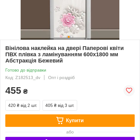
Вінілова наклейка на двері Паперові квіти
ПВХ плівка з ламінуванням 600х1800 мм
Абстракція Бежевий
Готово до відправки
Код: Z182513_dv
Опт і роздріб
455
₴
420 ₴
від 2 шт.
405 ₴
від 3 шт.
Купити
або