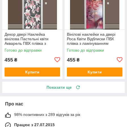
Декор двері Наклейка
Вінілові наклейки на двері
вінілова Пастельні квіти
Роса Квіти Відблиски ПВХ
Акварель ПВХ плівка з
плівка з ламінуванням
ламінуванням 600х1800 мм
600х1800 мм Абстракція
Готово до відправки
Готово до відправки
абстракція Сірий
Рожевий
455
455
₴
₴
Купити
Купити
Показати ще
Про нас
98% позитивних з 289 відгуків за рік
Працює з 27.07.2015