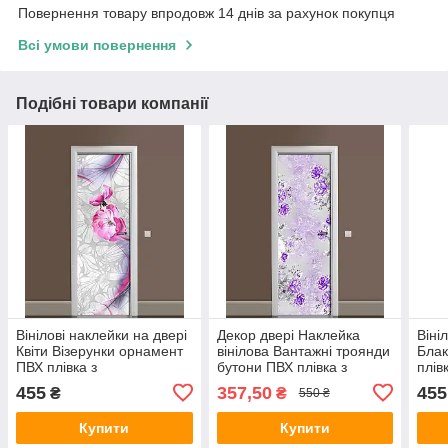
Повернення товару впродовж 14 днів за рахунок покупця
Всі умови повернення
Подібні товари компанії
Вінілові наклейки на двері
Декор двері Наклейка
Віні
Квіти Візерунки орнамент
вінілова Вантажні троянди
Блак
ПВХ плівка з
бутони ПВХ плівка з
плів
ламінуванням 600х1800
ламінуванням 650х2000
600х
455
357,50
455
₴
₴
550 ₴
мм Абстракція Сірий
мм Квіти Фіолетовий
Сіри
Купити
Купити