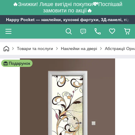
🔥
Знижки! Лише вигідні покупки
💸
Поспішай
замовити по акції
🔥
Happy Pocket ― наклейки, кухонні фартухи, 3Д-панелі, підл
Товари та послуги
Наклейки на двері
Абстракції Орн
Подарунок