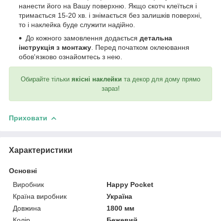
нанести його на Вашу поверхню. Якщо скотч клеїться і
тримається 15-20 хв. і знімається без залишків поверхні,
то і наклейка буде служити надійно.
До кожного замовлення додається
детальна
інструкція з монтажу
. Перед початком оклеювання
обов'язково ознайомтесь з нею.
Обирайте тільки
якісні наклейки
та декор для дому прямо
зараз!
Приховати
Характеристики
Основні
Виробник
Happy Pocket
Країна виробник
Україна
Довжина
1800 мм
Колір
Бежевий