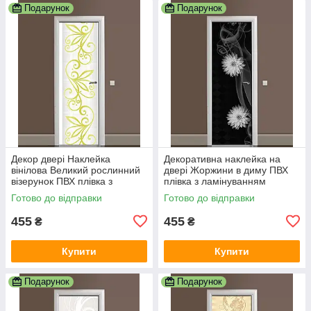
Подарунок
Подарунок
Декор двері Наклейка
Декоративна наклейка на
вінілова Великий рослинний
двері Жоржини в диму ПВХ
візерунок ПВХ плівка з
плівка з ламінуванням
ламінуванням 600х1800 мм
600х1800 мм абстракція
Готово до відправки
Готово до відправки
Абстракція Сірий
Чорний
455
455
₴
₴
Купити
Купити
Подарунок
Подарунок