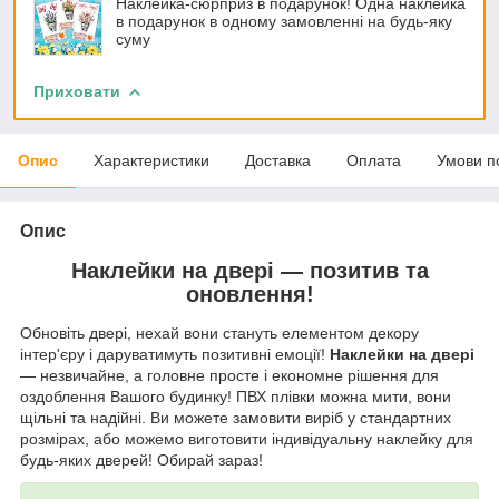
Наклейка-сюрприз в подарунок! Одна наклейка
в подарунок в одному замовленні на будь-яку
суму
Приховати
Опис
Характеристики
Доставка
Оплата
Умови п
Опис
Наклейки на двері — позитив та
оновлення!
Обновіть двері, нехай вони стануть елементом декору
інтер'єру і даруватимуть позитивні емоції!
Наклейки на двері
— незвичайне, а головне просте і економне рішення для
оздоблення Вашого будинку! ПВХ плівки можна мити, вони
щільні та надійні. Ви можете замовити виріб у стандартних
розмірах, або можемо виготовити індивідуальну наклейку для
будь-яких дверей! Обирай зараз!