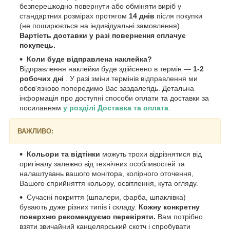
безперешкодно повернути або обміняти виріб у
стандартних розмірах протягом
14 днів
після покупки
(не поширюється на індивідуальні замовлення).
Вартість доставки у разі повернення сплачує
покупець.
Коли буде відправлена наклейка?
Відправлення наклейки буде здійснено в термін —
1-2
робочих дні
. У разі зміни термінів відправлення ми
обов'язково попередимо Вас заздалегідь. Детальна
інформація про доступні способи оплати та доставки за
посиланням
у розділі Доставка та оплата
.
ВАЖЛИВО:
Кольори та відтінки
можуть трохи відрізнятися від
оригіналу залежно від технічних особливостей та
налаштувань вашого монітора, колірного оточення,
Вашого сприйняття кольору, освітлення, кута огляду.
Сучасні покриття (шпалери, фарба, шпаклівка)
бувають дуже різних типів і складу.
Кожну конкретну
поверхню рекомендуємо перевіряти.
Вам потрібно
взяти звичайний канцелярський скотч і спробувати