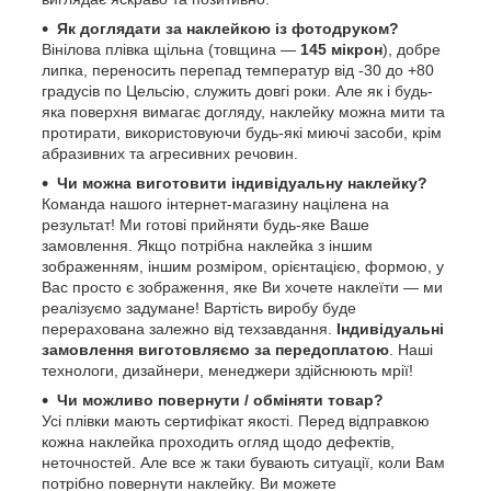
Як доглядати за наклейкою із фотодруком?
Вінілова плівка щільна (товщина —
145 мікрон
), добре
липка, переносить перепад температур від -30 до +80
градусів по Цельсію, служить довгі роки. Але як і будь-
яка поверхня вимагає догляду, наклейку можна мити та
протирати, використовуючи будь-які миючі засоби, крім
абразивних та агресивних речовин.
Чи можна виготовити індивідуальну наклейку?
Команда нашого інтернет-магазину націлена на
результат! Ми готові прийняти будь-яке Ваше
замовлення. Якщо потрібна наклейка з іншим
зображенням, іншим розміром, орієнтацією, формою, у
Вас просто є зображення, яке Ви хочете наклеїти — ми
реалізуємо задумане! Вартість виробу буде
перерахована залежно від техзавдання.
Індивідуальні
замовлення виготовляємо за передоплатою
. Наші
технологи, дизайнери, менеджери здійснюють мрії!
Чи можливо повернути / обміняти товар?
Усі плівки мають сертифікат якості. Перед відправкою
кожна наклейка проходить огляд щодо дефектів,
неточностей. Але все ж таки бувають ситуації, коли Вам
потрібно повернути наклейку. Ви можете