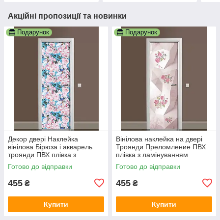
Акційні пропозиції та новинки
Подарунок
Подарунок
Декор двері Наклейка
Вінілова наклейка на двері
вінілова Бірюза і акварель
Троянди Преломление ПВХ
троянди ПВХ плівка з
плівка з ламінуванням
ламінуванням 600х1800 мм
600х1800 мм Абстракція
Готово до відправки
Готово до відправки
Абстракція Рожевий
Рожевий
455
455
₴
₴
Купити
Купити