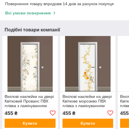
Повернення товару впродовж 14 днів за рахунок покупця
Всі умови повернення
Подібні товари компанії
Вінілові наклейки на двері
Вінілові наклейки на двері
Віні
Квітковий Прованс ПВХ
Квіткове морозиво ПВХ
Квіт
плівка з ламінуванням
плівка з ламінуванням
плів
600х1800 мм Абстракція
600х1800 мм Абстракція
600х
455
455
455
₴
₴
Бежевий
Білий
Блак
Купити
Купити