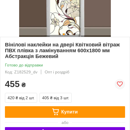
Вінілові наклейки на двері Квітковий вітраж
ПВХ плівка з ламінуванням 600х1800 мм
Абстракція Бежевий
Готово до відправки
Код: Z182529_dv
Опт і роздріб
455
₴
420 ₴
від 2 шт.
405 ₴
від 3 шт.
Купити
або