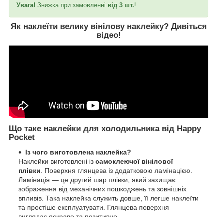
Увага!
Знижка при замовленні
від 3 шт.
!
Як наклеїти велику вінілову наклейку?
Дивіться
відео
!
Що таке наклейки для холодильника від Happy
Pocket
Із чого виготовлена наклейка?
Наклейки виготовлені із
самоклеючої вінілової
плівки
. Поверхня глянцева із додатковою ламінацією.
Ламінація — це другий шар плівки, який захищає
зображення від механічних пошкоджень та зовнішніх
впливів. Така наклейка служить довше, її легше наклеїти
та простіше експлуатувати. Глянцева поверхня
виглядає яскраво та позитивно.