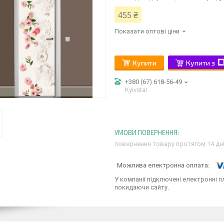
455 ₴
Показати оптові ціни
Купити
Купити з
+380 (67) 618-56-49
Kyivstar
повернення товару протягом 14 дн
У компанії підключені електронні п
покидаючи сайту.