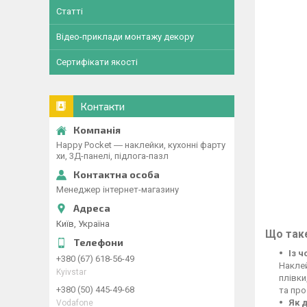
Статті
Відео-приклади монтажу декору
Сертифікати якості
Контакти
Happy Pocket ― наклейки, кухонні фарту
хи, 3Д-панелі, підлога-пазл
Менеджер інтернет-магазину
Київ, Україна
Що таке
Із 
+380 (67) 618-56-49
Наклей
Kyivstar
плівки
+380 (50) 445-49-68
та про
Як 
Vodafone