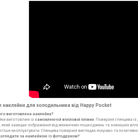
 наклейки для холодильника від Happy Pocket
чого виготовлена наклейка?
ки виготовлені із
самоклеючої вінілової плівки
. Поверхня глянцева із
, який захищає зображення від механічних пошкоджень та зовнішніх впли
стіше експлуатувати. Глянцева поверхня виглядає яскраво та позитивн
доглядати за наклейкою із фотодруком?