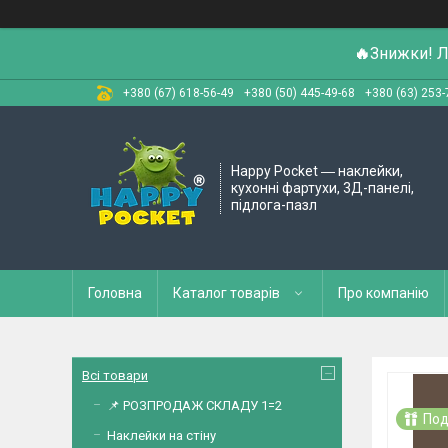
🔥
Знижки! Л
+380 (67) 618-56-49
+380 (50) 445-49-68
+380 (63) 253-
Happy Pocket ― наклейки,
кухонні фартухи, 3Д-панелі,
підлога-пазл
Головна
Каталог товарів
Про компанію
Всі товари
📌 РОЗПРОДАЖ СКЛАДУ 1=2
Под
Наклейки на стіну