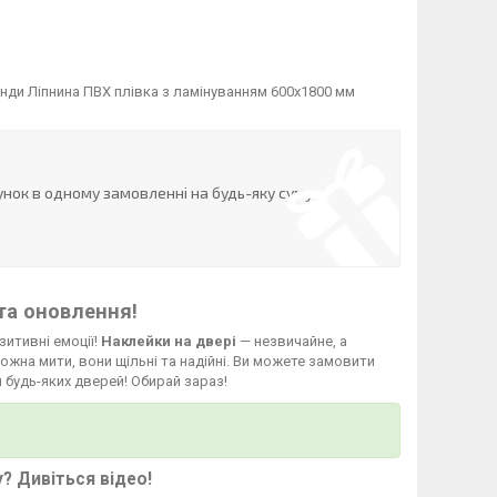
нди Ліпнина ПВХ плівка з ламінуванням 600х1800 мм
нок в одному замовленні на будь-яку суму
та оновлення!
зитивні емоції!
Наклейки на двері
— незвичайне, а
жна мити, вони щільні та надійні. Ви можете замовити
 будь-яких дверей! Обирай зараз!
у?
Дивіться відео
!