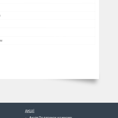
я
мм
АКЦІЇ
Акція Подарунок кожному