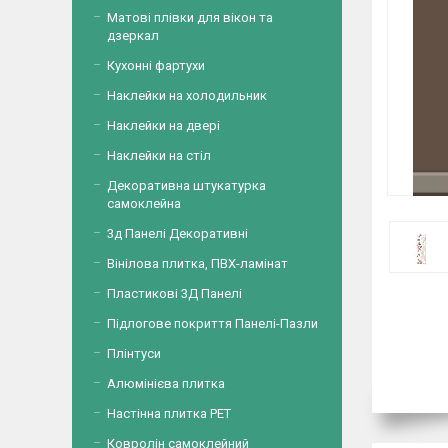
Матові плівки для вікон та
дзеркал
Кухонні фартухи
Наклейки на холодильник
Наклейки на двері
Наклейки на стіл
Декоративна штукатурка
самоклейна
3д Панелі Декоративні
Вінілова плитка, ПВХ-ламінат
Пластикові 3Д Панелі
Підлогове покриття Панелі-Пазли
Плінтуси
Алюмінієва плитка
Настінна плитка PET
Ковролін самоклейний