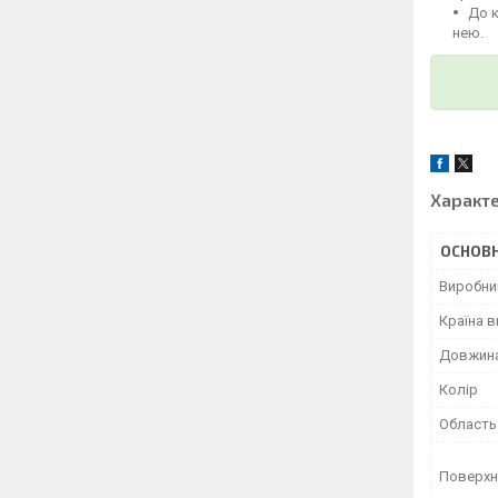
До 
нею.
Характ
ОСНОВН
Виробни
Країна 
Довжин
Колір
Область
Поверхн