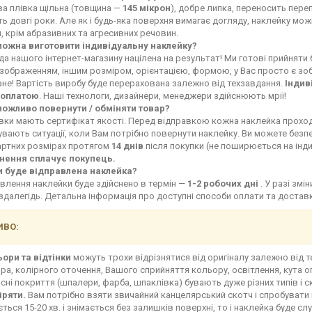
ва плівка щільна (товщина —
145 мікрон
), добре липка, переносить переп
ь довгі роки. Але як і будь-яка поверхня вимагає догляду, наклейку мо
, крім абразивних та агресивних речовин.
можна виготовити індивідуальну наклейку?
а нашого інтернет-магазину націлена на результат! Ми готові прийняти
зображенням, іншим розміром, орієнтацією, формою, у Вас просто є зоб
не! Вартість виробу буде перерахована залежно від техзавдання.
Індив
оплатою
. Наші технологи, дизайнери, менеджери здійснюють мрії!
можливо повернути / обміняти товар?
івки мають сертифікат якості. Перед відправкою кожна наклейка прохо
увають ситуації, коли Вам потрібно повернути наклейку. Ви можете без
артних розмірах протягом
14 днів
після покупки (не поширюється на інд
нення сплачує покупець.
и буде відправлена наклейка?
влення наклейки буде здійснено в термін —
1-2 робочих дні
. У разі зм
здалегідь. Детальна інформація про доступні способи оплати та доста
ВО:
ьори та відтінки
можуть трохи відрізнятися від оригіналу залежно від 
ра, колірного оточення, Вашого сприйняття кольору, освітлення, кута о
сні покриття (шпалери, фарба, шпаклівка) бувають дуже різних типів і с
іряти.
Вам потрібно взяти звичайний канцелярський скотч і спробувати 
ться 15-20 хв. і знімається без залишків поверхні, то і наклейка буде сл