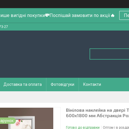
ише вигідні покупки
💸
Поспішай замовити по акції
🔥
Пе
73-27
Доставка та оплата
Фотовідгуки
Контакти
Вінілова наклейка на двері 
600х1800 мм Абстракція Р
арунок
Готово до відправки
Оптом і в роздр