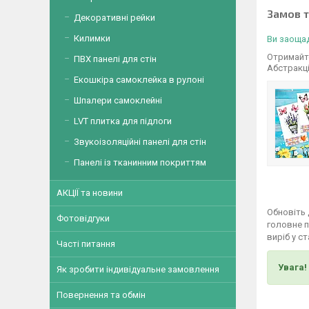
Замов 
Декоративні рейки
Килимки
Ви заощад
Отримайте
ПВХ панелі для стін
Абстракц
Екошкіра самоклейка в рулоні
Шпалери самоклейні
LVT плитка для підлоги
Звукоізоляційні панелі для стін
Панелі із тканинним покриттям
АКЦІЇ та новини
Обновіть 
Фотовідгуки
головне п
виріб у с
Часті питання
Увага!
Як зробити індивідуальне замовлення
Повернення та обмін