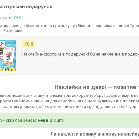
та отримай подарунок
жуєте 70 ₴
 цю позицію безкоштовно при покупці «Вінілова наклейка на двері Троя
ія Рожевий»
70 ₴
Наклейка-сюрприз в подарунок! Одна наклейка в подару
Наклейки на двері — позитив 
двері, нехай вони стануть елементом декору інтер'єру і даруватимуть по
росте і економне рішення для оздоблення Вашого будинку! ПВХ плівки мо
тандартних розмірах, або можемо виготовити індивідуальну наклейку для
Знижка при замовленні
від 3 шт.
!
Як наклеїти велику вінілову наклейк