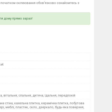
д початком оклеювання обов'язково ознайомтесь з
ля дому прямо зараз!
ket
на, вітальня, спальня, дитяча, їдальня, передпокій
а стіна, кахельна плитка, керамічна плитка, побутова
вері, меблі, пластик, скло, дзеркало, будь-яка поверхня,