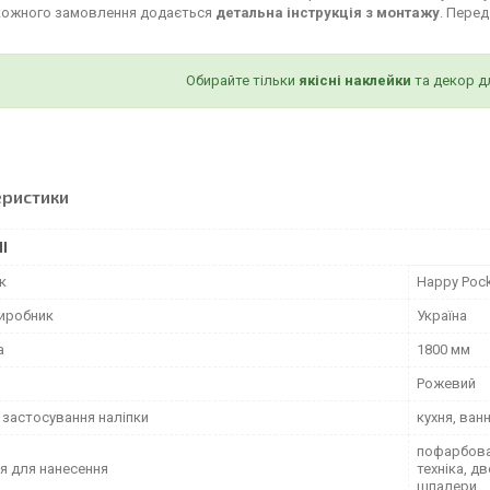
кожного замовлення додається
детальна інструкція з монтажу
. Пере
Обирайте тільки
якісні наклейки
та декор д
еристики
І
к
Happy Poc
виробник
Україна
а
1800 мм
Рожевий
 застосування наліпки
кухня, ван
пофарбован
я для нанесення
техніка, д
шпалери