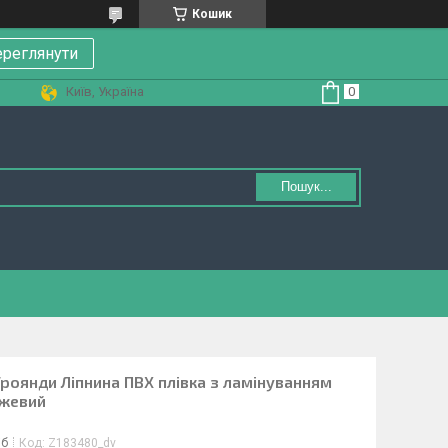
Кошик
реглянути
Київ, Україна
Пошук...
Троянди Ліпнина ПВХ плівка з ламінуванням
ожевий
іб
Код:
Z183480_dv