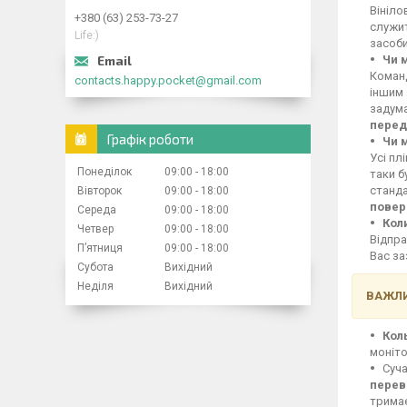
Вініло
+380 (63) 253-73-27
служит
Life:)
засоби
Чи 
Команд
contacts.happy.pocket@gmail.com
іншим 
задума
перед
Графік роботи
Чи 
Усі пл
Понеділок
09:00
18:00
таки б
станд
Вівторок
09:00
18:00
повер
Середа
09:00
18:00
Кол
Четвер
09:00
18:00
Відпра
Пʼятниця
09:00
18:00
Вас за
Субота
Вихідний
Неділя
Вихідний
ВАЖЛИ
Кол
моніто
Суча
перев
тримає