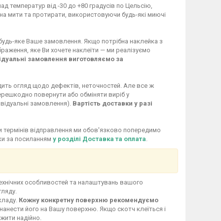
ад температур від -30 до +80 градусів по Цельсію,
жна мити та протирати, використовуючи будь-які миючі
 будь-яке Ваше замовлення. Якщо потрібна наклейка з
раження, яке Ви хочете наклеїти — ми реалізуємо
ідуальні замовлення виготовляємо за
дить огляд щодо дефектів, неточностей. Але все ж
перешкодно повернути або обміняти виріб у
ивідуальні замовлення).
Вартість доставки у разі
іни термінів відправлення ми обов'язково попередимо
вки за посиланням
у розділі Доставка та оплата
.
технічних особливостей та налаштувань вашого
гляду.
кладу.
Кожну конкретну поверхню рекомендуємо
нанести його на Вашу поверхню. Якщо скотч клеїться і
ужити надійно.