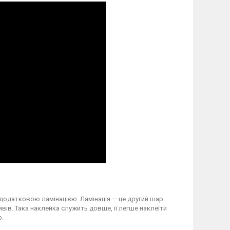
 додатковою ламінацією. Ламінація — це другий шар
вів. Така наклейка служить довше, її легше наклеїти
о.