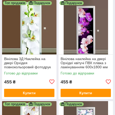
Топ продажів
Подарунок
Подарунок
Вінілова 3Д Наклейка на
Вінілова наклейка на двері
двері Орхідея
Орхідеї квітучі ПВХ плівка з
повнокольоровий фотодрук
ламінуванням 600х1800 мм
плівка для дверей декор
квіти Фіолетовий
Готово до відправки
Готово до відправки
600х1800 мм
455
455
₴
₴
Купити
Купити
Топ продажів
Подарунок
Подарунок