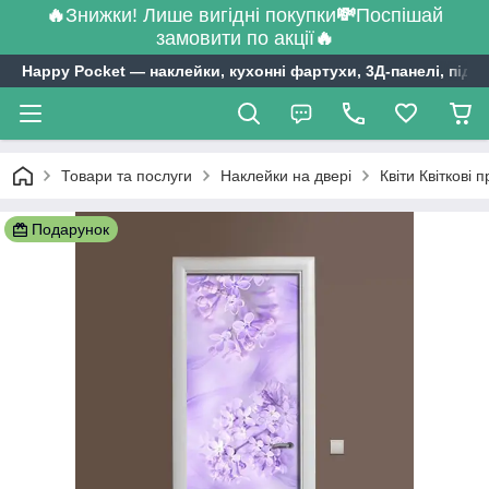
🔥
Знижки! Лише вигідні покупки
💸
Поспішай
замовити по акції
🔥
Happy Pocket ― наклейки, кухонні фартухи, 3Д-панелі, підл
Товари та послуги
Наклейки на двері
Квіти Квіткові 
Подарунок