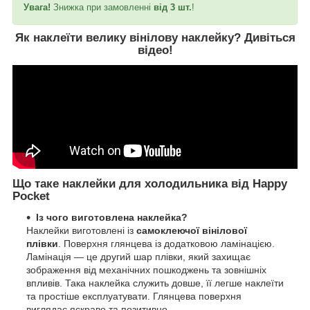
Увага!
Знижка при замовленні
від 3 шт.
!
Як наклеїти велику вінілову наклейку?
Дивіться
відео
!
Що таке наклейки для холодильника від Happy
Pocket
Із чого виготовлена наклейка?
Наклейки виготовлені із
самоклеючої вінілової
плівки
. Поверхня глянцева із додатковою ламінацією.
Ламінація — це другий шар плівки, який захищає
зображення від механічних пошкоджень та зовнішніх
впливів. Така наклейка служить довше, її легше наклеїти
та простіше експлуатувати. Глянцева поверхня
виглядає яскраво та позитивно.