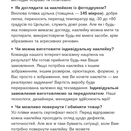
Як доглядати за наклейкою із фотодруком?
Вінілова плівка щільна (товщина —
145 мікрон
), добре
липка, переносить перепад температур від -30 до +80
градусів по Цельсію, служить довгі роки. Але як і будь-
яка поверхня вимагає догляду, наклейку можна мити та
протирати, використовуючи будь-які миючі засоби, крім
абразивних та агресивних речовин.
Чи можна виготовити індивідуальну наклейку?
Команда нашого інтернет-магазину націлена на
результат! Ми готові прийняти будь-яке Ваше
замовлення. Якщо потрібна наклейка з іншим
зображенням, іншим розміром, орієнтацією, формою, у
Вас просто є зображення, яке Ви хочете наклеїти — ми
реалізуємо задумане! Вартість виробу буде
перерахована залежно від техзавдання.
Індивідуальні
замовлення виготовляємо за передоплатою
. Наші
технологи, дизайнери, менеджери здійснюють мрії!
Чи можливо повернути / обміняти товар?
Усі плівки мають сертифікат якості. Перед відправкою
кожна наклейка проходить огляд щодо дефектів,
неточностей. Але все ж таки бувають ситуації, коли Вам
потрібно повернути наклейку. Ви можете