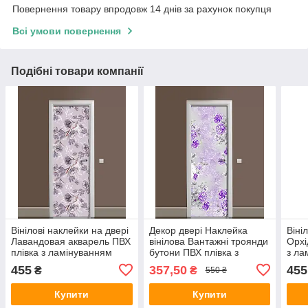
Повернення товару впродовж 14 днів за рахунок покупця
Всі умови повернення
Подібні товари компанії
Вінілові наклейки на двері
Декор двері Наклейка
Віні
Лавандовая акварель ПВХ
вінілова Вантажні троянди
Орхі
плівка з ламінуванням
бутони ПВХ плівка з
з ла
600х1800 мм Квіти
ламінуванням 650х2000
мм к
455
357,50
455
₴
₴
550 ₴
Фіолетовий
мм Квіти Фіолетовий
Купити
Купити