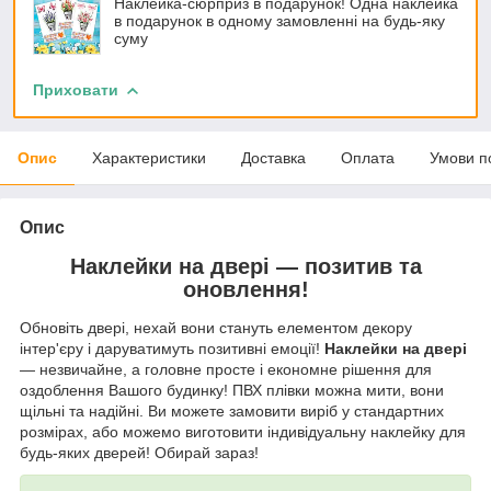
Наклейка-сюрприз в подарунок! Одна наклейка
в подарунок в одному замовленні на будь-яку
суму
Приховати
Опис
Характеристики
Доставка
Оплата
Умови п
Опис
Наклейки на двері — позитив та
оновлення!
Обновіть двері, нехай вони стануть елементом декору
інтер'єру і даруватимуть позитивні емоції!
Наклейки на двері
— незвичайне, а головне просте і економне рішення для
оздоблення Вашого будинку! ПВХ плівки можна мити, вони
щільні та надійні. Ви можете замовити виріб у стандартних
розмірах, або можемо виготовити індивідуальну наклейку для
будь-яких дверей! Обирай зараз!