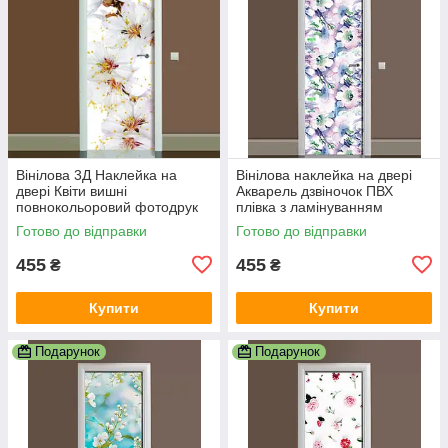
Вінілова 3Д Наклейка на
Вінілова наклейка на двері
двері Квіти вишні
Акварель дзвіночок ПВХ
повнокольоровий фотодрук
плівка з ламінуванням
плівка для дверей декор
600х1800 мм Квіти Блакитний
Готово до відправки
Готово до відправки
600х1800 мм
455
455
₴
₴
Купити
Купити
Подарунок
Подарунок