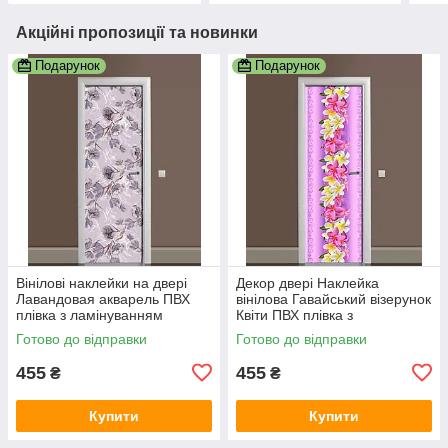
Акційні пропозиції та новинки
Подарунок
Подарунок
Вінілові наклейки на двері
Декор двері Наклейка
Лавандовая акварель ПВХ
вінілова Гавайський візерунок
плівка з ламінуванням
Квіти ПВХ плівка з
600х1800 мм Квіти
ламінуванням 600х1800 мм
Готово до відправки
Готово до відправки
Фіолетовий
квіти Фіолетовий
455
455
₴
₴
Купити
Купити