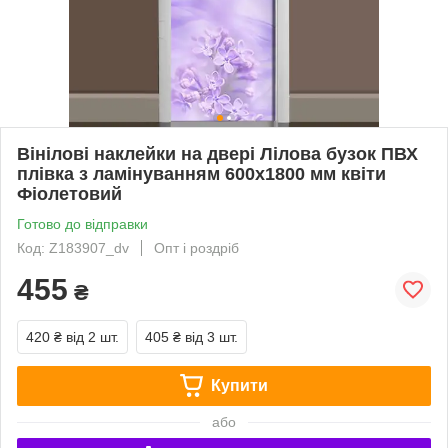
Вінілові наклейки на двері Лілова бузок ПВХ
плівка з ламінуванням 600х1800 мм квіти
Фіолетовий
Готово до відправки
Код: Z183907_dv
Опт і роздріб
455
₴
420 ₴
від 2 шт.
405 ₴
від 3 шт.
Купити
або