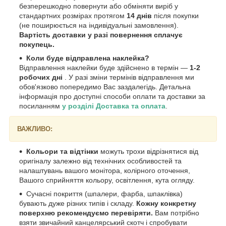
безперешкодно повернути або обміняти виріб у
стандартних розмірах протягом
14 днів
після покупки
(не поширюється на індивідуальні замовлення).
Вартість доставки у разі повернення сплачує
покупець.
Коли буде відправлена наклейка?
Відправлення наклейки буде здійснено в термін —
1-2
робочих дні
. У разі зміни термінів відправлення ми
обов'язково попередимо Вас заздалегідь. Детальна
інформація про доступні способи оплати та доставки за
посиланням
у розділі Доставка та оплата
.
ВАЖЛИВО:
Кольори та відтінки
можуть трохи відрізнятися від
оригіналу залежно від технічних особливостей та
налаштувань вашого монітора, колірного оточення,
Вашого сприйняття кольору, освітлення, кута огляду.
Сучасні покриття (шпалери, фарба, шпаклівка)
бувають дуже різних типів і складу.
Кожну конкретну
поверхню рекомендуємо перевіряти.
Вам потрібно
взяти звичайний канцелярський скотч і спробувати