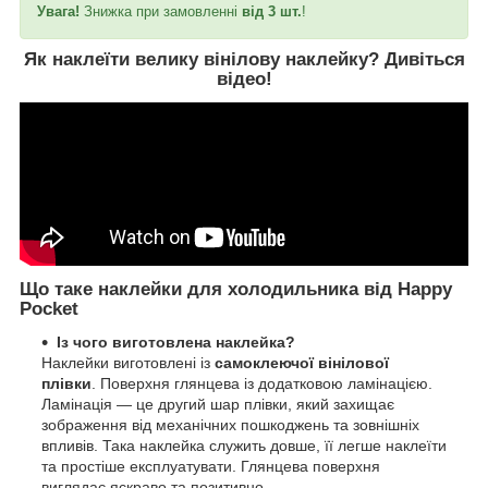
Увага!
Знижка при замовленні
від 3 шт.
!
Як наклеїти велику вінілову наклейку?
Дивіться
відео
!
Що таке наклейки для холодильника від Happy
Pocket
Із чого виготовлена наклейка?
Наклейки виготовлені із
самоклеючої вінілової
плівки
. Поверхня глянцева із додатковою ламінацією.
Ламінація — це другий шар плівки, який захищає
зображення від механічних пошкоджень та зовнішніх
впливів. Така наклейка служить довше, її легше наклеїти
та простіше експлуатувати. Глянцева поверхня
виглядає яскраво та позитивно.