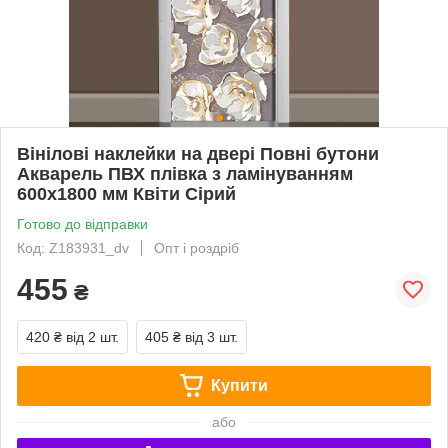
Вінілові наклейки на двері Повні бутони
Акварель ПВХ плівка з ламінуванням
600х1800 мм Квіти Сірий
Готово до відправки
Код: Z183931_dv
Опт і роздріб
455
₴
420 ₴
від 2 шт.
405 ₴
від 3 шт.
Купити
або