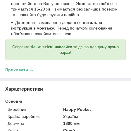
нанести його на Вашу поверхню. Якщо скотч клеїться і
тримається 15-20 хв. і знімається без залишків поверхні,
то і наклейка буде служити надійно.
До кожного замовлення додається
детальна
інструкція з монтажу
. Перед початком оклеювання
обов'язково ознайомтесь з нею.
Обирайте тільки
якісні наклейки
та декор для дому прямо
зараз!
Приховати
Характеристики
Основні
Виробник
Happy Pocket
Країна виробник
Україна
Довжина
1800 мм
Колір
Сірий