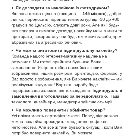
Як доглядати за наклейкою із фотодруком?
Вінілова плівка щільна (товщина —
145 мікрон
), добре
липка, переносить перепад температур від -30 до +80
градусів по Цельсію, служить довгі роки. Але як і будь-
яка поверхня вимагає догляду, наклейку можна мити та
протирати, використовуючи будь-які миючі засоби, крім
абразивних та агресивних речовин.
Чи можна виготовити індивідуальну наклейку?
Команда нашого інтернет-магазину націлена на
результат! Ми готові прийняти будь-яке Ваше
замовлення. Якщо потрібна наклейка з іншим
зображенням, іншим розміром, орієнтацією, формою, у
Вас просто є зображення, яке Ви хочете наклеїти — ми
реалізуємо задумане! Вартість виробу буде
перерахована залежно від техзавдання.
Індивідуальні
замовлення виготовляємо за передоплатою
. Наші
технологи, дизайнери, менеджери здійснюють мрії!
Чи можливо повернути / обміняти товар?
Усі плівки мають сертифікат якості. Перед відправкою
кожна наклейка проходить огляд щодо дефектів,
неточностей. Але все ж таки бувають ситуації, коли Вам
потрібно повернути наклейку. Ви можете