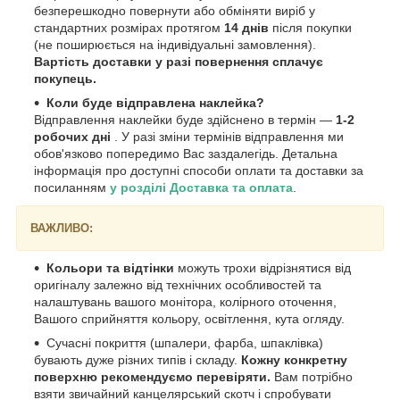
безперешкодно повернути або обміняти виріб у
стандартних розмірах протягом
14 днів
після покупки
(не поширюється на індивідуальні замовлення).
Вартість доставки у разі повернення сплачує
покупець.
Коли буде відправлена наклейка?
Відправлення наклейки буде здійснено в термін —
1-2
робочих дні
. У разі зміни термінів відправлення ми
обов'язково попередимо Вас заздалегідь. Детальна
інформація про доступні способи оплати та доставки за
посиланням
у розділі Доставка та оплата
.
ВАЖЛИВО:
Кольори та відтінки
можуть трохи відрізнятися від
оригіналу залежно від технічних особливостей та
налаштувань вашого монітора, колірного оточення,
Вашого сприйняття кольору, освітлення, кута огляду.
Сучасні покриття (шпалери, фарба, шпаклівка)
бувають дуже різних типів і складу.
Кожну конкретну
поверхню рекомендуємо перевіряти.
Вам потрібно
взяти звичайний канцелярський скотч і спробувати