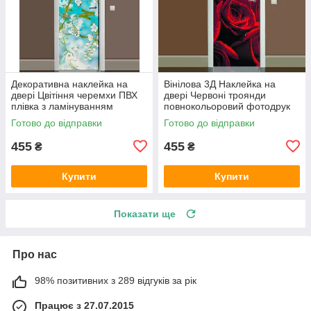
Декоративна наклейка на
Вінілова 3Д Наклейка на
двері Цвітіння черемхи ПВХ
двері Червоні троянди
плівка з ламінуванням
повнокольоровий фотодрук
600х1800 мм квіти Блакитний
плівка для дверей декор
Готово до відправки
Готово до відправки
600х1800 мм
455
455
₴
₴
Купити
Купити
Показати ще
Про нас
98% позитивних з 289 відгуків за рік
Працює з 27.07.2015