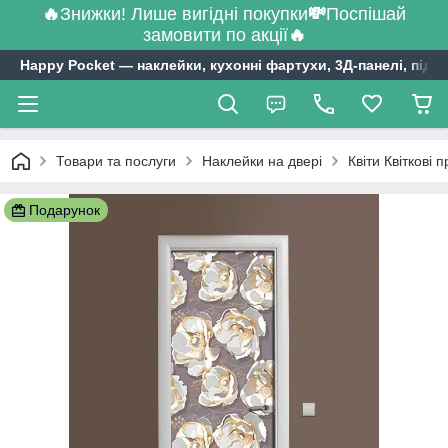
🔥
Знижки! Лише вигідні покупки
💸
Поспішай
замовити по акції
🔥
Happy Pocket ― наклейки, кухонні фартухи, 3Д-панелі, підл
Товари та послуги
Наклейки на двері
Квіти Квіткові 
Подарунок