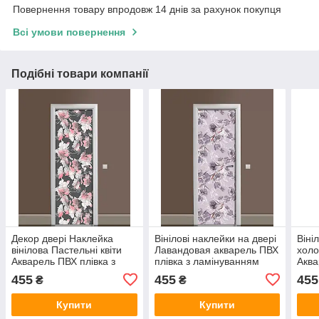
Повернення товару впродовж 14 днів за рахунок покупця
Всі умови повернення
Подібні товари компанії
Декор двері Наклейка
Вінілові наклейки на двері
Віні
вінілова Пастельні квіти
Лавандовая акварель ПВХ
холо
Акварель ПВХ плівка з
плівка з ламінуванням
Аква
ламінуванням 600х1800
600х1800 мм Квіти
фото
455
455
455
₴
₴
мм абстракція Сірий
Фіолетовий
Квіт
Купити
Купити