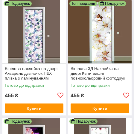
Подарунок
Топ продажів
Подарунок
Вінілова наклейка на двері
Вінілова 3Д Наклейка на
Акварель дзвіночок ПВХ
двері Квіти вишні
плівка з ламінуванням
повнокольоровий фотодрук
600х1800 мм Квіти Блакитний
плівка для дверей декор
Готово до відправки
Готово до відправки
600х1800 мм
455
455
₴
₴
Купити
Купити
Подарунок
Подарунок