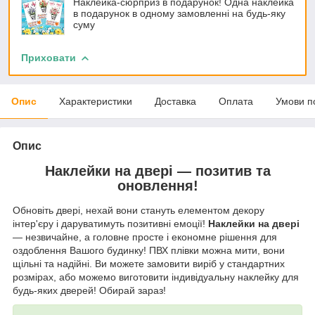
Наклейка-сюрприз в подарунок! Одна наклейка
в подарунок в одному замовленні на будь-яку
суму
Приховати
Опис
Характеристики
Доставка
Оплата
Умови п
Опис
Наклейки на двері — позитив та
оновлення!
Обновіть двері, нехай вони стануть елементом декору
інтер'єру і даруватимуть позитивні емоції!
Наклейки на двері
— незвичайне, а головне просте і економне рішення для
оздоблення Вашого будинку! ПВХ плівки можна мити, вони
щільні та надійні. Ви можете замовити виріб у стандартних
розмірах, або можемо виготовити індивідуальну наклейку для
будь-яких дверей! Обирай зараз!