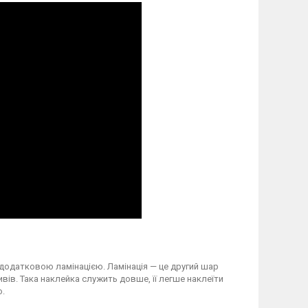
 додатковою ламінацією. Ламінація — це другий шар
вів. Така наклейка служить довше, її легше наклеїти
о.