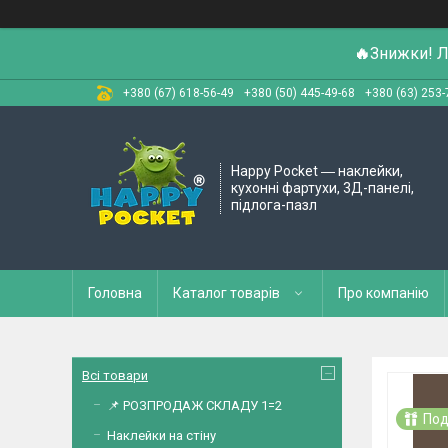
🔥
Знижки! Л
+380 (67) 618-56-49
+380 (50) 445-49-68
+380 (63) 253-
Happy Pocket ― наклейки,
кухонні фартухи, 3Д-панелі,
підлога-пазл
Головна
Каталог товарів
Про компанію
Всі товари
📌 РОЗПРОДАЖ СКЛАДУ 1=2
Под
Наклейки на стіну