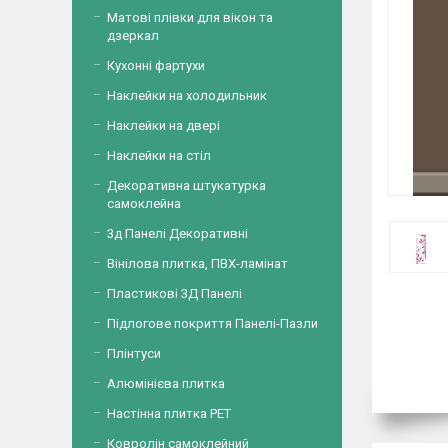
Матові плівки для вікон та
дзеркал
Кухонні фартухи
Наклейки на холодильник
Наклейки на двері
Наклейки на стіл
Декоративна штукатурка
самоклейна
3д Панелі Декоративні
Вінілова плитка, ПВХ-ламінат
Пластикові 3Д Панелі
Підлогове покриття Панелі-Пазли
Плінтуси
Алюмінієва плитка
Настінна плитка PET
Ковролін самоклейний