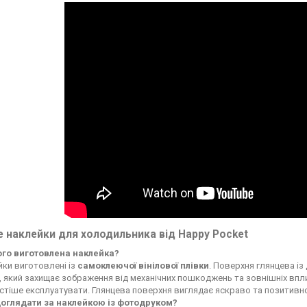
 наклейки для холодильника від Happy Pocket
чого виготовлена наклейка?
ки виготовлені із
самоклеючої вінілової плівки
. Поверхня глянцева із
, який захищає зображення від механічних пошкоджень та зовнішніх впли
стіше експлуатувати. Глянцева поверхня виглядає яскраво та позитивн
доглядати за наклейкою із фотодруком?