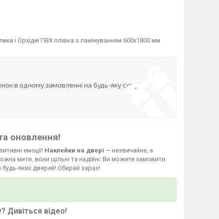
ики і Орхідеї ПВХ плівка з ламінуванням 600х1800 мм
нок в одному замовленні на будь-яку суму
та оновлення!
зитивні емоції!
Наклейки на двері
— незвичайне, а
жна мити, вони щільні та надійні. Ви можете замовити
 будь-яких дверей! Обирай зараз!
у?
Дивіться відео
!