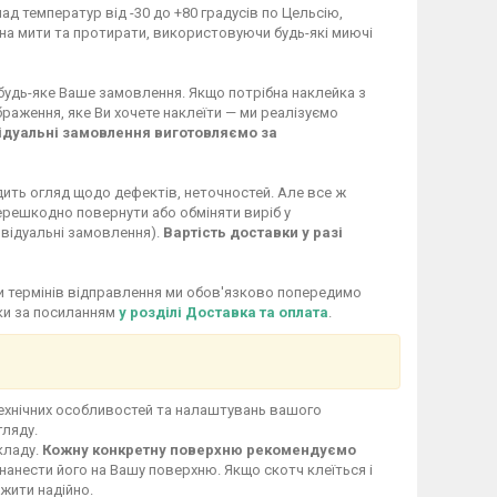
ад температур від -30 до +80 градусів по Цельсію,
жна мити та протирати, використовуючи будь-які миючі
 будь-яке Ваше замовлення. Якщо потрібна наклейка з
раження, яке Ви хочете наклеїти — ми реалізуємо
ідуальні замовлення виготовляємо за
дить огляд щодо дефектів, неточностей. Але все ж
перешкодно повернути або обміняти виріб у
ивідуальні замовлення).
Вартість доставки у разі
іни термінів відправлення ми обов'язково попередимо
вки за посиланням
у розділі Доставка та оплата
.
технічних особливостей та налаштувань вашого
гляду.
кладу.
Кожну конкретну поверхню рекомендуємо
нанести його на Вашу поверхню. Якщо скотч клеїться і
ужити надійно.