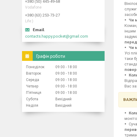
+380 (50) 445-49-68
Вініло
Vodafone
служит
засоби
+380 (63) 253-73-27
Чи 
Life:)
Команд
іншим 
contacts.happy.pocket@gmail.com
задума
перед
Чи 
Усі пл
Графік роботи
таки б
станд
Понеділок
09:00
18:00
повер
Вівторок
09:00
18:00
Кол
Середа
09:00
18:00
Відпра
Вас за
Четвер
09:00
18:00
Пʼятниця
09:00
18:00
Субота
Вихідний
ВАЖЛИ
Неділя
Вихідний
Кол
моніто
Суча
перев
тримає