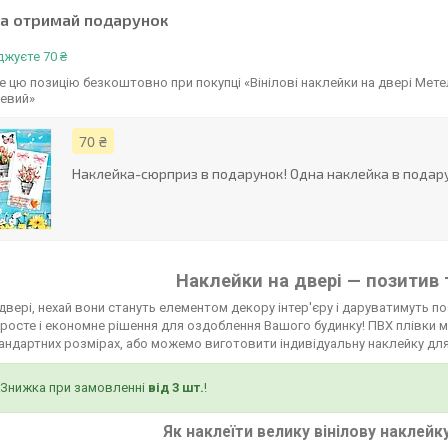
та отримай подарунок
жуєте 70 ₴
 цю позицію безкоштовно при покупці «Вінілові наклейки на двері Метел
жевий»
70 ₴
Наклейка-сюрприз в подарунок! Одна наклейка в подару
Наклейки на двері — позитив 
двері, нехай вони стануть елементом декору інтер'єру і даруватимуть по
росте і економне рішення для оздоблення Вашого будинку! ПВХ плівки мо
тандартних розмірах, або можемо виготовити індивідуальну наклейку для
Знижка при замовленні
від 3 шт.
!
Як наклеїти велику вінілову наклейк