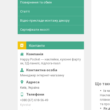
Повернення та обмін
Статті
Відео-приклади монтажу декору
Сертифікати якості
Контакти
Happy Pocket ― наклейки, кухонні фарту
хи, 3Д-панелі, підлога-пазл
Менеджер інтернет-магазину
Що таке
Київ, Україна
Із 
Наклей
плівки
+380 (67) 618-56-49
та про
Kyivstar
Як 