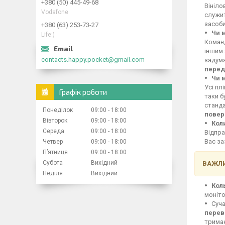
+380 (50) 445-49-68
Вініло
Vodafone
служит
засоби
+380 (63) 253-73-27
Чи 
Life:)
Команд
іншим 
contacts.happy.pocket@gmail.com
задума
перед
Чи 
Усі пл
Графік роботи
таки б
станд
Понеділок
09:00
18:00
повер
Вівторок
09:00
18:00
Кол
Середа
09:00
18:00
Відпра
Вас за
Четвер
09:00
18:00
Пʼятниця
09:00
18:00
Субота
Вихідний
ВАЖЛИ
Неділя
Вихідний
Кол
моніто
Суча
перев
тримає