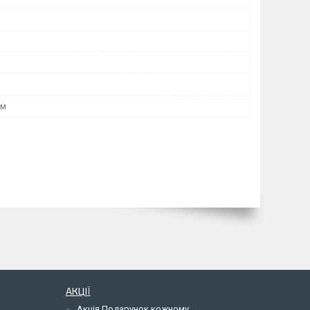
мм
АКЦІЇ
Акція Подарунок кожному