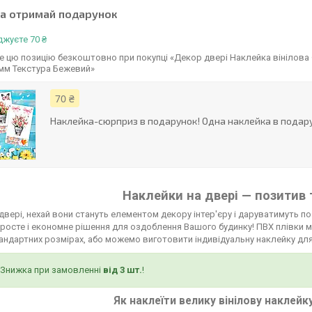
та отримай подарунок
жуєте 70 ₴
 цю позицію безкоштовно при покупці «Декор двері Наклейка вінілова 
 мм Текстура Бежевий»
70 ₴
Наклейка-сюрприз в подарунок! Одна наклейка в подару
Наклейки на двері — позитив 
двері, нехай вони стануть елементом декору інтер'єру і даруватимуть по
росте і економне рішення для оздоблення Вашого будинку! ПВХ плівки мо
тандартних розмірах, або можемо виготовити індивідуальну наклейку для
Знижка при замовленні
від 3 шт.
!
Як наклеїти велику вінілову наклейк