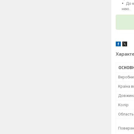
До 
нею.
Характ
ОСНОВН
Виробни
Країна 
Довжин
Колір
Область
Поверхн