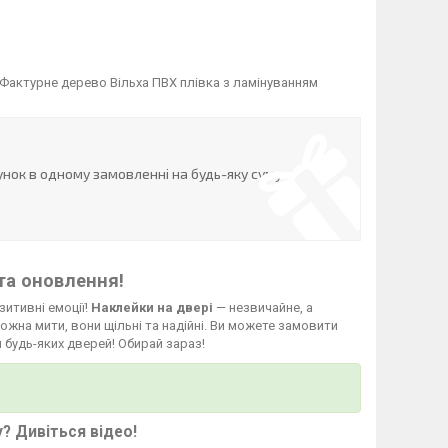
Фактурне дерево Вільха ПВХ плівка з ламінуванням
нок в одному замовленні на будь-яку суму
та оновлення!
зитивні емоції!
Наклейки на двері
— незвичайне, а
жна мити, вони щільні та надійні. Ви можете замовити
 будь-яких дверей! Обирай зараз!
у?
Дивіться відео
!