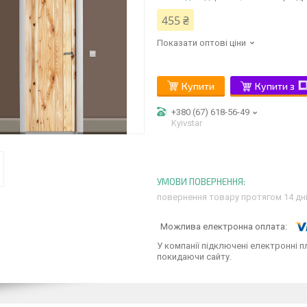
455 ₴
Показати оптові ціни
Купити
Купити з
+380 (67) 618-56-49
Kyivstar
повернення товару протягом 14 дн
У компанії підключені електронні п
покидаючи сайту.