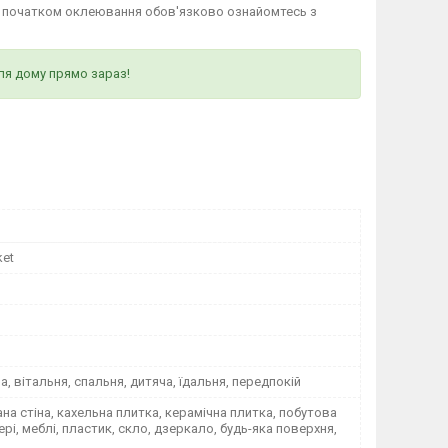
д початком оклеювання обов'язково ознайомтесь з
ля дому прямо зараз!
ket
на, вітальня, спальня, дитяча, їдальня, передпокій
а стіна, кахельна плитка, керамічна плитка, побутова
вері, меблі, пластик, скло, дзеркало, будь-яка поверхня,