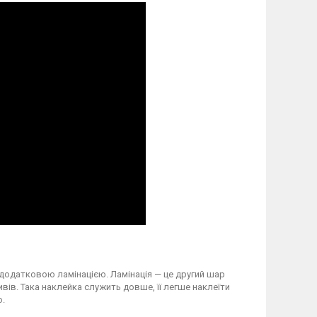
 додатковою ламінацією. Ламінація — це другий шар
вів. Така наклейка служить довше, її легше наклеїти
о.