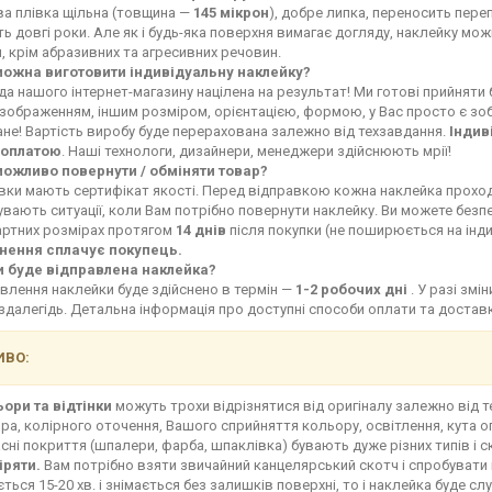
ва плівка щільна (товщина —
145 мікрон
), добре липка, переносить переп
ь довгі роки. Але як і будь-яка поверхня вимагає догляду, наклейку мо
, крім абразивних та агресивних речовин.
можна виготовити індивідуальну наклейку?
а нашого інтернет-магазину націлена на результат! Ми готові прийняти
зображенням, іншим розміром, орієнтацією, формою, у Вас просто є зоб
не! Вартість виробу буде перерахована залежно від техзавдання.
Індив
оплатою
. Наші технологи, дизайнери, менеджери здійснюють мрії!
можливо повернути / обміняти товар?
івки мають сертифікат якості. Перед відправкою кожна наклейка прохо
увають ситуації, коли Вам потрібно повернути наклейку. Ви можете без
артних розмірах протягом
14 днів
після покупки (не поширюється на інд
нення сплачує покупець.
и буде відправлена наклейка?
влення наклейки буде здійснено в термін —
1-2 робочих дні
. У разі зм
здалегідь. Детальна інформація про доступні способи оплати та доста
ВО:
ьори та відтінки
можуть трохи відрізнятися від оригіналу залежно від 
ра, колірного оточення, Вашого сприйняття кольору, освітлення, кута о
сні покриття (шпалери, фарба, шпаклівка) бувають дуже різних типів і с
іряти.
Вам потрібно взяти звичайний канцелярський скотч і спробувати 
ться 15-20 хв. і знімається без залишків поверхні, то і наклейка буде сл