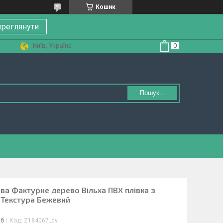
Кошик
реглянути
Київ, Україна
Пошук...
ова Фактурне дерево Вільха ПВХ плівка з
 Текстура Бежевий
іб
Код:
Z184067_dv