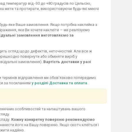
ад температур від -30 до +80 градусів по Цельсію,
жна мити та протирати, використовуючи будь-які миючі
 будь-яке Ваше замовлення. Якщо потрібна наклейка з
раження, яке Ви хочете наклеїти — ми реалізуємо
ідуальні замовлення виготовляємо за
дить огляд щодо дефектів, неточностей. Але все ж
перешкодно повернути або обміняти виріб у
ивідуальні замовлення).
Вартість доставки у разі
іни термінів відправлення ми обов'язково попередимо
вки за посиланням
у розділі Доставка та оплата
.
технічних особливостей та налаштувань вашого
гляду.
кладу.
Кожну конкретну поверхню рекомендуємо
нанести його на Вашу поверхню. Якщо скотч клеїться і
ужити надійно.