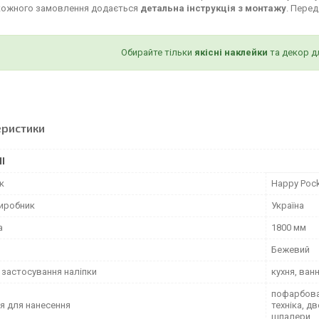
кожного замовлення додається
детальна інструкція з монтажу
. Пере
Обирайте тільки
якісні наклейки
та декор д
еристики
І
к
Happy Poc
виробник
Україна
а
1800 мм
Бежевий
 застосування наліпки
кухня, ван
пофарбован
я для нанесення
техніка, д
шпалери