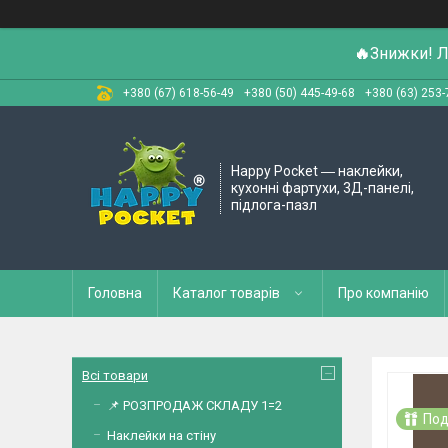
🔥
Знижки! Л
+380 (67) 618-56-49
+380 (50) 445-49-68
+380 (63) 253-
Happy Pocket ― наклейки,
кухонні фартухи, 3Д-панелі,
підлога-пазл
Головна
Каталог товарів
Про компанію
Всі товари
📌 РОЗПРОДАЖ СКЛАДУ 1=2
Под
Наклейки на стіну