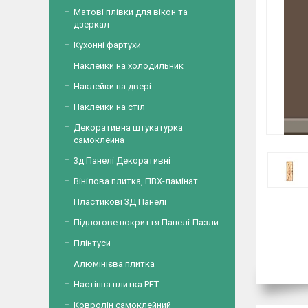
Матові плівки для вікон та
дзеркал
Кухонні фартухи
Наклейки на холодильник
Наклейки на двері
Наклейки на стіл
Декоративна штукатурка
самоклейна
3д Панелі Декоративні
Вінілова плитка, ПВХ-ламінат
Пластикові 3Д Панелі
Підлогове покриття Панелі-Пазли
Плінтуси
Алюмінієва плитка
Настінна плитка PET
Ковролін самоклейний