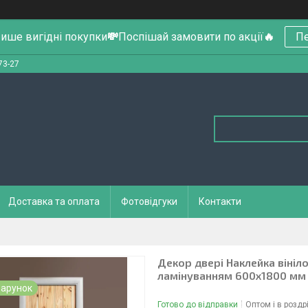
ише вигідні покупки
💸
Поспішай замовити по акції
🔥
Пе
73-27
Доставка та оплата
Фотовідгуки
Контакти
Декор двері Наклейка вініл
ламінуванням 600х1800 мм
арунок
Готово до відправки
Оптом і в роздр