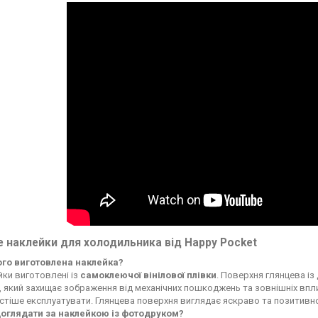
 наклейки для холодильника від Happy Pocket
чого виготовлена наклейка?
ки виготовлені із
самоклеючої вінілової плівки
. Поверхня глянцева із
, який захищає зображення від механічних пошкоджень та зовнішніх впли
стіше експлуатувати. Глянцева поверхня виглядає яскраво та позитивн
доглядати за наклейкою із фотодруком?