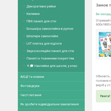
Замов 
Декоративні рейки
Килимки
Ви заощад
Отримайте
ПВХ панелі для стін
600х1800
Екошкіра самоклейка в рулоні
Шпалери самоклейні
LVT плитка для підлоги
Звукоізоляційні панелі для стін
Панелі із тканинним покриттям
👨🎓 Наклейки для школи, у клас
Обновіть 
АКЦІЇ та новини
головне п
виріб у с
Фотовідгуки
Часті питання
Увага!
Як зробити індивідуальне замовлення