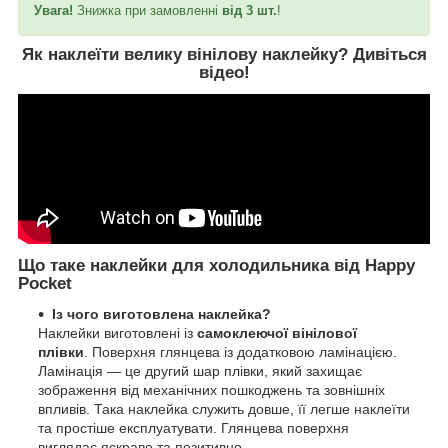
Увага!
Знижка при замовленні
від 3 шт.
!
Як наклеїти велику вінілову наклейку?
Дивіться
відео
!
Що таке наклейки для холодильника від Happy
Pocket
Із чого виготовлена наклейка?
Наклейки виготовлені із
самоклеючої вінілової
плівки
. Поверхня глянцева із додатковою ламінацією.
Ламінація — це другий шар плівки, який захищає
зображення від механічних пошкоджень та зовнішніх
впливів. Така наклейка служить довше, її легше наклеїти
та простіше експлуатувати. Глянцева поверхня
виглядає яскраво та позитивно.