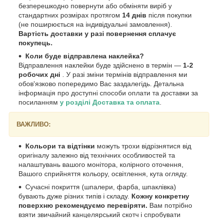
безперешкодно повернути або обміняти виріб у
стандартних розмірах протягом
14 днів
після покупки
(не поширюється на індивідуальні замовлення).
Вартість доставки у разі повернення сплачує
покупець.
Коли буде відправлена наклейка?
Відправлення наклейки буде здійснено в термін —
1-2
робочих дні
. У разі зміни термінів відправлення ми
обов'язково попередимо Вас заздалегідь. Детальна
інформація про доступні способи оплати та доставки за
посиланням
у розділі Доставка та оплата
.
ВАЖЛИВО:
Кольори та відтінки
можуть трохи відрізнятися від
оригіналу залежно від технічних особливостей та
налаштувань вашого монітора, колірного оточення,
Вашого сприйняття кольору, освітлення, кута огляду.
Сучасні покриття (шпалери, фарба, шпаклівка)
бувають дуже різних типів і складу.
Кожну конкретну
поверхню рекомендуємо перевіряти.
Вам потрібно
взяти звичайний канцелярський скотч і спробувати