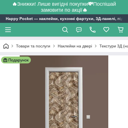
🔥
Знижки! Лише вигідні покупки
💸
Поспішай
замовити по акції
🔥
Happy Pocket ― наклейки, кухонні фартухи, 3Д-панелі, підл
Товари та послуги
Наклейки на двері
Текстури 3Д (н
Подарунок