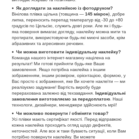
Як доглядати за наклейкою із фотодруком?
Вінілова плівка щільна (товщина —
145 мікрон
), добре
липка, переносить перепад температур від -30 до +80
градусів по Цельсію, служить довгі роки. Але як і будь-
яка поверхня вимагає догляду, наклейку можна мити та
протирати, використовуючи будь-які миючі засоби, крім
абразивних та агресивних речовин.
Чи можна виготовити індивідуальну наклейку?
Команда нашого інтернет-магазину націлена на
результат! Ми готові прийняти будь-яке Ваше
замовлення. Якщо потрібна наклейка з іншим
зображенням, іншим розміром, орієнтацією, формою, у
Вас просто є зображення, яке Ви хочете наклеїти — ми
реалізуємо задумане! Вартість виробу буде
перерахована залежно від техзавдання.
Індивідуальні
замовлення виготовляємо за передоплатою
. Наші
технологи, дизайнери, менеджери здійснюють мрії!
Чи можливо повернути / обміняти товар?
Усі плівки мають сертифікат якості. Перед відправкою
кожна наклейка проходить огляд щодо дефектів,
неточностей. Але все ж таки бувають ситуації, коли Вам
потрібно повернути наклейку. Ви можете