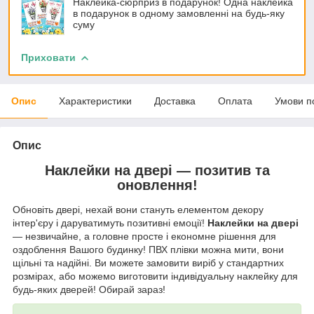
Наклейка-сюрприз в подарунок! Одна наклейка
в подарунок в одному замовленні на будь-яку
суму
Приховати
Опис
Характеристики
Доставка
Оплата
Умови п
Опис
Наклейки на двері — позитив та
оновлення!
Обновіть двері, нехай вони стануть елементом декору
інтер'єру і даруватимуть позитивні емоції!
Наклейки на двері
— незвичайне, а головне просте і економне рішення для
оздоблення Вашого будинку! ПВХ плівки можна мити, вони
щільні та надійні. Ви можете замовити виріб у стандартних
розмірах, або можемо виготовити індивідуальну наклейку для
будь-яких дверей! Обирай зараз!