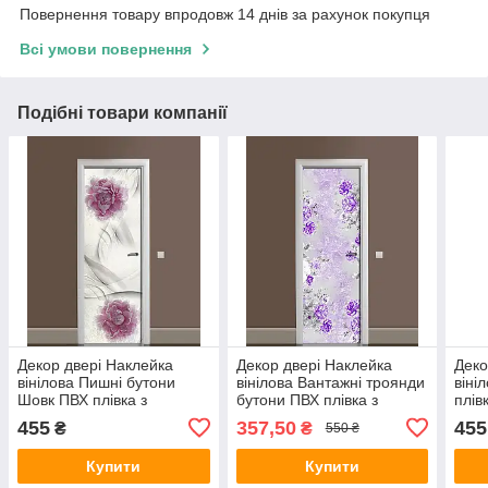
Повернення товару впродовж 14 днів за рахунок покупця
Всі умови повернення
Подібні товари компанії
Декор двері Наклейка
Декор двері Наклейка
Деко
вінілова Пишні бутони
вінілова Вантажні троянди
віні
Шовк ПВХ плівка з
бутони ПВХ плівка з
плів
ламінуванням 600х1800
ламінуванням 650х2000
600х
455
357,50
455
₴
₴
550 ₴
мм Абстракція Сірий
мм Квіти Фіолетовий
Сіри
Купити
Купити