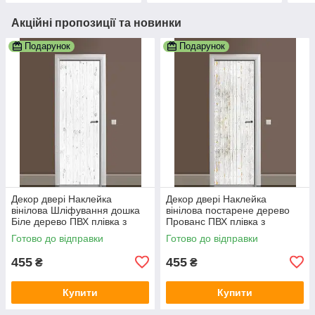
Акційні пропозиції та новинки
Подарунок
Подарунок
Декор двері Наклейка
Декор двері Наклейка
вінілова Шліфування дошка
вінілова постарене дерево
Біле дерево ПВХ плівка з
Прованс ПВХ плівка з
ламінуванням 600х1800 мм
ламінуванням 600х1800 мм
Готово до відправки
Готово до відправки
Текстура Сірий
Текстура Сірий
455
455
₴
₴
Купити
Купити