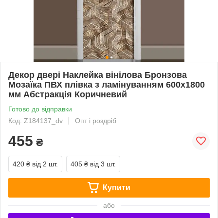
Декор двері Наклейка вінілова Бронзова
Мозаїка ПВХ плівка з ламінуванням 600х1800
мм Абстракція Коричневий
Готово до відправки
Код: Z184137_dv
Опт і роздріб
455
₴
420 ₴
від 2 шт.
405 ₴
від 3 шт.
Купити
або