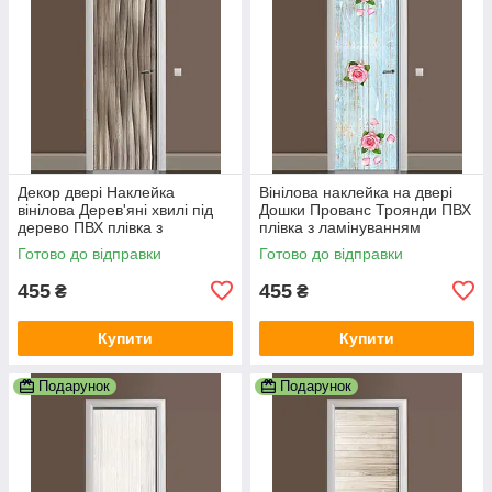
Декор двері Наклейка
Вінілова наклейка на двері
вінілова Дерев'яні хвилі під
Дошки Прованс Троянди ПВХ
дерево ПВХ плівка з
плівка з ламінуванням
ламінуванням 600х1800 мм
600х1800 мм текстури
Готово до відправки
Готово до відправки
Текстура Бежевий
Блакитний
455
455
₴
₴
Купити
Купити
Подарунок
Подарунок