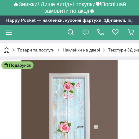
🔥
Знижки! Лише вигідні покупки
💸
Поспішай
замовити по акції
🔥
Happy Pocket ― наклейки, кухонні фартухи, 3Д-панелі, підл
Товари та послуги
Наклейки на двері
Текстури 3Д (н
Подарунок