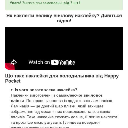
Увага!
Знижка при замовленні
від 3 шт.
!
Як наклеїти велику вінілову наклейку?
Дивіться
відео
!
Що таке наклейки для холодильника від Happy
Pocket
Із чого виготовлена наклейка?
Наклейки виготовлені із
самоклеючої вінілової
плівки
. Поверхня глянцева із додатковою ламінацією.
Ламінація — це другий шар плівки, який захищає
зображення від механічних пошкоджень та зовнішніх
впливів. Така наклейка служить довше, її легше наклеїти
та простіше експлуатувати. Глянцева поверхня
виглядає яскраво та позитивно.