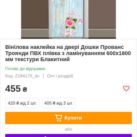
Вінілова наклейка на двері Дошки Прованс
Троянди ПВХ плівка з ламінуванням 600х1800
мм текстури Блакитний
Готово до відправки
Код: Z184175_dv
Опт і роздріб
455
₴
420 ₴
від 2 шт.
405 ₴
від 3 шт.
Купити
або