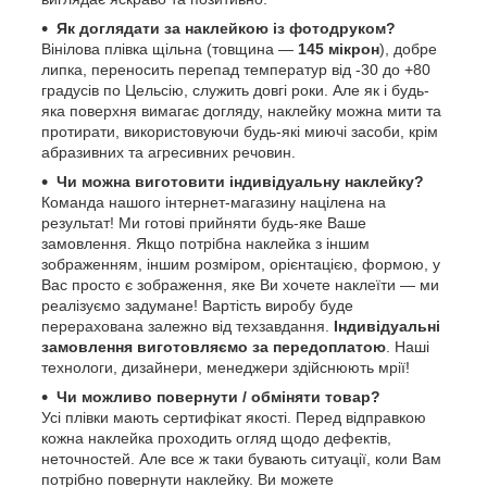
Як доглядати за наклейкою із фотодруком?
Вінілова плівка щільна (товщина —
145 мікрон
), добре
липка, переносить перепад температур від -30 до +80
градусів по Цельсію, служить довгі роки. Але як і будь-
яка поверхня вимагає догляду, наклейку можна мити та
протирати, використовуючи будь-які миючі засоби, крім
абразивних та агресивних речовин.
Чи можна виготовити індивідуальну наклейку?
Команда нашого інтернет-магазину націлена на
результат! Ми готові прийняти будь-яке Ваше
замовлення. Якщо потрібна наклейка з іншим
зображенням, іншим розміром, орієнтацією, формою, у
Вас просто є зображення, яке Ви хочете наклеїти — ми
реалізуємо задумане! Вартість виробу буде
перерахована залежно від техзавдання.
Індивідуальні
замовлення виготовляємо за передоплатою
. Наші
технологи, дизайнери, менеджери здійснюють мрії!
Чи можливо повернути / обміняти товар?
Усі плівки мають сертифікат якості. Перед відправкою
кожна наклейка проходить огляд щодо дефектів,
неточностей. Але все ж таки бувають ситуації, коли Вам
потрібно повернути наклейку. Ви можете