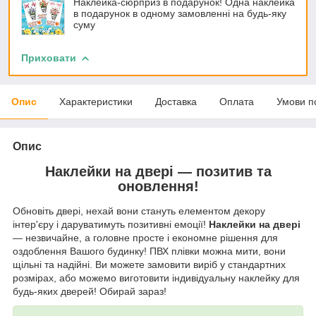
Наклейка-сюрприз в подарунок! Одна наклейка
в подарунок в одному замовленні на будь-яку
суму
Приховати
Опис
Характеристики
Доставка
Оплата
Умови п
Опис
Наклейки на двері — позитив та
оновлення!
Обновіть двері, нехай вони стануть елементом декору
інтер'єру і даруватимуть позитивні емоції!
Наклейки на двері
— незвичайне, а головне просте і економне рішення для
оздоблення Вашого будинку! ПВХ плівки можна мити, вони
щільні та надійні. Ви можете замовити виріб у стандартних
розмірах, або можемо виготовити індивідуальну наклейку для
будь-яких дверей! Обирай зараз!