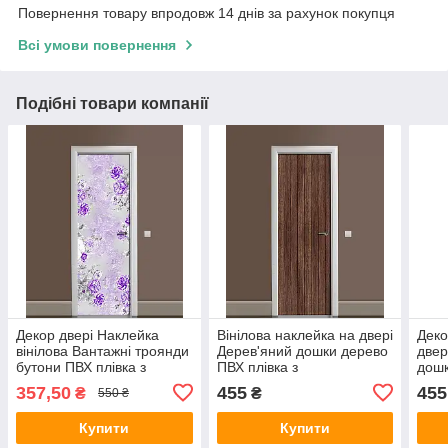
Повернення товару впродовж 14 днів за рахунок покупця
Всі умови повернення
Подібні товари компанії
Декор двері Наклейка
Вінілова наклейка на двері
Деко
вінілова Вантажні троянди
Дерев'яний дошки дерево
двер
бутони ПВХ плівка з
ПВХ плівка з
дошк
ламінуванням 650х2000
ламінуванням 600х1800
ламі
357,50
455
455
₴
₴
550 ₴
мм Квіти Фіолетовий
мм Текстура Коричневий
мм Т
Купити
Купити