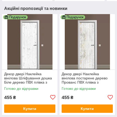
Акційні пропозиції та новинки
Подарунок
Подарунок
Декор двері Наклейка
Декор двері Наклейка
вінілова Шліфування дошка
вінілова постарене дерево
Біле дерево ПВХ плівка з
Прованс ПВХ плівка з
ламінуванням 600х1800 мм
ламінуванням 600х1800 мм
Готово до відправки
Готово до відправки
Текстура Сірий
Текстура Сірий
455
455
₴
₴
Купити
Купити