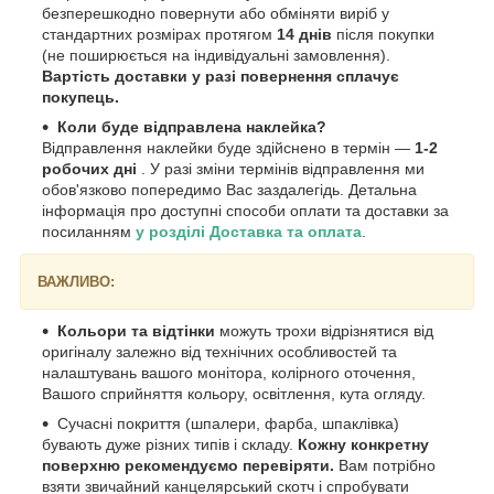
безперешкодно повернути або обміняти виріб у
стандартних розмірах протягом
14 днів
після покупки
(не поширюється на індивідуальні замовлення).
Вартість доставки у разі повернення сплачує
покупець.
Коли буде відправлена наклейка?
Відправлення наклейки буде здійснено в термін —
1-2
робочих дні
. У разі зміни термінів відправлення ми
обов'язково попередимо Вас заздалегідь. Детальна
інформація про доступні способи оплати та доставки за
посиланням
у розділі Доставка та оплата
.
ВАЖЛИВО:
Кольори та відтінки
можуть трохи відрізнятися від
оригіналу залежно від технічних особливостей та
налаштувань вашого монітора, колірного оточення,
Вашого сприйняття кольору, освітлення, кута огляду.
Сучасні покриття (шпалери, фарба, шпаклівка)
бувають дуже різних типів і складу.
Кожну конкретну
поверхню рекомендуємо перевіряти.
Вам потрібно
взяти звичайний канцелярський скотч і спробувати