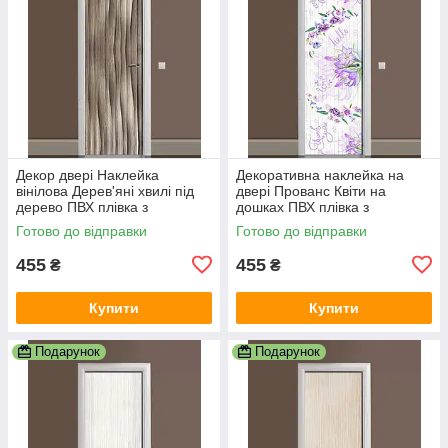
Декор двері Наклейка
Декоративна наклейка на
вінілова Дерев'яні хвилі під
двері Прованс Квіти на
дерево ПВХ плівка з
дошках ПВХ плівка з
ламінуванням 600х1800 мм
ламінуванням 600х1800 мм
Готово до відправки
Готово до відправки
Текстура Бежевий
Текстура Фіолетовий
455
455
₴
₴
Купити
Купити
Подарунок
Подарунок