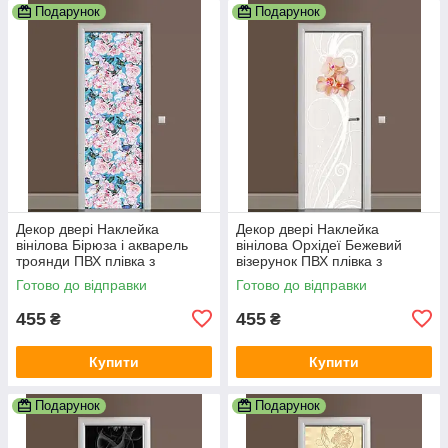
Подарунок
Подарунок
Декор двері Наклейка
Декор двері Наклейка
вінілова Бірюза і акварель
вінілова Орхідеї Бежевий
троянди ПВХ плівка з
візерунок ПВХ плівка з
ламінуванням 600х1800 мм
ламінуванням 600х1800 мм
Готово до відправки
Готово до відправки
Абстракція Рожевий
Абстракція Сірий
455
455
₴
₴
Купити
Купити
Подарунок
Подарунок