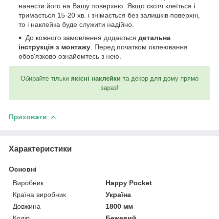
нанести його на Вашу поверхню. Якщо скотч клеїться і
тримається 15-20 хв. і знімається без залишків поверхні,
то і наклейка буде служити надійно.
До кожного замовлення додається
детальна
інструкція з монтажу
. Перед початком оклеювання
обов'язково ознайомтесь з нею.
Обирайте тільки
якісні наклейки
та декор для дому прямо
зараз!
Приховати
Характеристики
Основні
Виробник
Happy Pocket
Країна виробник
Україна
Довжина
1800 мм
Колір
Бежевий