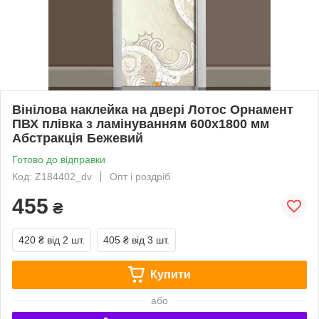
Вінілова наклейка на двері Лотос Орнамент
ПВХ плівка з ламінуванням 600х1800 мм
Абстракція Бежевий
Готово до відправки
Код: Z184402_dv
Опт і роздріб
455
₴
420 ₴
від 2 шт.
405 ₴
від 3 шт.
Купити
або