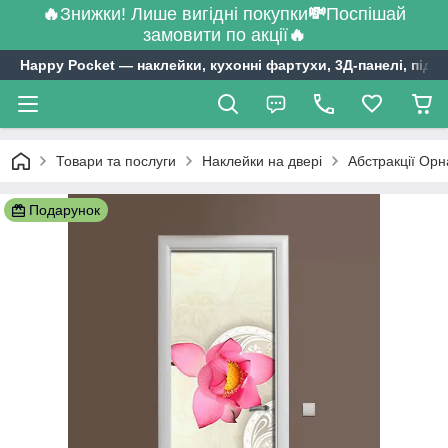
🔥
Знижки! Лише вигідні покупки
💸
Поспішай
замовити по акції
🔥
Happy Pocket ― наклейки, кухонні фартухи, 3Д-панелі, підл
Товари та послуги
Наклейки на двері
Абстракції Орн
Подарунок