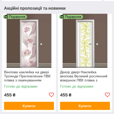
Акційні пропозиції та новинки
Подарунок
Подарунок
Вінілова наклейка на двері
Декор двері Наклейка
Троянди Преломление ПВХ
вінілова Великий рослинний
плівка з ламінуванням
візерунок ПВХ плівка з
600х1800 мм Абстракція
ламінуванням 600х1800 мм
Готово до відправки
Готово до відправки
Рожевий
Абстракція Сірий
455
455
₴
₴
Купити
Купити