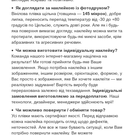
Як доглядати за наклейкою із фотодруком?
Вінілова плівка щільна (товщина —
145 мікрон
), добре
липка, переносить перепад температур від -30 до +80
градусів по Цельсію, служить довгі роки. Але як і будь-
яка поверхня вимагає догляду, наклейку можна мити та
протирати, використовуючи будь-які миючі засоби, крім
абразивних та агресивних речовин.
Чи можна виготовити індивідуальну наклейку?
Команда нашого інтернет-магазину націлена на
результат! Ми готові прийняти будь-яке Ваше
замовлення. Якщо потрібна наклейка з іншим
зображенням, іншим розміром, орієнтацією, формою, у
Вас просто є зображення, яке Ви хочете наклеїти — ми
реалізуємо задумане! Вартість виробу буде
перерахована залежно від техзавдання.
Індивідуальні
замовлення виготовляємо за передоплатою
. Наші
технологи, дизайнери, менеджери здійснюють мрії!
Чи можливо повернути / обміняти товар?
Усі плівки мають сертифікат якості. Перед відправкою
кожна наклейка проходить огляд щодо дефектів,
неточностей. Але все ж таки бувають ситуації, коли Вам
потрібно повернути наклейку. Ви можете