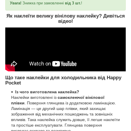
Увага!
Знижка при замовленні
від 3 шт.
!
Як наклеїти велику вінілову наклейку?
Дивіться
відео
!
Що таке наклейки для холодильника від Happy
Pocket
Із чого виготовлена наклейка?
Наклейки виготовлені із
самоклеючої вінілової
плівки
. Поверхня глянцева із додатковою ламінацією.
Ламінація — це другий шар плівки, який захищає
зображення від механічних пошкоджень та зовнішніх
впливів. Така наклейка служить довше, її легше наклеїти
та простіше експлуатувати. Глянцева поверхня
виглядає яскраво та позитивно.