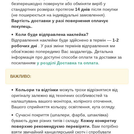
безперешкодно повернути або обміняти виріб у
стандартних розмірах протягом
14 днів
після покупки
(не поширюється на індивідуальні замовлення).
Вартість доставки у разі повернення сплачує
покупець.
Коли буде відправлена наклейка?
Відправлення наклейки буде здійснено в термін —
1-2
робочих дні
. У разі зміни термінів відправлення ми
обов'язково попередимо Вас заздалегідь. Детальна
інформація про доступні способи оплати та доставки за
посиланням
у розділі Доставка та оплата
.
ВАЖЛИВО:
Кольори та відтінки
можуть трохи відрізнятися від
оригіналу залежно від технічних особливостей та
налаштувань вашого монітора, колірного оточення,
Вашого сприйняття кольору, освітлення, кута огляду.
Сучасні покриття (шпалери, фарба, шпаклівка)
бувають дуже різних типів і складу.
Кожну конкретну
поверхню рекомендуємо перевіряти.
Вам потрібно
взяти звичайний канцелярський скотч і спробувати