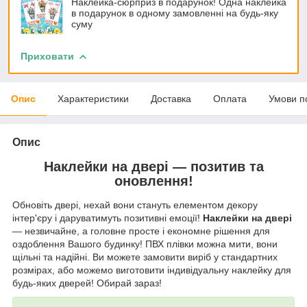
Наклейка-сюрприз в подарунок! Одна наклейка
в подарунок в одному замовленні на будь-яку
суму
Приховати
Опис
Характеристики
Доставка
Оплата
Умови п
Опис
Наклейки на двері — позитив та
оновлення!
Обновіть двері, нехай вони стануть елементом декору
інтер'єру і даруватимуть позитивні емоції!
Наклейки на двері
— незвичайне, а головне просте і економне рішення для
оздоблення Вашого будинку! ПВХ плівки можна мити, вони
щільні та надійні. Ви можете замовити виріб у стандартних
розмірах, або можемо виготовити індивідуальну наклейку для
будь-яких дверей! Обирай зараз!