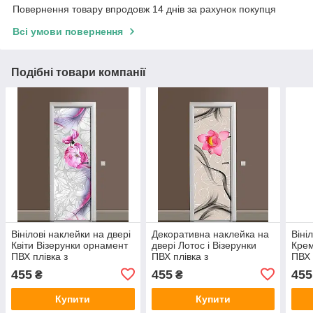
Повернення товару впродовж 14 днів за рахунок покупця
Всі умови повернення
Подібні товари компанії
Вінілові наклейки на двері
Декоративна наклейка на
Віні
Квіти Візерунки орнамент
двері Лотос і Візерунки
Крем
ПВХ плівка з
ПВХ плівка з
ПВХ 
ламінуванням 600х1800
ламінуванням 600х1800
ламі
455
455
455
₴
₴
мм Абстракція Сірий
мм Абстракція Бежевий
мм А
Купити
Купити