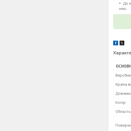
До 
нею.
Характ
ОСНОВН
Виробни
Країна 
Довжин
Колір
Область
Поверхн