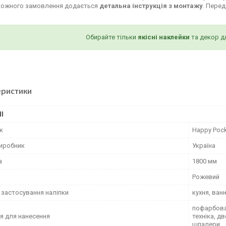
кожного замовлення додається
детальна інструкція з монтажу
. Пере
Обирайте тільки
якісні наклейки
та декор д
еристики
І
к
Happy Poc
виробник
Україна
а
1800 мм
Рожевий
 застосування наліпки
кухня, ван
пофарбован
я для нанесення
техніка, д
шпалери