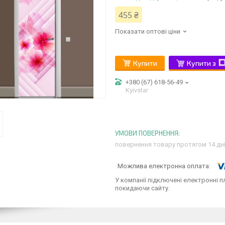
455 ₴
Показати оптові ціни
Купити
Купити з
+380 (67) 618-56-49
Kyivstar
повернення товару протягом 14 дн
У компанії підключені електронні п
покидаючи сайту.