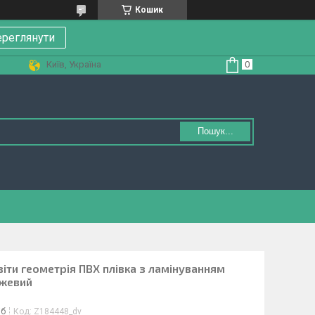
Кошик
реглянути
Київ, Україна
Пошук...
Квіти геометрія ПВХ плівка з ламінуванням
ожевий
іб
Код:
Z184448_dv