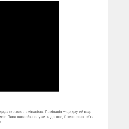
 додатковою ламінацією. Ламінація — це другий шар
вів. Така наклейка служить довше, її легше наклеїти
о.