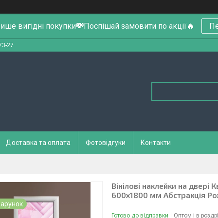
ише вигідні покупки
💸
Поспішай замовити по акції
🔥
Пе
73-27
Доставка та оплата
Фотовідгуки
Контакти
Вінілові наклейки на двері 
600х1800 мм Абстракція Р
арунок
Готово до відправки
Оптом і в роздр