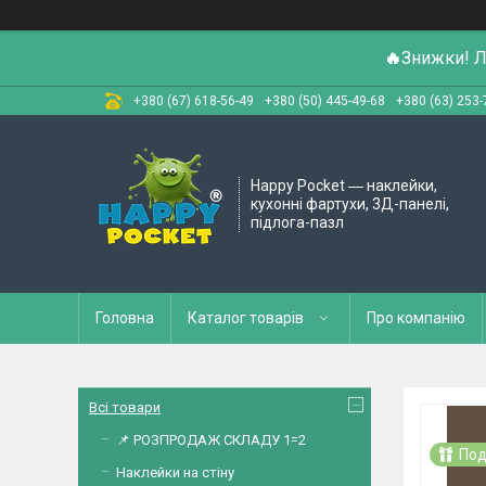
🔥
Знижки! Л
+380 (67) 618-56-49
+380 (50) 445-49-68
+380 (63) 253-
Happy Pocket ― наклейки,
кухонні фартухи, 3Д-панелі,
підлога-пазл
Головна
Каталог товарів
Про компанію
Всі товари
📌 РОЗПРОДАЖ СКЛАДУ 1=2
Под
Наклейки на стіну