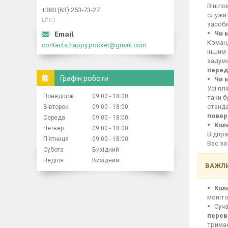
Вініло
+380 (63) 253-73-27
служит
Life:)
засоби
Чи 
Команд
contacts.happy.pocket@gmail.com
іншим 
задума
перед
Графік роботи
Чи 
Усі пл
Понеділок
09:00
18:00
таки б
станд
Вівторок
09:00
18:00
повер
Середа
09:00
18:00
Кол
Четвер
09:00
18:00
Відпра
Пʼятниця
09:00
18:00
Вас за
Субота
Вихідний
Неділя
Вихідний
ВАЖЛИ
Кол
моніто
Суча
перев
тримає