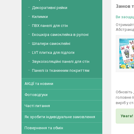
Замов 
Декоративні рейки
Килимки
Ви заощад
Отримайте
ПВХ панелі для стін
Абстракц
Екошкіра самоклейка в рулоні
Шпалери самоклейні
LVT плитка для підлоги
Звукоізоляційні панелі для стін
Панелі із тканинним покриттям
АКЦІЇ та новини
Обновіть 
Фотовідгуки
головне п
виріб у с
Часті питання
Увага!
Як зробити індивідуальне замовлення
Повернення та обмін