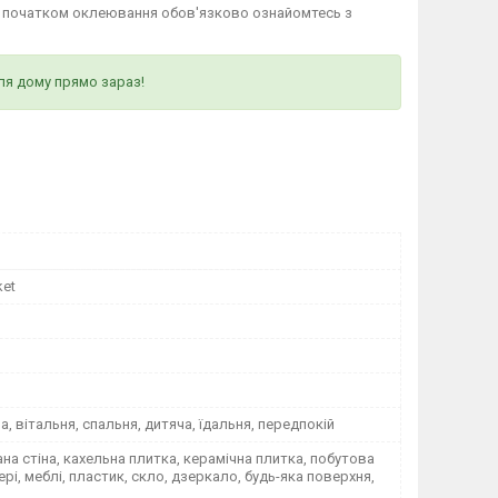
д початком оклеювання обов'язково ознайомтесь з
ля дому прямо зараз!
ket
на, вітальня, спальня, дитяча, їдальня, передпокій
а стіна, кахельна плитка, керамічна плитка, побутова
вері, меблі, пластик, скло, дзеркало, будь-яка поверхня,