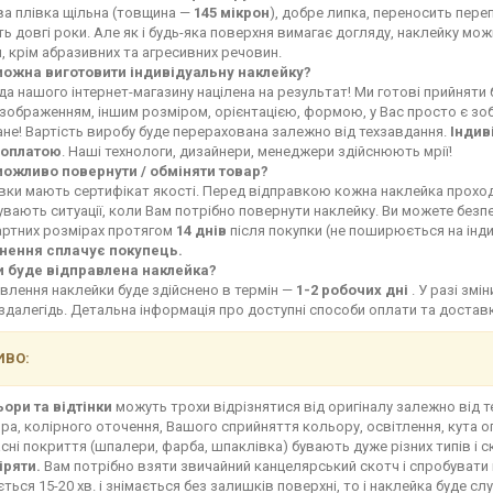
ва плівка щільна (товщина —
145 мікрон
), добре липка, переносить переп
ь довгі роки. Але як і будь-яка поверхня вимагає догляду, наклейку мо
, крім абразивних та агресивних речовин.
можна виготовити індивідуальну наклейку?
а нашого інтернет-магазину націлена на результат! Ми готові прийняти
зображенням, іншим розміром, орієнтацією, формою, у Вас просто є зоб
не! Вартість виробу буде перерахована залежно від техзавдання.
Індив
оплатою
. Наші технологи, дизайнери, менеджери здійснюють мрії!
можливо повернути / обміняти товар?
івки мають сертифікат якості. Перед відправкою кожна наклейка прохо
увають ситуації, коли Вам потрібно повернути наклейку. Ви можете без
артних розмірах протягом
14 днів
після покупки (не поширюється на інд
нення сплачує покупець.
и буде відправлена наклейка?
влення наклейки буде здійснено в термін —
1-2 робочих дні
. У разі зм
здалегідь. Детальна інформація про доступні способи оплати та доста
ВО:
ьори та відтінки
можуть трохи відрізнятися від оригіналу залежно від 
ра, колірного оточення, Вашого сприйняття кольору, освітлення, кута о
сні покриття (шпалери, фарба, шпаклівка) бувають дуже різних типів і с
іряти.
Вам потрібно взяти звичайний канцелярський скотч і спробувати 
ться 15-20 хв. і знімається без залишків поверхні, то і наклейка буде сл