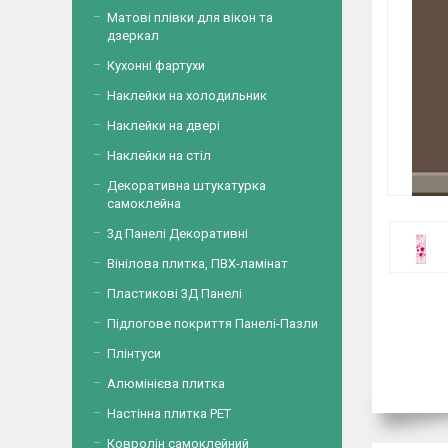
Матові плівки для вікон та
дзеркал
Кухонні фартухи
Наклейки на холодильник
Наклейки на двері
Наклейки на стіл
Декоративна штукатурка
самоклейна
3д Панелі Декоративні
Вінілова плитка, ПВХ-ламінат
Пластикові 3Д Панелі
Підлогове покриття Панелі-Пазли
Плінтуси
Алюмінієва плитка
Настінна плитка PET
Ковролін самоклейний