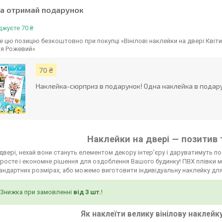
та отримай подарунок
жуєте 70 ₴
 цю позицію безкоштовно при покупці «Вінілові наклейки на двері Квіти
ія Рожевий»
70 ₴
Наклейка-сюрприз в подарунок! Одна наклейка в подару
Наклейки на двері — позитив 
двері, нехай вони стануть елементом декору інтер'єру і даруватимуть по
росте і економне рішення для оздоблення Вашого будинку! ПВХ плівки мо
тандартних розмірах, або можемо виготовити індивідуальну наклейку для
Знижка при замовленні
від 3 шт.
!
Як наклеїти велику вінілову наклейк