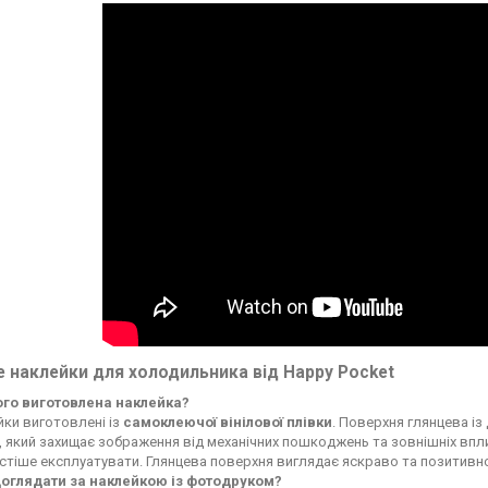
 наклейки для холодильника від Happy Pocket
чого виготовлена наклейка?
ки виготовлені із
самоклеючої вінілової плівки
. Поверхня глянцева із
, який захищає зображення від механічних пошкоджень та зовнішніх впли
стіше експлуатувати. Глянцева поверхня виглядає яскраво та позитивн
доглядати за наклейкою із фотодруком?