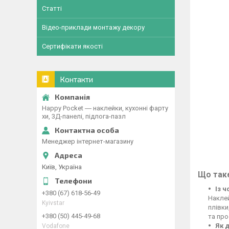
Статті
Відео-приклади монтажу декору
Сертифікати якості
Контакти
Happy Pocket ― наклейки, кухонні фарту
хи, 3Д-панелі, підлога-пазл
Менеджер інтернет-магазину
Київ, Україна
Що таке
Із 
+380 (67) 618-56-49
Наклей
Kyivstar
плівки
+380 (50) 445-49-68
та про
Як 
Vodafone