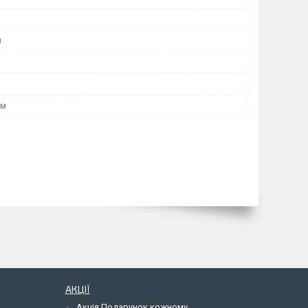
я
мм
АКЦІЇ
Акція Подарунок кожному