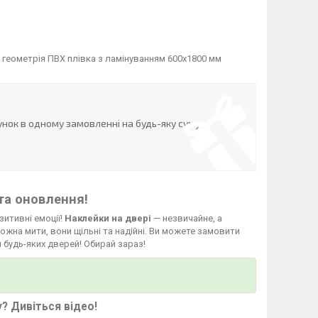
 геометрія ПВХ плівка з ламінуванням 600х1800 мм
нок в одному замовленні на будь-яку суму
та оновлення!
зитивні емоції!
Наклейки на двері
— незвичайне, а
жна мити, вони щільні та надійні. Ви можете замовити
 будь-яких дверей! Обирай зараз!
у?
Дивіться відео
!