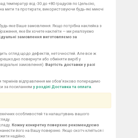
ад температур від -30 до +80 градусів по Цельсію,
жна мити та протирати, використовуючи будь-які миючі
 будь-яке Ваше замовлення. Якщо потрібна наклейка з
раження, яке Ви хочете наклеїти — ми реалізуємо
ідуальні замовлення виготовляємо за
дить огляд щодо дефектів, неточностей. Але все ж
перешкодно повернути або обміняти виріб у
ивідуальні замовлення).
Вартість доставки у разі
іни термінів відправлення ми обов'язково попередимо
вки за посиланням
у розділі Доставка та оплата
.
технічних особливостей та налаштувань вашого
гляду.
кладу.
Кожну конкретну поверхню рекомендуємо
нанести його на Вашу поверхню. Якщо скотч клеїться і
ужити надійно.