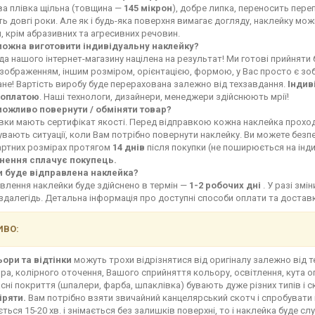
ва плівка щільна (товщина —
145 мікрон
), добре липка, переносить переп
ь довгі роки. Але як і будь-яка поверхня вимагає догляду, наклейку мо
, крім абразивних та агресивних речовин.
можна виготовити індивідуальну наклейку?
а нашого інтернет-магазину націлена на результат! Ми готові прийняти
зображенням, іншим розміром, орієнтацією, формою, у Вас просто є зоб
не! Вартість виробу буде перерахована залежно від техзавдання.
Індив
оплатою
. Наші технологи, дизайнери, менеджери здійснюють мрії!
можливо повернути / обміняти товар?
івки мають сертифікат якості. Перед відправкою кожна наклейка прохо
увають ситуації, коли Вам потрібно повернути наклейку. Ви можете без
артних розмірах протягом
14 днів
після покупки (не поширюється на інд
нення сплачує покупець.
и буде відправлена наклейка?
влення наклейки буде здійснено в термін —
1-2 робочих дні
. У разі зм
здалегідь. Детальна інформація про доступні способи оплати та доста
ВО:
ьори та відтінки
можуть трохи відрізнятися від оригіналу залежно від 
ра, колірного оточення, Вашого сприйняття кольору, освітлення, кута о
сні покриття (шпалери, фарба, шпаклівка) бувають дуже різних типів і с
іряти.
Вам потрібно взяти звичайний канцелярський скотч і спробувати 
ться 15-20 хв. і знімається без залишків поверхні, то і наклейка буде сл