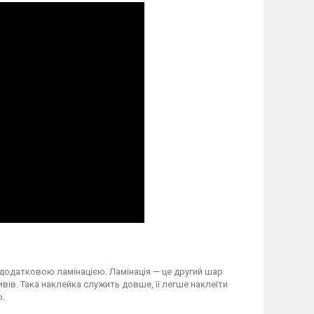
 додатковою ламінацією. Ламінація — це другий шар
вів. Така наклейка служить довше, її легше наклеїти
о.