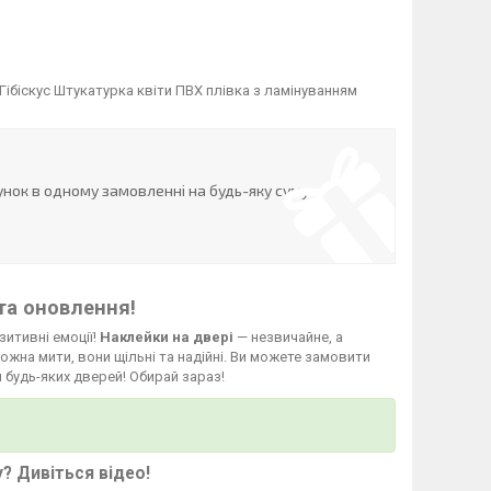
ібіскус Штукатурка квіти ПВХ плівка з ламінуванням
нок в одному замовленні на будь-яку суму
та оновлення!
зитивні емоції!
Наклейки на двері
— незвичайне, а
жна мити, вони щільні та надійні. Ви можете замовити
 будь-яких дверей! Обирай зараз!
у?
Дивіться відео
!