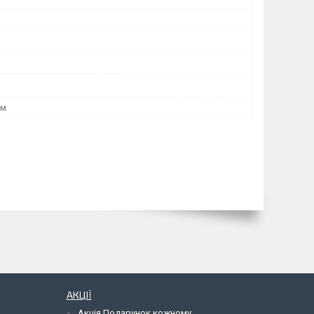
мм
АКЦІЇ
Акція Подарунок кожному