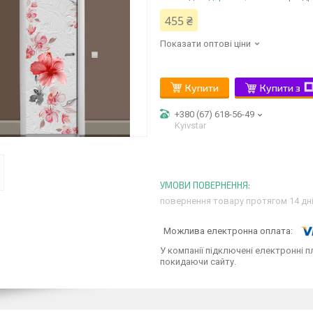
455 ₴
Показати оптові ціни
Купити
Купити з
+380 (67) 618-56-49
Kyivstar
повернення товару протягом 14 дн
У компанії підключені електронні п
покидаючи сайту.