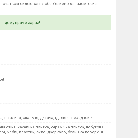
д початком оклеювання обов'язково ознайомтесь з
ля дому прямо зараз!
ket
на, вітальня, спальня, дитяча, їдальня, передпокій
а стіна, кахельна плитка, керамічна плитка, побутова
вері, меблі, пластик, скло, дзеркало, будь-яка поверхня,