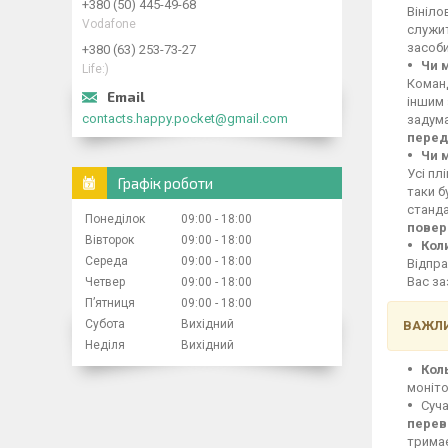
+380 (50) 445-49-68
Вініло
Vodafone
служит
засоби
+380 (63) 253-73-27
Чи 
Life:)
Команд
іншим 
contacts.happy.pocket@gmail.com
задума
перед
Чи 
Усі пл
Графік роботи
таки б
станд
Понеділок
09:00
18:00
повер
Вівторок
09:00
18:00
Кол
Середа
09:00
18:00
Відпра
Вас за
Четвер
09:00
18:00
Пʼятниця
09:00
18:00
Субота
Вихідний
ВАЖЛИ
Неділя
Вихідний
Кол
моніто
Суча
перев
тримає