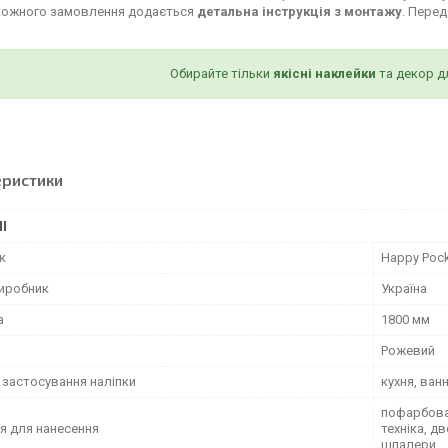
кожного замовлення додається
детальна інструкція з монтажу
. Пере
Обирайте тільки
якісні наклейки
та декор д
еристики
І
к
Happy Poc
виробник
Україна
а
1800 мм
Рожевий
 застосування наліпки
кухня, ван
пофарбован
я для нанесення
техніка, д
шпалери