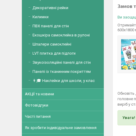
Замов 
Декоративні рейки
Килимки
Ви заощад
Отримайте
ПВХ панелі для стін
600х1800
Екошкіра самоклейка в рулоні
Шпалери самоклейні
LVT плитка для підлоги
Звукоізоляційні панелі для стін
Панелі із тканинним покриттям
👨🎓 Наклейки для школи, у клас
Обновіть 
АКЦІЇ та новини
головне п
виріб у с
Фотовідгуки
Часті питання
Увага!
Як зробити індивідуальне замовлення