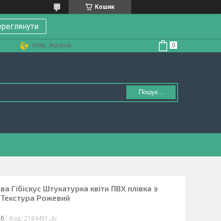
Кошик
реглянути
Київ, Україна
Пошук...
ва Гібіскус Штукатурка квіти ПВХ плівка з
 Текстура Рожевий
іб
Код:
Z184451_dv