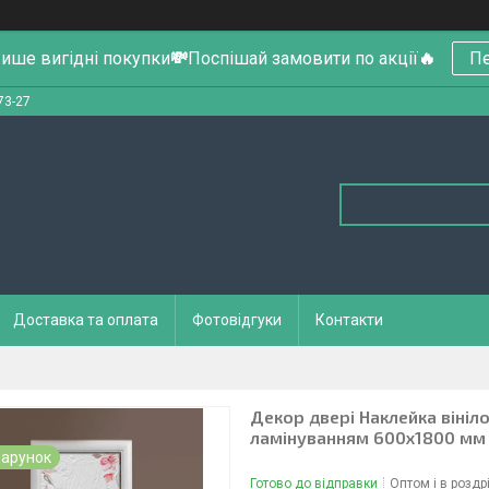
ише вигідні покупки
💸
Поспішай замовити по акції
🔥
Пе
73-27
Доставка та оплата
Фотовідгуки
Контакти
Декор двері Наклейка вініло
ламінуванням 600х1800 мм
арунок
Готово до відправки
Оптом і в роздр