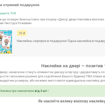
та отримай подарунок
жуєте 70 ₴
 цю позицію безкоштовно при покупці «Декор двері Наклейка вінілова Г
 мм Текстура Рожевий»
70 ₴
Наклейка-сюрприз в подарунок! Одна наклейка в подару
Наклейки на двері — позитив 
двері, нехай вони стануть елементом декору інтер'єру і даруватимуть по
росте і економне рішення для оздоблення Вашого будинку! ПВХ плівки мо
тандартних розмірах, або можемо виготовити індивідуальну наклейку для
Знижка при замовленні
від 3 шт.
!
Як наклеїти велику вінілову наклейк