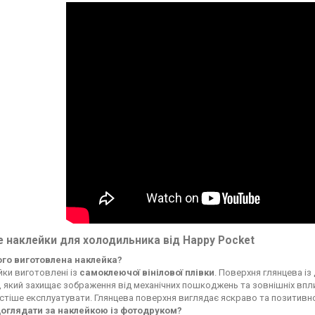
 наклейки для холодильника від Happy Pocket
чого виготовлена наклейка?
ки виготовлені із
самоклеючої вінілової плівки
. Поверхня глянцева із
, який захищає зображення від механічних пошкоджень та зовнішніх впли
стіше експлуатувати. Глянцева поверхня виглядає яскраво та позитивн
доглядати за наклейкою із фотодруком?