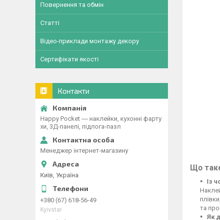
Повернення та обмін
Статті
Відео-приклади монтажу декору
Сертифікати якості
Контакти
Happy Pocket ― наклейки, кухонні фарту
хи, 3Д-панелі, підлога-пазл
Менеджер інтернет-магазину
Що таке
Київ, Україна
Із 
Наклей
плівки
+380 (67) 618-56-49
та про
Kyivstar
Як 