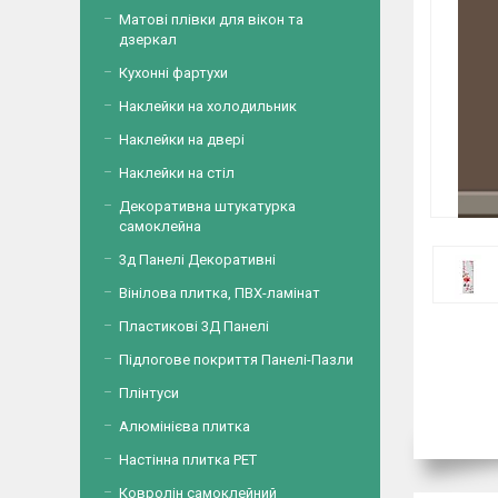
Матові плівки для вікон та
дзеркал
Кухонні фартухи
Наклейки на холодильник
Наклейки на двері
Наклейки на стіл
Декоративна штукатурка
самоклейна
3д Панелі Декоративні
Вінілова плитка, ПВХ-ламінат
Пластикові 3Д Панелі
Підлогове покриття Панелі-Пазли
Плінтуси
Алюмінієва плитка
Настінна плитка PET
Ковролін самоклейний