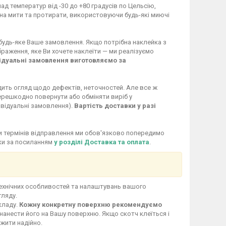
ад температур від -30 до +80 градусів по Цельсію,
жна мити та протирати, використовуючи будь-які миючі
 будь-яке Ваше замовлення. Якщо потрібна наклейка з
раження, яке Ви хочете наклеїти — ми реалізуємо
ідуальні замовлення виготовляємо за
дить огляд щодо дефектів, неточностей. Але все ж
перешкодно повернути або обміняти виріб у
ивідуальні замовлення).
Вартість доставки у разі
іни термінів відправлення ми обов'язково попередимо
вки за посиланням
у розділі Доставка та оплата
.
технічних особливостей та налаштувань вашого
гляду.
кладу.
Кожну конкретну поверхню рекомендуємо
нанести його на Вашу поверхню. Якщо скотч клеїться і
ужити надійно.