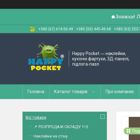
🔥
Знижки! Л
+380 (67) 618-56-49
+380 (50) 445-49-68
+380 (63) 253-
Happy Pocket ― наклейки,
кухонні фартухи, 3Д-панелі,
підлога-пазл
Головна
Каталог товарів
Про компанію
Всі товари
📌 РОЗПРОДАЖ СКЛАДУ 1=2
Под
Наклейки на стіну