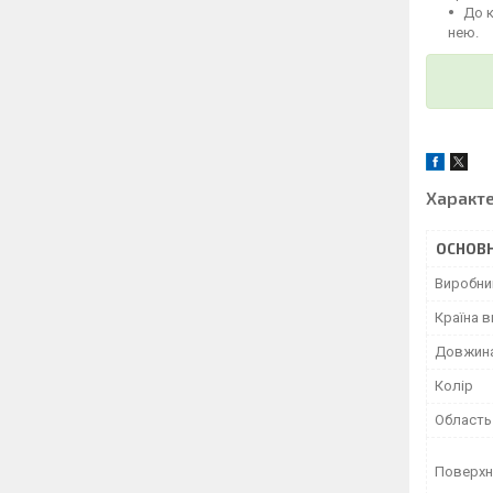
До 
нею.
Характ
ОСНОВН
Виробни
Країна 
Довжин
Колір
Область
Поверхн