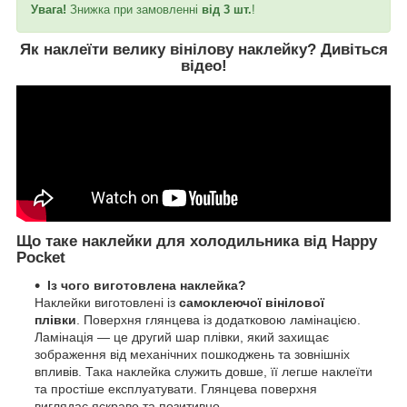
Увага!
Знижка при замовленні
від 3 шт.
!
Як наклеїти велику вінілову наклейку?
Дивіться
відео
!
Що таке наклейки для холодильника від Happy
Pocket
Із чого виготовлена наклейка?
Наклейки виготовлені із
самоклеючої вінілової
плівки
. Поверхня глянцева із додатковою ламінацією.
Ламінація — це другий шар плівки, який захищає
зображення від механічних пошкоджень та зовнішніх
впливів. Така наклейка служить довше, її легше наклеїти
та простіше експлуатувати. Глянцева поверхня
виглядає яскраво та позитивно.