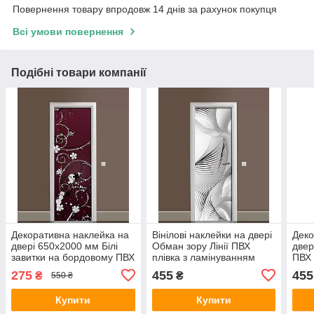
Повернення товару впродовж 14 днів за рахунок покупця
Всі умови повернення
Подібні товари компанії
Декоративна наклейка на
Вінілові наклейки на двері
Деко
двері 650х2000 мм Білі
Обман зору Лінії ПВХ
двер
завитки на бордовому ПВХ
плівка з ламінуванням
ПВХ 
плівка з ламінуванням
600х1800 мм Абстракція
ламі
275
455
455
₴
₴
550 ₴
Абстракція
Сірий
мм А
Купити
Купити