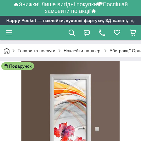
🔥
Знижки! Лише вигідні покупки
💸
Поспішай
замовити по акції
🔥
Happy Pocket ― наклейки, кухонні фартухи, 3Д-панелі, підл
Товари та послуги
Наклейки на двері
Абстракції Орн
Подарунок