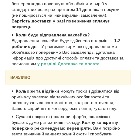
безперешкодно повернути або обміняти виріб у
стандартних розмірах протягом
14 днів
після покупки
(не поширюється на індивідуальні замовлення).
Вартість доставки у разі повернення сплачує
покупець.
Коли буде відправлена наклейка?
Відправлення наклейки буде здійснено в термін —
1-2
робочих дні
. У разі зміни термінів відправлення ми
обов'язково попередимо Вас заздалегідь. Детальна
інформація про доступні способи оплати та доставки за
посиланням
у розділі Доставка та оплата
.
ВАЖЛИВО:
Кольори та відтінки
можуть трохи відрізнятися від
оригіналу залежно від технічних особливостей та
налаштувань вашого монітора, колірного оточення,
Вашого сприйняття кольору, освітлення, кута огляду.
Сучасні покриття (шпалери, фарба, шпаклівка)
бувають дуже різних типів і складу.
Кожну конкретну
поверхню рекомендуємо перевіряти.
Вам потрібно
взяти звичайний канцелярський скотч і спробувати