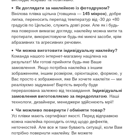
Як доглядати за наклейкою із фотодруком?
Вінілова плівка щільна (товщина —
145 мікрон
), добре
липка, переносить перепад температур від -30 до +80
градусів по Цельсію, служить довгі роки. Але як і будь-
яка поверхня вимагає догляду, наклейку можна мити та
протирати, використовуючи будь-які миючі засоби, крім
абразивних та агресивних речовин.
Чи можна виготовити індивідуальну наклейку?
Команда нашого інтернет-магазину націлена на
результат! Ми готові прийняти будь-яке Ваше
замовлення. Якщо потрібна наклейка з іншим
зображенням, іншим розміром, орієнтацією, формою, у
Вас просто є зображення, яке Ви хочете наклеїти — ми
реалізуємо задумане! Вартість виробу буде
перерахована залежно від техзавдання.
Індивідуальні
замовлення виготовляємо за передоплатою
. Наші
технологи, дизайнери, менеджери здійснюють мрії!
Чи можливо повернути / обміняти товар?
Усі плівки мають сертифікат якості. Перед відправкою
кожна наклейка проходить огляд щодо дефектів,
неточностей. Але все ж таки бувають ситуації, коли Вам
потрібно повернути наклейку. Ви можете