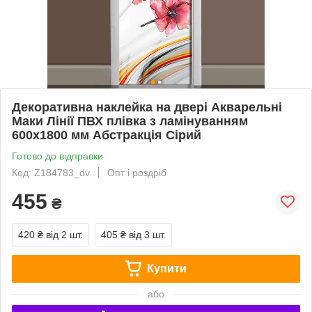
Декоративна наклейка на двері Акварельні
Маки Лінії ПВХ плівка з ламінуванням
600х1800 мм Абстракція Сірий
Готово до відправки
Код: Z184783_dv
Опт і роздріб
455
₴
420 ₴
від 2 шт.
405 ₴
від 3 шт.
Купити
або