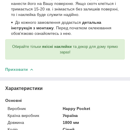
нанести його на Вашу поверхню. Якщо скотч клеїться і
тримається 15-20 хв. і знімається без залишків поверхні,
то і наклейка буде служити надійно.
До кожного замовлення додається
детальна
інструкція з монтажу
. Перед початком оклеювання
обов'язково ознайомтесь з нею.
Обирайте тільки
якісні наклейки
та декор для дому прямо
зараз!
Приховати
Характеристики
Основні
Виробник
Happy Pocket
Країна виробник
Україна
Довжина
1800 мм
Колір
Сірий