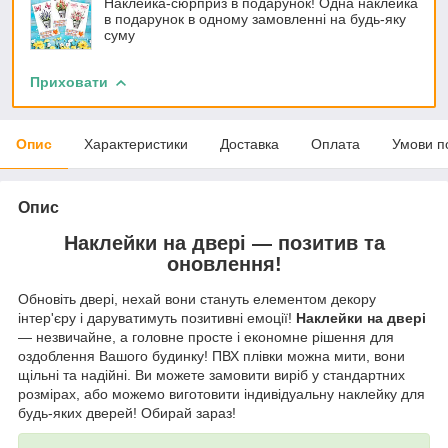
Наклейка-сюрприз в подарунок! Одна наклейка
в подарунок в одному замовленні на будь-яку
суму
Приховати
Опис
Характеристики
Доставка
Оплата
Умови п
Опис
Наклейки на двері — позитив та
оновлення!
Обновіть двері, нехай вони стануть елементом декору
інтер'єру і даруватимуть позитивні емоції!
Наклейки на двері
— незвичайне, а головне просте і економне рішення для
оздоблення Вашого будинку! ПВХ плівки можна мити, вони
щільні та надійні. Ви можете замовити виріб у стандартних
розмірах, або можемо виготовити індивідуальну наклейку для
будь-яких дверей! Обирай зараз!