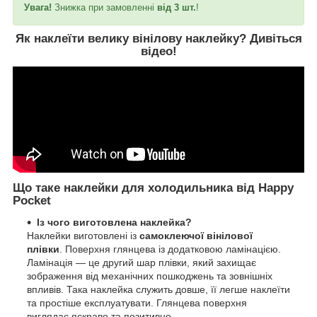
Увага!
Знижка при замовленні
від 3 шт.
!
Як наклеїти велику вінілову наклейку?
Дивіться
відео
!
Що таке наклейки для холодильника від Happy
Pocket
Із чого виготовлена наклейка?
Наклейки виготовлені із
самоклеючої вінілової
плівки
. Поверхня глянцева із додатковою ламінацією.
Ламінація — це другий шар плівки, який захищає
зображення від механічних пошкоджень та зовнішніх
впливів. Така наклейка служить довше, її легше наклеїти
та простіше експлуатувати. Глянцева поверхня
виглядає яскраво та позитивно.