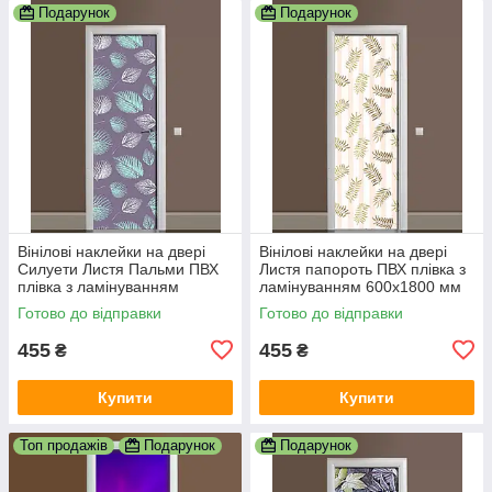
Подарунок
Подарунок
Вінілові наклейки на двері
Вінілові наклейки на двері
Силуети Листя Пальми ПВХ
Листя папороть ПВХ плівка з
плівка з ламінуванням
ламінуванням 600х1800 мм
600х1800 мм Рослини
рослини Бежевий
Готово до відправки
Готово до відправки
Фіолетовий
455
455
₴
₴
Купити
Купити
Топ продажів
Подарунок
Подарунок