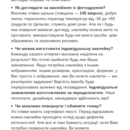
Як доглядати за наклейкою із фотодруком?
Вінілова плівка щільна (товщина —
145 мікрон
), добре
липка, переносить перепад температур від -30 до +80
градусів по Цельсію, служить довгі роки. Але як і будь-
яка поверхня вимагає догляду, наклейку можна мити та
протирати, використовуючи будь-які миючі засоби, крім
абразивних та агресивних речовин.
Чи можна виготовити індивідуальну наклейку?
Команда нашого інтернет-магазину націлена на
результат! Ми готові прийняти будь-яке Ваше
замовлення. Якщо потрібна наклейка з іншим
зображенням, іншим розміром, орієнтацією, формою, у
Вас просто є зображення, яке Ви хочете наклеїти — ми
реалізуємо задумане! Вартість виробу буде
перерахована залежно від техзавдання.
Індивідуальні
замовлення виготовляємо за передоплатою
. Наші
технологи, дизайнери, менеджери здійснюють мрії!
Чи можливо повернути / обміняти товар?
Усі плівки мають сертифікат якості. Перед відправкою
кожна наклейка проходить огляд щодо дефектів,
неточностей. Але все ж таки бувають ситуації, коли Вам
потрібно повернути наклейку. Ви можете