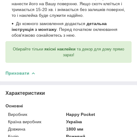
нанести його на Вашу поверхню. Якщо скотч клеїться і
тримається 15-20 хв. і знімається без залишків поверхні,
то і наклейка буде служити надійно.
До кожного замовлення додається
детальна
інструкція з монтажу
. Перед початком оклеювання
обов'язково ознайомтесь з нею.
Обирайте тільки
якісні наклейки
та декор для дому прямо
зараз!
Приховати
Характеристики
Основні
Виробник
Happy Pocket
Країна виробник
Україна
Довжина
1800 мм
Колір
Рожевий