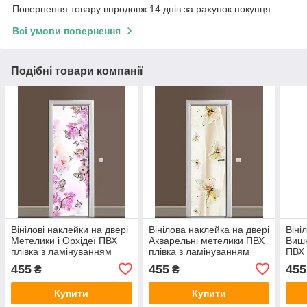
Повернення товару впродовж 14 днів за рахунок покупця
Всі умови повернення
Подібні товари компанії
Вінілові наклейки на двері
Вінілова наклейка на двері
Віні
Метелики і Орхідеї ПВХ
Акварельні метелики ПВХ
Вишн
плівка з ламінуванням
плівка з ламінуванням
ПВХ 
600х1800 мм Квіти
600х1800 мм тварини
ламі
455
455
455
₴
₴
Рожевий
Бежевий
мм К
Купити
Купити