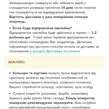
безперешкодно повернути або обміняти виріб у
стандартних розмірах протягом
14 днів
після покупки
(не поширюється на індивідуальні замовлення).
Вартість доставки у разі повернення сплачує
покупець.
Коли буде відправлена наклейка?
Відправлення наклейки буде здійснено в термін —
1-2
робочих дні
. У разі зміни термінів відправлення ми
обов'язково попередимо Вас заздалегідь. Детальна
інформація про доступні способи оплати та доставки за
посиланням
у розділі Доставка та оплата
.
ВАЖЛИВО:
Кольори та відтінки
можуть трохи відрізнятися від
оригіналу залежно від технічних особливостей та
налаштувань вашого монітора, колірного оточення,
Вашого сприйняття кольору, освітлення, кута огляду.
Сучасні покриття (шпалери, фарба, шпаклівка)
бувають дуже різних типів і складу.
Кожну конкретну
поверхню рекомендуємо перевіряти.
Вам потрібно
взяти звичайний канцелярський скотч і спробувати