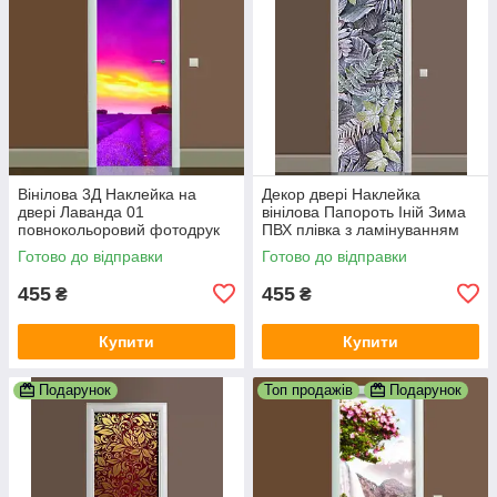
Вінілова 3Д Наклейка на
Декор двері Наклейка
двері Лаванда 01
вінілова Папороть Іній Зима
повнокольоровий фотодрук
ПВХ плівка з ламінуванням
плівка для дверей декор
600х1800 мм Рослини
Готово до відправки
Готово до відправки
600х1800 мм
Зелений
455
455
₴
₴
Купити
Купити
Подарунок
Топ продажів
Подарунок