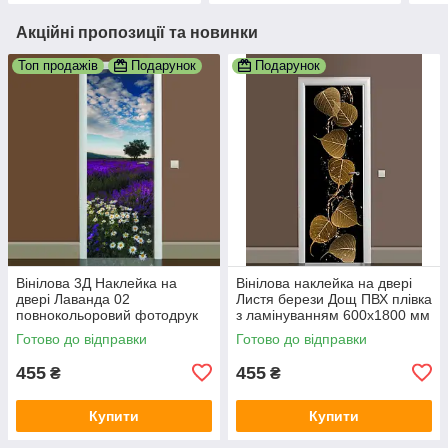
Акційні пропозиції та новинки
Топ продажів
Подарунок
Подарунок
Вінілова 3Д Наклейка на
Вінілова наклейка на двері
двері Лаванда 02
Листя берези Дощ ПВХ плівка
повнокольоровий фотодрук
з ламінуванням 600х1800 мм
плівка для дверей декор
рослини Чорний
Готово до відправки
Готово до відправки
600х1800 мм
455
455
₴
₴
Купити
Купити