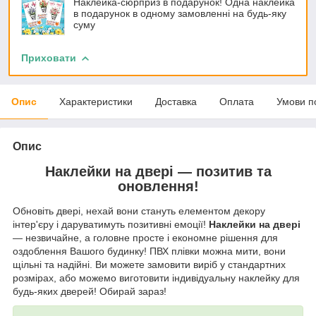
Наклейка-сюрприз в подарунок! Одна наклейка
в подарунок в одному замовленні на будь-яку
суму
Приховати
Опис
Характеристики
Доставка
Оплата
Умови п
Опис
Наклейки на двері — позитив та
оновлення!
Обновіть двері, нехай вони стануть елементом декору
інтер'єру і даруватимуть позитивні емоції!
Наклейки на двері
— незвичайне, а головне просте і економне рішення для
оздоблення Вашого будинку! ПВХ плівки можна мити, вони
щільні та надійні. Ви можете замовити виріб у стандартних
розмірах, або можемо виготовити індивідуальну наклейку для
будь-яких дверей! Обирай зараз!