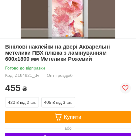
Вінілові наклейки на двері Акварельні
метелики ПВХ плівка з ламінуванням
600х1800 мм Метелики Рожевий
Готово до відправки
Код: Z184821_dv
Опт і роздріб
455
₴
420 ₴
від 2 шт.
405 ₴
від 3 шт.
Купити
або