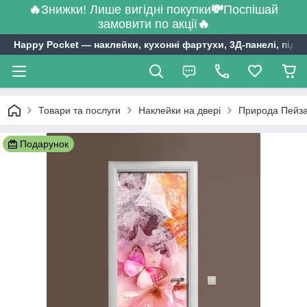
🔥
Знижки! Лише вигідні покупки
💸
Поспішай
замовити по акції
🔥
Happy Pocket ― наклейки, кухонні фартухи, 3Д-панелі, підл
Товари та послуги
Наклейки на двері
Природа Пейзаж
Подарунок