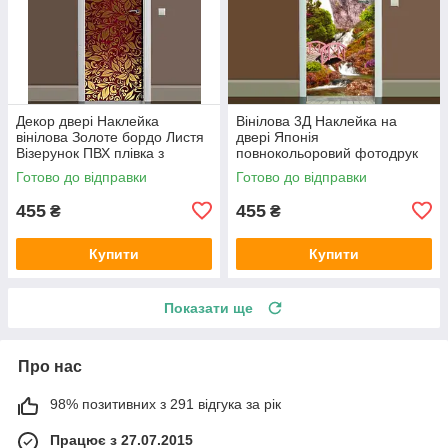
Декор двері Наклейка
Вінілова 3Д Наклейка на
вінілова Золоте бордо Листя
двері Японія
Візерунок ПВХ плівка з
повнокольоровий фотодрук
ламінуванням 600х1800 мм
плівка для дверей декор
Готово до відправки
Готово до відправки
Рослини
меблів 600х1800 мм
455
455
₴
₴
Купити
Купити
Показати ще
Про нас
98% позитивних з 291 відгука за рік
Працює з 27.07.2015