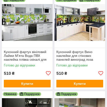
Кухонний фартух вініловий
Кухонний фартух Вино
Лайми М'ята Вода ПВХ
наклейки для стінових
наклейка плівка скіналі для
панелей виноград лоза
кухні цитруси зелений
пляшки плівка для кухні
Готово до відправки
Готово до відправки
600х2000 мм
600х2000 мм
510
510
₴
₴
Купити
Купити
Новинка
Подарунок
Подарунок