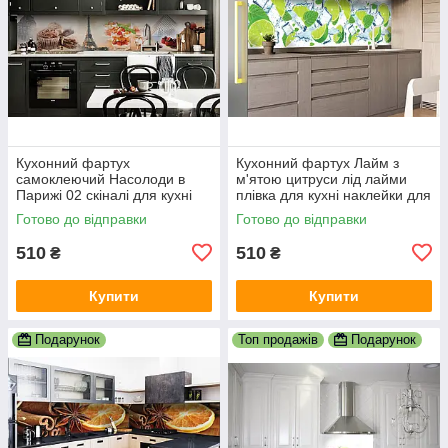
Кухонний фартух
Кухонний фартух Лайм з
самоклеючий Насолоди в
м'ятою цитруси лід лайми
Парижі 02 скіналі для кухні
плівка для кухні наклейки для
наклейка ПВХ 600х2000 мм
кухні декор 600х2000 мм
Готово до відправки
Готово до відправки
510
510
₴
₴
Купити
Купити
Подарунок
Топ продажів
Подарунок