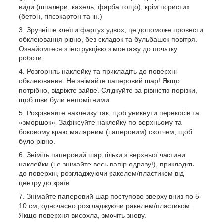
види (шпалери, кахель, фарба тощо), крім пористих
(бетон, гіпсокартон та ін.)
Зручніше клеїти фартух удвох, це допоможе провести
обклеювання рівно, без складок та бульбашок повітря.
Ознайомтеся з інструкцією з монтажу до початку
роботи.
Розгорніть наклейку та прикладіть до поверхні
обклеювання. Не знімайте паперовий шар! Якщо
потрібно, відріжте зайве. Слідкуйте за рівністю порізки,
щоб шви були непомітними.
Розрівняйте наклейку так, щоб уникнути перекосів та
«зморшок». Зафіксуйте наклейку по верхньому та
боковому краю малярним (паперовим) скотчем, щоб
було рівно.
Зніміть паперовий шар тільки з верхньої частини
наклейки (не знімайте весь папір одразу!), прикладіть
до поверхні, розгладжуючи ракелем/пластиком від
центру до країв.
Знімайте паперовий шар поступово зверху вниз по 5-
10 см, одночасно розгладжуючи ракелем/пластиком.
Якщо поверхня висохла, змочіть знову.