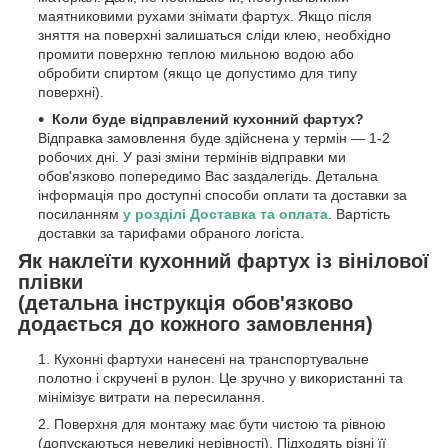
маятниковими рухами знімати фартух. Якщо після
зняття на поверхні залишаться сліди клею, необхідно
промити поверхню теплою мильною водою або
обробити спиртом (якщо це допустимо для типу
поверхні).
Коли буде відправлений кухонний фартух?
Відправка замовлення буде здійснена у термін — 1-2
робочих дні. У разі зміни термінів відправки ми
обов'язково попередимо Вас заздалегідь. Детальна
інформація про доступні способи оплати та доставки за
посиланням
у розділі Доставка та оплата
. Вартість
доставки за тарифами обраного логіста.
Як наклеїти кухонний фартух із вінілової
плівки
(детальна інструкція обов'язково
додається до кожного замовлення)
Кухонні фартухи нанесені на транспортувальне
полотно і скручені в рулон. Це зручно у використанні та
мінімізує витрати на пересилання.
Поверхня для монтажу має бути чистою та рівною
(допускаються невеликі нерівності). Підходять різні її