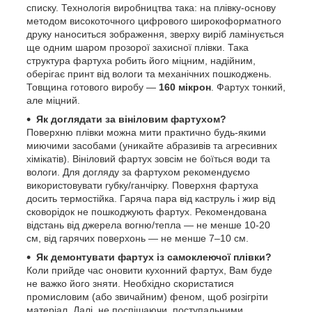
списку. Технологія виробництва така: на плівку-основу
методом високоточного цифрового широкоформатного
друку наноситься зображення, зверху виріб ламінується
ще одним шаром прозорої захисної плівки. Така
структура фартуха робить його міцним, надійним,
оберігає принт від вологи та механічних пошкоджень.
Товщина готового виробу —
160 мікрон
. Фартух тонкий,
але міцний.
Як доглядати за вініловим фартухом?
Поверхню плівки можна мити практично будь-якими
миючими засобами (уникайте абразивів та агресивних
хімікатів). Вініловий фартух зовсім не боїться води та
вологи. Для догляду за фартухом рекомендуємо
використовувати губку/ганчірку. Поверхня фартуха
досить термостійка. Гаряча пара від каструль і жир від
сковорідок не пошкоджують фартух. Рекомендована
відстань від джерела вогню/тепла — не менше 10-20
см, від гарячих поверхонь — не менше 7–10 см.
Як демонтувати фартух із самоклеючої плівки?
Коли прийде час оновити кухонний фартух, Вам буде
не важко його зняти. Необхідно скористатися
промисловим (або звичайним) феном, щоб розігріти
матеріал. Далі, не поспішаючи, поступальними