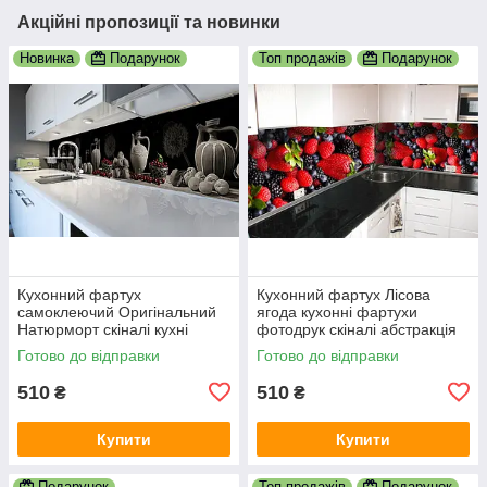
Акційні пропозиції та новинки
Новинка
Подарунок
Топ продажів
Подарунок
Кухонний фартух
Кухонний фартух Лісова
самоклеючий Оригінальний
ягода кухонні фартухи
Натюрморт скіналі кухні
фотодрук скіналі абстракція
наклейка ПВХ вишні глека
600х2000 мм
Готово до відправки
Готово до відправки
600х2000 мм
510
510
₴
₴
Купити
Купити
Подарунок
Топ продажів
Подарунок