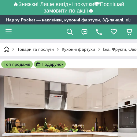
🔥
Знижки! Лише вигідні покупки
💸
Поспішай
замовити по акції
🔥
Happy Pocket ― наклейки, кухонні фартухи, 3Д-панелі, підл
Товари та послуги
Кухонні фартухи
Їжа, Фрукти, Ово
Топ продажів
Подарунок