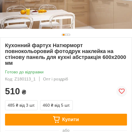
Кухонний фартух Натюрморт
повнокольоровий фотодрук наклейка на
стінову панель для кухні абстракція 600х2000
мм
Готово до відправки
Код: Z180113_1
Опт і роздріб
510
₴
485 ₴
від 3 шт.
460 ₴
від 5 шт.
Купити
або