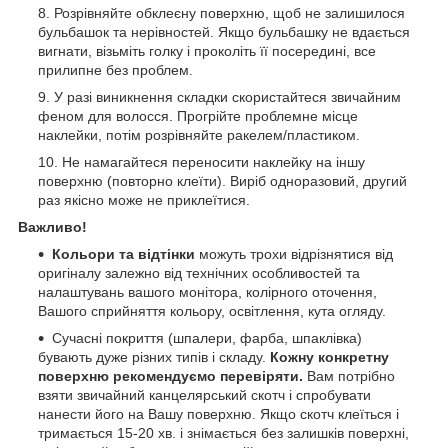
Розрівняйте обклеєну поверхню, щоб не залишилося
бульбашок та нерівностей. Якщо бульбашку не вдається
вигнати, візьміть голку і проколіть її посередині, все
прилипне без проблем.
У разі виникнення складки скористайтеся звичайним
феном для волосся. Прогрійте проблемне місце
наклейки, потім розрівняйте ракелем/пластиком.
Не намагайтеся переносити наклейку на іншу
поверхню (повторно клеїти). Виріб одноразовий, другий
раз якісно може не приклеїтися.
Важливо!
Кольори та відтінки
можуть трохи відрізнятися від
оригіналу залежно від технічних особливостей та
налаштувань вашого монітора, колірного оточення,
Вашого сприйняття кольору, освітлення, кута огляду.
Сучасні покриття (шпалери, фарба, шпаклівка)
бувають дуже різних типів і складу.
Кожну конкретну
поверхню рекомендуємо перевіряти.
Вам потрібно
взяти звичайний канцелярський скотч і спробувати
нанести його на Вашу поверхню. Якщо скотч клеїться і
тримається 15-20 хв. і знімається без залишків поверхні,