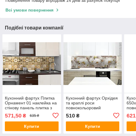
Повернення товару впродовж 14 днів за рахунок покупця
Всі умови повернення
Подібні товари компанії
Кухонний фартух Плитка
Кухонний фартух Орхідея
Кух
Орнамент 01 наклейка на
та краплі роси
650
стінову панель плитка з
повнокольоровий
повн
візерунками абстракція
фотодрук наклейка на
фото
571,50
510
621
₴
₴
635 ₴
600х2500 мм
стінову панель кухні
стін
600х2000 мм
марм
Купити
Купити