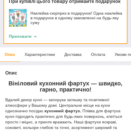
При купівлі цього товару отримайте подарунок
Наклейка-сюрприз в подарунок! Одна наклейка
в подарунок в одному замовленні на будь-яку
суму
Приховати
Опис
Характеристики
Доставка
Оплата
Умови п
Опис
Вініловий кухонний фартух — швидко,
гарно, практично!
Вдалий декор кухні — запорука затишку та позитивної
атмосфери у Вашому домі. Центральне місце на кухні
однозначно посідає
кухонний фартух.
Плівка для фартуха
кухні підходить практично для будь-яких поверхонь, клеїться
просто і міцно, а принти вражають. Наші фартухи яскраві,
соковиті, кольори глибокі та точні, асортимент широкий та