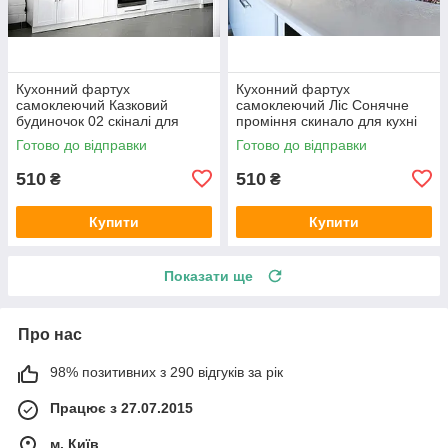
Кухонний фартух
Кухонний фартух
самоклеючий Казковий
самоклеючий Ліс Сонячне
будиночок 02 скіналі для
проміння скинало для кухні
кухні наклейка ПВХ зелений
наклейка ПВХ дерева
Готово до відправки
Готово до відправки
600х2000 мм
зелений 600х2000 мм
510
510
₴
₴
Купити
Купити
Показати ще
Про нас
98% позитивних з 290 відгуків за рік
Працює з 27.07.2015
м. Київ