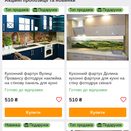
Акційні пропозиції та новинки
Топ продажів
Подарунок
Топ продажів
Подарунок
Кухонний фартух Вулиці
Кухонний фартух Долина
Провансу фотодрук наклейка
кухонні фартухи для кухні на
на стінову панель для кухні
стіну фотодрук скіналі
природа краєвид 600х2000
природа краєвид 600х2000
Готово до відправки
Готово до відправки
мм
мм
510
510
₴
₴
Купити
Купити
Новинка
Подарунок
Топ продажів
Подарунок