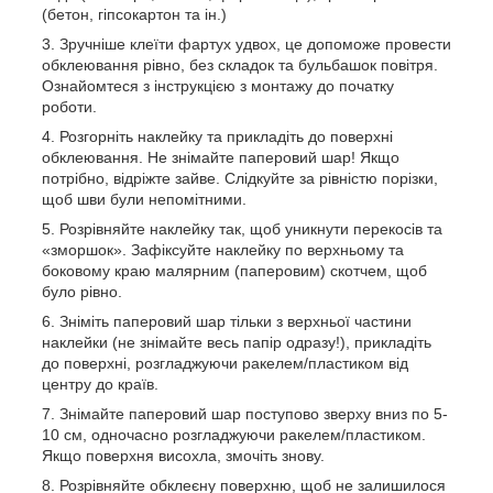
(бетон, гіпсокартон та ін.)
Зручніше клеїти фартух удвох, це допоможе провести
обклеювання рівно, без складок та бульбашок повітря.
Ознайомтеся з інструкцією з монтажу до початку
роботи.
Розгорніть наклейку та прикладіть до поверхні
обклеювання. Не знімайте паперовий шар! Якщо
потрібно, відріжте зайве. Слідкуйте за рівністю порізки,
щоб шви були непомітними.
Розрівняйте наклейку так, щоб уникнути перекосів та
«зморшок». Зафіксуйте наклейку по верхньому та
боковому краю малярним (паперовим) скотчем, щоб
було рівно.
Зніміть паперовий шар тільки з верхньої частини
наклейки (не знімайте весь папір одразу!), прикладіть
до поверхні, розгладжуючи ракелем/пластиком від
центру до країв.
Знімайте паперовий шар поступово зверху вниз по 5-
10 см, одночасно розгладжуючи ракелем/пластиком.
Якщо поверхня висохла, змочіть знову.
Розрівняйте обклеєну поверхню, щоб не залишилося