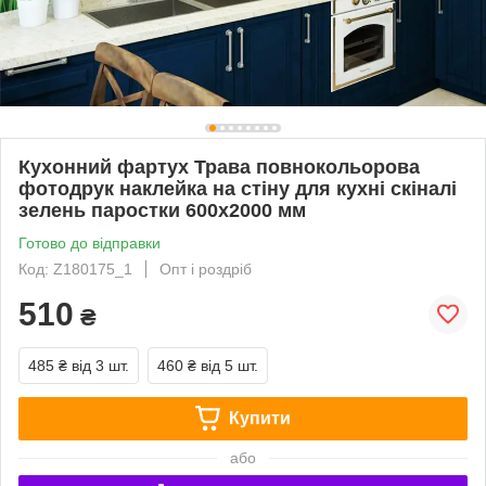
Кухонний фартух Трава повнокольорова
фотодрук наклейка на стіну для кухні скіналі
зелень паростки 600х2000 мм
Готово до відправки
Код: Z180175_1
Опт і роздріб
510
₴
485 ₴
від 3 шт.
460 ₴
від 5 шт.
Купити
або