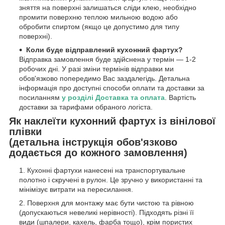
зняття на поверхні залишаться сліди клею, необхідно
промити поверхню теплою мильною водою або
обробити спиртом (якщо це допустимо для типу
поверхні).
Коли буде відправлений кухонний фартух?
Відправка замовлення буде здійснена у термін — 1-2
робочих дні. У разі зміни термінів відправки ми
обов'язково попередимо Вас заздалегідь. Детальна
інформація про доступні способи оплати та доставки за
посиланням
у розділі Доставка та оплата
. Вартість
доставки за тарифами обраного логіста.
Як наклеїти кухонний фартух із вінілової
плівки
(детальна інструкція обов'язково
додається до кожного замовлення)
Кухонні фартухи нанесені на транспортувальне
полотно і скручені в рулон. Це зручно у використанні та
мінімізує витрати на пересилання.
Поверхня для монтажу має бути чистою та рівною
(допускаються невеликі нерівності). Підходять різні її
види (шпалери, кахель, фарба тощо), крім пористих