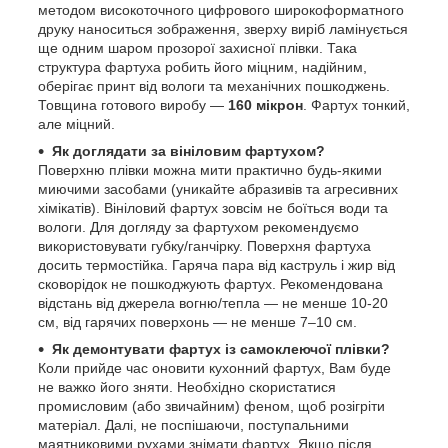
методом високоточного цифрового широкоформатного
друку наноситься зображення, зверху виріб ламінується
ще одним шаром прозорої захисної плівки. Така
структура фартуха робить його міцним, надійним,
оберігає принт від вологи та механічних пошкоджень.
Товщина готового виробу —
160 мікрон
. Фартух тонкий,
але міцний.
Як доглядати за вініловим фартухом?
Поверхню плівки можна мити практично будь-якими
миючими засобами (уникайте абразивів та агресивних
хімікатів). Вініловий фартух зовсім не боїться води та
вологи. Для догляду за фартухом рекомендуємо
використовувати губку/ганчірку. Поверхня фартуха
досить термостійка. Гаряча пара від каструль і жир від
сковорідок не пошкоджують фартух. Рекомендована
відстань від джерела вогню/тепла — не менше 10-20
см, від гарячих поверхонь — не менше 7–10 см.
Як демонтувати фартух із самоклеючої плівки?
Коли прийде час оновити кухонний фартух, Вам буде
не важко його зняти. Необхідно скористатися
промисловим (або звичайним) феном, щоб розігріти
матеріал. Далі, не поспішаючи, поступальними
маятниковими рухами знімати фартух. Якщо після