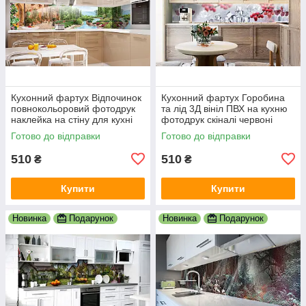
Кухонний фартух Відпочинок
Кухонний фартух Горобина
повнокольоровий фотодрук
та лід 3Д вініл ПВХ на кухню
наклейка на стіну для кухні
фотодрук скіналі червоні
природа краєвид 600х2000
ягоди кубики льоду 600х2000
Готово до відправки
Готово до відправки
мммм
мм
510
510
₴
₴
Купити
Купити
Новинка
Подарунок
Новинка
Подарунок