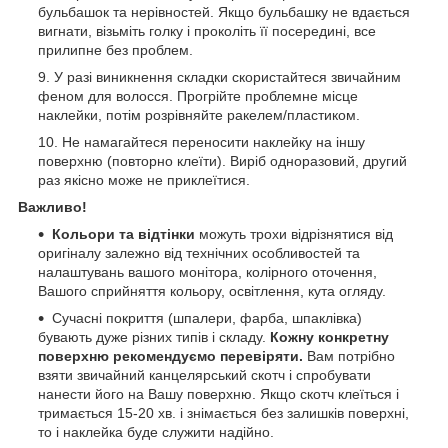
бульбашок та нерівностей. Якщо бульбашку не вдається
вигнати, візьміть голку і проколіть її посередині, все
прилипне без проблем.
У разі виникнення складки скористайтеся звичайним
феном для волосся. Прогрійте проблемне місце
наклейки, потім розрівняйте ракелем/пластиком.
Не намагайтеся переносити наклейку на іншу
поверхню (повторно клеїти). Виріб одноразовий, другий
раз якісно може не приклеїтися.
Важливо!
Кольори та відтінки
можуть трохи відрізнятися від
оригіналу залежно від технічних особливостей та
налаштувань вашого монітора, колірного оточення,
Вашого сприйняття кольору, освітлення, кута огляду.
Сучасні покриття (шпалери, фарба, шпаклівка)
бувають дуже різних типів і складу.
Кожну конкретну
поверхню рекомендуємо перевіряти.
Вам потрібно
взяти звичайний канцелярський скотч і спробувати
нанести його на Вашу поверхню. Якщо скотч клеїться і
тримається 15-20 хв. і знімається без залишків поверхні,
то і наклейка буде служити надійно.