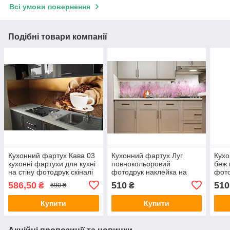
Всі умови повернення
Подібні товари компанії
Кухонний фартух Кава 03
Кухонний фартух Луг
Кухо
кухонні фартухи для кухні
повнокольоровий
беж 
на стіну фотодрук скіналі
фотодрук наклейка на
фото
650х2500 мм
стіну для кухні квіти трава
стіну
586,50
510
510
₴
₴
690 ₴
вінтаж рожевий 600х2000
600
мм
Купити
Купити