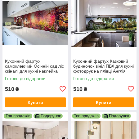
Кухонний фартух
Кухонний фартух Казковий
самоклеючий Осінній сад ліс
будиночок вініл ПВХ для кухні
скіналі для кухні наклейка
фотодрук на плівці Англія
ПВХ дерева осінь оранж
сільський краєвид 600х2000
Готово до відправки
Готово до відправки
600х2000 мм
мм
510
510
₴
₴
Купити
Купити
Топ продажів
Подарунок
Топ продажів
Подарунок