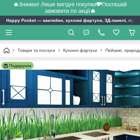
🔥
Знижки! Лише вигідні покупки
💸
Поспішай
замовити по акції
🔥
Happy Pocket ― наклейки, кухонні фартухи, 3Д-панелі, підл
Товари та послуги
Кухонні фартухи
Пейзажі, природ
Подарунок