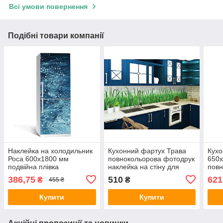
Всі умови повернення
Подібні товари компанії
Наклейка на холодильник
Кухонний фартух Трава
Кух
Роса 600х1800 мм
повнокольорова фотодрук
650
подвійна плівка
наклейка на стіну для
повн
ламінована фотодрук
кухні скіналі зелень
фото
386,75
510
621
₴
₴
455 ₴
кульбаби краплі води
паростки 600х2000 мм
стін
марм
Купити
Купити