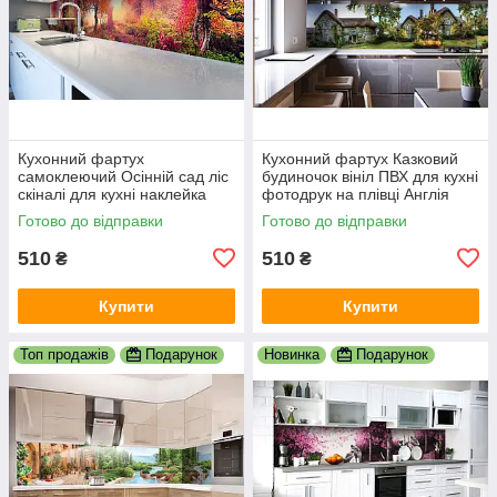
Кухонний фартух
Кухонний фартух Казковий
самоклеючий Осінній сад ліс
будиночок вініл ПВХ для кухні
скіналі для кухні наклейка
фотодрук на плівці Англія
ПВХ дерева осінь оранж
сільський краєвид 600х2000
Готово до відправки
Готово до відправки
600х2000 мм
мм
510
510
₴
₴
Купити
Купити
Топ продажів
Подарунок
Новинка
Подарунок