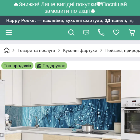
🔥
Знижки! Лише вигідні покупки
💸
Поспішай
замовити по акції
🔥
Happy Pocket ― наклейки, кухонні фартухи, 3Д-панелі, підл
Товари та послуги
Кухонні фартухи
Пейзажі, природ
Топ продажів
Подарунок