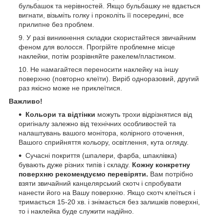
бульбашок та нерівностей. Якщо бульбашку не вдається
вигнати, візьміть голку і проколіть її посередині, все
прилипне без проблем.
У разі виникнення складки скористайтеся звичайним
феном для волосся. Прогрійте проблемне місце
наклейки, потім розрівняйте ракелем/пластиком.
Не намагайтеся переносити наклейку на іншу
поверхню (повторно клеїти). Виріб одноразовий, другий
раз якісно може не приклеїтися.
Важливо!
Кольори та відтінки
можуть трохи відрізнятися від
оригіналу залежно від технічних особливостей та
налаштувань вашого монітора, колірного оточення,
Вашого сприйняття кольору, освітлення, кута огляду.
Сучасні покриття (шпалери, фарба, шпаклівка)
бувають дуже різних типів і складу.
Кожну конкретну
поверхню рекомендуємо перевіряти.
Вам потрібно
взяти звичайний канцелярський скотч і спробувати
нанести його на Вашу поверхню. Якщо скотч клеїться і
тримається 15-20 хв. і знімається без залишків поверхні,
то і наклейка буде служити надійно.