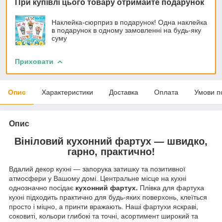
При купівлі цього товару отримайте подарунок
Наклейка-сюрприз в подарунок! Одна наклейка
в подарунок в одному замовленні на будь-яку
суму
Приховати
Опис
Характеристики
Доставка
Оплата
Умови п
Опис
Вініловий кухонний фартух — швидко,
гарно, практично!
Вдалий декор кухні — запорука затишку та позитивної
атмосфери у Вашому домі. Центральне місце на кухні
однозначно посідає
кухонний фартух.
Плівка для фартуха
кухні підходить практично для будь-яких поверхонь, клеїться
просто і міцно, а принти вражають. Наші фартухи яскраві,
соковиті, кольори глибокі та точні, асортимент широкий та