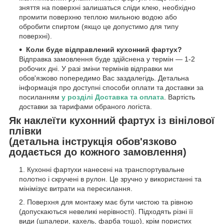
зняття на поверхні залишаться сліди клею, необхідно
промити поверхню теплою мильною водою або
обробити спиртом (якщо це допустимо для типу
поверхні).
Коли буде відправлений кухонний фартух?
Відправка замовлення буде здійснена у термін — 1-2
робочих дні. У разі зміни термінів відправки ми
обов'язково попередимо Вас заздалегідь. Детальна
інформація про доступні способи оплати та доставки за
посиланням
у розділі Доставка та оплата
. Вартість
доставки за тарифами обраного логіста.
Як наклеїти кухонний фартух із вінілової
плівки
(детальна інструкція обов'язково
додається до кожного замовлення)
Кухонні фартухи нанесені на транспортувальне
полотно і скручені в рулон. Це зручно у використанні та
мінімізує витрати на пересилання.
Поверхня для монтажу має бути чистою та рівною
(допускаються невеликі нерівності). Підходять різні її
види (шпалери, кахель, фарба тощо), крім пористих