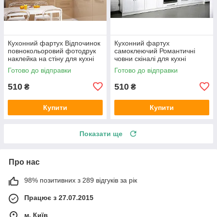
Кухонний фартух Відпочинок
Кухонний фартух
повнокольоровий фотодрук
самоклеючий Романтичні
наклейка на стіну для кухні
човни скіналі для кухні
природа краєвид 600х2000
наклейка ПВХ рожеві дерева
Готово до відправки
Готово до відправки
мммм
600х2000 мм
510
510
₴
₴
Купити
Купити
Показати ще
Про нас
98% позитивних з 289 відгуків за рік
Працює з 27.07.2015
м. Київ