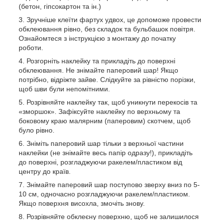
(бетон, гіпсокартон та ін.)
Зручніше клеїти фартух удвох, це допоможе провести
обклеювання рівно, без складок та бульбашок повітря.
Ознайомтеся з інструкцією з монтажу до початку
роботи.
Розгорніть наклейку та прикладіть до поверхні
обклеювання. Не знімайте паперовий шар! Якщо
потрібно, відріжте зайве. Слідкуйте за рівністю порізки,
щоб шви були непомітними.
Розрівняйте наклейку так, щоб уникнути перекосів та
«зморшок». Зафіксуйте наклейку по верхньому та
боковому краю малярним (паперовим) скотчем, щоб
було рівно.
Зніміть паперовий шар тільки з верхньої частини
наклейки (не знімайте весь папір одразу!), прикладіть
до поверхні, розгладжуючи ракелем/пластиком від
центру до країв.
Знімайте паперовий шар поступово зверху вниз по 5-
10 см, одночасно розгладжуючи ракелем/пластиком.
Якщо поверхня висохла, змочіть знову.
Розрівняйте обклеєну поверхню, щоб не залишилося