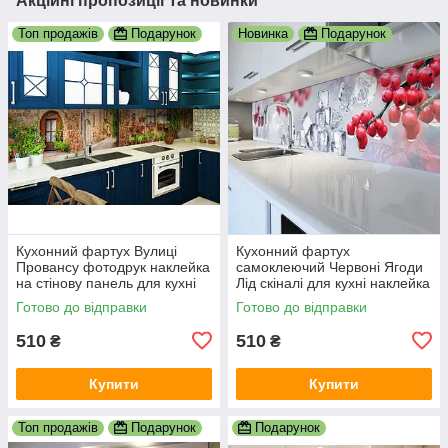
Акційні пропозиції та новинки
Топ продажів
Подарунок
Новинка
Подарунок
Кухонний фартух Вулиці
Кухонний фартух
Провансу фотодрук наклейка
самоклеючий Червоні Ягоди
на стінову панель для кухні
Лід скіналі для кухні наклейка
природа краєвид 600х2000
ПВХ зимовий натюрморт
Готово до відправки
Готово до відправки
мм
600х2000 мм
510
510
₴
₴
Купити
Купити
Топ продажів
Подарунок
Подарунок