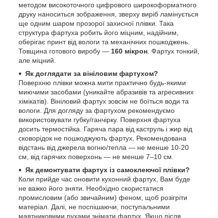
методом високоточного цифрового широкоформатного
друку наноситься зображення, зверху виріб ламінується
ще одним шаром прозорої захисної плівки. Така
структура фартуха робить його міцним, надійним,
оберігає принт від вологи та механічних пошкоджень.
Товщина готового виробу —
160 мікрон
. Фартух тонкий,
але міцний.
Як доглядати за вініловим фартухом?
Поверхню плівки можна мити практично будь-якими
миючими засобами (уникайте абразивів та агресивних
хімікатів). Вініловий фартух зовсім не боїться води та
вологи. Для догляду за фартухом рекомендуємо
використовувати губку/ганчірку. Поверхня фартуха
досить термостійка. Гаряча пара від каструль і жир від
сковорідок не пошкоджують фартух. Рекомендована
відстань від джерела вогню/тепла — не менше 10-20
см, від гарячих поверхонь — не менше 7–10 см.
Як демонтувати фартух із самоклеючої плівки?
Коли прийде час оновити кухонний фартух, Вам буде
не важко його зняти. Необхідно скористатися
промисловим (або звичайним) феном, щоб розігріти
матеріал. Далі, не поспішаючи, поступальними
маятниковими рухами знімати фартух. Якщо після