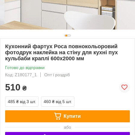
Кухонний фартух Роса повнокольоровий
фотодрук наклейка на стіну для кухні пух
кульбаби краплі 600х2000 мм
Готово до відправки
Код: Z180177_1
Опт і роздріб
510
₴
485 ₴
від 3 шт.
460 ₴
від 5 шт.
Купити
або