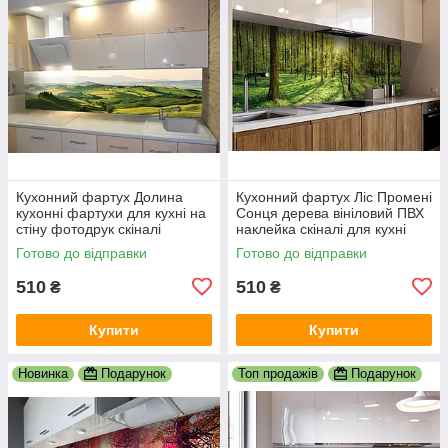
Кухонний фартух Долина
Кухонний фартух Ліс Промені
кухонні фартухи для кухні на
Сонця дерева вініловий ПВХ
стіну фотодрук скіналі
наклейка скіналі для кухні
природа краєвид 600х2000
зелений 600х2000 мм
Готово до відправки
Готово до відправки
мм
510
510
₴
₴
Купити
Купити
Новинка
Подарунок
Топ продажів
Подарунок