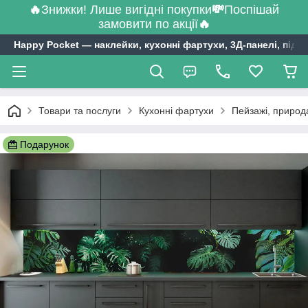
🔥
Знижки! Лише вигідні покупки
💸
Поспішай
замовити по акції
🔥
Happy Pocket ― наклейки, кухонні фартухи, 3Д-панелі, підл
Товари та послуги
Кухонні фартухи
Пейзажі, природ
Подарунок