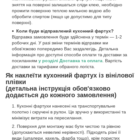
зняття на поверхні залишаться сліди клею, необхідно
промити поверхню теплою мильною водою або
обробити спиртом (якщо це допустимо для типу
поверхні).
Коли буде відправлений кухонний фартух?
Відправка замовлення буде здійснена у термін — 1-2
робочих дні. У разі зміни термінів відправки ми
обов'язково попередимо Вас заздалегідь. Детальна
інформація про доступні способи оплати та доставки за
посиланням
у розділі Доставка та оплата
. Вартість
доставки за тарифами обраного логіста.
Як наклеїти кухонний фартух із вінілової
плівки
(детальна інструкція обов'язково
додається до кожного замовлення)
Кухонні фартухи нанесені на транспортувальне
полотно і скручені в рулон. Це зручно у використанні та
мінімізує витрати на пересилання.
Поверхня для монтажу має бути чистою та рівною
(допускаються невеликі нерівності). Підходять різні її
види (шпалери, кахель, фарба тощо), крім пористих