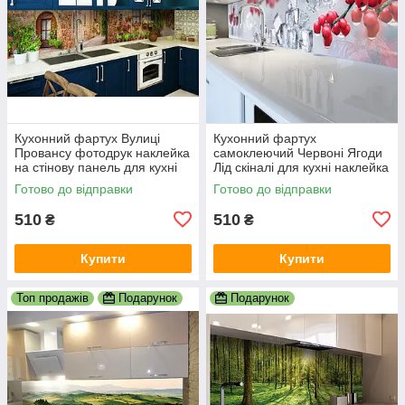
Кухонний фартух Вулиці
Кухонний фартух
Провансу фотодрук наклейка
самоклеючий Червоні Ягоди
на стінову панель для кухні
Лід скіналі для кухні наклейка
природа краєвид 600х2000
ПВХ зимовий натюрморт
Готово до відправки
Готово до відправки
мм
600х2000 мм
510
510
₴
₴
Купити
Купити
Топ продажів
Подарунок
Подарунок