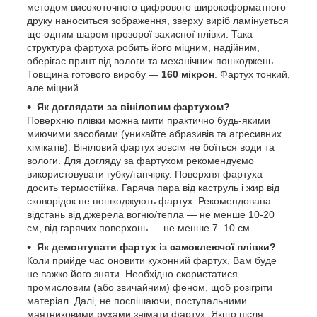
методом високоточного цифрового широкоформатного
друку наноситься зображення, зверху виріб ламінується
ще одним шаром прозорої захисної плівки. Така
структура фартуха робить його міцним, надійним,
оберігає принт від вологи та механічних пошкоджень.
Товщина готового виробу —
160 мікрон
. Фартух тонкий,
але міцний.
Як доглядати за вініловим фартухом?
Поверхню плівки можна мити практично будь-якими
миючими засобами (уникайте абразивів та агресивних
хімікатів). Вініловий фартух зовсім не боїться води та
вологи. Для догляду за фартухом рекомендуємо
використовувати губку/ганчірку. Поверхня фартуха
досить термостійка. Гаряча пара від каструль і жир від
сковорідок не пошкоджують фартух. Рекомендована
відстань від джерела вогню/тепла — не менше 10-20
см, від гарячих поверхонь — не менше 7–10 см.
Як демонтувати фартух із самоклеючої плівки?
Коли прийде час оновити кухонний фартух, Вам буде
не важко його зняти. Необхідно скористатися
промисловим (або звичайним) феном, щоб розігріти
матеріал. Далі, не поспішаючи, поступальними
маятниковими рухами знімати фартух. Якщо після