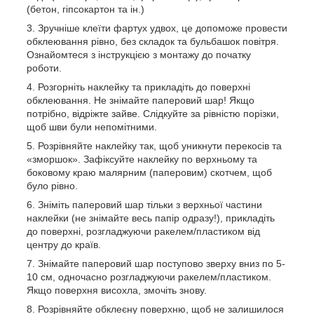
(бетон, гіпсокартон та ін.)
Зручніше клеїти фартух удвох, це допоможе провести
обклеювання рівно, без складок та бульбашок повітря.
Ознайомтеся з інструкцією з монтажу до початку
роботи.
Розгорніть наклейку та прикладіть до поверхні
обклеювання. Не знімайте паперовий шар! Якщо
потрібно, відріжте зайве. Слідкуйте за рівністю порізки,
щоб шви були непомітними.
Розрівняйте наклейку так, щоб уникнути перекосів та
«зморшок». Зафіксуйте наклейку по верхньому та
боковому краю малярним (паперовим) скотчем, щоб
було рівно.
Зніміть паперовий шар тільки з верхньої частини
наклейки (не знімайте весь папір одразу!), прикладіть
до поверхні, розгладжуючи ракелем/пластиком від
центру до країв.
Знімайте паперовий шар поступово зверху вниз по 5-
10 см, одночасно розгладжуючи ракелем/пластиком.
Якщо поверхня висохла, змочіть знову.
Розрівняйте обклеєну поверхню, щоб не залишилося