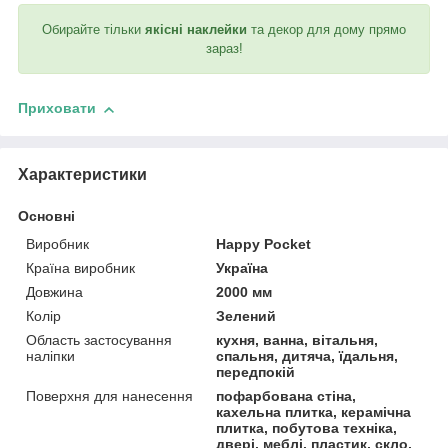
Обирайте тільки
якісні наклейки
та декор для дому прямо
зараз!
Приховати
Характеристики
Основні
Виробник
Happy Pocket
Країна виробник
Україна
Довжина
2000 мм
Колір
Зелений
Область застосування
кухня, ванна, вітальня,
наліпки
спальня, дитяча, їдальня,
передпокій
Поверхня для нанесення
пофарбована стіна,
кахельна плитка, керамічна
плитка, побутова техніка,
двері, меблі, пластик, скло,