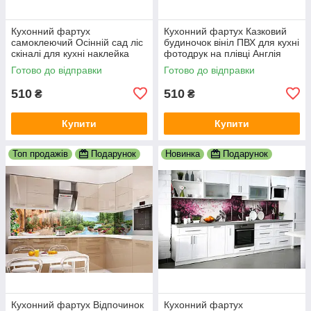
Кухонний фартух
Кухонний фартух Казковий
самоклеючий Осінній сад ліс
будиночок вініл ПВХ для кухні
скіналі для кухні наклейка
фотодрук на плівці Англія
ПВХ дерева осінь оранж
сільський краєвид 600х2000
Готово до відправки
Готово до відправки
600х2000 мм
мм
510
510
₴
₴
Купити
Купити
Топ продажів
Подарунок
Новинка
Подарунок
Кухонний фартух Відпочинок
Кухонний фартух