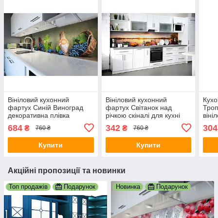
Вініловий кухонний
Вініловий кухонний
Кухо
фартух Синій Виноград
фартух Світанок над
Троп
декоративна плівка
річкою скіналі для кухні
віні
наклейка скіналі ПВХ лоза
наклейка ПВХ сонце вода
плів
684
342
304
₴
₴
760 ₴
760 ₴
ягоди Зелений 600х3000
озеро Бежевий 600х3000
зеле
мм
мм
Купити
Купити
Акційні пропозиції та новинки
Топ продажів
Подарунок
Новинка
Подарунок