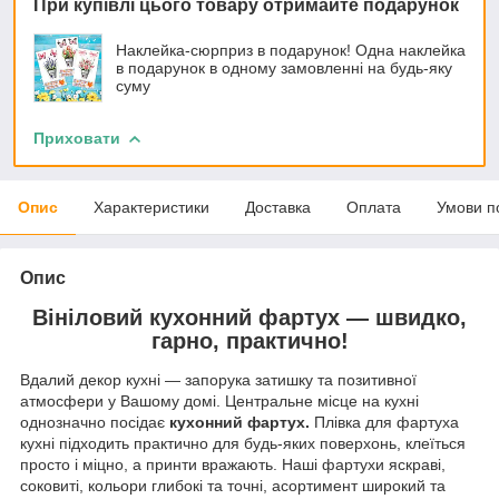
При купівлі цього товару отримайте подарунок
Наклейка-сюрприз в подарунок! Одна наклейка
в подарунок в одному замовленні на будь-яку
суму
Приховати
Опис
Характеристики
Доставка
Оплата
Умови п
Опис
Вініловий кухонний фартух — швидко,
гарно, практично!
Вдалий декор кухні — запорука затишку та позитивної
атмосфери у Вашому домі. Центральне місце на кухні
однозначно посідає
кухонний фартух.
Плівка для фартуха
кухні підходить практично для будь-яких поверхонь, клеїться
просто і міцно, а принти вражають. Наші фартухи яскраві,
соковиті, кольори глибокі та точні, асортимент широкий та