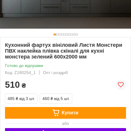
Кухонний фартух вініловий Листя Монстери
ПВХ наклейка плівка скіналі для кухні
монстера зелений 600х2000 мм
Готово до відправки
Код: Z180254_1
Опт і роздріб
510
₴
485 ₴
від 3 шт.
460 ₴
від 5 шт.
Купити
або