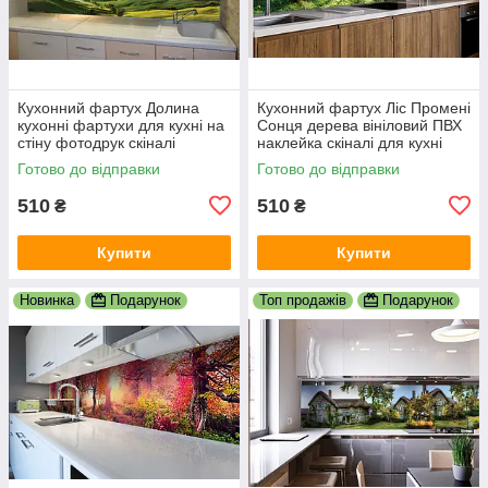
Кухонний фартух Долина
Кухонний фартух Ліс Промені
кухонні фартухи для кухні на
Сонця дерева вініловий ПВХ
стіну фотодрук скіналі
наклейка скіналі для кухні
природа краєвид 600х2000
зелений 600х2000 мм
Готово до відправки
Готово до відправки
мм
510
510
₴
₴
Купити
Купити
Новинка
Подарунок
Топ продажів
Подарунок