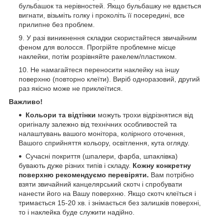
бульбашок та нерівностей. Якщо бульбашку не вдається
вигнати, візьміть голку і проколіть її посередині, все
прилипне без проблем.
У разі виникнення складки скористайтеся звичайним
феном для волосся. Прогрійте проблемне місце
наклейки, потім розрівняйте ракелем/пластиком.
Не намагайтеся переносити наклейку на іншу
поверхню (повторно клеїти). Виріб одноразовий, другий
раз якісно може не приклеїтися.
Важливо!
Кольори та відтінки
можуть трохи відрізнятися від
оригіналу залежно від технічних особливостей та
налаштувань вашого монітора, колірного оточення,
Вашого сприйняття кольору, освітлення, кута огляду.
Сучасні покриття (шпалери, фарба, шпаклівка)
бувають дуже різних типів і складу.
Кожну конкретну
поверхню рекомендуємо перевіряти.
Вам потрібно
взяти звичайний канцелярський скотч і спробувати
нанести його на Вашу поверхню. Якщо скотч клеїться і
тримається 15-20 хв. і знімається без залишків поверхні,
то і наклейка буде служити надійно.