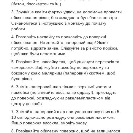
(бетон, гіпсокартон та ін.)
Зручніше клеїти фартух удвох, це допоможе провести
обклеювання рівно, без складок та бульбашок повітря.
Ознайомтеся з інструкцією з монтажу до початку
роботи.
Розгорніть наклейку та прикладіть до поверхні
обклеювання. Не знімайте паперовий шар! Якщо
потрібно, відріжте зайве. Слідкуйте за рівністю порізки,
щоб шви були непомітними.
Розрівняйте наклейку так, щоб уникнути перекосів та
«зморшок». Зафіксуйте наклейку по верхньому та
боковому краю малярним (паперовим) скотчем, щоб
було рівно.
Зніміть паперовий шар тільки з верхньої частини
наклейки (не знімайте весь папір одразу!), прикладіть
до поверхні, розгладжуючи ракелем/пластиком від
центру до країв.
Знімайте паперовий шар поступово зверху вниз по 5-
10 см, одночасно розгладжуючи ракелем/пластиком.
Якщо поверхня висохла, змочіть знову.
Розрівняйте обклеєну поверхню, щоб не залишилося