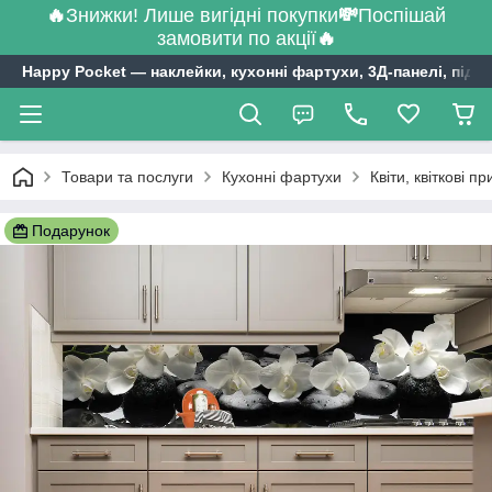
🔥
Знижки! Лише вигідні покупки
💸
Поспішай
замовити по акції
🔥
Happy Pocket ― наклейки, кухонні фартухи, 3Д-панелі, підл
Товари та послуги
Кухонні фартухи
Квіти, квіткові п
Подарунок