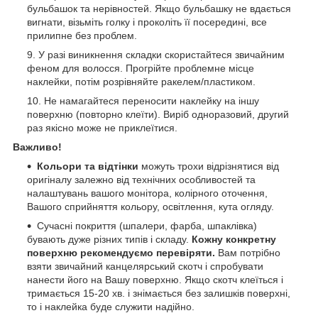
бульбашок та нерівностей. Якщо бульбашку не вдається
вигнати, візьміть голку і проколіть її посередині, все
прилипне без проблем.
У разі виникнення складки скористайтеся звичайним
феном для волосся. Прогрійте проблемне місце
наклейки, потім розрівняйте ракелем/пластиком.
Не намагайтеся переносити наклейку на іншу
поверхню (повторно клеїти). Виріб одноразовий, другий
раз якісно може не приклеїтися.
Важливо!
Кольори та відтінки
можуть трохи відрізнятися від
оригіналу залежно від технічних особливостей та
налаштувань вашого монітора, колірного оточення,
Вашого сприйняття кольору, освітлення, кута огляду.
Сучасні покриття (шпалери, фарба, шпаклівка)
бувають дуже різних типів і складу.
Кожну конкретну
поверхню рекомендуємо перевіряти.
Вам потрібно
взяти звичайний канцелярський скотч і спробувати
нанести його на Вашу поверхню. Якщо скотч клеїться і
тримається 15-20 хв. і знімається без залишків поверхні,
то і наклейка буде служити надійно.