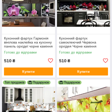
Кухонний фартух Гармонія
Кухонний фартух
вінілова наклейка на кухонну
самоклеючий Червона
панель орхідеї чорне каміння
орхідея Чорне каміння
бамбук 600х2000 мм
скинало для кухні наклейка
Готово до відправки
Готово до відправки
ПВХ чорний 600х2000 мм
510
510
₴
₴
Купити
Купити
Топ продажів
Подарунок
Подарунок