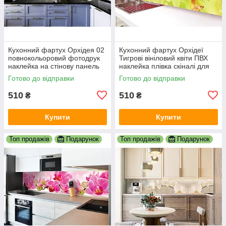
Кухонний фартух Орхідея 02
Кухонний фартух Орхідеї
повнокольоровий фотодрук
Тигрові вініловий квіти ПВХ
наклейка на стінову панель
наклейка плівка скіналі для
кухні 600х2000 мм
кухні жовтий 600х2000 мм
Готово до відправки
Готово до відправки
510
510
₴
₴
Купити
Купити
Топ продажів
Подарунок
Топ продажів
Подарунок