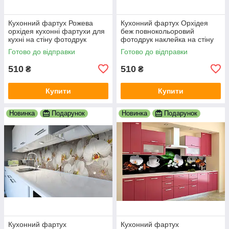
Кухонний фартух Рожева
Кухонний фартух Орхідея
орхідея кухонні фартухи для
беж повнокольоровий
кухні на стіну фотодрук
фотодрук наклейка на стіну
скіналі квіти 600х2000 мм
кухні квіти скіналі 600х2000
Готово до відправки
Готово до відправки
мм
510
510
₴
₴
Купити
Купити
Новинка
Подарунок
Новинка
Подарунок
Кухонний фартух
Кухонний фартух