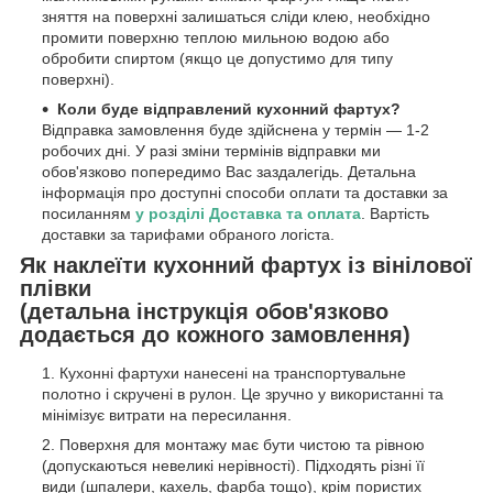
зняття на поверхні залишаться сліди клею, необхідно
промити поверхню теплою мильною водою або
обробити спиртом (якщо це допустимо для типу
поверхні).
Коли буде відправлений кухонний фартух?
Відправка замовлення буде здійснена у термін — 1-2
робочих дні. У разі зміни термінів відправки ми
обов'язково попередимо Вас заздалегідь. Детальна
інформація про доступні способи оплати та доставки за
посиланням
у розділі Доставка та оплата
. Вартість
доставки за тарифами обраного логіста.
Як наклеїти кухонний фартух із вінілової
плівки
(детальна інструкція обов'язково
додається до кожного замовлення)
Кухонні фартухи нанесені на транспортувальне
полотно і скручені в рулон. Це зручно у використанні та
мінімізує витрати на пересилання.
Поверхня для монтажу має бути чистою та рівною
(допускаються невеликі нерівності). Підходять різні її
види (шпалери, кахель, фарба тощо), крім пористих