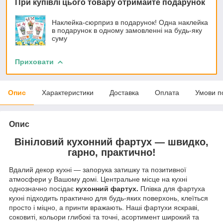
При купівлі цього товару отримайте подарунок
Наклейка-сюрприз в подарунок! Одна наклейка
в подарунок в одному замовленні на будь-яку
суму
Приховати
Опис
Характеристики
Доставка
Оплата
Умови п
Опис
Вініловий кухонний фартух — швидко,
гарно, практично!
Вдалий декор кухні — запорука затишку та позитивної
атмосфери у Вашому домі. Центральне місце на кухні
однозначно посідає
кухонний фартух.
Плівка для фартуха
кухні підходить практично для будь-яких поверхонь, клеїться
просто і міцно, а принти вражають. Наші фартухи яскраві,
соковиті, кольори глибокі та точні, асортимент широкий та