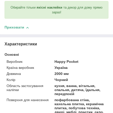
Обирайте тільки
якісні наклейки
та декор для дому прямо
зараз!
Приховати
Характеристики
Основні
Виробник
Happy Pocket
Країна виробник
Україна
Довжина
2000 мм
Колір
Чорний
Область застосування
кухня, ванна, вітальня,
наліпки
спальня, дитяча, їдальня,
передпокій
Поверхня для нанесення
пофарбована стіна,
кахельна плитка, керамічна
плитка, побутова техніка,
двері, меблі, пластик, скло,