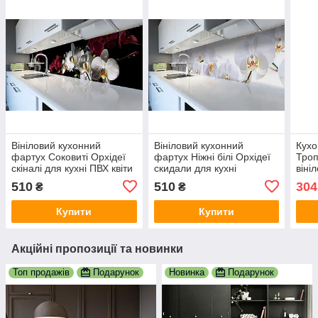
Вініловий кухонний
Вініловий кухонний
Кухо
фартух Соковиті Орхідеї
фартух Ніжні білі Орхідеї
Троп
скіналі для кухні ПВХ квіти
скидали для кухні
віні
білі червоні на чорному тлі
наклейка ПВХ квіти на
плів
510
510
304
₴
₴
600х2000 мм
білому тлі 600х2000 мм
зеле
Купити
Купити
Акційні пропозиції та новинки
Топ продажів
Подарунок
Новинка
Подарунок