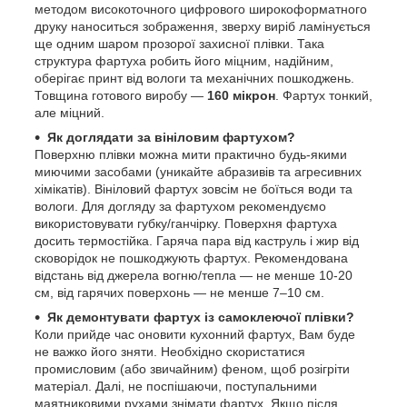
методом високоточного цифрового широкоформатного
друку наноситься зображення, зверху виріб ламінується
ще одним шаром прозорої захисної плівки. Така
структура фартуха робить його міцним, надійним,
оберігає принт від вологи та механічних пошкоджень.
Товщина готового виробу —
160 мікрон
. Фартух тонкий,
але міцний.
Як доглядати за вініловим фартухом?
Поверхню плівки можна мити практично будь-якими
миючими засобами (уникайте абразивів та агресивних
хімікатів). Вініловий фартух зовсім не боїться води та
вологи. Для догляду за фартухом рекомендуємо
використовувати губку/ганчірку. Поверхня фартуха
досить термостійка. Гаряча пара від каструль і жир від
сковорідок не пошкоджують фартух. Рекомендована
відстань від джерела вогню/тепла — не менше 10-20
см, від гарячих поверхонь — не менше 7–10 см.
Як демонтувати фартух із самоклеючої плівки?
Коли прийде час оновити кухонний фартух, Вам буде
не важко його зняти. Необхідно скористатися
промисловим (або звичайним) феном, щоб розігріти
матеріал. Далі, не поспішаючи, поступальними
маятниковими рухами знімати фартух. Якщо після