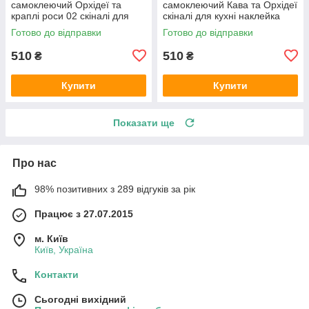
самоклеючий Орхідеї та
самоклеючий Кава та Орхідеї
краплі роси 02 скіналі для
скіналі для кухні наклейка
кухні наклейка ПВХ бежевий
ПВХ натюрморт чорний
Готово до відправки
Готово до відправки
600х2000 мм
600х2000 мм
510
510
₴
₴
Купити
Купити
Показати ще
Про нас
98% позитивних з 289 відгуків за рік
Працює з 27.07.2015
м. Київ
Київ, Україна
Контакти
Сьогодні вихідний