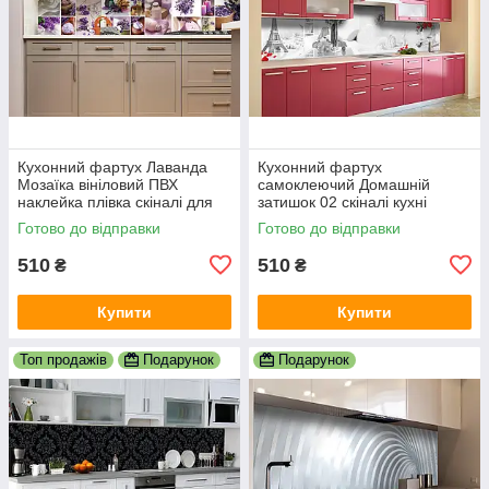
Кухонний фартух Лаванда
Кухонний фартух
Мозаїка вініловий ПВХ
самоклеючий Домашній
наклейка плівка скіналі для
затишок 02 скіналі кухні
кухні фіолетовий 600х2000
наклейка ПВХ Париж
Готово до відправки
Готово до відправки
мм
Ейфелева вежа 600х2000 мм
510
510
₴
₴
Купити
Купити
Топ продажів
Подарунок
Подарунок