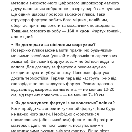
методом високоточного цифрового широкоформатного
друку наноситься зображення, зверху виріб ламінується
ще одним шаром прозорої захисної плівки. Така
структура фартуха робить його міцним, надійним,
оберігає принт від вологи та механічних пошкоджень.
Товщина готового виробу —
160 мікрон
. Фартух тонкий,
але міцний.
Як доглядати за вініловим фартухом?
Поверхню плівки можна мити практично будь-якими
миючими засобами (уникайте абразивів та агресивних
хімікатів). Вініловий фартух зовсім не боїться води та
вологи. Для догляду за фартухом рекомендуємо
використовувати губку/ганчірку. Поверхня фартуха
досить термостійка. Гаряча пара від каструль і жир від
сковорідок не пошкоджують фартух. Рекомендована
відстань від джерела вогню/тепла — не менше 10-20
см, від гарячих поверхонь — не менше 7–10 см.
Як демонтувати фартух із самоклеючої плівки?
Коли прийде час оновити кухонний фартух, Вам буде
не важко його зняти. Необхідно скористатися
промисловим (або звичайним) феном, щоб розігріти
матеріал. Далі, не поспішаючи, поступальними
маятниковими рухами знімати фартух. Якщо після