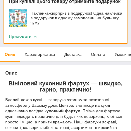
При купівлі цього товару отримайте подарунок
Наклейка-сюрприз в подарунок! Одна наклейка
в подарунок в одному замовленні на будь-яку
суму
Приховати
Опис
Характеристики
Доставка
Оплата
Умови п
Опис
Вініловий кухонний фартух — швидко,
гарно, практично!
Вдалий декор кухні — запорука затишку та позитивної
атмосфери у Вашому домі. Центральне місце на кухні
однозначно посідає
кухонний фартух.
Плівка для фартуха
кухні підходить практично для будь-яких поверхонь, клеїться
просто і міцно, а принти вражають. Наші фартухи яскраві,
соковиті, кольори глибокі та точні, асортимент широкий та