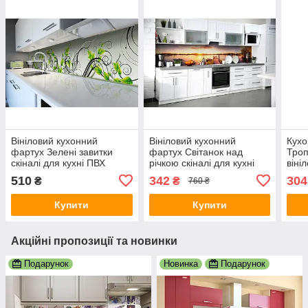
Вініловий кухонний
Вініловий кухонний
Кухо
фартух Зелені завитки
фартух Світанок над
Троп
скіналі для кухні ПВХ
річкою скіналі для кухні
віні
Рослинний орнамент
наклейка ПВХ сонце вода
плів
510
342
304
₴
₴
760 ₴
Зелений 600х2000 мм
озеро Бежевий 600х3000
зеле
мм
Купити
Купити
Акційні пропозиції та новинки
Подарунок
Новинка
Подарунок