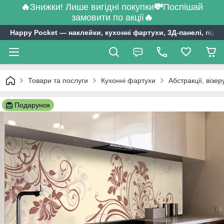
🔥
Знижки! Лише вигідні покупки
💸
Поспішай
замовити по акції
🔥
Happy Pocket ― наклейки, кухонні фартухи, 3Д-панелі, підл
Товари та послуги
Кухонні фартухи
Абстракції, візе
Подарунок