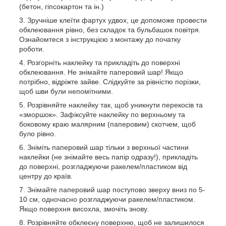
(бетон, гіпсокартон та ін.)
Зручніше клеїти фартух удвох, це допоможе провести
обклеювання рівно, без складок та бульбашок повітря.
Ознайомтеся з інструкцією з монтажу до початку
роботи.
Розгорніть наклейку та прикладіть до поверхні
обклеювання. Не знімайте паперовий шар! Якщо
потрібно, відріжте зайве. Слідкуйте за рівністю порізки,
щоб шви були непомітними.
Розрівняйте наклейку так, щоб уникнути перекосів та
«зморшок». Зафіксуйте наклейку по верхньому та
боковому краю малярним (паперовим) скотчем, щоб
було рівно.
Зніміть паперовий шар тільки з верхньої частини
наклейки (не знімайте весь папір одразу!), прикладіть
до поверхні, розгладжуючи ракелем/пластиком від
центру до країв.
Знімайте паперовий шар поступово зверху вниз по 5-
10 см, одночасно розгладжуючи ракелем/пластиком.
Якщо поверхня висохла, змочіть знову.
Розрівняйте обклеєну поверхню, щоб не залишилося