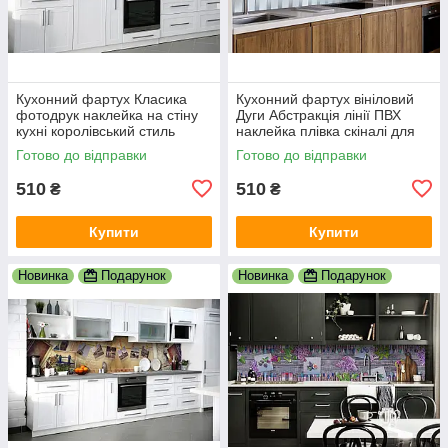
Кухонний фартух Класика
Кухонний фартух вініловий
фотодрук наклейка на стіну
Дуги Абстракція лінії ПВХ
кухні королівський стиль
наклейка плівка скіналі для
абстракція 600х2000 мм
кухні сірий 600х2000 мм
Готово до відправки
Готово до відправки
510
510
₴
₴
Купити
Купити
Новинка
Подарунок
Новинка
Подарунок