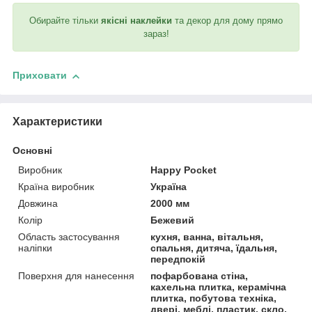
Обирайте тільки
якісні наклейки
та декор для дому прямо
зараз!
Приховати
Характеристики
Основні
Виробник
Happy Pocket
Країна виробник
Україна
Довжина
2000 мм
Колір
Бежевий
Область застосування
кухня, ванна, вітальня,
наліпки
спальня, дитяча, їдальня,
передпокій
Поверхня для нанесення
пофарбована стіна,
кахельна плитка, керамічна
плитка, побутова техніка,
двері, меблі, пластик, скло,