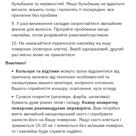
бульбашок та нерівностей. Якщо бульбашку не вдається
вигнати, візьміть голку і проколіть її посередині, все
прилипне без проблем.
У разі виникнення складки скористайтеся звичайним
феном для волосся. Прогрійте проблемне місце
наклейки, потім розрівняйте ракелем/пластиком.
Не намагайтеся переносити наклейку на іншу
поверхню (повторно клеїти). Виріб одноразовий, другий
раз якісно може не приклеїтися.
Важливо!
Кольори та відтінки
можуть трохи відрізнятися від
оригіналу залежно від технічних особливостей та
налаштувань вашого монітора, колірного оточення,
Вашого сприйняття кольору, освітлення, кута огляду.
Сучасні покриття (шпалери, фарба, шпаклівка)
бувають дуже різних типів і складу.
Кожну конкретну
поверхню рекомендуємо перевіряти.
Вам потрібно
взяти звичайний канцелярський скотч і спробувати
нанести його на Вашу поверхню. Якщо скотч клеїться і
тримається 15-20 хв. і знімається без залишків поверхні,
то і наклейка буде служити надійно.