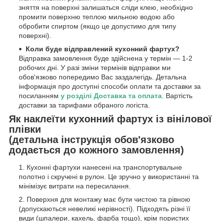
зняття на поверхні залишаться сліди клею, необхідно
промити поверхню теплою мильною водою або
обробити спиртом (якщо це допустимо для типу
поверхні).
Коли буде відправлений кухонний фартух?
Відправка замовлення буде здійснена у термін — 1-2
робочих дні. У разі зміни термінів відправки ми
обов'язково попередимо Вас заздалегідь. Детальна
інформація про доступні способи оплати та доставки за
посиланням
у розділі Доставка та оплата
. Вартість
доставки за тарифами обраного логіста.
Як наклеїти кухонний фартух із вінілової
плівки
(детальна інструкція обов'язково
додається до кожного замовлення)
Кухонні фартухи нанесені на транспортувальне
полотно і скручені в рулон. Це зручно у використанні та
мінімізує витрати на пересилання.
Поверхня для монтажу має бути чистою та рівною
(допускаються невеликі нерівності). Підходять різні її
види (шпалери, кахель, фарба тощо), крім пористих