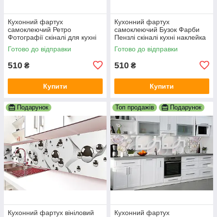
Кухонний фартух
Кухонний фартух
самоклеючий Ретро
самоклеючий Бузок Фарби
Фотографії скіналі для кухні
Пензлі скіналі кухні наклейка
наклейка ПВХ Вінтаж
ПВХ дошки фіолетовий
Готово до відправки
Готово до відправки
бежевий 600х2000 мм
600х2000 мм
510
510
₴
₴
Купити
Купити
Подарунок
Топ продажів
Подарунок
Кухонний фартух вініловий
Кухонний фартух