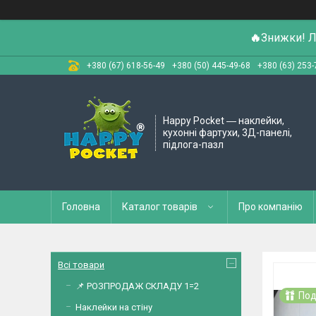
🔥
Знижки! Л
+380 (67) 618-56-49
+380 (50) 445-49-68
+380 (63) 253-
Happy Pocket ― наклейки,
кухонні фартухи, 3Д-панелі,
підлога-пазл
Головна
Каталог товарів
Про компанію
Всі товари
📌 РОЗПРОДАЖ СКЛАДУ 1=2
Под
Наклейки на стіну