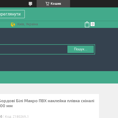
Кошик
реглянути
Київ, Україна
Пошук...
ордові Білі Макро ПВХ наклейка плівка скіналі
000 мм
іб
Код:
Z180269_1