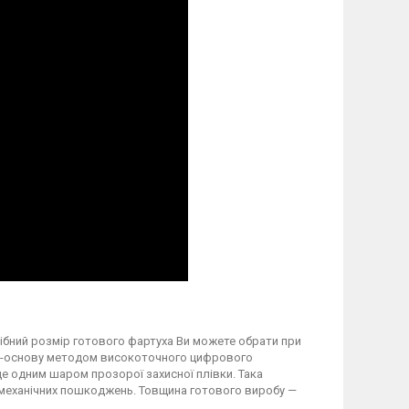
трібний розмір готового фартуха Ви можете обрати при
вку-основу методом високоточного цифрового
 одним шаром прозорої захисної плівки. Така
а механічних пошкоджень. Товщина готового виробу —