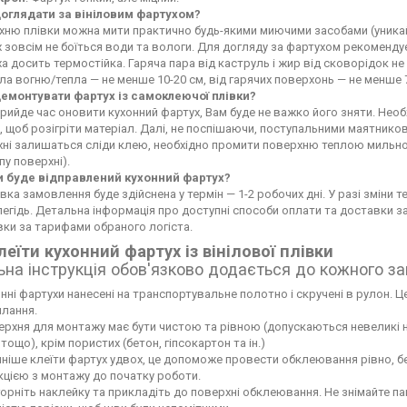
доглядати за вініловим фартухом?
ню плівки можна мити практично будь-якими миючими засобами (уникайте
 зовсім не боїться води та вологи. Для догляду за фартухом рекоменду
а досить термостійка. Гаряча пара від каструль і жир від сковорідок 
а вогню/тепла — не менше 10-20 см, від гарячих поверхонь — не менше 
демонтувати фартух із самоклеючої плівки?
рийде час оновити кухонний фартух, Вам буде не важко його зняти. Не
 щоб розігріти матеріал. Далі, не поспішаючи, поступальними маятников
хні залишаться сліди клею, необхідно промити поверхню теплою мильн
пу поверхні).
и буде відправлений кухонний фартух?
вка замовлення буде здійснена у термін — 1-2 робочих дні. У разі зміни
егідь. Детальна інформація про доступні способи оплати та доставки 
ки за тарифами обраного логіста.
леїти кухонний фартух із вінілової плівки
ьна інструкція обов'язково додається до кожного з
нні фартухи нанесені на транспортувальне полотно і скручені в рулон. Це
лання.
рхня для монтажу має бути чистою та рівною (допускаються невеликі нері
тощо), крім пористих (бетон, гіпсокартон та ін.)
ніше клеїти фартух удвох, це допоможе провести обклеювання рівно, б
кцією з монтажу до початку роботи.
орніть наклейку та прикладіть до поверхні обклеювання. Не знімайте па