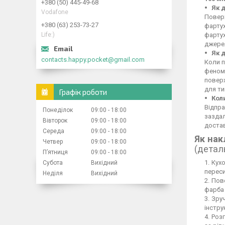
+380 (50) 445-49-68
Як 
Vodafone
Поверх
+380 (63) 253-73-27
фартух
Life:)
фартух
джерел
Як 
contacts.happy.pocket@gmail.com
Коли п
феном,
повер
для ти
Графік роботи
Кол
Відпра
Понеділок
09:00
18:00
заздал
Вівторок
09:00
18:00
достав
Середа
09:00
18:00
Як нак
Четвер
09:00
18:00
(детал
Пʼятниця
09:00
18:00
Кухо
Субота
Вихідний
переси
Неділя
Вихідний
Пове
фарба 
Зруч
інстру
Розг