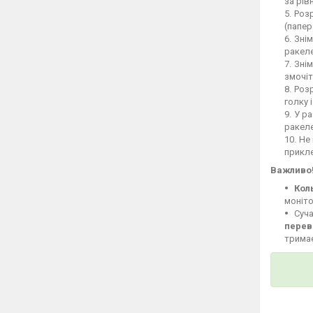
за рів
Розр
(папер
Знім
ракеле
Знім
змочіт
Розр
голку 
У ра
ракел
Не 
прикле
Важливо
Кол
моніто
Суча
перев
тримає