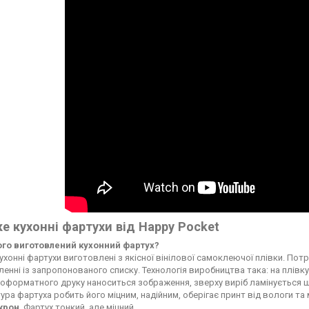
е кухонні фартухи від Happy Pocket
чого виготовлений кухонний фартух?
ухонні фартухи виготовлені з якісної вінілової самоклеючої плівки. По
енні із запропонованого списку. Технологія виробництва така: на плі
форматного друку наноситься зображення, зверху виріб ламінується ще
ура фартуха робить його міцним, надійним, оберігає принт від вологи т
ікрон
. Фартух тонкий, але міцний.