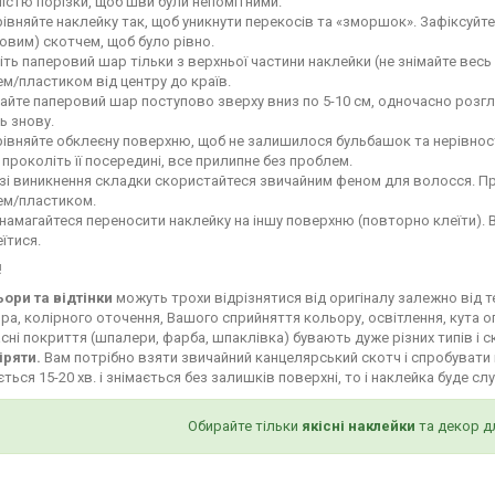
ністю порізки, щоб шви були непомітними.
івняйте наклейку так, щоб уникнути перекосів та «зморшок». Зафіксуй
овим) скотчем, щоб було рівно.
іть паперовий шар тільки з верхньої частини наклейки (не знімайте весь
м/пластиком від центру до країв.
айте паперовий шар поступово зверху вниз по 5-10 см, одночасно роз
ь знову.
івняйте обклеєну поверхню, щоб не залишилося бульбашок та нерівност
і проколіть її посередині, все прилипне без проблем.
зі виникнення складки скористайтеся звичайним феном для волосся. Пр
ем/пластиком.
намагайтеся переносити наклейку на іншу поверхню (повторно клеїти). 
їтися.
!
ьори та відтінки
можуть трохи відрізнятися від оригіналу залежно від 
ра, колірного оточення, Вашого сприйняття кольору, освітлення, кута о
сні покриття (шпалери, фарба, шпаклівка) бувають дуже різних типів і с
іряти.
Вам потрібно взяти звичайний канцелярський скотч і спробувати 
ться 15-20 хв. і знімається без залишків поверхні, то і наклейка буде сл
Обирайте тільки
якісні наклейки
та декор д