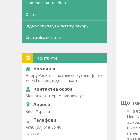
Повернення та обмін
Статті
Відео-приклади монтажу декору
Сертифікати якості
Контакти
Happy Pocket ― наклейки, кухонні фарту
хи, 3Д-панелі, підлога-пазл
Менеджер інтернет-магазину
Що так
Із 
Київ, Україна
Наші к
замовл
+380 (67) 618-56-49
широко
Kyivstar
структ
160 м