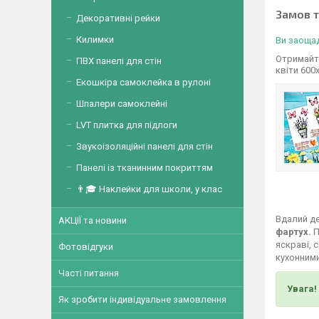
Замов 
Декоративні рейки
Килимки
Ви заощад
Отримайте
ПВХ панелі для стін
квіти 600
Екошкіра самоклейка в рулоні
Шпалери самоклейні
LVT плитка для підлоги
Звукоізоляційні панелі для стін
Панелі із тканинним покриттям
👨🎓 Наклейки для школи, у клас
Вдалий де
АКЦІЇ та новини
фартух.
П
яскраві, 
Фотовідгуки
кухонними
Часті питання
Увага!
Як зробити індивідуальне замовлення