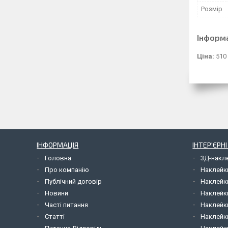
Розмір
Інформ
Ціна:
510
ІНФОРМАЦІЯ
ІНТЕР'ЄРН
Головна
3Д-накл
Про компанію
Наклейк
Публічний договір
Наклейк
Новини
Наклейк
Часті питання
Наклейк
Статті
Наклейки