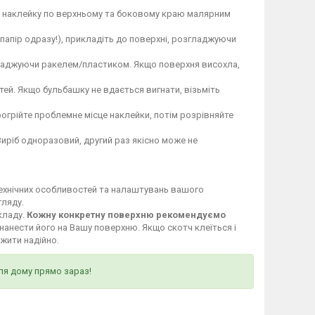
те наклейку по верхньому та боковому краю малярним
 папір одразу!), прикладіть до поверхні, розгладжуючи
гладжуючи ракелем/пластиком. Якщо поверхня висохла,
ей. Якщо бульбашку не вдається вигнати, візьміть
огрійте проблемне місце наклейки, потім розрівняйте
Виріб одноразовий, другий раз якісно може не
технічних особливостей та налаштувань вашого
гляду.
кладу.
Кожну конкретну поверхню рекомендуємо
нанести його на Вашу поверхню. Якщо скотч клеїться і
ужити надійно.
ля дому прямо зараз!