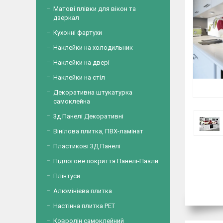
Матові плівки для вікон та
дзеркал
Кухонні фартухи
Наклейки на холодильник
Наклейки на двері
Наклейки на стіл
Декоративна штукатурка
самоклейна
3д Панелі Декоративні
Вінілова плитка, ПВХ-ламінат
Пластикові 3Д Панелі
Підлогове покриття Панелі-Пазли
Плінтуси
Алюмінієва плитка
Настінна плитка PET
Ковролін самоклейний