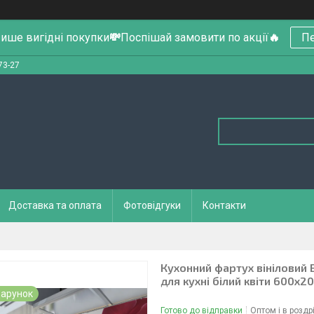
ише вигідні покупки
💸
Поспішай замовити по акції
🔥
Пе
73-27
Доставка та оплата
Фотовідгуки
Контакти
Кухонний фартух вініловий Б
для кухні білий квіти 600х2
арунок
Готово до відправки
Оптом і в роздр