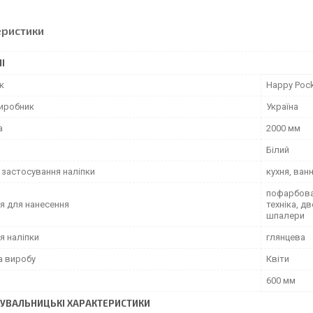
еристики
І
к
Happy Poc
виробник
Україна
а
2000 мм
Білий
 застосування наліпки
кухня, ван
пофарбован
я для нанесення
техніка, д
шпалери
я наліпки
глянцева
а виробу
Квіти
600 мм
УВАЛЬНИЦЬКІ ХАРАКТЕРИСТИКИ