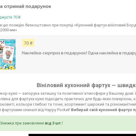
та отримай подарунок
жуєте 70 ₴
 цю позицію безкоштовно при покупці «Кухонний фартух вініловий Бордов
х2000 мм»
70 ₴
Наклейка-сюрприз в подарунок! Одна наклейка в подару
Вініловий кухонний фартух — швидко
кор кухні — запорука затишку та позитивної атмосфери у Вашому домі. 
лівка для фартуха кухні підходить практично для будь-яких поверхонь, к
соковиті, кольори глибокі та точні, асортимент широкий та різноманітни
 фартухами-скиналі від Happy Pocket!
Вибирай свій кухонний фартух п
Знижка при замовленні
від 3 шт.
!