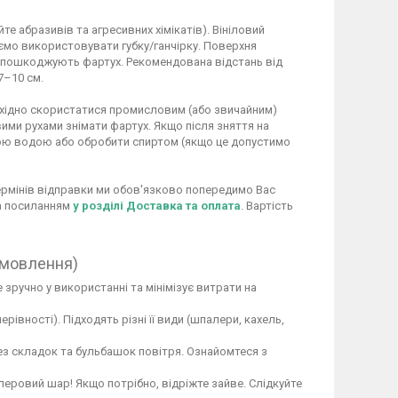
 абразивів та агресивних хімікатів). Вініловий
ємо використовувати губку/ганчірку. Поверхня
не пошкоджують фартух. Рекомендована відстань від
7–10 см.
обхідно скористатися промисловим (або звичайним)
ими рухами знімати фартух. Якщо після зняття на
ою водою або обробити спиртом (якщо це допустимо
 термінів відправки ми обов'язково попередимо Вас
за посиланням
у розділі Доставка та оплата
. Вартість
амовлення)
 зручно у використанні та мінімізує витрати на
вності). Підходять різні її види (шпалери, кахель,
ез складок та бульбашок повітря. Ознайомтеся з
перовий шар! Якщо потрібно, відріжте зайве. Слідкуйте