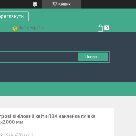
Кошик
реглянути
Київ, Україна
Пошук...
рові вініловий квіти ПВХ наклейка плівка
00х2000 мм
іб
Код:
Z180280_1