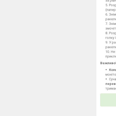
за рів
Розр
(папер
Знім
ракеле
Знім
змочіт
Розр
голку 
У ра
ракел
Не 
прикле
Важливо
Кол
моніто
Суча
перев
тримає