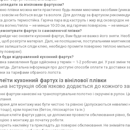
доглядати за вініловим фартухом?
ню плівки можна мити практично будь-якими миючими засобами (уникайте
 зовсім не боїться води та вологи. Для догляду за фартухом рекоменду
а досить термостійка. Гаряча пара від каструль і жир від сковорідок 
а вогню/тепла — не менше 10-20 см, від гарячих поверхонь — не менше 
демонтувати фартух із самоклеючої плівки?
рийде час оновити кухонний фартух, Вам буде не важко його зняти. Не
 щоб розігріти матеріал. Далі, не поспішаючи, поступальними маятников
хні залишаться сліди клею, необхідно промити поверхню теплою мильн
пу поверхні).
и буде відправлений кухонний фартух?
вка замовлення буде здійснена у термін — 1-2 робочих дні. У разі зміни
егідь. Детальна інформація про доступні способи оплати та доставки 
ки за тарифами обраного логіста.
леїти кухонний фартух із вінілової плівки
ьна інструкція обов'язково додається до кожного з
нні фартухи нанесені на транспортувальне полотно і скручені в рулон. Це
лання.
рхня для монтажу має бути чистою та рівною (допускаються невеликі нері
тощо), крім пористих (бетон, гіпсокартон та ін.)
ніше клеїти фартух удвох, це допоможе провести обклеювання рівно, б
кцією з монтажу до початку роботи.
орніть наклейку та прикладіть до поверхні обклеювання. Не знімайте па