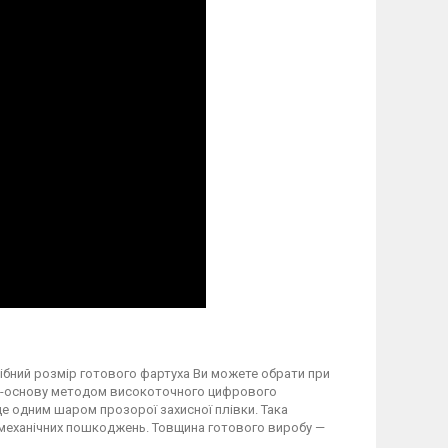
трібний розмір готового фартуха Ви можете обрати при
вку-основу методом високоточного цифрового
 одним шаром прозорої захисної плівки. Така
а механічних пошкоджень. Товщина готового виробу —