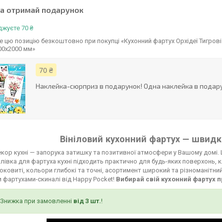
та отримай подарунок
жуєте 70 ₴
 цю позицію безкоштовно при покупці «Кухонний фартух Орхідеї Тигрові в
00х2000 мм»
70 ₴
Наклейка-сюрприз в подарунок! Одна наклейка в подару
Вініловий кухонний фартух — швидко
кор кухні — запорука затишку та позитивної атмосфери у Вашому домі. 
лівка для фартуха кухні підходить практично для будь-яких поверхонь, к
соковиті, кольори глибокі та точні, асортимент широкий та різноманітни
 фартухами-скиналі від Happy Pocket!
Вибирай свій кухонний фартух п
Знижка при замовленні
від 3 шт.
!