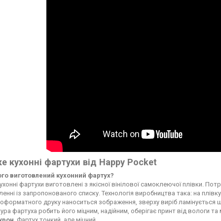
е кухонні фартухи від Happy Pocket
чого виготовлений кухонний фартух?
ухонні фартухи виготовлені з якісної вінілової самоклеючої плівки. По
енні із запропонованого списку. Технологія виробництва така: на плі
форматного друку наноситься зображення, зверху виріб ламінується ще
ура фартуха робить його міцним, надійним, оберігає принт від вологи т
ікрон
. Фартух тонкий, але міцний.