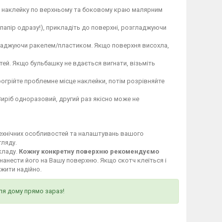
те наклейку по верхньому та боковому краю малярним
 папір одразу!), прикладіть до поверхні, розгладжуючи
гладжуючи ракелем/пластиком. Якщо поверхня висохла,
ей. Якщо бульбашку не вдається вигнати, візьміть
огрійте проблемне місце наклейки, потім розрівняйте
Виріб одноразовий, другий раз якісно може не
технічних особливостей та налаштувань вашого
гляду.
кладу.
Кожну конкретну поверхню рекомендуємо
нанести його на Вашу поверхню. Якщо скотч клеїться і
ужити надійно.
ля дому прямо зараз!