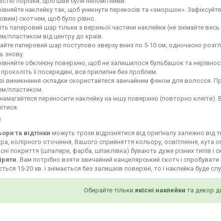
ністю порізки, щоб шви були непомітними.
івняйте наклейку так, щоб уникнути перекосів та «зморшок». Зафіксуй
овим) скотчем, щоб було рівно.
іть паперовий шар тільки з верхньої частини наклейки (не знімайте весь
м/пластиком від центру до країв.
айте паперовий шар поступово зверху вниз по 5-10 см, одночасно роз
ь знову.
івняйте обклеєну поверхню, щоб не залишилося бульбашок та нерівност
і проколіть її посередині, все прилипне без проблем.
зі виникнення складки скористайтеся звичайним феном для волосся. Пр
ем/пластиком.
намагайтеся переносити наклейку на іншу поверхню (повторно клеїти). 
їтися.
!
ьори та відтінки
можуть трохи відрізнятися від оригіналу залежно від 
ра, колірного оточення, Вашого сприйняття кольору, освітлення, кута о
сні покриття (шпалери, фарба, шпаклівка) бувають дуже різних типів і с
іряти.
Вам потрібно взяти звичайний канцелярський скотч і спробувати 
ться 15-20 хв. і знімається без залишків поверхні, то і наклейка буде сл
Обирайте тільки
якісні наклейки
та декор д