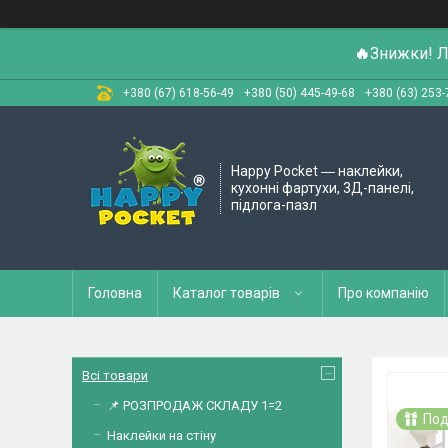
🔥
Знижки! Л
+380 (67) 618-56-49
+380 (50) 445-49-68
+380 (63) 253-
Happy Pocket ― наклейки,
кухонні фартухи, 3Д-панелі,
підлога-пазл
Головна
Каталог товарів
Про компанію
Всі товари
📌 РОЗПРОДАЖ СКЛАДУ 1=2
Под
Наклейки на стіну