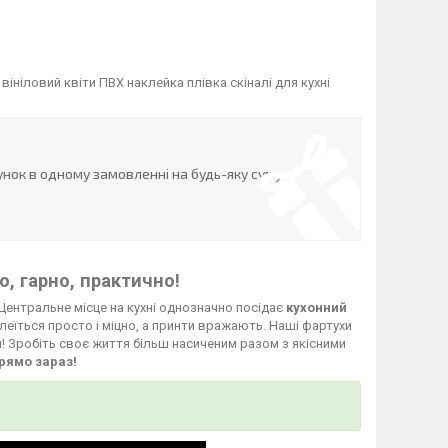
ініловий квіти ПВХ наклейка плівка скіналі для кухні
нок в одному замовленні на будь-яку суму
, гарно, практично!
Центральне місце на кухні однозначно посідає
кухонний
леїться просто і міцно, а принти вражають. Наші фартухи
й! Зробіть своє життя більш насиченим разом з якісними
рямо зараз!