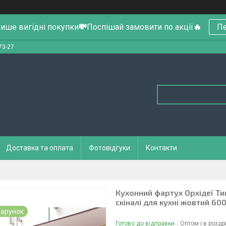
ише вигідні покупки
💸
Поспішай замовити по акції
🔥
Пе
73-27
Доставка та оплата
Фотовідгуки
Контакти
Кухонний фартух Орхідеї Тиг
скіналі для кухні жовтий 6
арунок
Готово до відправки
Оптом і в роздр