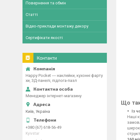
Повернення та обмін
Статті
Відео-приклади монтажу декору
Сертифікати якості
Контакти
Happy Pocket ― наклейки, кухонні фарту
хи, 3Д-панелі, підлога-пазл
Менеджер інтернет-магазину
Що так
Із 
Київ, Україна
Наші к
замовл
+380 (67) 618-56-49
широко
Kyivstar
структ
160 м