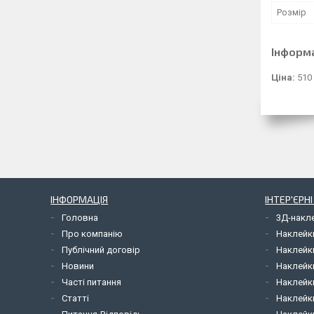
Розмір
Інформ
Ціна:
510
ІНФОРМАЦІЯ
ІНТЕР'ЄРН
Головна
3Д-накл
Про компанію
Наклейк
Публічний договір
Наклейк
Новини
Наклейк
Часті питання
Наклейк
Статті
Наклейки