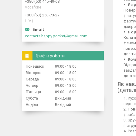
+380 (50) 445-49-68
Як 
Vodafone
Поверх
+380 (63) 253-73-27
фартух
Life:)
фартух
джерел
Як 
contacts.happy.pocket@gmail.com
Коли п
феном,
повер
для ти
Графік роботи
Кол
Відпра
Понеділок
09:00
18:00
заздал
Вівторок
09:00
18:00
достав
Середа
09:00
18:00
Як нак
Четвер
09:00
18:00
(детал
Пʼятниця
09:00
18:00
Кухо
Субота
Вихідний
переси
Неділя
Вихідний
Пове
фарба 
Зруч
інстру
Розг