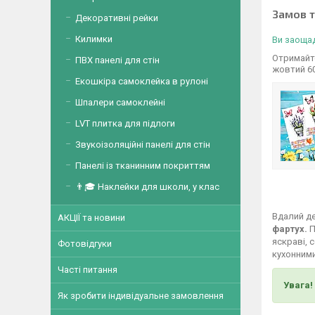
Замов 
Декоративні рейки
Килимки
Ви заощад
Отримайте
ПВХ панелі для стін
жовтий 6
Екошкіра самоклейка в рулоні
Шпалери самоклейні
LVT плитка для підлоги
Звукоізоляційні панелі для стін
Панелі із тканинним покриттям
👨🎓 Наклейки для школи, у клас
Вдалий де
АКЦІЇ та новини
фартух.
П
яскраві, 
Фотовідгуки
кухонними
Часті питання
Увага!
Як зробити індивідуальне замовлення