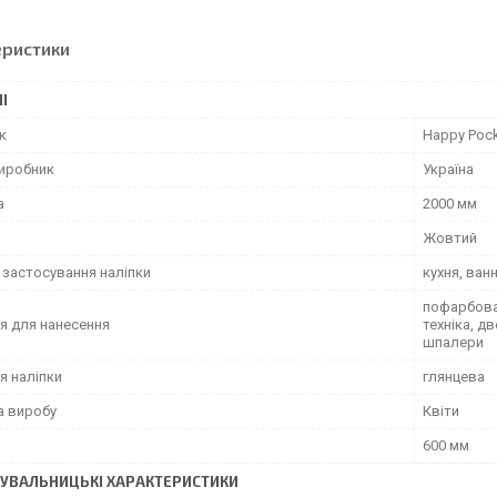
еристики
І
к
Happy Poc
виробник
Україна
а
2000 мм
Жовтий
 застосування наліпки
кухня, ван
пофарбован
я для нанесення
техніка, д
шпалери
я наліпки
глянцева
а виробу
Квіти
600 мм
УВАЛЬНИЦЬКІ ХАРАКТЕРИСТИКИ