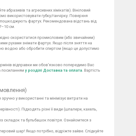
 абразивів та агресивних хімікатів). Вініловий
ємо використовувати губку/ганчірку. Поверхня
не пошкоджують фартух. Рекомендована відстань від
7–10 см.
обхідно скористатися промисловим (або звичайним)
ими рухами знімати фартух. Якщо після зняття на
ою водою або обробити спиртом (якщо це допустимо
 термінів відправки ми обов'язково попередимо Вас
за посиланням
у розділі Доставка та оплата
. Вартість
амовлення)
 зручно у використанні та мінімізує витрати на
вності). Підходять різні її види (шпалери, кахель,
ез складок та бульбашок повітря. Ознайомтеся з
перовий шар! Якщо потрібно, відріжте зайве. Слідкуйте