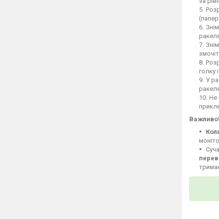
за рів
Розр
(папер
Знім
ракеле
Знім
змочіт
Розр
голку 
У ра
ракел
Не 
прикле
Важливо
Кол
моніто
Суча
перев
тримає