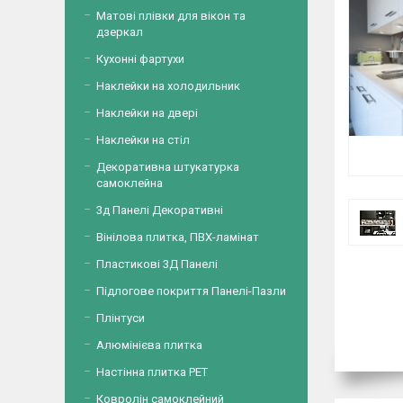
Матові плівки для вікон та
дзеркал
Кухонні фартухи
Наклейки на холодильник
Наклейки на двері
Наклейки на стіл
Декоративна штукатурка
самоклейна
3д Панелі Декоративні
Вінілова плитка, ПВХ-ламінат
Пластикові 3Д Панелі
Підлогове покриття Панелі-Пазли
Плінтуси
Алюмінієва плитка
Настінна плитка PET
Ковролін самоклейний