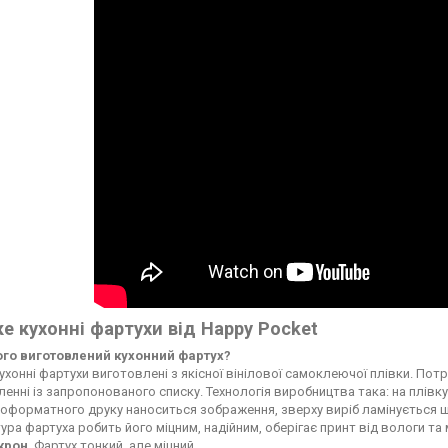
е кухонні фартухи від Happy Pocket
чого виготовлений кухонний фартух?
ухонні фартухи виготовлені з якісної вінілової самоклеючої плівки. По
енні із запропонованого списку. Технологія виробництва така: на плі
форматного друку наноситься зображення, зверху виріб ламінується ще
ура фартуха робить його міцним, надійним, оберігає принт від вологи т
ікрон
. Фартух тонкий, але міцний.