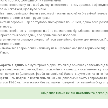
ністю порізки, щоб шви були непомітними.
івняйте наклейку так, щоб уникнути перекосів та «зморшок». Зафіксуй
овим) скотчем, щоб було рівно.
іть паперовий шар тільки з верхньої частини наклейки (не знімайте весь
м/пластиком від центру до країв.
айте паперовий шар поступово зверху вниз по 5-10 см, одночасно роз
ь знову.
івняйте обклеєну поверхню, щоб не залишилося бульбашок та нерівност
і проколіть її посередині, все прилипне без проблем.
зі виникнення складки скористайтеся звичайним феном для волосся. Пр
ем/пластиком.
намагайтеся переносити наклейку на іншу поверхню (повторно клеїти). 
їтися.
!
ьори та відтінки
можуть трохи відрізнятися від оригіналу залежно від 
ра, колірного оточення, Вашого сприйняття кольору, освітлення, кута о
сні покриття (шпалери, фарба, шпаклівка) бувають дуже різних типів і с
іряти.
Вам потрібно взяти звичайний канцелярський скотч і спробувати 
ться 15-20 хв. і знімається без залишків поверхні, то і наклейка буде сл
Обирайте тільки
якісні наклейки
та декор д