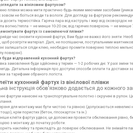
доглядати за вініловим фартухом?
ню плівки можна мити практично будь-якими миючими засобами (уникайте
 зовсім не боїться води та вологи. Для догляду за фартухом рекоменду
а досить термостійка. Гаряча пара від каструль і жир від сковорідок 
а вогню/тепла — не менше 10-20 см, від гарячих поверхонь — не менше 
демонтувати фартух із самоклеючої плівки?
рийде час оновити кухонний фартух, Вам буде не важко його зняти. Не
 щоб розігріти матеріал. Далі, не поспішаючи, поступальними маятников
хні залишаться сліди клею, необхідно промити поверхню теплою мильн
пу поверхні).
и буде відправлений кухонний фартух?
вка замовлення буде здійснена у термін — 1-2 робочих дні. У разі зміни
егідь. Детальна інформація про доступні способи оплати та доставки 
ки за тарифами обраного логіста.
леїти кухонний фартух із вінілової плівки
ьна інструкція обов'язково додається до кожного з
нні фартухи нанесені на транспортувальне полотно і скручені в рулон. Це
лання.
рхня для монтажу має бути чистою та рівною (допускаються невеликі нері
тощо), крім пористих (бетон, гіпсокартон та ін.)
ніше клеїти фартух удвох, це допоможе провести обклеювання рівно, б
кцією з монтажу до початку роботи.
орніть наклейку та прикладіть до поверхні обклеювання. Не знімайте па