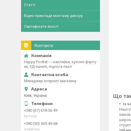
Статті
Відео-приклади монтажу декору
Сертифікати якості
Контакти
Happy Pocket ― наклейки, кухонні фарту
хи, 3Д-панелі, підлога-пазл
Менеджер інтернет-магазину
Що так
Київ, Україна
Із 
Наші к
+380 (67) 618-56-49
замовл
Kyivstar
широко
+380 (50) 445-49-68
структ
Vodafone
160 м