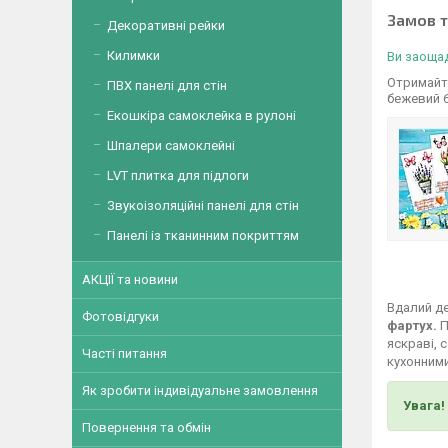
Замов 
Декоративні рейки
Килимки
Ви заощад
Отримайте
ПВХ панелі для стін
бежевий 
Екошкіра самоклейка в рулоні
Шпалери самоклейні
LVT плитка для підлоги
Звукоізоляційні панелі для стін
Панелі із тканинним покриттям
АКЦІЇ та новини
Вдалий де
Фотовідгуки
фартух.
П
яскраві, 
Часті питання
кухонними
Як зробити індивідуальне замовлення
Увага!
Повернення та обмін