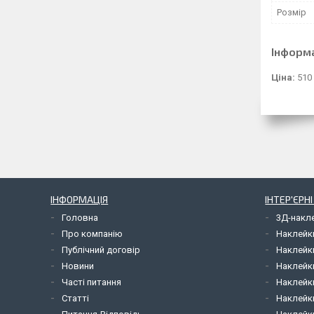
Розмір
Інформ
Ціна:
510
ІНФОРМАЦІЯ
ІНТЕР'ЄРН
Головна
3Д-накл
Про компанію
Наклейк
Публічний договір
Наклейк
Новини
Наклейк
Часті питання
Наклейк
Статті
Наклейки