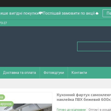
ише вигідні покупки
💸
Поспішай замовити по акції
🔥
Пе
73-27
Доставка та оплата
Фотовідгуки
Контакти
Кухонний фартух самоклеючий
ка
наклейка ПВХ бежевий 600
арунок
Готово до відправки
Оптом і в роздр