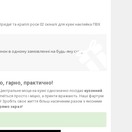
ідеї та краплі роси 02 скіналі для кухні наклейка ПВХ
нок в одному замовленні на будь-яку суму
, гарно, практично!
Центральне місце на кухні однозначно посідає
кухонний
леїться просто і міцно, а принти вражають. Наші фартухи
й! Зробіть своє життя більш насиченим разом з якісними
рямо зараз!