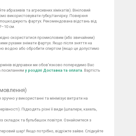
 абразивів та агресивних хімікатів). Вініловий
ємо використовувати губку/ганчірку. Поверхня
не пошкоджують фартух. Рекомендована відстань від
7–10 см.
обхідно скористатися промисловим (або звичайним)
ими рухами знімати фартух. Якщо після зняття на
ою водою або обробити спиртом (якщо це допустимо
 термінів відправки ми обов'язково попередимо Вас
за посиланням
у розділі Доставка та оплата
. Вартість
амовлення)
 зручно у використанні та мінімізує витрати на
вності). Підходять різні її види (шпалери, кахель,
ез складок та бульбашок повітря. Ознайомтеся з
перовий шар! Якщо потрібно, відріжте зайве. Слідкуйте