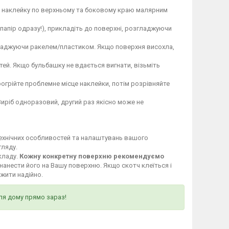
те наклейку по верхньому та боковому краю малярним
 папір одразу!), прикладіть до поверхні, розгладжуючи
гладжуючи ракелем/пластиком. Якщо поверхня висохла,
ей. Якщо бульбашку не вдається вигнати, візьміть
огрійте проблемне місце наклейки, потім розрівняйте
Виріб одноразовий, другий раз якісно може не
технічних особливостей та налаштувань вашого
гляду.
кладу.
Кожну конкретну поверхню рекомендуємо
нанести його на Вашу поверхню. Якщо скотч клеїться і
ужити надійно.
ля дому прямо зараз!