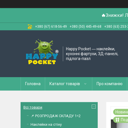
🔥
Знижки! Л
+380 (67) 618-56-49
+380 (50) 445-49-68
+380 (63) 253-
Happy Pocket ― наклейки,
кухонні фартухи, 3Д-панелі,
підлога-пазл
Головна
Каталог товарів
Про компанію
Всі товари
Новин
📌 РОЗПРОДАЖ СКЛАДУ 1=2
Под
Наклейки на стіну