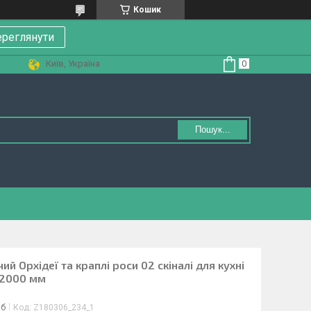
Кошик
реглянути
Київ, Україна
Пошук...
 Орхідеї та краплі роси 02 скіналі для кухні
х2000 мм
іб
Код:
Z180306_234_1