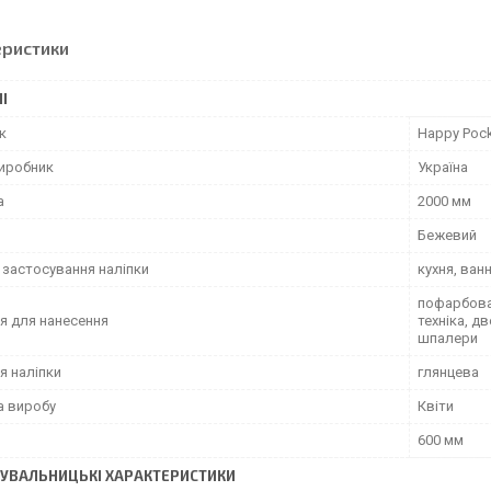
еристики
І
к
Happy Poc
виробник
Україна
а
2000 мм
Бежевий
 застосування наліпки
кухня, ван
пофарбован
я для нанесення
техніка, д
шпалери
я наліпки
глянцева
а виробу
Квіти
600 мм
УВАЛЬНИЦЬКІ ХАРАКТЕРИСТИКИ