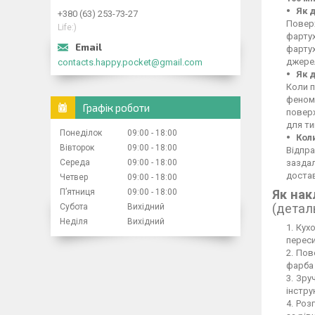
Як 
+380 (63) 253-73-27
Поверх
Life:)
фартух
фартух
джерел
contacts.happy.pocket@gmail.com
Як 
Коли п
феном,
Графік роботи
повер
для ти
Понеділок
09:00
18:00
Кол
Вівторок
09:00
18:00
Відпра
Середа
09:00
18:00
заздал
достав
Четвер
09:00
18:00
Пʼятниця
09:00
18:00
Як нак
(детал
Субота
Вихідний
Неділя
Вихідний
Кухо
переси
Пове
фарба 
Зруч
інстру
Розг