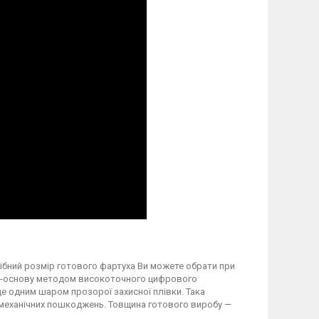
трібний розмір готового фартуха Ви можете обрати при
вку-основу методом високоточного цифрового
 одним шаром прозорої захисної плівки. Така
а механічних пошкоджень. Товщина готового виробу —