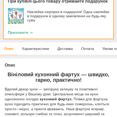
При купівлі цього товару отримайте подарунок
Наклейка-сюрприз в подарунок! Одна наклейка
в подарунок в одному замовленні на будь-яку
суму
Приховати
Опис
Характеристики
Доставка
Оплата
Умови п
Опис
Вініловий кухонний фартух — швидко,
гарно, практично!
Вдалий декор кухні — запорука затишку та позитивної
атмосфери у Вашому домі. Центральне місце на кухні
однозначно посідає
кухонний фартух.
Плівка для фартуха
кухні підходить практично для будь-яких поверхонь, клеїться
просто і міцно, а принти вражають. Наші фартухи яскраві,
соковиті, кольори глибокі та точні, асортимент широкий та