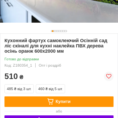
Кухонний фартух самоклеючий Осінній сад
ліс скіналі для кухні наклейка ПВХ дерева
осінь оранж 600х2000 мм
Готово до відправки
Код: Z180354_1
Опт і роздріб
510
₴
485 ₴
від 3 шт.
460 ₴
від 5 шт.
Купити
або