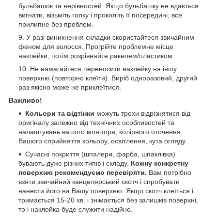
бульбашок та нерівностей. Якщо бульбашку не вдається
вигнати, візьміть голку і проколіть її посередині, все
прилипне без проблем.
У разі виникнення складки скористайтеся звичайним
феном для волосся. Прогрійте проблемне місце
наклейки, потім розрівняйте ракелем/пластиком.
Не намагайтеся переносити наклейку на іншу
поверхню (повторно клеїти). Виріб одноразовий, другий
раз якісно може не приклеїтися.
Важливо!
Кольори та відтінки
можуть трохи відрізнятися від
оригіналу залежно від технічних особливостей та
налаштувань вашого монітора, колірного оточення,
Вашого сприйняття кольору, освітлення, кута огляду.
Сучасні покриття (шпалери, фарба, шпаклівка)
бувають дуже різних типів і складу.
Кожну конкретну
поверхню рекомендуємо перевіряти.
Вам потрібно
взяти звичайний канцелярський скотч і спробувати
нанести його на Вашу поверхню. Якщо скотч клеїться і
тримається 15-20 хв. і знімається без залишків поверхні,
то і наклейка буде служити надійно.