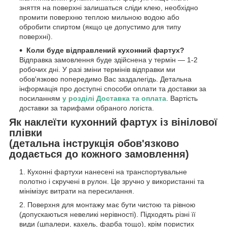
зняття на поверхні залишаться сліди клею, необхідно
промити поверхню теплою мильною водою або
обробити спиртом (якщо це допустимо для типу
поверхні).
Коли буде відправлений кухонний фартух?
Відправка замовлення буде здійснена у термін — 1-2
робочих дні. У разі зміни термінів відправки ми
обов'язково попередимо Вас заздалегідь. Детальна
інформація про доступні способи оплати та доставки за
посиланням
у розділі Доставка та оплата
. Вартість
доставки за тарифами обраного логіста.
Як наклеїти кухонний фартух із вінілової
плівки
(детальна інструкція обов'язково
додається до кожного замовлення)
Кухонні фартухи нанесені на транспортувальне
полотно і скручені в рулон. Це зручно у використанні та
мінімізує витрати на пересилання.
Поверхня для монтажу має бути чистою та рівною
(допускаються невеликі нерівності). Підходять різні її
види (шпалери, кахель, фарба тощо), крім пористих