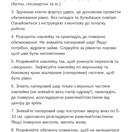
(бетон, гіпсокартон та ін.)
Зручніше клеїти фартух удвох, це допоможе провести
обклеювання рівно, без складок та бульбашок повітря.
Ознайомтеся з інструкцією з монтажу до початку
роботи.
Розгорніть наклейку та прикладіть до поверхні
обклеювання. Не знімайте паперовий шар! Якщо
потрібно, відріжте зайве. Слідкуйте за рівністю порізки,
щоб шви були непомітними.
Розрівняйте наклейку так, щоб уникнути перекосів та
«зморшок». Зафіксуйте наклейку по верхньому та
боковому краю малярним (паперовим) скотчем, щоб
було рівно.
Зніміть паперовий шар тільки з верхньої частини
наклейки (не знімайте весь папір одразу!), прикладіть
до поверхні, розгладжуючи ракелем/пластиком від
центру до країв.
Знімайте паперовий шар поступово зверху вниз по 5-
10 см, одночасно розгладжуючи ракелем/пластиком.
Якщо поверхня висохла, змочіть знову.
Розрівняйте обклеєну поверхню, щоб не залишилося