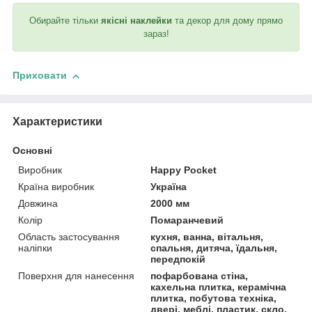
Обирайте тільки
якісні наклейки
та декор для дому прямо
зараз!
Приховати
Характеристики
Основні
Виробник
Happy Pocket
Країна виробник
Україна
Довжина
2000 мм
Колір
Помаранчевий
Область застосування
кухня, ванна, вітальня,
наліпки
спальня, дитяча, їдальня,
передпокій
Поверхня для нанесення
пофарбована стіна,
кахельна плитка, керамічна
плитка, побутова техніка,
двері, меблі, пластик, скло,