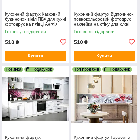
Кухонний фартух Казковий
Кухонний фартух Відпочинок
будиночок вініл ПВХ для кухні
повнокольоровий фотодрук
фотодрук на плівці Англія
наклейка на стіну для кухні
сільський краєвид 600х2000
природа краєвид 600х2000
Готово до відправки
Готово до відправки
мм
мммм
510
510
₴
₴
Купити
Купити
Новинка
Подарунок
Топ продажів
Подарунок
Кухонний фартух
Кухонний фартух Горобина