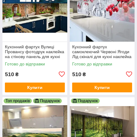
Кухонний фартух Вулиці
Кухонний фартух
Провансу фотодрук наклейка
самоклеючий Червоні Ягоди
на стінову панель для кухні
Лід скіналі для кухні наклейка
природа краєвид 600х2000
ПВХ зимовий натюрморт
Готово до відправки
Готово до відправки
мм
600х2000 мм
510
510
₴
₴
Купити
Купити
Топ продажів
Подарунок
Подарунок