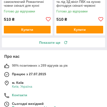
самоклеючий Романтичні
та лід 3Д вініл ПВХ на кухню
човни скіналі для кухні
фотодрук скіналі червоні
наклейка ПВХ рожеві дерева
ягоди кубики льоду 600х2000
Готово до відправки
Готово до відправки
600х2000 мм
мм
510
510
₴
₴
Купити
Купити
Показати ще
Про нас
98% позитивних з 289 відгуків за рік
Працює з 27.07.2015
м. Київ
Київ, Україна
Контакти
Сьогодні вихідний