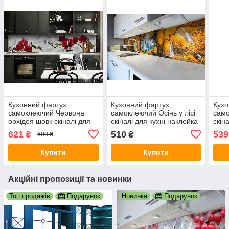
Кухонний фартух
Кухонний фартух
Кухо
самоклеючий Червона
самоклеючий Осінь у лісі
сам
орхідея шовк скіналі для
скіналі для кухні наклейка
скін
кухні наклейка ПВХ квіти
ПВХ жовте листя водоспад
ПВХ 
621
510
539
₴
₴
690 ₴
сірий 650х2500 мм
600х2000 мм
зеле
Купити
Купити
Акційні пропозиції та новинки
Топ продажів
Подарунок
Новинка
Подарунок