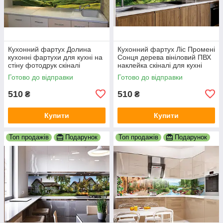
Кухонний фартух Долина
Кухонний фартух Ліс Промені
кухонні фартухи для кухні на
Сонця дерева вініловий ПВХ
стіну фотодрук скіналі
наклейка скіналі для кухні
природа краєвид 600х2000
зелений 600х2000 мм
Готово до відправки
Готово до відправки
мм
510
510
₴
₴
Купити
Купити
Топ продажів
Подарунок
Топ продажів
Подарунок