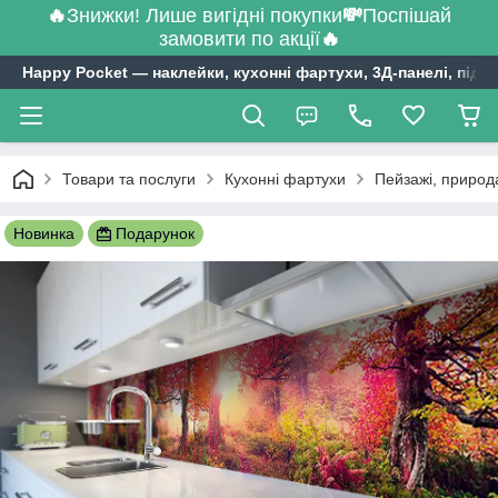
🔥
Знижки! Лише вигідні покупки
💸
Поспішай
замовити по акції
🔥
Happy Pocket ― наклейки, кухонні фартухи, 3Д-панелі, підл
Товари та послуги
Кухонні фартухи
Пейзажі, природ
Новинка
Подарунок