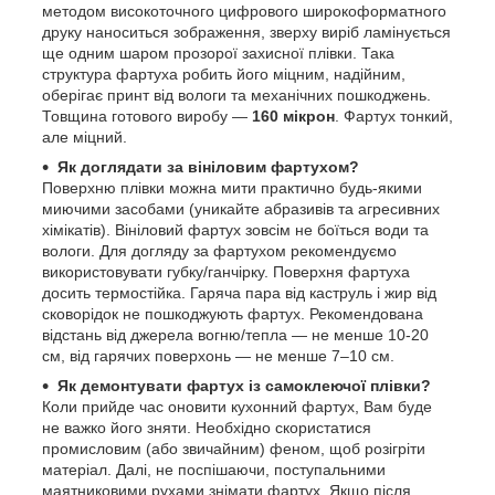
методом високоточного цифрового широкоформатного
друку наноситься зображення, зверху виріб ламінується
ще одним шаром прозорої захисної плівки. Така
структура фартуха робить його міцним, надійним,
оберігає принт від вологи та механічних пошкоджень.
Товщина готового виробу —
160 мікрон
. Фартух тонкий,
але міцний.
Як доглядати за вініловим фартухом?
Поверхню плівки можна мити практично будь-якими
миючими засобами (уникайте абразивів та агресивних
хімікатів). Вініловий фартух зовсім не боїться води та
вологи. Для догляду за фартухом рекомендуємо
використовувати губку/ганчірку. Поверхня фартуха
досить термостійка. Гаряча пара від каструль і жир від
сковорідок не пошкоджують фартух. Рекомендована
відстань від джерела вогню/тепла — не менше 10-20
см, від гарячих поверхонь — не менше 7–10 см.
Як демонтувати фартух із самоклеючої плівки?
Коли прийде час оновити кухонний фартух, Вам буде
не важко його зняти. Необхідно скористатися
промисловим (або звичайним) феном, щоб розігріти
матеріал. Далі, не поспішаючи, поступальними
маятниковими рухами знімати фартух. Якщо після