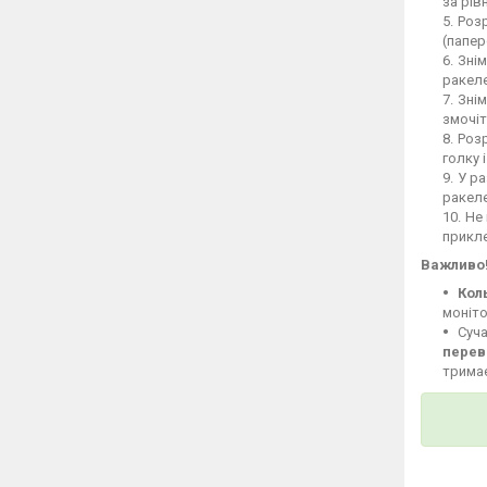
за рів
Розр
(папер
Знім
ракеле
Знім
змочіт
Розр
голку 
У ра
ракел
Не 
прикле
Важливо
Кол
моніто
Суча
перев
тримає