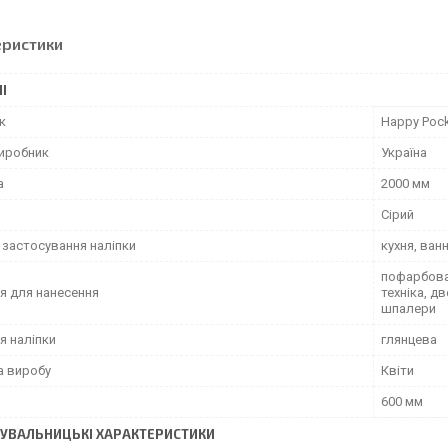
еристики
І
к
Happy Poc
виробник
Україна
а
2000 мм
Сірий
 застосування наліпки
кухня, ван
пофарбован
я для нанесення
техніка, д
шпалери
я наліпки
глянцева
а виробу
Квіти
600 мм
УВАЛЬНИЦЬКІ ХАРАКТЕРИСТИКИ