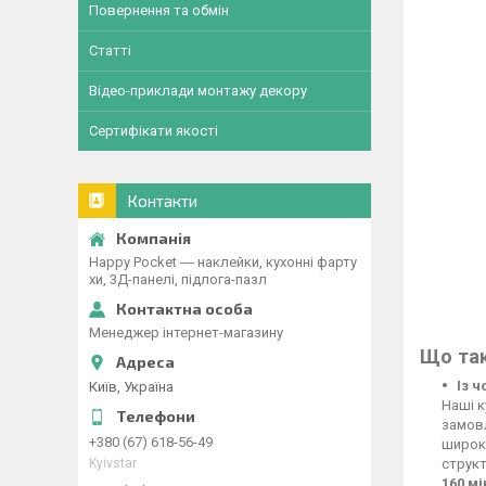
Повернення та обмін
Статті
Відео-приклади монтажу декору
Сертифікати якості
Контакти
Happy Pocket ― наклейки, кухонні фарту
хи, 3Д-панелі, підлога-пазл
Менеджер інтернет-магазину
Що так
Із 
Київ, Україна
Наші к
замовл
+380 (67) 618-56-49
широко
Kyivstar
структ
160 м