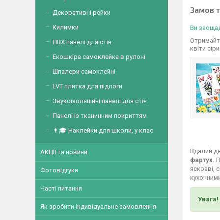
Замов 
Декоративні рейки
Килимки
Ви заощад
Отримайте
ПВХ панелі для стін
квіти сір
Екошкіра самоклейка в рулоні
Шпалери самоклейні
LVT плитка для підлоги
Звукоізоляційні панелі для стін
Панелі із тканинним покриттям
👨🎓 Наклейки для школи, у клас
Вдалий де
АКЦІЇ та новини
фартух.
П
яскраві, 
Фотовідгуки
кухонними
Часті питання
Увага!
Як зробити індивідуальне замовлення