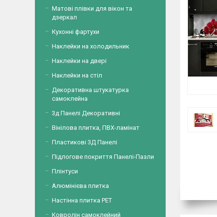
Матові плівки для вікон та
дзеркал
Кухонні фартухи
Наклейки на холодильник
Наклейки на двері
Наклейки на стіл
Декоративна штукатурка
самоклейна
3д Панелі Декоративні
Вінілова плитка, ПВХ-ламінат
Пластикові 3Д Панелі
Підлогове покриття Панелі-Пазли
Плінтуси
Алюмінієва плитка
Настінна плитка PET
Ковролін самоклейний