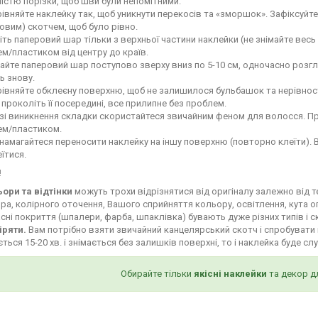
ністю порізки, щоб шви були непомітними.
івняйте наклейку так, щоб уникнути перекосів та «зморшок». Зафіксуй
овим) скотчем, щоб було рівно.
іть паперовий шар тільки з верхньої частини наклейки (не знімайте весь
м/пластиком від центру до країв.
айте паперовий шар поступово зверху вниз по 5-10 см, одночасно роз
ь знову.
івняйте обклеєну поверхню, щоб не залишилося бульбашок та нерівност
і проколіть її посередині, все прилипне без проблем.
зі виникнення складки скористайтеся звичайним феном для волосся. Пр
ем/пластиком.
намагайтеся переносити наклейку на іншу поверхню (повторно клеїти). 
їтися.
!
ьори та відтінки
можуть трохи відрізнятися від оригіналу залежно від 
ра, колірного оточення, Вашого сприйняття кольору, освітлення, кута о
сні покриття (шпалери, фарба, шпаклівка) бувають дуже різних типів і с
іряти.
Вам потрібно взяти звичайний канцелярський скотч і спробувати 
ться 15-20 хв. і знімається без залишків поверхні, то і наклейка буде сл
Обирайте тільки
якісні наклейки
та декор д