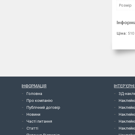
Розмір
Інформ
Ціна:
510
ІНФОРМАЦІЯ
ІНТЕР'ЄРН
Головна
3Д-накл
Про компанію
Наклейк
Публічний договір
Наклейк
Новини
Наклейк
Часті питання
Наклейк
Статті
Наклейки