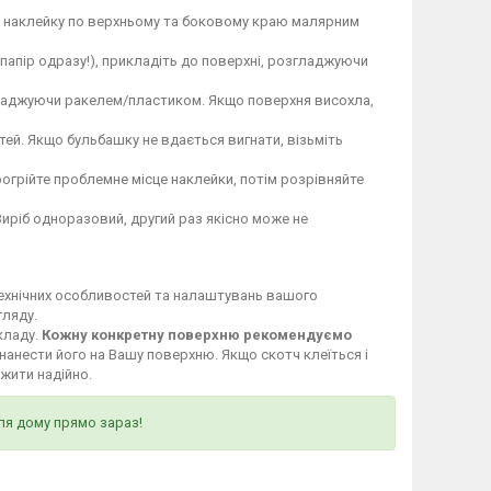
те наклейку по верхньому та боковому краю малярним
 папір одразу!), прикладіть до поверхні, розгладжуючи
гладжуючи ракелем/пластиком. Якщо поверхня висохла,
ей. Якщо бульбашку не вдається вигнати, візьміть
огрійте проблемне місце наклейки, потім розрівняйте
Виріб одноразовий, другий раз якісно може не
технічних особливостей та налаштувань вашого
гляду.
кладу.
Кожну конкретну поверхню рекомендуємо
нанести його на Вашу поверхню. Якщо скотч клеїться і
ужити надійно.
ля дому прямо зараз!