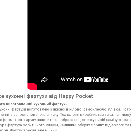
е кухонні фартухи від Happy Pocket
чого виготовлений кухонний фартух?
ухонні фартухи виготовлені з якісної вінілової самоклеючої плівки. По
енні із запропонованого списку. Технологія виробництва така: на плі
форматного друку наноситься зображення, зверху виріб ламінується ще
ура фартуха робить його міцним, надійним, оберігає принт від вологи т
ікрон
. Фартух тонкий, але міцний.