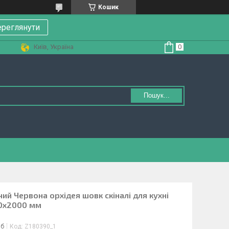
Кошик
реглянути
Київ, Україна
Пошук...
й Червона орхідея шовк скіналі для кухні
00х2000 мм
іб
Код:
Z180390_1