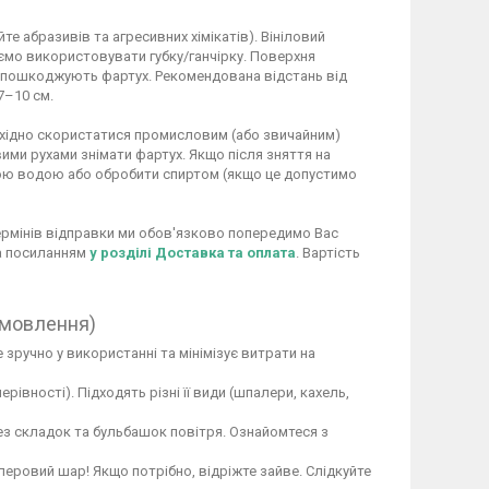
 абразивів та агресивних хімікатів). Вініловий
ємо використовувати губку/ганчірку. Поверхня
не пошкоджують фартух. Рекомендована відстань від
7–10 см.
обхідно скористатися промисловим (або звичайним)
ими рухами знімати фартух. Якщо після зняття на
ою водою або обробити спиртом (якщо це допустимо
 термінів відправки ми обов'язково попередимо Вас
за посиланням
у розділі Доставка та оплата
. Вартість
амовлення)
 зручно у використанні та мінімізує витрати на
вності). Підходять різні її види (шпалери, кахель,
ез складок та бульбашок повітря. Ознайомтеся з
перовий шар! Якщо потрібно, відріжте зайве. Слідкуйте