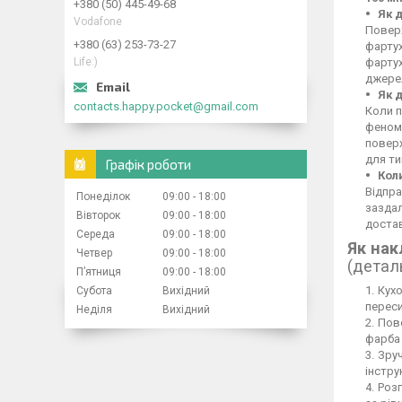
+380 (50) 445-49-68
Як 
Vodafone
Поверх
+380 (63) 253-73-27
фартух
Life:)
фартух
джерел
Як 
contacts.happy.pocket@gmail.com
Коли п
феном,
повер
для ти
Графік роботи
Кол
Відпра
Понеділок
09:00
18:00
заздал
Вівторок
09:00
18:00
достав
Середа
09:00
18:00
Як нак
Четвер
09:00
18:00
(детал
Пʼятниця
09:00
18:00
Кухо
Субота
Вихідний
переси
Неділя
Вихідний
Пове
фарба 
Зруч
інстру
Розг