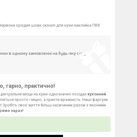
рвона орхідея шовк скіналі для кухні наклейка ПВХ
нок в одному замовленні на будь-яку суму
, гарно, практично!
Центральне місце на кухні однозначно посідає
кухонний
леїться просто і міцно, а принти вражають. Наші фартухи
й! Зробіть своє життя більш насиченим разом з якісними
рямо зараз!