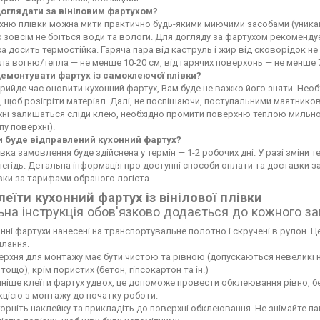
доглядати за вініловим фартухом?
ню плівки можна мити практично будь-якими миючими засобами (уникайте
 зовсім не боїться води та вологи. Для догляду за фартухом рекоменду
а досить термостійка. Гаряча пара від каструль і жир від сковорідок 
а вогню/тепла — не менше 10-20 см, від гарячих поверхонь — не менше 
демонтувати фартух із самоклеючої плівки?
рийде час оновити кухонний фартух, Вам буде не важко його зняти. Не
 щоб розігріти матеріал. Далі, не поспішаючи, поступальними маятников
хні залишаться сліди клею, необхідно промити поверхню теплою мильн
пу поверхні).
и буде відправлений кухонний фартух?
вка замовлення буде здійснена у термін — 1-2 робочих дні. У разі зміни
егідь. Детальна інформація про доступні способи оплати та доставки 
ки за тарифами обраного логіста.
леїти кухонний фартух із вінілової плівки
ьна інструкція обов'язково додається до кожного з
нні фартухи нанесені на транспортувальне полотно і скручені в рулон. Це
лання.
рхня для монтажу має бути чистою та рівною (допускаються невеликі нері
тощо), крім пористих (бетон, гіпсокартон та ін.)
ніше клеїти фартух удвох, це допоможе провести обклеювання рівно, б
кцією з монтажу до початку роботи.
орніть наклейку та прикладіть до поверхні обклеювання. Не знімайте па