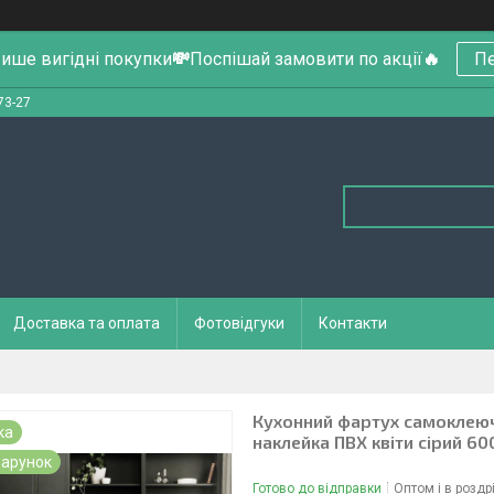
ише вигідні покупки
💸
Поспішай замовити по акції
🔥
Пе
73-27
Доставка та оплата
Фотовідгуки
Контакти
Кухонний фартух самоклеючи
ка
наклейка ПВХ квіти сірий 6
арунок
Готово до відправки
Оптом і в роздр