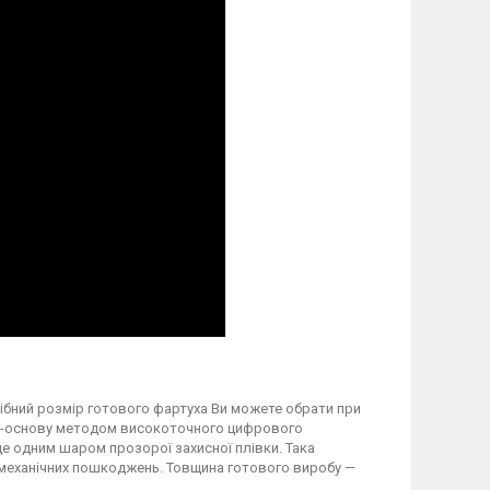
трібний розмір готового фартуха Ви можете обрати при
вку-основу методом високоточного цифрового
 одним шаром прозорої захисної плівки. Така
а механічних пошкоджень. Товщина готового виробу —