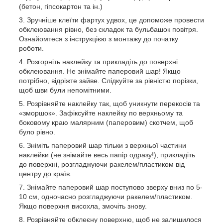
(бетон, гіпсокартон та ін.)
Зручніше клеїти фартух удвох, це допоможе провести
обклеювання рівно, без складок та бульбашок повітря.
Ознайомтеся з інструкцією з монтажу до початку
роботи.
Розгорніть наклейку та прикладіть до поверхні
обклеювання. Не знімайте паперовий шар! Якщо
потрібно, відріжте зайве. Слідкуйте за рівністю порізки,
щоб шви були непомітними.
Розрівняйте наклейку так, щоб уникнути перекосів та
«зморшок». Зафіксуйте наклейку по верхньому та
боковому краю малярним (паперовим) скотчем, щоб
було рівно.
Зніміть паперовий шар тільки з верхньої частини
наклейки (не знімайте весь папір одразу!), прикладіть
до поверхні, розгладжуючи ракелем/пластиком від
центру до країв.
Знімайте паперовий шар поступово зверху вниз по 5-
10 см, одночасно розгладжуючи ракелем/пластиком.
Якщо поверхня висохла, змочіть знову.
Розрівняйте обклеєну поверхню, щоб не залишилося