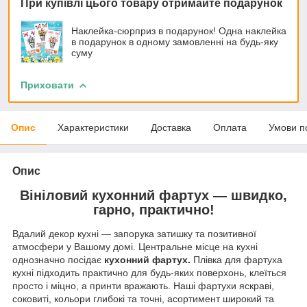
При купівлі цього товару отримайте подарунок
Наклейка-сюрприз в подарунок! Одна наклейка
в подарунок в одному замовленні на будь-яку
суму
Приховати
Опис
Характеристики
Доставка
Оплата
Умови п
Опис
Вініловий кухонний фартух — швидко,
гарно, практично!
Вдалий декор кухні — запорука затишку та позитивної
атмосфери у Вашому домі. Центральне місце на кухні
однозначно посідає
кухонний фартух.
Плівка для фартуха
кухні підходить практично для будь-яких поверхонь, клеїться
просто і міцно, а принти вражають. Наші фартухи яскраві,
соковиті, кольори глибокі та точні, асортимент широкий та