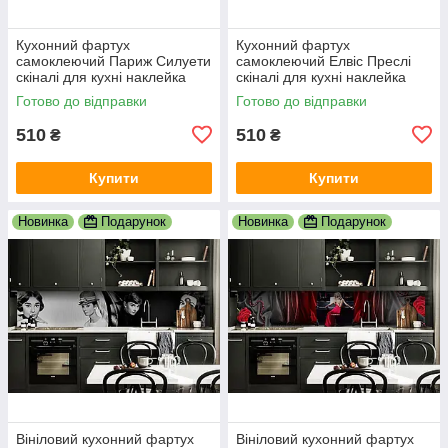
Кухонний фартух
Кухонний фартух
самоклеючий Париж Силуети
самоклеючий Елвіс Преслі
скіналі для кухні наклейка
скіналі для кухні наклейка
ПВХ люди мальований
ПВХ ретро співаки сірий
Готово до відправки
Готово до відправки
вулиця 600х2000 мм
600х2000 мм
510
510
₴
₴
Купити
Купити
Новинка
Подарунок
Новинка
Подарунок
Вініловий кухонний фартух
Вініловий кухонний фартух