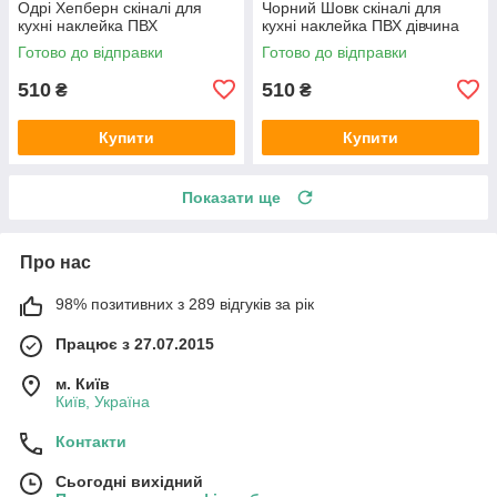
Одрі Хепберн скіналі для
Чорний Шовк скіналі для
кухні наклейка ПВХ
кухні наклейка ПВХ дівчина
персонажі ретро Чорно-білий
рояль троянди 600х2000 мм
Готово до відправки
Готово до відправки
600х2000 мм
510
510
₴
₴
Купити
Купити
Показати ще
Про нас
98% позитивних з 289 відгуків за рік
Працює з 27.07.2015
м. Київ
Київ, Україна
Контакти
Сьогодні вихідний