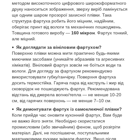
методом високоточного цифрового широкоформатного
друку наноситься зображення, зверху виріб ламінується
ще одним шаром прозорої захисної плівки. Така
структура фартуха робить його міцним, надійним,
оберігає принт від вологи та механічних пошкоджень.
Товщина готового виробу —
160 мікрон
. Фартух тонкий,
але міцний.
Як доглядати за вініловим фартухом?
Поверхню плівки можна мити практично будь-якими
миючими засобами (уникайте абразивів та агресивних
хімікатів). Вініловий фартух зовсім не боїться води та
вологи. Для догляду за фартухом рекомендуємо
використовувати губку/ганчірку. Поверхня фартуха
досить термостійка. Гаряча пара від каструль і жир від
сковорідок не пошкоджують фартух. Рекомендована
відстань від джерела вогню/тепла — не менше 10-20
см, від гарячих поверхонь — не менше 7–10 см.
Як демонтувати фартух із самоклеючої плівки?
Коли прийде час оновити кухонний фартух, Вам буде
не важко його зняти. Необхідно скористатися
промисловим (або звичайним) феном, щоб розігріти
матеріал. Далі, не поспішаючи, поступальними
маятниковими рухами знімати фартух. Якщо після