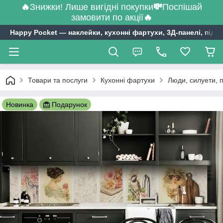
🔥
Знижки! Лише вигідні покупки
💸
Поспішай
замовити по акції
🔥
Happy Pocket ― наклейки, кухонні фартухи, 3Д-панелі, підл
Товари та послуги
Кухонні фартухи
Люди, силуети, 
Новинка
Подарунок