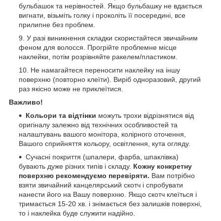
бульбашок та нерівностей. Якщо бульбашку не вдається
вигнати, візьміть голку і проколіть її посередині, все
прилипне без проблем.
У разі виникнення складки скористайтеся звичайним
феном для волосся. Прогрійте проблемне місце
наклейки, потім розрівняйте ракелем/пластиком.
Не намагайтеся переносити наклейку на іншу
поверхню (повторно клеїти). Виріб одноразовий, другий
раз якісно може не приклеїтися.
Важливо!
Кольори та відтінки
можуть трохи відрізнятися від
оригіналу залежно від технічних особливостей та
налаштувань вашого монітора, колірного оточення,
Вашого сприйняття кольору, освітлення, кута огляду.
Сучасні покриття (шпалери, фарба, шпаклівка)
бувають дуже різних типів і складу.
Кожну конкретну
поверхню рекомендуємо перевіряти.
Вам потрібно
взяти звичайний канцелярський скотч і спробувати
нанести його на Вашу поверхню. Якщо скотч клеїться і
тримається 15-20 хв. і знімається без залишків поверхні,
то і наклейка буде служити надійно.