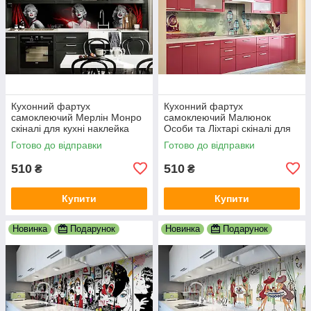
Кухонний фартух
Кухонний фартух
самоклеючий Мерлін Монро
самоклеючий Малюнок
скіналі для кухні наклейка
Особи та Ліхтарі скіналі для
ПВХ дівчина люди чорний
кухні наклейка ПВХ люди
Готово до відправки
Готово до відправки
600х2000 мм
зелений 600х2000 мм
510
510
₴
₴
Купити
Купити
Новинка
Подарунок
Новинка
Подарунок