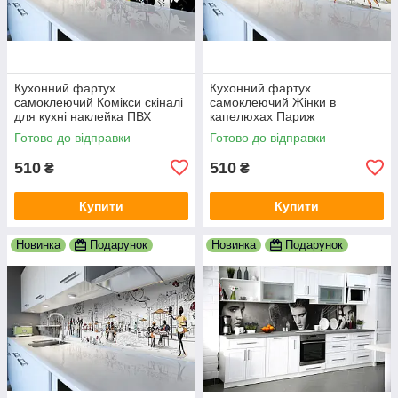
Кухонний фартух
Кухонний фартух
самоклеючий Комікси скіналі
самоклеючий Жінки в
для кухні наклейка ПВХ
капелюхах Париж
малюнок люди білий
мальований скіналі для кухні
Готово до відправки
Готово до відправки
600х2000 мм
наклейка ПВХ беж 600х2000
мм
510
510
₴
₴
Купити
Купити
Новинка
Подарунок
Новинка
Подарунок