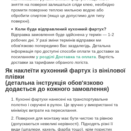
зняття на поверхні залишаться сліди клею, необхідно
промити поверхню теплою мильною водою або
обробити спиртом (якщо це допустимо для типу
поверхні).
Коли буде відправлений кухонний фартух?
Відправка замовлення буде здійснена у термін — 1-2
робочих дні. У разі зміни термінів відправки ми
обов'язково попередимо Вас заздалегідь. Детальна
інформація про доступні способи оплати та доставки за
посиланням
у розділі Доставка та оплата
. Вартість
доставки за тарифами обраного логіста.
Як наклеїти кухонний фартух із вінілової
плівки
(детальна інструкція обов'язково
додається до кожного замовлення)
Кухонні фартухи нанесені на транспортувальне
полотно і скручені в рулон. Це зручно у використанні та
мінімізує витрати на пересилання.
Поверхня для монтажу має бути чистою та рівною
(допускаються невеликі нерівності). Підходять різні її
види (шпалери, кахель, фарба тощо), крім пористих