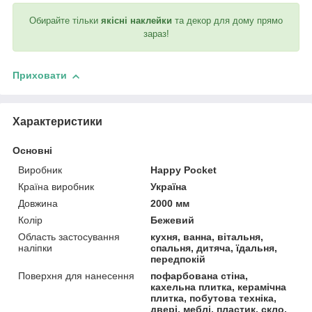
Обирайте тільки
якісні наклейки
та декор для дому прямо
зараз!
Приховати
Характеристики
Основні
Виробник
Happy Pocket
Країна виробник
Україна
Довжина
2000 мм
Колір
Бежевий
Область застосування
кухня, ванна, вітальня,
наліпки
спальня, дитяча, їдальня,
передпокій
Поверхня для нанесення
пофарбована стіна,
кахельна плитка, керамічна
плитка, побутова техніка,
двері, меблі, пластик, скло,