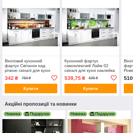
Вініловий кухонний
Кухонний фартух
Віні
фартух Світанок над
самоклеючий Лайм 02
фар
річкою скіналі для кухні
скіналі для кухні наклейка
Роже
наклейка ПВХ сонце вода
ПВХ цитруси лід м'ята
для 
342
539,75
510
₴
₴
760 ₴
635 ₴
озеро Бежевий 600х3000
зелений 600х2500 мм
кола
мм
мм
Купити
Купити
Акційні пропозиції та новинки
Новинка
Подарунок
Новинка
Подарунок