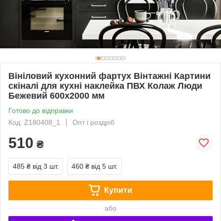
Вініловий кухонний фартух Вінтажні Картини
скіналі для кухні наклейка ПВХ Колаж Люди
Бежевий 600х2000 мм
Готово до відправки
Код: Z180408_1
Опт і роздріб
510
₴
485 ₴
від 3 шт.
460 ₴
від 5 шт.
Купити
або