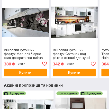
Вініловий кухонний
Вініловий кухонний
Кухо
фартух Магнолії Чорне
фартух Світанок над
Троп
скло декоративна плівка
річкою скіналі для кухні
віні
наклейка скіналі ПВХ лоза
наклейка ПВХ сонце вода
плів
380
342
304
₴
₴
760 ₴
760 ₴
ягоди Зелений 600х3000
озеро Бежевий 600х3000
зеле
мм
мм
Купити
Купити
Акційні пропозиції та новинки
Подарунок
Топ продажів
Подарунок