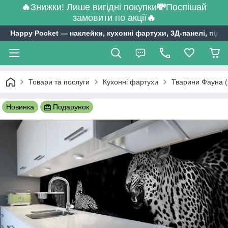
🔥
Знижки! Лише вигідні покупки
💸
Поспішай
замовити по акції
🔥
Happy Pocket ― наклейки, кухонні фартухи, 3Д-панелі, підл
Товари та послуги
Кухонні фартухи
Тварини Фауна (
Новинка
Подарунок