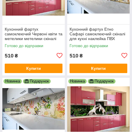
Кухонний фартух
Кухонний фартух Етно
самоклеючий Червоні квіти та
Сафарі самоклеючий скіналі
метелики метелики скіналі
для кухні наклейка ПВХ
для кухні наклейка ПВХ
слони зебри Африка
Готово до відправки
Готово до відправки
600х2000 мм
600х2000 мм
510
510
₴
₴
Купити
Купити
Новинка
Подарунок
Новинка
Подарунок