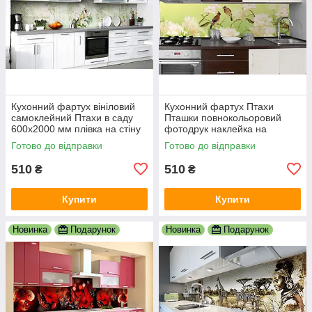
Кухонний фартух вініловий
Кухонний фартух Птахи
самоклейний Птахи в саду
Пташки повнокольоровий
600х2000 мм плівка на стіну
фотодрук наклейка на
Happy Pocket Z181429
стінову панель для кухні
Готово до відправки
Готово до відправки
природа 600х2000 мм
510
510
₴
₴
Купити
Купити
Новинка
Подарунок
Новинка
Подарунок