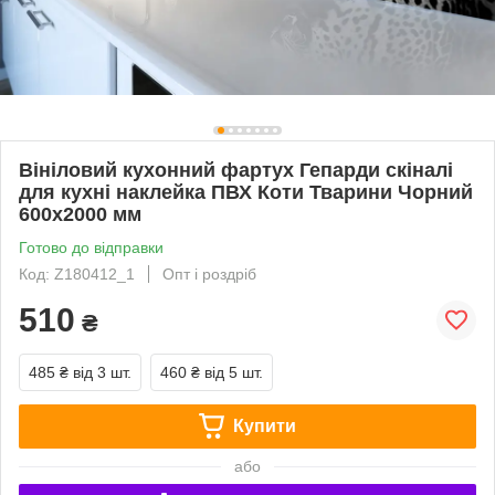
Вініловий кухонний фартух Гепарди скіналі
для кухні наклейка ПВХ Коти Тварини Чорний
600х2000 мм
Готово до відправки
Код: Z180412_1
Опт і роздріб
510
₴
485 ₴
від 3 шт.
460 ₴
від 5 шт.
Купити
або