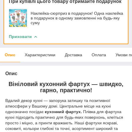
При купівлі цього товару отримайте подарунок
Наклейка-сюрприз в подарунок! Одна наклейка
в подарунок в одному замовленні на будь-яку
суму
Приховати
Опис
Характеристики
Доставка
Оплата
Умови п
Опис
Вініловий кухонний фартух — швидко,
гарно, практично!
Вдалий декор кухні — запорука затишку та позитивної
атмосфери у Вашому домі. Центральне місце на кухні
однозначно посідає
кухонний фартух.
Плівка для фартуха
кухні підходить практично для будь-яких поверхонь, клеїться
просто і міцно, а принти вражають. Наші фартухи яскраві,
соковиті, кольори глибокі та точні, асортимент широкий та