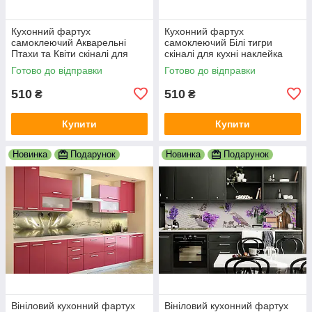
Кухонний фартух
Кухонний фартух
самоклеючий Акварельні
самоклеючий Білі тигри
Птахи та Квіти скіналі для
скіналі для кухні наклейка
кухні наклейка ПВХ бежевий
ПВХ тварини зелений
Готово до відправки
Готово до відправки
600х2000 мм
600х2000 мм
510
510
₴
₴
Купити
Купити
Новинка
Подарунок
Новинка
Подарунок
Вініловий кухонний фартух
Вініловий кухонний фартух