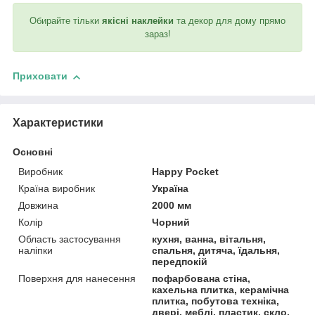
Обирайте тільки
якісні наклейки
та декор для дому прямо
зараз!
Приховати
Характеристики
Основні
Виробник
Happy Pocket
Країна виробник
Україна
Довжина
2000 мм
Колір
Чорний
Область застосування
кухня, ванна, вітальня,
наліпки
спальня, дитяча, їдальня,
передпокій
Поверхня для нанесення
пофарбована стіна,
кахельна плитка, керамічна
плитка, побутова техніка,
двері, меблі, пластик, скло,