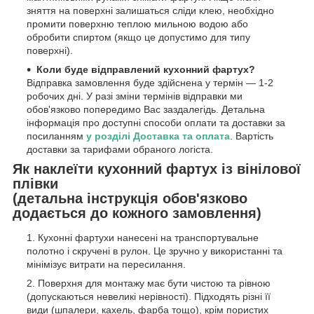
зняття на поверхні залишаться сліди клею, необхідно
промити поверхню теплою мильною водою або
обробити спиртом (якщо це допустимо для типу
поверхні).
Коли буде відправлений кухонний фартух?
Відправка замовлення буде здійснена у термін — 1-2
робочих дні. У разі зміни термінів відправки ми
обов'язково попередимо Вас заздалегідь. Детальна
інформація про доступні способи оплати та доставки за
посиланням
у розділі Доставка та оплата
. Вартість
доставки за тарифами обраного логіста.
Як наклеїти кухонний фартух із вінілової
плівки
(детальна інструкція обов'язково
додається до кожного замовлення)
Кухонні фартухи нанесені на транспортувальне
полотно і скручені в рулон. Це зручно у використанні та
мінімізує витрати на пересилання.
Поверхня для монтажу має бути чистою та рівною
(допускаються невеликі нерівності). Підходять різні її
види (шпалери, кахель, фарба тощо), крім пористих