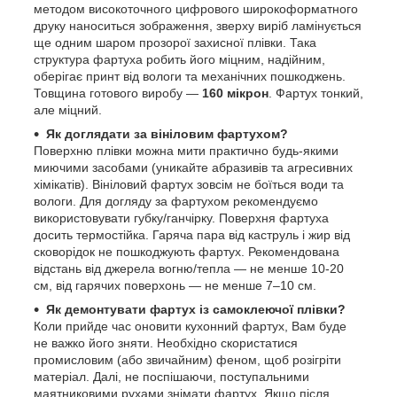
методом високоточного цифрового широкоформатного
друку наноситься зображення, зверху виріб ламінується
ще одним шаром прозорої захисної плівки. Така
структура фартуха робить його міцним, надійним,
оберігає принт від вологи та механічних пошкоджень.
Товщина готового виробу —
160 мікрон
. Фартух тонкий,
але міцний.
Як доглядати за вініловим фартухом?
Поверхню плівки можна мити практично будь-якими
миючими засобами (уникайте абразивів та агресивних
хімікатів). Вініловий фартух зовсім не боїться води та
вологи. Для догляду за фартухом рекомендуємо
використовувати губку/ганчірку. Поверхня фартуха
досить термостійка. Гаряча пара від каструль і жир від
сковорідок не пошкоджують фартух. Рекомендована
відстань від джерела вогню/тепла — не менше 10-20
см, від гарячих поверхонь — не менше 7–10 см.
Як демонтувати фартух із самоклеючої плівки?
Коли прийде час оновити кухонний фартух, Вам буде
не важко його зняти. Необхідно скористатися
промисловим (або звичайним) феном, щоб розігріти
матеріал. Далі, не поспішаючи, поступальними
маятниковими рухами знімати фартух. Якщо після