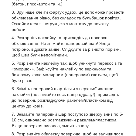
(бетон, гіпсокартон та ін.)
Зручніше клеїти фартух удвох, це допоможе провести
обклеювання рівно, без складок та бульбашок повітря.
Ознайомтеся з інструкцією з монтажу до початку
роботи.
Розгорніть наклейку та прикладіть до поверхні
обклеювання. Не знімайте паперовий шар! Якщо
потрібно, відріжте зайве. Слідкуйте за рівністю порізки,
щоб шви були непомітними.
Розрівняйте наклейку так, щоб уникнути перекосів та
«зморшок». Зафіксуйте наклейку по верхньому та
боковому краю малярним (паперовим) скотчем, щоб
було рівно.
Зніміть паперовий шар тільки з верхньої частини
наклейки (не знімайте весь папір одразу!), прикладіть
до поверхні, розгладжуючи ракелем/пластиком від
центру до країв.
Знімайте паперовий шар поступово зверху вниз по 5-
10 см, одночасно розгладжуючи ракелем/пластиком.
Якщо поверхня висохла, змочіть знову.
Розрівняйте обклеєну поверхню, щоб не залишилося