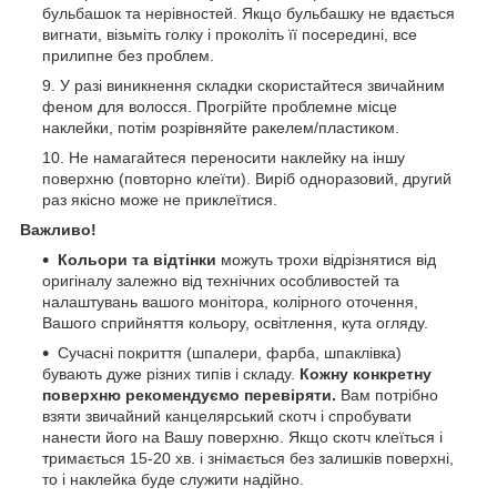
бульбашок та нерівностей. Якщо бульбашку не вдається
вигнати, візьміть голку і проколіть її посередині, все
прилипне без проблем.
У разі виникнення складки скористайтеся звичайним
феном для волосся. Прогрійте проблемне місце
наклейки, потім розрівняйте ракелем/пластиком.
Не намагайтеся переносити наклейку на іншу
поверхню (повторно клеїти). Виріб одноразовий, другий
раз якісно може не приклеїтися.
Важливо!
Кольори та відтінки
можуть трохи відрізнятися від
оригіналу залежно від технічних особливостей та
налаштувань вашого монітора, колірного оточення,
Вашого сприйняття кольору, освітлення, кута огляду.
Сучасні покриття (шпалери, фарба, шпаклівка)
бувають дуже різних типів і складу.
Кожну конкретну
поверхню рекомендуємо перевіряти.
Вам потрібно
взяти звичайний канцелярський скотч і спробувати
нанести його на Вашу поверхню. Якщо скотч клеїться і
тримається 15-20 хв. і знімається без залишків поверхні,
то і наклейка буде служити надійно.