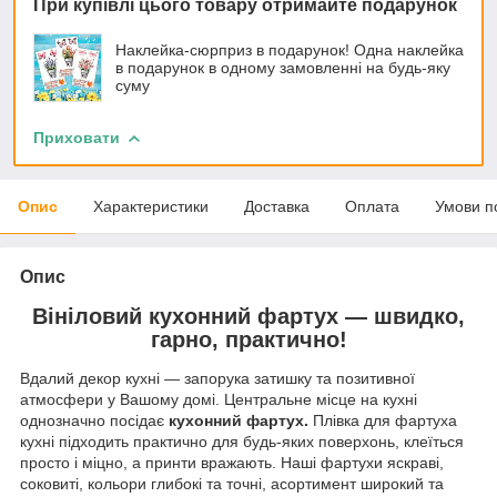
При купівлі цього товару отримайте подарунок
Наклейка-сюрприз в подарунок! Одна наклейка
в подарунок в одному замовленні на будь-яку
суму
Приховати
Опис
Характеристики
Доставка
Оплата
Умови п
Опис
Вініловий кухонний фартух — швидко,
гарно, практично!
Вдалий декор кухні — запорука затишку та позитивної
атмосфери у Вашому домі. Центральне місце на кухні
однозначно посідає
кухонний фартух.
Плівка для фартуха
кухні підходить практично для будь-яких поверхонь, клеїться
просто і міцно, а принти вражають. Наші фартухи яскраві,
соковиті, кольори глибокі та точні, асортимент широкий та