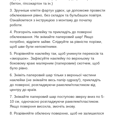
(бетон, гіпсокартон та ін.)
Зручніше клеїти фартух удвох, це допоможе провести
обклеювання рівно, без складок та бульбашок повітря.
Ознайомтеся з інструкцією з монтажу до початку
роботи.
Розгорніть наклейку та прикладіть до поверхні
обклеювання. Не знімайте паперовий шар! Якщо
потрібно, відріжте зайве. Слідкуйте за рівністю порізки,
щоб шви були непомітними.
Розрівняйте наклейку так, щоб уникнути перекосів та
«зморшок». Зафіксуйте наклейку по верхньому та
боковому краю малярним (паперовим) скотчем, щоб
було рівно.
Зніміть паперовий шар тільки з верхньої частини
наклейки (не знімайте весь папір одразу!), прикладіть
до поверхні, розгладжуючи ракелем/пластиком від
центру до країв.
Знімайте паперовий шар поступово зверху вниз по 5-
10 см, одночасно розгладжуючи ракелем/пластиком.
Якщо поверхня висохла, змочіть знову.
Розрівняйте обклеєну поверхню, щоб не залишилося