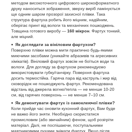
методом високоточного цифрового широкоформатного
друку наноситься зображення, зверху виріб ламінується
ще одним шаром прозорої захисної плівки. Така
структура фартуха робить його міцним, надійним,
оберігає принт від вологи та механічних пошкоджень.
Товщина готового виробу —
160 мікрон
. Фартух тонкий,
але міцний.
Як доглядати за вініловим фартухом?
Поверхню плівки можна мити практично будь-якими
миючими засобами (уникайте абразивів та агресивних
хімікатів). Вініловий фартух зовсім не боїться води та
вологи. Для догляду за фартухом рекомендуємо
використовувати губку/ганчірку. Поверхня фартуха
досить термостійка. Гаряча пара від каструль і жир від
сковорідок не пошкоджують фартух. Рекомендована
відстань від джерела вогню/тепла — не менше 10-20
см, від гарячих поверхонь — не менше 7–10 см.
Як демонтувати фартух із самоклеючої плівки?
Коли прийде час оновити кухонний фартух, Вам буде
не важко його зняти. Необхідно скористатися
промисловим (або звичайним) феном, щоб розігріти
матеріал. Далі, не поспішаючи, поступальними
маятниковими рухами знімати фартух. Якщо після