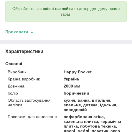
Обирайте тільки
якісні наклейки
та декор для дому прямо
зараз!
Приховати
Характеристики
Основні
Виробник
Happy Pocket
Країна виробник
Україна
Довжина
2000 мм
Колір
Коричневий
Область застосування
кухня, ванна, вітальня,
наліпки
спальня, дитяча, їдальня,
передпокій
Поверхня для нанесення
пофарбована стіна,
кахельна плитка, керамічна
плитка, побутова техніка,
двері, меблі, пластик, скло,