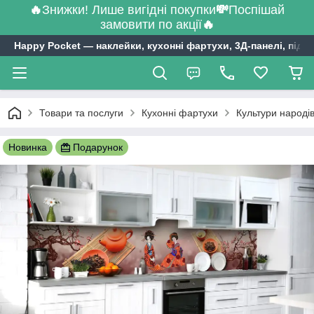
🔥
Знижки! Лише вигідні покупки
💸
Поспішай
замовити по акції
🔥
Happy Pocket ― наклейки, кухонні фартухи, 3Д-панелі, підл
Товари та послуги
Кухонні фартухи
Культури народів
Новинка
Подарунок