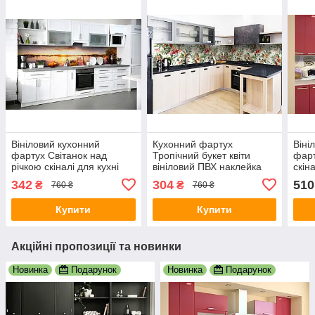
Вініловий кухонний
Кухонний фартух
Віні
фартух Світанок над
Тропічний букет квіти
фарт
річкою скіналі для кухні
вініловий ПВХ наклейка
скін
наклейка ПВХ сонце вода
плівка скіналі для кухні
ПВХ 
342
304
510
₴
₴
760 ₴
760 ₴
озеро Бежевий 600х3000
зелений 600х3000 мм
Рож
мм
Купити
Купити
Акційні пропозиції та новинки
Новинка
Подарунок
Новинка
Подарунок