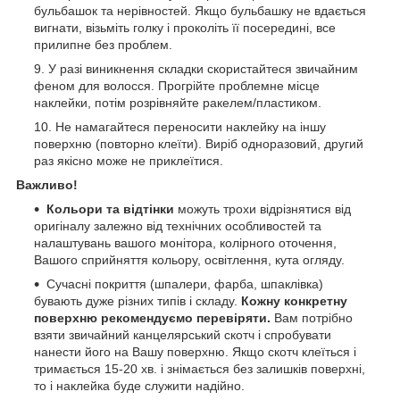
бульбашок та нерівностей. Якщо бульбашку не вдається
вигнати, візьміть голку і проколіть її посередині, все
прилипне без проблем.
У разі виникнення складки скористайтеся звичайним
феном для волосся. Прогрійте проблемне місце
наклейки, потім розрівняйте ракелем/пластиком.
Не намагайтеся переносити наклейку на іншу
поверхню (повторно клеїти). Виріб одноразовий, другий
раз якісно може не приклеїтися.
Важливо!
Кольори та відтінки
можуть трохи відрізнятися від
оригіналу залежно від технічних особливостей та
налаштувань вашого монітора, колірного оточення,
Вашого сприйняття кольору, освітлення, кута огляду.
Сучасні покриття (шпалери, фарба, шпаклівка)
бувають дуже різних типів і складу.
Кожну конкретну
поверхню рекомендуємо перевіряти.
Вам потрібно
взяти звичайний канцелярський скотч і спробувати
нанести його на Вашу поверхню. Якщо скотч клеїться і
тримається 15-20 хв. і знімається без залишків поверхні,
то і наклейка буде служити надійно.