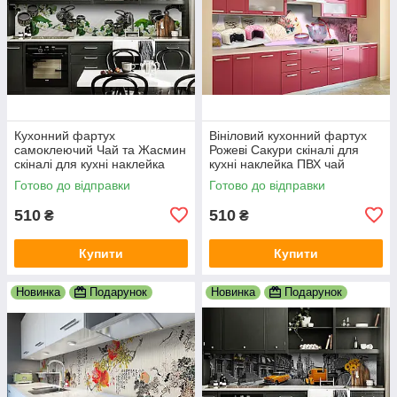
Кухонний фартух
Вініловий кухонний фартух
самоклеючий Чай та Жасмин
Рожеві Сакури скіналі для
скіналі для кухні наклейка
кухні наклейка ПВХ чай
ПВХ азія схід білий 600х2000
Японія Схід Рожевий
Готово до відправки
Готово до відправки
мм
600х2000 мм
510
510
₴
₴
Купити
Купити
Новинка
Подарунок
Новинка
Подарунок