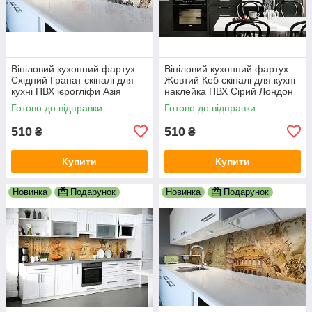
Вініловий кухонний фартух
Вініловий кухонний фартух
Східний Гранат скіналі для
Жовтий Кеб скіналі для кухні
кухні ПВХ ієрогліфи Азія
наклейка ПВХ Сірий Лондон
Журавель Сірий 600х2000
600х2000 мм
Готово до відправки
Готово до відправки
мм
510
510
₴
₴
Купити
Купити
Новинка
Подарунок
Новинка
Подарунок