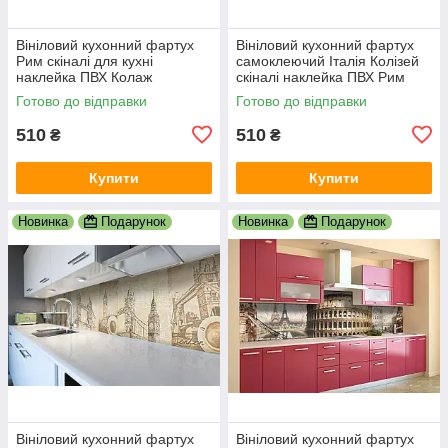
Вініловий кухонний фартух
Вініловий кухонний фартух
Рим скіналі для кухні
самоклеючий Італія Колізей
наклейка ПВХ Колаж
скіналі наклейка ПВХ Рим
Античність Бежевий
Античність бежевий 600х2000
Готово до відправки
Готово до відправки
600х2000 мм
мм
510
510
₴
₴
Купити
Купити
Новинка
Подарунок
Новинка
Подарунок
Вініловий кухонний фартух
Вініловий кухонний фартух