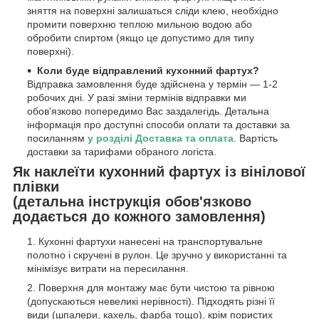
зняття на поверхні залишаться сліди клею, необхідно
промити поверхню теплою мильною водою або
обробити спиртом (якщо це допустимо для типу
поверхні).
Коли буде відправлений кухонний фартух?
Відправка замовлення буде здійснена у термін — 1-2
робочих дні. У разі зміни термінів відправки ми
обов'язково попередимо Вас заздалегідь. Детальна
інформація про доступні способи оплати та доставки за
посиланням
у розділі Доставка та оплата
. Вартість
доставки за тарифами обраного логіста.
Як наклеїти кухонний фартух із вінілової
плівки
(детальна інструкція обов'язково
додається до кожного замовлення)
Кухонні фартухи нанесені на транспортувальне
полотно і скручені в рулон. Це зручно у використанні та
мінімізує витрати на пересилання.
Поверхня для монтажу має бути чистою та рівною
(допускаються невеликі нерівності). Підходять різні її
види (шпалери, кахель, фарба тощо), крім пористих