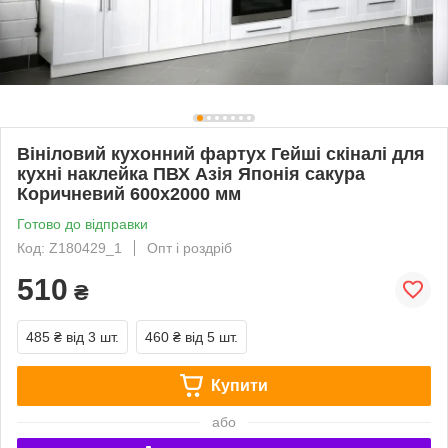
Вініловий кухонний фартух Гейші скіналі для
кухні наклейка ПВХ Азія Японія сакура
Коричневий 600х2000 мм
Готово до відправки
Код: Z180429_1
Опт і роздріб
510
₴
485 ₴
від 3 шт.
460 ₴
від 5 шт.
Купити
або