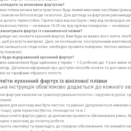
доглядати за вініловим фартухом?
ню плівки можна мити практично будь-якими миючими засобами (уникайте
 зовсім не боїться води та вологи. Для догляду за фартухом рекоменду
а досить термостійка. Гаряча пара від каструль і жир від сковорідок 
а вогню/тепла — не менше 10-20 см, від гарячих поверхонь — не менше 
демонтувати фартух із самоклеючої плівки?
рийде час оновити кухонний фартух, Вам буде не важко його зняти. Не
 щоб розігріти матеріал. Далі, не поспішаючи, поступальними маятников
хні залишаться сліди клею, необхідно промити поверхню теплою мильн
пу поверхні).
и буде відправлений кухонний фартух?
вка замовлення буде здійснена у термін — 1-2 робочих дні. У разі зміни
егідь. Детальна інформація про доступні способи оплати та доставки 
ки за тарифами обраного логіста.
леїти кухонний фартух із вінілової плівки
ьна інструкція обов'язково додається до кожного з
нні фартухи нанесені на транспортувальне полотно і скручені в рулон. Це
лання.
рхня для монтажу має бути чистою та рівною (допускаються невеликі нері
тощо), крім пористих (бетон, гіпсокартон та ін.)
ніше клеїти фартух удвох, це допоможе провести обклеювання рівно, б
кцією з монтажу до початку роботи.
орніть наклейку та прикладіть до поверхні обклеювання. Не знімайте па