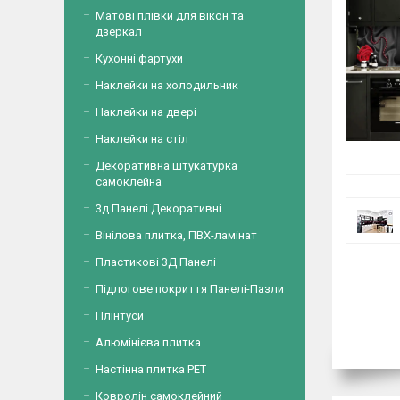
Матові плівки для вікон та
дзеркал
Кухонні фартухи
Наклейки на холодильник
Наклейки на двері
Наклейки на стіл
Декоративна штукатурка
самоклейна
3д Панелі Декоративні
Вінілова плитка, ПВХ-ламінат
Пластикові 3Д Панелі
Підлогове покриття Панелі-Пазли
Плінтуси
Алюмінієва плитка
Настінна плитка PET
Ковролін самоклейний