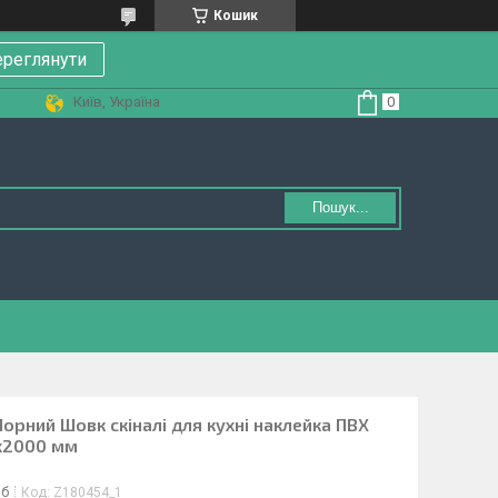
Кошик
реглянути
Київ, Україна
Пошук...
орний Шовк скіналі для кухні наклейка ПВХ
х2000 мм
іб
Код:
Z180454_1