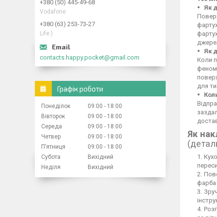
+380 (50) 445-49-68
Як 
Vodafone
Поверх
+380 (63) 253-73-27
фартух
Life:)
фартух
джерел
Як 
contacts.happy.pocket@gmail.com
Коли п
феном,
повер
для ти
Графік роботи
Кол
Відпра
Понеділок
09:00
18:00
заздал
Вівторок
09:00
18:00
достав
Середа
09:00
18:00
Як нак
Четвер
09:00
18:00
(детал
Пʼятниця
09:00
18:00
Кухо
Субота
Вихідний
переси
Неділя
Вихідний
Пове
фарба 
Зруч
інстру
Розг