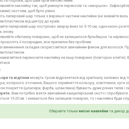
ністю порізки, щоб шви були непомітними.
івняйте наклейку так, щоб уникнути перекосів та «зморшок». Зафіксуй
овим) скотчем, щоб було рівно.
іть паперовий шар тільки з верхньої частини наклейки (не знімайте весь
м/пластиком від центру до країв.
айте паперовий шар поступово зверху вниз по 5-10 см, одночасно роз
ь знову.
івняйте обклеєну поверхню, щоб не залишилося бульбашок та нерівност
і проколіть її посередині, все прилипне без проблем.
зі виникнення складки скористайтеся звичайним феном для волосся. Пр
ем/пластиком.
намагайтеся переносити наклейку на іншу поверхню (повторно клеїти). 
їтися.
!
ьори та відтінки
можуть трохи відрізнятися від оригіналу залежно від 
ра, колірного оточення, Вашого сприйняття кольору, освітлення, кута о
сні покриття (шпалери, фарба, шпаклівка) бувають дуже різних типів і с
іряти.
Вам потрібно взяти звичайний канцелярський скотч і спробувати 
ться 15-20 хв. і знімається без залишків поверхні, то і наклейка буде сл
Обирайте тільки
якісні наклейки
та декор д