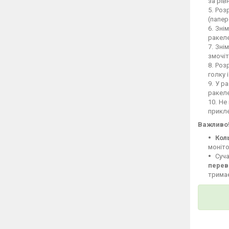
за рів
Розр
(папер
Знім
ракеле
Знім
змочіт
Розр
голку 
У ра
ракел
Не 
прикле
Важливо
Кол
моніто
Суча
перев
тримає