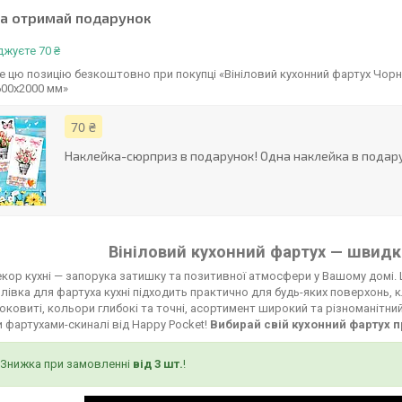
та отримай подарунок
жуєте 70 ₴
 цю позицію безкоштовно при покупці «Вініловий кухонний фартух Чорни
600х2000 мм»
70 ₴
Наклейка-сюрприз в подарунок! Одна наклейка в подару
Вініловий кухонний фартух — швидко
кор кухні — запорука затишку та позитивної атмосфери у Вашому домі. 
лівка для фартуха кухні підходить практично для будь-яких поверхонь, к
соковиті, кольори глибокі та точні, асортимент широкий та різноманітни
 фартухами-скиналі від Happy Pocket!
Вибирай свій кухонний фартух п
Знижка при замовленні
від 3 шт.
!