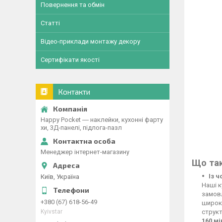
Повернення та обмін
Статті
Відео-приклади монтажу декору
Сертифікати якості
Контакти
Happy Pocket ― наклейки, кухонні фарту
хи, 3Д-панелі, підлога-пазл
Менеджер інтернет-магазину
Що так
Із 
Київ, Україна
Наші к
замовл
+380 (67) 618-56-49
широко
Kyivstar
структ
160 м