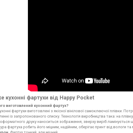
е кухонні фартухи від Happy Pocket
чого виготовлений кухонний фартух?
ухонні фартухи виготовлені з якісної вінілової самоклеючої плівки. По
енні із запропонованого списку. Технологія виробництва така: на плі
форматного друку наноситься зображення, зверху виріб ламінується ще
ура фартуха робить його міцним, надійним, оберігає принт від вологи т
ікрон
. Фартух тонкий, але міцний.