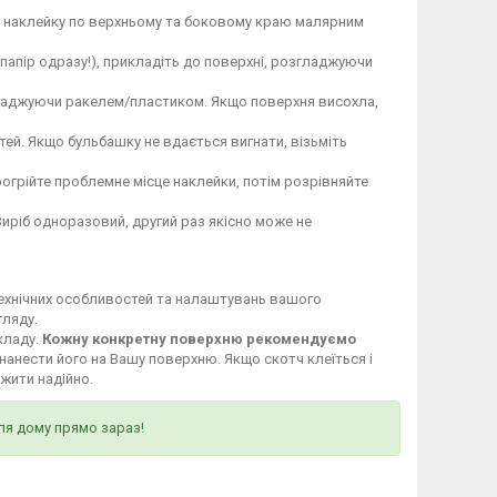
те наклейку по верхньому та боковому краю малярним
 папір одразу!), прикладіть до поверхні, розгладжуючи
гладжуючи ракелем/пластиком. Якщо поверхня висохла,
ей. Якщо бульбашку не вдається вигнати, візьміть
огрійте проблемне місце наклейки, потім розрівняйте
Виріб одноразовий, другий раз якісно може не
технічних особливостей та налаштувань вашого
гляду.
кладу.
Кожну конкретну поверхню рекомендуємо
нанести його на Вашу поверхню. Якщо скотч клеїться і
ужити надійно.
ля дому прямо зараз!