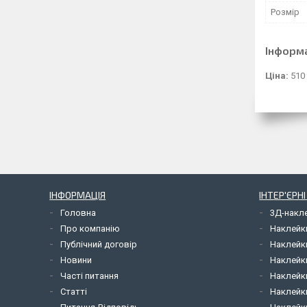
Розмір
Інформ
Ціна:
510
ІНФОРМАЦІЯ
ІНТЕР'ЄРН
Головна
3Д-накл
Про компанію
Наклейк
Публічний договір
Наклейк
Новини
Наклейк
Часті питання
Наклейк
Статті
Наклейки