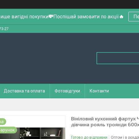
ише вигідні покупки
💸
Поспішай замовити по акції
🔥
Пе
73-27
Доставка та оплата
Фотовідгуки
Контакти
Вініловий кухонний фартух Ч
ка
дівчина рояль троянди 600
арунок
Готово до відправки
Оптом і в роздр