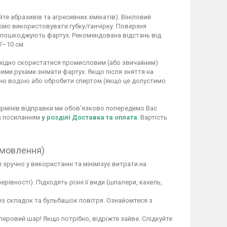
 абразивів та агресивних хімікатів). Вініловий
ємо використовувати губку/ганчірку. Поверхня
не пошкоджують фартух. Рекомендована відстань від
7–10 см.
обхідно скористатися промисловим (або звичайним)
ими рухами знімати фартух. Якщо після зняття на
ою водою або обробити спиртом (якщо це допустимо
 термінів відправки ми обов'язково попередимо Вас
за посиланням
у розділі Доставка та оплата
. Вартість
амовлення)
 зручно у використанні та мінімізує витрати на
вності). Підходять різні її види (шпалери, кахель,
ез складок та бульбашок повітря. Ознайомтеся з
перовий шар! Якщо потрібно, відріжте зайве. Слідкуйте