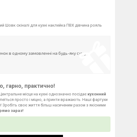
й Шовк скіналі для кухні наклейка ПВХ дівчина рояль
нок в одному замовленні на будь-яку суму
, гарно, практично!
Центральне місце на кухні однозначно посідає
кухонний
леїться просто і міцно, а принти вражають. Наші фартухи
й! Зробіть своє життя більш насиченим разом з якісними
рямо зараз!