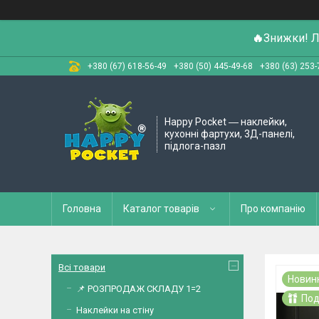
🔥
Знижки! Л
+380 (67) 618-56-49
+380 (50) 445-49-68
+380 (63) 253-
Happy Pocket ― наклейки,
кухонні фартухи, 3Д-панелі,
підлога-пазл
Головна
Каталог товарів
Про компанію
Всі товари
Новин
📌 РОЗПРОДАЖ СКЛАДУ 1=2
Под
Наклейки на стіну