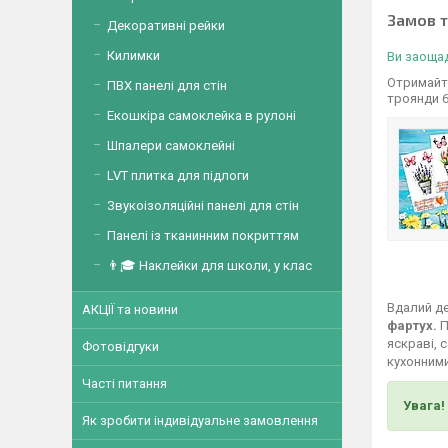
Замов 
Декоративні рейки
Килимки
Ви заощад
Отримайте
ПВХ панелі для стін
троянди 
Екошкіра самоклейка в рулоні
Шпалери самоклейні
LVT плитка для підлоги
Звукоізоляційні панелі для стін
Панелі із тканинним покриттям
👨🎓 Наклейки для школи, у клас
Вдалий де
АКЦІЇ та новини
фартух.
П
яскраві, 
Фотовідгуки
кухонними
Часті питання
Увага!
Як зробити індивідуальне замовлення