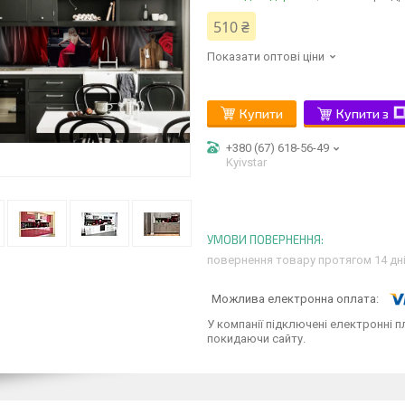
510 ₴
Показати оптові ціни
Купити
Купити з
+380 (67) 618-56-49
Kyivstar
повернення товару протягом 14 дн
У компанії підключені електронні п
покидаючи сайту.