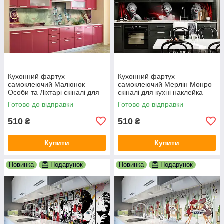
Кухонний фартух
Кухонний фартух
самоклеючий Малюнок
самоклеючий Мерлін Монро
Особи та Ліхтарі скіналі для
скіналі для кухні наклейка
кухні наклейка ПВХ люди
ПВХ дівчина люди чорний
Готово до відправки
Готово до відправки
зелений 600х2000 мм
600х2000 мм
510
510
₴
₴
Купити
Купити
Новинка
Подарунок
Новинка
Подарунок