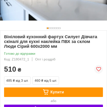
Вініловий кухонний фартух Силует Дівчата
скіналі для кухні наклейка ПВХ за склом
Люди Сірий 600х2000 мм
Готово до відправки
Код: Z180472_1
Опт і роздріб
510
₴
485 ₴
від 3 шт.
460 ₴
від 5 шт.
Купити
або