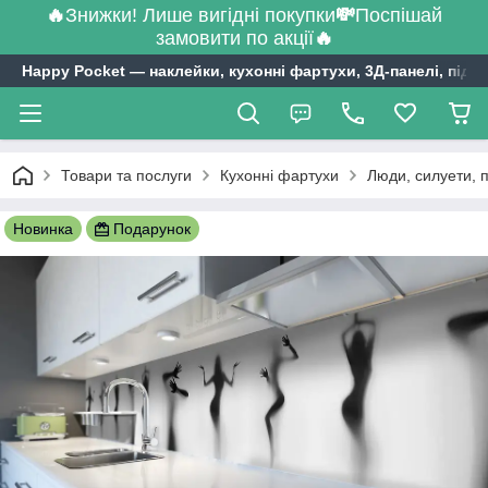
🔥
Знижки! Лише вигідні покупки
💸
Поспішай
замовити по акції
🔥
Happy Pocket ― наклейки, кухонні фартухи, 3Д-панелі, підл
Товари та послуги
Кухонні фартухи
Люди, силуети, 
Новинка
Подарунок