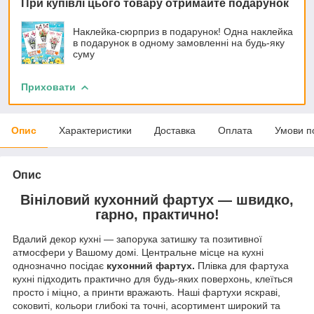
При купівлі цього товару отримайте подарунок
Наклейка-сюрприз в подарунок! Одна наклейка
в подарунок в одному замовленні на будь-яку
суму
Приховати
Опис
Характеристики
Доставка
Оплата
Умови п
Опис
Вініловий кухонний фартух — швидко,
гарно, практично!
Вдалий декор кухні — запорука затишку та позитивної
атмосфери у Вашому домі. Центральне місце на кухні
однозначно посідає
кухонний фартух.
Плівка для фартуха
кухні підходить практично для будь-яких поверхонь, клеїться
просто і міцно, а принти вражають. Наші фартухи яскраві,
соковиті, кольори глибокі та точні, асортимент широкий та