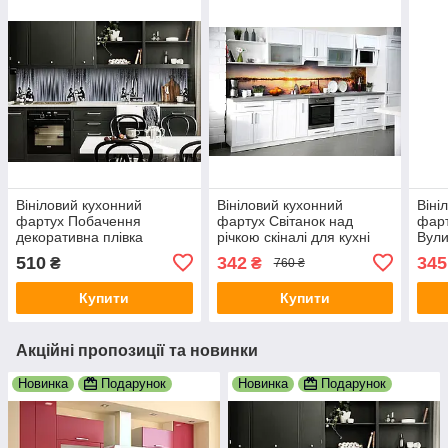
Вініловий кухонний
Вініловий кухонний
Віні
фартух Побачення
фартух Світанок над
фарт
декоративна плівка
річкою скіналі для кухні
Вули
наклейка скіналі ПВХ
наклейка ПВХ сонце вода
скін
510
342
345
₴
₴
760 ₴
люди силуети Сірий
озеро Бежевий 600х3000
ПВХ 
600х2000 мм
мм
Купити
Купити
Акційні пропозиції та новинки
Новинка
Подарунок
Новинка
Подарунок