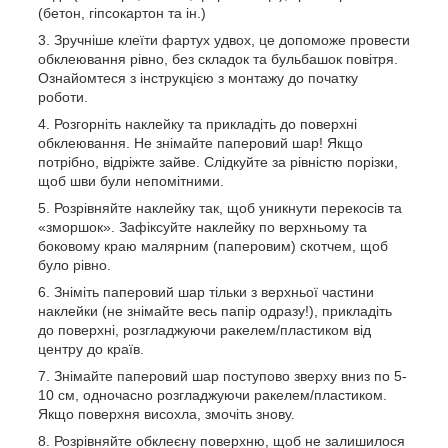
(бетон, гіпсокартон та ін.)
Зручніше клеїти фартух удвох, це допоможе провести
обклеювання рівно, без складок та бульбашок повітря.
Ознайомтеся з інструкцією з монтажу до початку
роботи.
Розгорніть наклейку та прикладіть до поверхні
обклеювання. Не знімайте паперовий шар! Якщо
потрібно, відріжте зайве. Слідкуйте за рівністю порізки,
щоб шви були непомітними.
Розрівняйте наклейку так, щоб уникнути перекосів та
«зморшок». Зафіксуйте наклейку по верхньому та
боковому краю малярним (паперовим) скотчем, щоб
було рівно.
Зніміть паперовий шар тільки з верхньої частини
наклейки (не знімайте весь папір одразу!), прикладіть
до поверхні, розгладжуючи ракелем/пластиком від
центру до країв.
Знімайте паперовий шар поступово зверху вниз по 5-
10 см, одночасно розгладжуючи ракелем/пластиком.
Якщо поверхня висохла, змочіть знову.
Розрівняйте обклеєну поверхню, щоб не залишилося