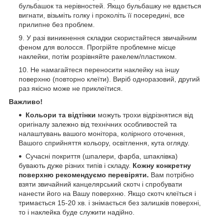
бульбашок та нерівностей. Якщо бульбашку не вдається
вигнати, візьміть голку і проколіть її посередині, все
прилипне без проблем.
У разі виникнення складки скористайтеся звичайним
феном для волосся. Прогрійте проблемне місце
наклейки, потім розрівняйте ракелем/пластиком.
Не намагайтеся переносити наклейку на іншу
поверхню (повторно клеїти). Виріб одноразовий, другий
раз якісно може не приклеїтися.
Важливо!
Кольори та відтінки
можуть трохи відрізнятися від
оригіналу залежно від технічних особливостей та
налаштувань вашого монітора, колірного оточення,
Вашого сприйняття кольору, освітлення, кута огляду.
Сучасні покриття (шпалери, фарба, шпаклівка)
бувають дуже різних типів і складу.
Кожну конкретну
поверхню рекомендуємо перевіряти.
Вам потрібно
взяти звичайний канцелярський скотч і спробувати
нанести його на Вашу поверхню. Якщо скотч клеїться і
тримається 15-20 хв. і знімається без залишків поверхні,
то і наклейка буде служити надійно.