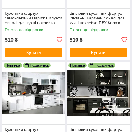
Кухонний фартух
Вініловий кухонний фартух
самоклеючий Париж Силуети
Вінтажні Картини скіналі для
скіналі для кухні наклейка
кухні наклейка ПВХ Колаж
ПВХ люди мальований
Люди Бежевий 600х2000 мм
Готово до відправки
Готово до відправки
вулиця 600х2000 мм
510
510
₴
₴
Купити
Купити
Новинка
Подарунок
Новинка
Подарунок
Кухонний фартух
Вініловий кухонний фартух