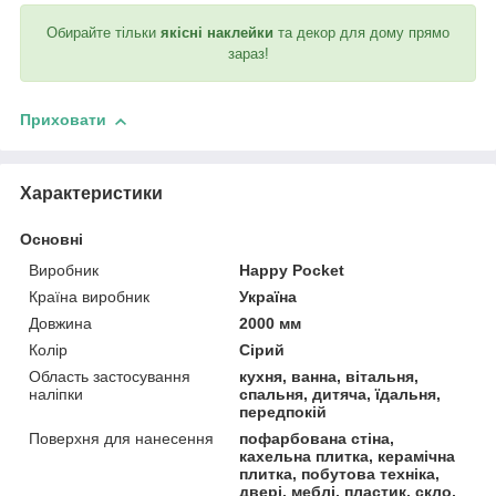
Обирайте тільки
якісні наклейки
та декор для дому прямо
зараз!
Приховати
Характеристики
Основні
Виробник
Happy Pocket
Країна виробник
Україна
Довжина
2000 мм
Колір
Сірий
Область застосування
кухня, ванна, вітальня,
наліпки
спальня, дитяча, їдальня,
передпокій
Поверхня для нанесення
пофарбована стіна,
кахельна плитка, керамічна
плитка, побутова техніка,
двері, меблі, пластик, скло,