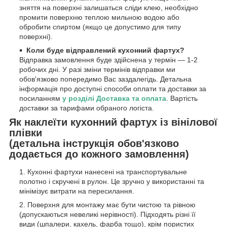
зняття на поверхні залишаться сліди клею, необхідно
промити поверхню теплою мильною водою або
обробити спиртом (якщо це допустимо для типу
поверхні).
Коли буде відправлений кухонний фартух?
Відправка замовлення буде здійснена у термін — 1-2
робочих дні. У разі зміни термінів відправки ми
обов'язково попередимо Вас заздалегідь. Детальна
інформація про доступні способи оплати та доставки за
посиланням
у розділі Доставка та оплата
. Вартість
доставки за тарифами обраного логіста.
Як наклеїти кухонний фартух із вінілової
плівки
(детальна інструкція обов'язково
додається до кожного замовлення)
Кухонні фартухи нанесені на транспортувальне
полотно і скручені в рулон. Це зручно у використанні та
мінімізує витрати на пересилання.
Поверхня для монтажу має бути чистою та рівною
(допускаються невеликі нерівності). Підходять різні її
види (шпалери, кахель, фарба тощо), крім пористих