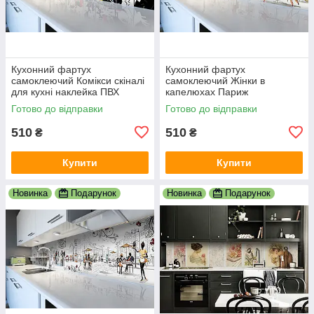
Кухонний фартух
Кухонний фартух
самоклеючий Комікси скіналі
самоклеючий Жінки в
для кухні наклейка ПВХ
капелюхах Париж
малюнок люди білий
мальований скіналі для кухні
Готово до відправки
Готово до відправки
600х2000 мм
наклейка ПВХ беж 600х2000
мм
510
510
₴
₴
Купити
Купити
Новинка
Подарунок
Новинка
Подарунок