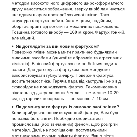
методом високоточного цифрового широкоформатного
друку наноситься зображення, зверху виріб ламінується
ще одним шаром прозорої захисної плівки. Така
структура фартуха робить його міцним, надійним,
оберігає принт від вологи та механічних пошкоджень.
Товщина готового виробу —
160 мікрон
. Фартух тонкий,
але міцний.
Як доглядати за вініловим фартухом?
Поверхню плівки можна мити практично будь-якими
миючими засобами (уникайте абразивів та агресивних
хімікатів). Вініловий фартух зовсім не боїться води та
вологи. Для догляду за фартухом рекомендуємо
використовувати губку/ганчірку. Поверхня фартуха
досить термостійка. Гаряча пара від каструль і жир від
сковорідок не пошкоджують фартух. Рекомендована
відстань від джерела вогню/тепла — не менше 10-20
см, від гарячих поверхонь — не менше 7–10 см.
Як демонтувати фартух із самоклеючої плівки?
Коли прийде час оновити кухонний фартух, Вам буде
не важко його зняти. Необхідно скористатися
промисловим (або звичайним) феном, щоб розігріти
матеріал. Далі, не поспішаючи, поступальними
маятниковими рухами знімати фартух. Якщо після