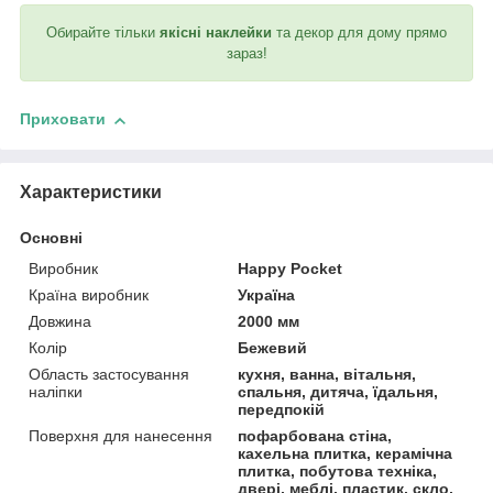
Обирайте тільки
якісні наклейки
та декор для дому прямо
зараз!
Приховати
Характеристики
Основні
Виробник
Happy Pocket
Країна виробник
Україна
Довжина
2000 мм
Колір
Бежевий
Область застосування
кухня, ванна, вітальня,
наліпки
спальня, дитяча, їдальня,
передпокій
Поверхня для нанесення
пофарбована стіна,
кахельна плитка, керамічна
плитка, побутова техніка,
двері, меблі, пластик, скло,