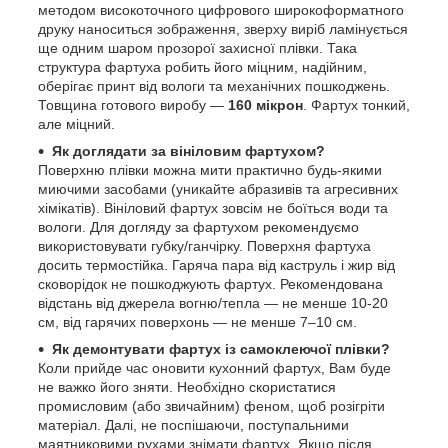
методом високоточного цифрового широкоформатного
друку наноситься зображення, зверху виріб ламінується
ще одним шаром прозорої захисної плівки. Така
структура фартуха робить його міцним, надійним,
оберігає принт від вологи та механічних пошкоджень.
Товщина готового виробу —
160 мікрон
. Фартух тонкий,
але міцний.
Як доглядати за вініловим фартухом?
Поверхню плівки можна мити практично будь-якими
миючими засобами (уникайте абразивів та агресивних
хімікатів). Вініловий фартух зовсім не боїться води та
вологи. Для догляду за фартухом рекомендуємо
використовувати губку/ганчірку. Поверхня фартуха
досить термостійка. Гаряча пара від каструль і жир від
сковорідок не пошкоджують фартух. Рекомендована
відстань від джерела вогню/тепла — не менше 10-20
см, від гарячих поверхонь — не менше 7–10 см.
Як демонтувати фартух із самоклеючої плівки?
Коли прийде час оновити кухонний фартух, Вам буде
не важко його зняти. Необхідно скористатися
промисловим (або звичайним) феном, щоб розігріти
матеріал. Далі, не поспішаючи, поступальними
маятниковими рухами знімати фартух. Якщо після