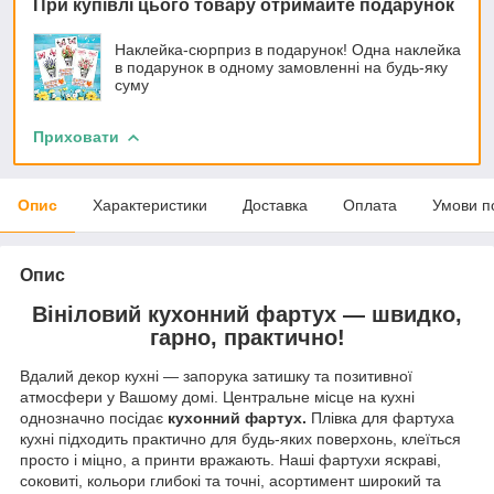
При купівлі цього товару отримайте подарунок
Наклейка-сюрприз в подарунок! Одна наклейка
в подарунок в одному замовленні на будь-яку
суму
Приховати
Опис
Характеристики
Доставка
Оплата
Умови п
Опис
Вініловий кухонний фартух — швидко,
гарно, практично!
Вдалий декор кухні — запорука затишку та позитивної
атмосфери у Вашому домі. Центральне місце на кухні
однозначно посідає
кухонний фартух.
Плівка для фартуха
кухні підходить практично для будь-яких поверхонь, клеїться
просто і міцно, а принти вражають. Наші фартухи яскраві,
соковиті, кольори глибокі та точні, асортимент широкий та