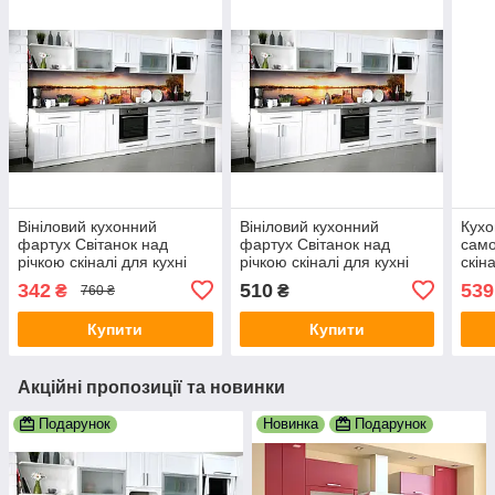
Вініловий кухонний
Вініловий кухонний
Кухо
фартух Світанок над
фартух Світанок над
сам
річкою скіналі для кухні
річкою скіналі для кухні
скін
наклейка ПВХ сонце вода
наклейка ПВХ сонце вода
ПВХ 
342
510
539
₴
₴
760 ₴
озеро Бежевий 600х3000
озеро Бежевий 600х2000
зеле
мм
мм
Купити
Купити
Акційні пропозиції та новинки
Подарунок
Новинка
Подарунок