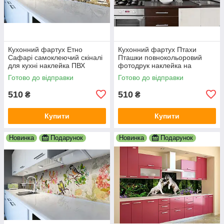
Кухонний фартух Етно
Кухонний фартух Птахи
Сафарі самоклеючий скіналі
Пташки повнокольоровий
для кухні наклейка ПВХ
фотодрук наклейка на
слони зебри Африка
стінову панель для кухні
Готово до відправки
Готово до відправки
600х2000 мм
природа 600х2000 мм
510
510
₴
₴
Купити
Купити
Новинка
Подарунок
Новинка
Подарунок