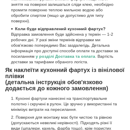
зняття на поверхні залишаться сліди клею, необхідно
промити поверхню теплою мильною водою або
обробити спиртом (якщо це допустимо для типу
поверхні).
Коли буде відправлений кухонний фартух?
Відправка замовлення буде здійснена у термін — 1-2
робочих дні. У разі зміни термінів відправки ми
обов'язково попередимо Вас заздалегідь. Детальна
інформація про доступні способи оплати та доставки за
посиланням
у розділі Доставка та оплата
. Вартість
доставки за тарифами обраного логіста.
Як наклеїти кухонний фартух із вінілової
плівки
(детальна інструкція обов'язково
додається до кожного замовлення)
Кухонні фартухи нанесені на транспортувальне
полотно і скручені в рулон. Це зручно у використанні та
мінімізує витрати на пересилання.
Поверхня для монтажу має бути чистою та рівною
(допускаються невеликі нерівності). Підходять різні її
види (шпалери, кахель, фарба тощо), крім пористих