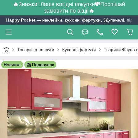
🔥
Знижки! Лише вигідні покупки
💸
Поспішай
замовити по акції
🔥
Happy Pocket ― наклейки, кухонні фартухи, 3Д-панелі, підл
Товари та послуги
Кухонні фартухи
Тварини Фауна (
Новинка
Подарунок