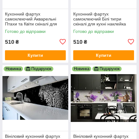
Кухонний фартух
Кухонний фартух
самоклеючий Акварельні
самоклеючий Білі тигри
Птахи та Квіти скіналі для
скіналі для кухні наклейка
кухні наклейка ПВХ бежевий
ПВХ тварини зелений
Готово до відправки
Готово до відправки
600х2000 мм
600х2000 мм
510
510
₴
₴
Купити
Купити
Новинка
Подарунок
Новинка
Подарунок
Вініловий кухонний фартух
Вініловий кухонний фартух