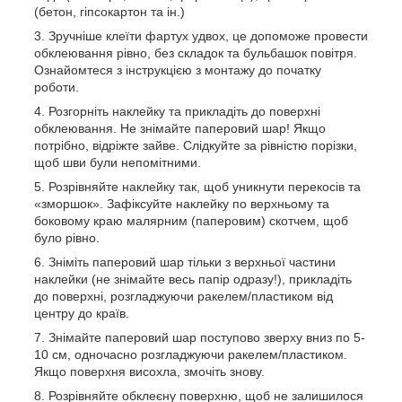
(бетон, гіпсокартон та ін.)
Зручніше клеїти фартух удвох, це допоможе провести
обклеювання рівно, без складок та бульбашок повітря.
Ознайомтеся з інструкцією з монтажу до початку
роботи.
Розгорніть наклейку та прикладіть до поверхні
обклеювання. Не знімайте паперовий шар! Якщо
потрібно, відріжте зайве. Слідкуйте за рівністю порізки,
щоб шви були непомітними.
Розрівняйте наклейку так, щоб уникнути перекосів та
«зморшок». Зафіксуйте наклейку по верхньому та
боковому краю малярним (паперовим) скотчем, щоб
було рівно.
Зніміть паперовий шар тільки з верхньої частини
наклейки (не знімайте весь папір одразу!), прикладіть
до поверхні, розгладжуючи ракелем/пластиком від
центру до країв.
Знімайте паперовий шар поступово зверху вниз по 5-
10 см, одночасно розгладжуючи ракелем/пластиком.
Якщо поверхня висохла, змочіть знову.
Розрівняйте обклеєну поверхню, щоб не залишилося