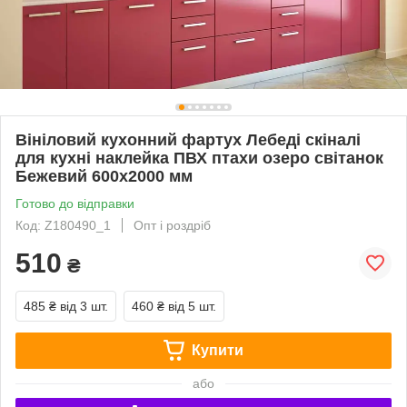
Вініловий кухонний фартух Лебеді скіналі
для кухні наклейка ПВХ птахи озеро світанок
Бежевий 600х2000 мм
Готово до відправки
Код: Z180490_1
Опт і роздріб
510
₴
485 ₴
від 3 шт.
460 ₴
від 5 шт.
Купити
або