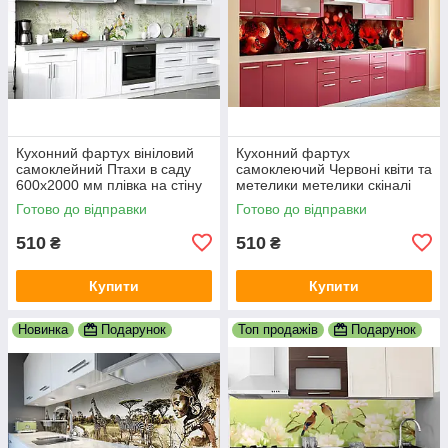
Кухонний фартух вініловий
Кухонний фартух
самоклейний Птахи в саду
самоклеючий Червоні квіти та
600х2000 мм плівка на стіну
метелики метелики скіналі
Happy Pocket Z181429
для кухні наклейка ПВХ
Готово до відправки
Готово до відправки
600х2000 мм
510
510
₴
₴
Купити
Купити
Новинка
Подарунок
Топ продажів
Подарунок