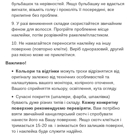
бульбашок та нерівностей. Якщо бульбашку не вдається
вигнати, візьміть голку і проколіть її посередині, все
прилипне без проблем.
У разі виникнення складки скористайтеся звичайним
феном для волосся. Прогрійте проблемне місце
наклейки, потім розрівняйте ракелем/пластиком.
Не намагайтеся переносити наклейку на іншу
поверхню (повторно клеїти). Виріб одноразовий, другий
раз якісно може не приклеїтися.
Важливо!
Кольори та відтінки
можуть трохи відрізнятися від
оригіналу залежно від технічних особливостей та
налаштувань вашого монітора, колірного оточення,
Вашого сприйняття кольору, освітлення, кута огляду.
Сучасні покриття (шпалери, фарба, шпаклівка)
бувають дуже різних типів і складу.
Кожну конкретну
поверхню рекомендуємо перевіряти.
Вам потрібно
взяти звичайний канцелярський скотч і спробувати
нанести його на Вашу поверхню. Якщо скотч клеїться і
тримається 15-20 хв. і знімається без залишків поверхні,
то і наклейка буде служити надійно.