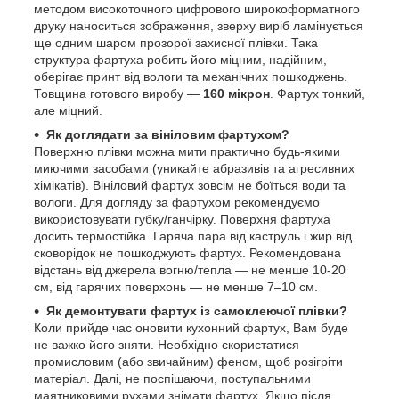
методом високоточного цифрового широкоформатного
друку наноситься зображення, зверху виріб ламінується
ще одним шаром прозорої захисної плівки. Така
структура фартуха робить його міцним, надійним,
оберігає принт від вологи та механічних пошкоджень.
Товщина готового виробу —
160 мікрон
. Фартух тонкий,
але міцний.
Як доглядати за вініловим фартухом?
Поверхню плівки можна мити практично будь-якими
миючими засобами (уникайте абразивів та агресивних
хімікатів). Вініловий фартух зовсім не боїться води та
вологи. Для догляду за фартухом рекомендуємо
використовувати губку/ганчірку. Поверхня фартуха
досить термостійка. Гаряча пара від каструль і жир від
сковорідок не пошкоджують фартух. Рекомендована
відстань від джерела вогню/тепла — не менше 10-20
см, від гарячих поверхонь — не менше 7–10 см.
Як демонтувати фартух із самоклеючої плівки?
Коли прийде час оновити кухонний фартух, Вам буде
не важко його зняти. Необхідно скористатися
промисловим (або звичайним) феном, щоб розігріти
матеріал. Далі, не поспішаючи, поступальними
маятниковими рухами знімати фартух. Якщо після