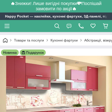
🔥
Знижки! Лише вигідні покупки
💸
Поспішай
замовити по акції
🔥
Happy Pocket ― наклейки, кухонні фартухи, 3Д-панелі, підл
Товари та послуги
Кухонні фартухи
Абстракції, візе
Новинка
Подарунок