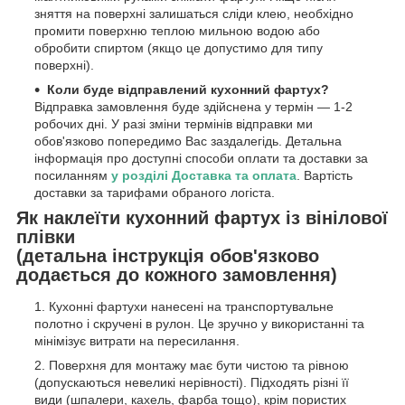
зняття на поверхні залишаться сліди клею, необхідно
промити поверхню теплою мильною водою або
обробити спиртом (якщо це допустимо для типу
поверхні).
Коли буде відправлений кухонний фартух?
Відправка замовлення буде здійснена у термін — 1-2
робочих дні. У разі зміни термінів відправки ми
обов'язково попередимо Вас заздалегідь. Детальна
інформація про доступні способи оплати та доставки за
посиланням
у розділі Доставка та оплата
. Вартість
доставки за тарифами обраного логіста.
Як наклеїти кухонний фартух із вінілової
плівки
(детальна інструкція обов'язково
додається до кожного замовлення)
Кухонні фартухи нанесені на транспортувальне
полотно і скручені в рулон. Це зручно у використанні та
мінімізує витрати на пересилання.
Поверхня для монтажу має бути чистою та рівною
(допускаються невеликі нерівності). Підходять різні її
види (шпалери, кахель, фарба тощо), крім пористих