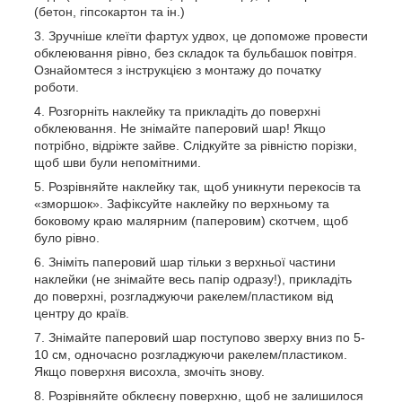
(бетон, гіпсокартон та ін.)
Зручніше клеїти фартух удвох, це допоможе провести
обклеювання рівно, без складок та бульбашок повітря.
Ознайомтеся з інструкцією з монтажу до початку
роботи.
Розгорніть наклейку та прикладіть до поверхні
обклеювання. Не знімайте паперовий шар! Якщо
потрібно, відріжте зайве. Слідкуйте за рівністю порізки,
щоб шви були непомітними.
Розрівняйте наклейку так, щоб уникнути перекосів та
«зморшок». Зафіксуйте наклейку по верхньому та
боковому краю малярним (паперовим) скотчем, щоб
було рівно.
Зніміть паперовий шар тільки з верхньої частини
наклейки (не знімайте весь папір одразу!), прикладіть
до поверхні, розгладжуючи ракелем/пластиком від
центру до країв.
Знімайте паперовий шар поступово зверху вниз по 5-
10 см, одночасно розгладжуючи ракелем/пластиком.
Якщо поверхня висохла, змочіть знову.
Розрівняйте обклеєну поверхню, щоб не залишилося