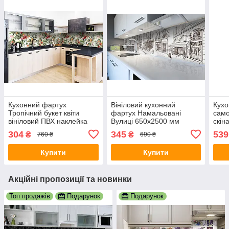
Кухонний фартух
Вініловий кухонний
Кухо
Тропічний букет квіти
фартух Намальовані
сам
вініловий ПВХ наклейка
Вулиці 650х2500 мм
скін
плівка скіналі для кухні
скіналі для кухні наклейка
ПВХ 
304
345
539
₴
₴
760 ₴
690 ₴
зелений 600х3000 мм
ПВХ олівець Місто Сірий
зеле
Купити
Купити
Акційні пропозиції та новинки
Топ продажів
Подарунок
Подарунок