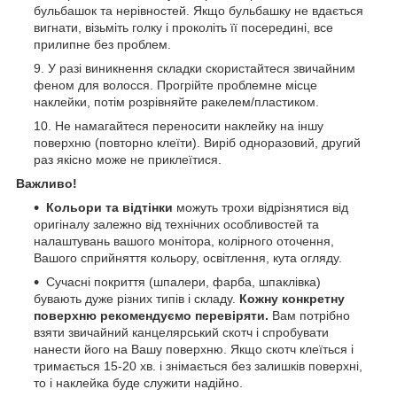
бульбашок та нерівностей. Якщо бульбашку не вдається
вигнати, візьміть голку і проколіть її посередині, все
прилипне без проблем.
У разі виникнення складки скористайтеся звичайним
феном для волосся. Прогрійте проблемне місце
наклейки, потім розрівняйте ракелем/пластиком.
Не намагайтеся переносити наклейку на іншу
поверхню (повторно клеїти). Виріб одноразовий, другий
раз якісно може не приклеїтися.
Важливо!
Кольори та відтінки
можуть трохи відрізнятися від
оригіналу залежно від технічних особливостей та
налаштувань вашого монітора, колірного оточення,
Вашого сприйняття кольору, освітлення, кута огляду.
Сучасні покриття (шпалери, фарба, шпаклівка)
бувають дуже різних типів і складу.
Кожну конкретну
поверхню рекомендуємо перевіряти.
Вам потрібно
взяти звичайний канцелярський скотч і спробувати
нанести його на Вашу поверхню. Якщо скотч клеїться і
тримається 15-20 хв. і знімається без залишків поверхні,
то і наклейка буде служити надійно.