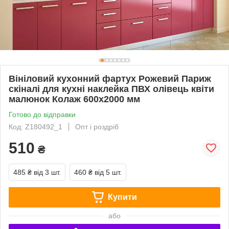
Вініловий кухонний фартух Рожевий Париж
скіналі для кухні наклейка ПВХ олівець квіти
малюнок Колаж 600х2000 мм
Готово до відправки
Код: Z180492_1
Опт і роздріб
510
₴
485 ₴
від 3 шт.
460 ₴
від 5 шт.
Купити
або