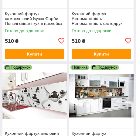
Кухонний фартух
Кухонний фартух
самоклеючий Бузок Фарби
Різноманітність
Пензлі скіналі кухні наклейка
Різноманітність фотодрук
ПВХ дошки фіолетовий
наклейка на стіну кухні
Готово до відправки
Готово до відправки
600х2000 мм
абстракція 600х2000 мм
510
510
₴
₴
Купити
Купити
Подарунок
Новинка
Подарунок
Кухонний фартух вініловий
Кухонний фартух