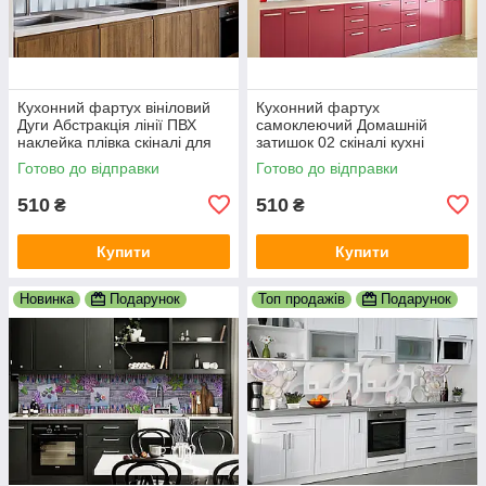
Кухонний фартух вініловий
Кухонний фартух
Дуги Абстракція лінії ПВХ
самоклеючий Домашній
наклейка плівка скіналі для
затишок 02 скіналі кухні
кухні сірий 600х2000 мм
наклейка ПВХ Париж
Готово до відправки
Готово до відправки
Ейфелева вежа 600х2000 мм
510
510
₴
₴
Купити
Купити
Новинка
Подарунок
Топ продажів
Подарунок