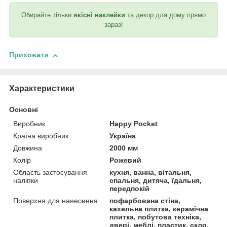
Обирайте тільки
якісні наклейки
та декор для дому прямо
зараз!
Приховати
Характеристики
Основні
Виробник
Happy Pocket
Країна виробник
Україна
Довжина
2000 мм
Колір
Рожевий
Область застосування
кухня, ванна, вітальня,
наліпки
спальня, дитяча, їдальня,
передпокій
Поверхня для нанесення
пофарбована стіна,
кахельна плитка, керамічна
плитка, побутова техніка,
двері, меблі, пластик, скло,