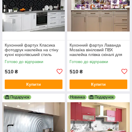
Кухонний фартух Класика
Кухонний фартух Лаванда
фотодрук наклейка на стіну
Мозаїка вініловий ПВХ
кухні королівський стиль
наклейка плівка скіналі для
абстракція 600х2000 мм
кухні фіолетовий 600х2000
Готово до відправки
Готово до відправки
мм
510
510
₴
₴
Купити
Купити
Подарунок
Новинка
Подарунок