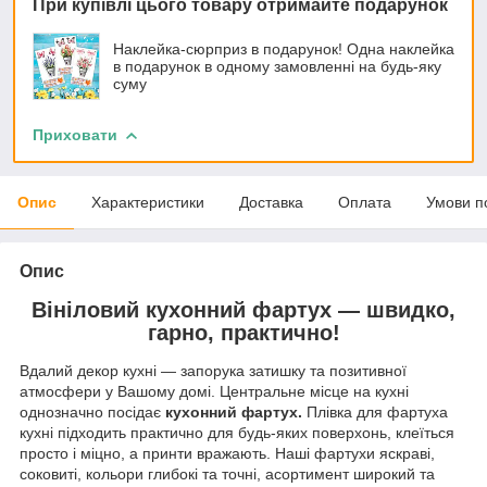
При купівлі цього товару отримайте подарунок
Наклейка-сюрприз в подарунок! Одна наклейка
в подарунок в одному замовленні на будь-яку
суму
Приховати
Опис
Характеристики
Доставка
Оплата
Умови п
Опис
Вініловий кухонний фартух — швидко,
гарно, практично!
Вдалий декор кухні — запорука затишку та позитивної
атмосфери у Вашому домі. Центральне місце на кухні
однозначно посідає
кухонний фартух.
Плівка для фартуха
кухні підходить практично для будь-яких поверхонь, клеїться
просто і міцно, а принти вражають. Наші фартухи яскраві,
соковиті, кольори глибокі та точні, асортимент широкий та