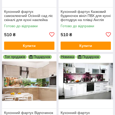
Кухонний фартух
Кухонний фартух Казковий
самоклеючий Осінній сад ліс
будиночок вініл ПВХ для кухні
скіналі для кухні наклейка
фотодрук на плівці Англія
ПВХ дерева осінь оранж
сільський краєвид 600х2000
Готово до відправки
Готово до відправки
600х2000 мм
мм
510
510
₴
₴
Купити
Купити
Топ продажів
Подарунок
Новинка
Подарунок
Кухонний фартух Відпочинок
Кухонний фартух