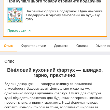
При купівлі цього товару отримайте подарунок
Наклейка-сюрприз в подарунок! Одна наклейка
в подарунок в одному замовленні на будь-яку
суму
Приховати
Опис
Характеристики
Доставка
Оплата
Умови п
Опис
Вініловий кухонний фартух — швидко,
гарно, практично!
Вдалий декор кухні — запорука затишку та позитивної
атмосфери у Вашому домі. Центральне місце на кухні
однозначно посідає
кухонний фартух.
Плівка для фартуха
кухні підходить практично для будь-яких поверхонь, клеїться
просто і міцно, а принти вражають. Наші фартухи яскраві,
соковиті, кольори глибокі та точні, асортимент широкий та