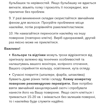
бульбашок та нерівностей. Якщо бульбашку не вдається
вигнати, візьміть голку і проколіть її посередині, все
прилипне без проблем.
У разі виникнення складки скористайтеся звичайним
феном для волосся. Прогрійте проблемне місце
наклейки, потім розрівняйте ракелем/пластиком.
Не намагайтеся переносити наклейку на іншу
поверхню (повторно клеїти). Виріб одноразовий, другий
раз якісно може не приклеїтися.
Важливо!
Кольори та відтінки
можуть трохи відрізнятися від
оригіналу залежно від технічних особливостей та
налаштувань вашого монітора, колірного оточення,
Вашого сприйняття кольору, освітлення, кута огляду.
Сучасні покриття (шпалери, фарба, шпаклівка)
бувають дуже різних типів і складу.
Кожну конкретну
поверхню рекомендуємо перевіряти.
Вам потрібно
взяти звичайний канцелярський скотч і спробувати
нанести його на Вашу поверхню. Якщо скотч клеїться і
тримається 15-20 хв. і знімається без залишків поверхні,
то і наклейка буде служити надійно.