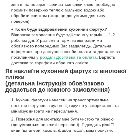
зняття на поверхні залишаться сліди клею, необхідно
промити поверхню теплою мильною водою або
обробити спиртом (якщо це допустимо для типу
поверхні).
Коли буде відправлений кухонний фартух?
Відправка замовлення буде здійснена у термін — 1-2
робочих дні. У разі зміни термінів відправки ми
обов'язково попередимо Вас заздалегідь. Детальна
інформація про доступні способи оплати та доставки за
посиланням
у розділі Доставка та оплата
. Вартість
доставки за тарифами обраного логіста.
Як наклеїти кухонний фартух із вінілової
плівки
(детальна інструкція обов'язково
додається до кожного замовлення)
Кухонні фартухи нанесені на транспортувальне
полотно і скручені в рулон. Це зручно у використанні та
мінімізує витрати на пересилання.
Поверхня для монтажу має бути чистою та рівною
(допускаються невеликі нерівності). Підходять різні її
види (шпалери, кахель, фарба тощо), крім пористих