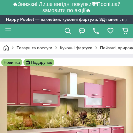
🔥
Знижки! Лише вигідні покупки
💸
Поспішай
замовити по акції
🔥
Happy Pocket ― наклейки, кухонні фартухи, 3Д-панелі, підл
Товари та послуги
Кухонні фартухи
Пейзажі, природ
Новинка
Подарунок