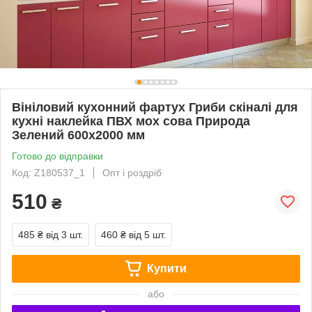
Вініловий кухонний фартух Гриби скіналі для
кухні наклейка ПВХ мох сова Природа
Зелений 600х2000 мм
Готово до відправки
Код: Z180537_1
Опт і роздріб
510
₴
485 ₴
від 3 шт.
460 ₴
від 5 шт.
Купити
або