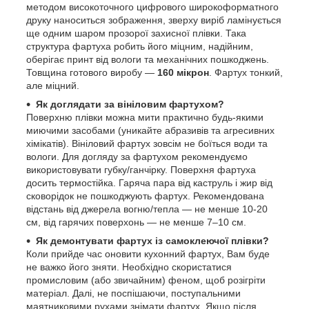
методом високоточного цифрового широкоформатного
друку наноситься зображення, зверху виріб ламінується
ще одним шаром прозорої захисної плівки. Така
структура фартуха робить його міцним, надійним,
оберігає принт від вологи та механічних пошкоджень.
Товщина готового виробу —
160 мікрон
. Фартух тонкий,
але міцний.
Як доглядати за вініловим фартухом?
Поверхню плівки можна мити практично будь-якими
миючими засобами (уникайте абразивів та агресивних
хімікатів). Вініловий фартух зовсім не боїться води та
вологи. Для догляду за фартухом рекомендуємо
використовувати губку/ганчірку. Поверхня фартуха
досить термостійка. Гаряча пара від каструль і жир від
сковорідок не пошкоджують фартух. Рекомендована
відстань від джерела вогню/тепла — не менше 10-20
см, від гарячих поверхонь — не менше 7–10 см.
Як демонтувати фартух із самоклеючої плівки?
Коли прийде час оновити кухонний фартух, Вам буде
не важко його зняти. Необхідно скористатися
промисловим (або звичайним) феном, щоб розігріти
матеріал. Далі, не поспішаючи, поступальними
маятниковими рухами знімати фартух. Якщо після