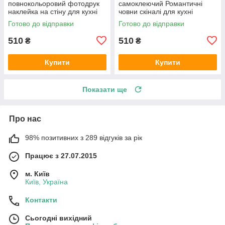
повнокольоровий фотодрук
самоклеючий Романтичні
наклейка на стіну для кухні
човни скіналі для кухні
природа краєвид 600х2000
наклейка ПВХ рожеві дерева
Готово до відправки
Готово до відправки
мммм
600х2000 мм
510
510
₴
₴
Купити
Купити
Показати ще
Про нас
98% позитивних з 289 відгуків за рік
Працює з 27.07.2015
м. Київ
Київ, Україна
Контакти
Сьогодні вихідний