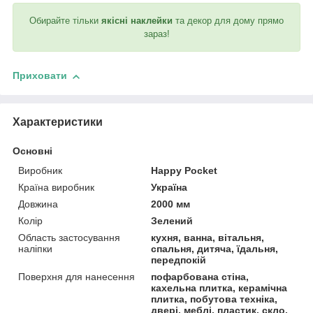
Обирайте тільки
якісні наклейки
та декор для дому прямо
зараз!
Приховати
Характеристики
Основні
Виробник
Happy Pocket
Країна виробник
Україна
Довжина
2000 мм
Колір
Зелений
Область застосування
кухня, ванна, вітальня,
наліпки
спальня, дитяча, їдальня,
передпокій
Поверхня для нанесення
пофарбована стіна,
кахельна плитка, керамічна
плитка, побутова техніка,
двері, меблі, пластик, скло,