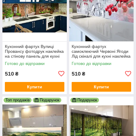
Кухонний фартух Вулиці
Кухонний фартух
Провансу фотодрук наклейка
самоклеючий Червоні Ягоди
на стінову панель для кухні
Лід скіналі для кухні наклейка
природа краєвид 600х2000
ПВХ зимовий натюрморт
Готово до відправки
Готово до відправки
мм
600х2000 мм
510
510
₴
₴
Купити
Купити
Топ продажів
Подарунок
Подарунок