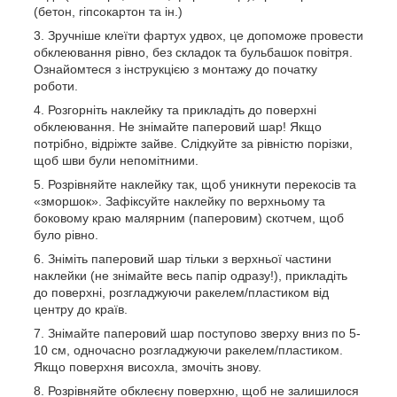
(бетон, гіпсокартон та ін.)
Зручніше клеїти фартух удвох, це допоможе провести
обклеювання рівно, без складок та бульбашок повітря.
Ознайомтеся з інструкцією з монтажу до початку
роботи.
Розгорніть наклейку та прикладіть до поверхні
обклеювання. Не знімайте паперовий шар! Якщо
потрібно, відріжте зайве. Слідкуйте за рівністю порізки,
щоб шви були непомітними.
Розрівняйте наклейку так, щоб уникнути перекосів та
«зморшок». Зафіксуйте наклейку по верхньому та
боковому краю малярним (паперовим) скотчем, щоб
було рівно.
Зніміть паперовий шар тільки з верхньої частини
наклейки (не знімайте весь папір одразу!), прикладіть
до поверхні, розгладжуючи ракелем/пластиком від
центру до країв.
Знімайте паперовий шар поступово зверху вниз по 5-
10 см, одночасно розгладжуючи ракелем/пластиком.
Якщо поверхня висохла, змочіть знову.
Розрівняйте обклеєну поверхню, щоб не залишилося