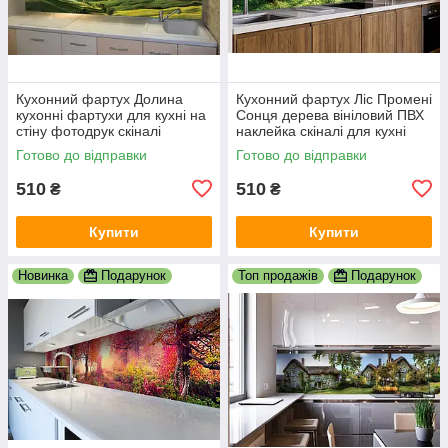
Кухонний фартух Долина
Кухонний фартух Ліс Промені
кухонні фартухи для кухні на
Сонця дерева вініловий ПВХ
стіну фотодрук скіналі
наклейка скіналі для кухні
природа краєвид 600х2000
зелений 600х2000 мм
Готово до відправки
Готово до відправки
мм
510
510
₴
₴
Купити
Купити
Новинка
Подарунок
Топ продажів
Подарунок