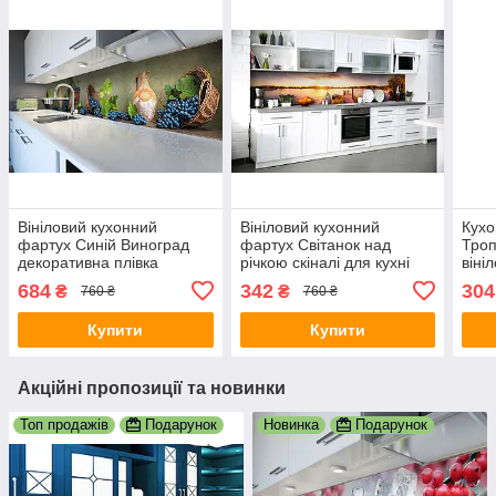
Вініловий кухонний
Вініловий кухонний
Кухо
фартух Синій Виноград
фартух Світанок над
Троп
декоративна плівка
річкою скіналі для кухні
віні
наклейка скіналі ПВХ лоза
наклейка ПВХ сонце вода
плів
684
342
304
₴
₴
760 ₴
760 ₴
ягоди Зелений 600х3000
озеро Бежевий 600х3000
зеле
мм
мм
Купити
Купити
Акційні пропозиції та новинки
Топ продажів
Подарунок
Новинка
Подарунок