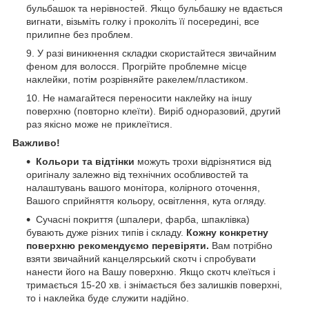
бульбашок та нерівностей. Якщо бульбашку не вдається
вигнати, візьміть голку і проколіть її посередині, все
прилипне без проблем.
У разі виникнення складки скористайтеся звичайним
феном для волосся. Прогрійте проблемне місце
наклейки, потім розрівняйте ракелем/пластиком.
Не намагайтеся переносити наклейку на іншу
поверхню (повторно клеїти). Виріб одноразовий, другий
раз якісно може не приклеїтися.
Важливо!
Кольори та відтінки
можуть трохи відрізнятися від
оригіналу залежно від технічних особливостей та
налаштувань вашого монітора, колірного оточення,
Вашого сприйняття кольору, освітлення, кута огляду.
Сучасні покриття (шпалери, фарба, шпаклівка)
бувають дуже різних типів і складу.
Кожну конкретну
поверхню рекомендуємо перевіряти.
Вам потрібно
взяти звичайний канцелярський скотч і спробувати
нанести його на Вашу поверхню. Якщо скотч клеїться і
тримається 15-20 хв. і знімається без залишків поверхні,
то і наклейка буде служити надійно.