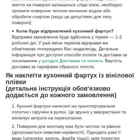
зняття на поверхні залишаться сліди клею, необхідно
промити поверхню теплою мильною водою або
обробити спиртом (якщо це допустимо для типу
поверхні).
Коли буде відправлений кухонний фартух?
Відправка замовлення буде здійснена у термін — 1-2
робочих дні. У разі зміни термінів відправки ми
обов'язково попередимо Вас заздалегідь. Детальна
інформація про доступні способи оплати та доставки за
посиланням
у розділі Доставка та оплата
. Вартість
доставки за тарифами обраного логіста.
Як наклеїти кухонний фартух із вінілової
плівки
(детальна інструкція обов'язково
додається до кожного замовлення)
Кухонні фартухи нанесені на транспортувальне
полотно і скручені в рулон. Це зручно у використанні та
мінімізує витрати на пересилання.
Поверхня для монтажу має бути чистою та рівною
(допускаються невеликі нерівності). Підходять різні її
види (шпалери, кахель, фарба тощо), крім пористих