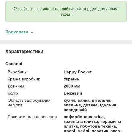
Обирайте тільки
якісні наклейки
та декор для дому прямо
зараз!
Приховати
Характеристики
Основні
Виробник
Happy Pocket
Країна виробник
Україна
Довжина
2000 мм
Колір
Бежевий
Область застосування
кухня, ванна, вітальня,
наліпки
спальня, дитяча, їдальня,
передпокій
Поверхня для нанесення
пофарбована стіна,
кахельна плитка, керамічна
плитка, побутова техніка,
двері, меблі, пластик, скло,