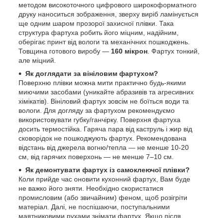
методом високоточного цифрового широкоформатного
друку наноситься зображення, зверху виріб ламінується
ще одним шаром прозорої захисної плівки. Така
структура фартуха робить його міцним, надійним,
оберігає принт від вологи та механічних пошкоджень.
Товщина готового виробу —
160 мікрон
. Фартух тонкий,
але міцний.
Як доглядати за вініловим фартухом?
Поверхню плівки можна мити практично будь-якими
миючими засобами (уникайте абразивів та агресивних
хімікатів). Вініловий фартух зовсім не боїться води та
вологи. Для догляду за фартухом рекомендуємо
використовувати губку/ганчірку. Поверхня фартуха
досить термостійка. Гаряча пара від каструль і жир від
сковорідок не пошкоджують фартух. Рекомендована
відстань від джерела вогню/тепла — не менше 10-20
см, від гарячих поверхонь — не менше 7–10 см.
Як демонтувати фартух із самоклеючої плівки?
Коли прийде час оновити кухонний фартух, Вам буде
не важко його зняти. Необхідно скористатися
промисловим (або звичайним) феном, щоб розігріти
матеріал. Далі, не поспішаючи, поступальними
маятниковими рухами знімати фартух. Якщо після