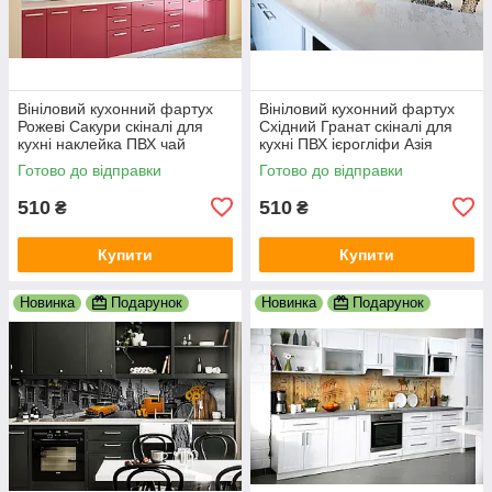
Вініловий кухонний фартух
Вініловий кухонний фартух
Рожеві Сакури скіналі для
Східний Гранат скіналі для
кухні наклейка ПВХ чай
кухні ПВХ ієрогліфи Азія
Японія Схід Рожевий
Журавель Сірий 600х2000
Готово до відправки
Готово до відправки
600х2000 мм
мм
510
510
₴
₴
Купити
Купити
Новинка
Подарунок
Новинка
Подарунок