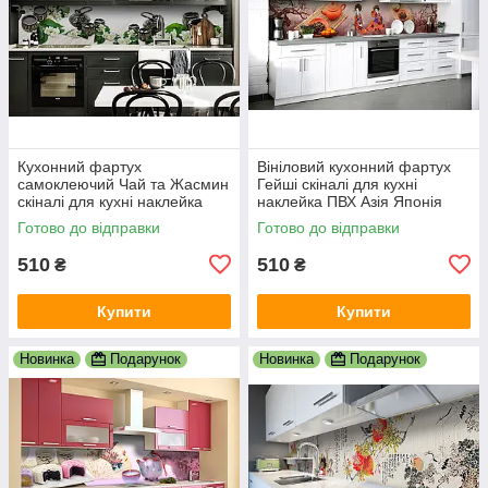
Кухонний фартух
Вініловий кухонний фартух
самоклеючий Чай та Жасмин
Гейші скіналі для кухні
скіналі для кухні наклейка
наклейка ПВХ Азія Японія
ПВХ азія схід білий 600х2000
сакура Коричневий 600х2000
Готово до відправки
Готово до відправки
мм
мм
510
510
₴
₴
Купити
Купити
Новинка
Подарунок
Новинка
Подарунок