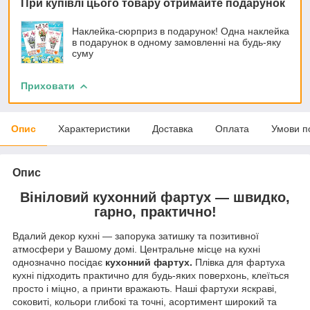
При купівлі цього товару отримайте подарунок
Наклейка-сюрприз в подарунок! Одна наклейка
в подарунок в одному замовленні на будь-яку
суму
Приховати
Опис
Характеристики
Доставка
Оплата
Умови п
Опис
Вініловий кухонний фартух — швидко,
гарно, практично!
Вдалий декор кухні — запорука затишку та позитивної
атмосфери у Вашому домі. Центральне місце на кухні
однозначно посідає
кухонний фартух.
Плівка для фартуха
кухні підходить практично для будь-яких поверхонь, клеїться
просто і міцно, а принти вражають. Наші фартухи яскраві,
соковиті, кольори глибокі та точні, асортимент широкий та