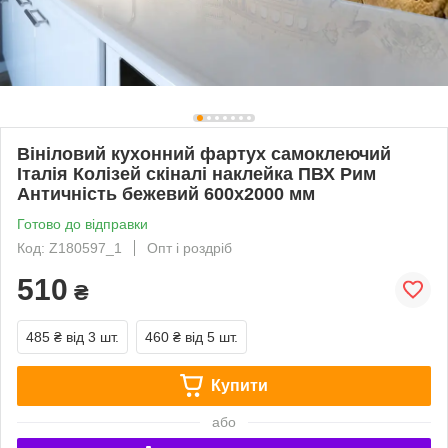
Вініловий кухонний фартух самоклеючий
Італія Колізей скіналі наклейка ПВХ Рим
Античність бежевий 600х2000 мм
Готово до відправки
Код: Z180597_1
Опт і роздріб
510
₴
485 ₴
від 3 шт.
460 ₴
від 5 шт.
Купити
або