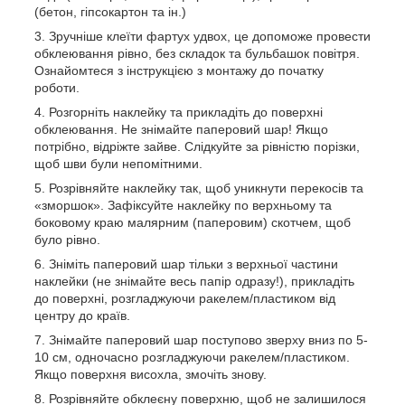
(бетон, гіпсокартон та ін.)
Зручніше клеїти фартух удвох, це допоможе провести
обклеювання рівно, без складок та бульбашок повітря.
Ознайомтеся з інструкцією з монтажу до початку
роботи.
Розгорніть наклейку та прикладіть до поверхні
обклеювання. Не знімайте паперовий шар! Якщо
потрібно, відріжте зайве. Слідкуйте за рівністю порізки,
щоб шви були непомітними.
Розрівняйте наклейку так, щоб уникнути перекосів та
«зморшок». Зафіксуйте наклейку по верхньому та
боковому краю малярним (паперовим) скотчем, щоб
було рівно.
Зніміть паперовий шар тільки з верхньої частини
наклейки (не знімайте весь папір одразу!), прикладіть
до поверхні, розгладжуючи ракелем/пластиком від
центру до країв.
Знімайте паперовий шар поступово зверху вниз по 5-
10 см, одночасно розгладжуючи ракелем/пластиком.
Якщо поверхня висохла, змочіть знову.
Розрівняйте обклеєну поверхню, щоб не залишилося