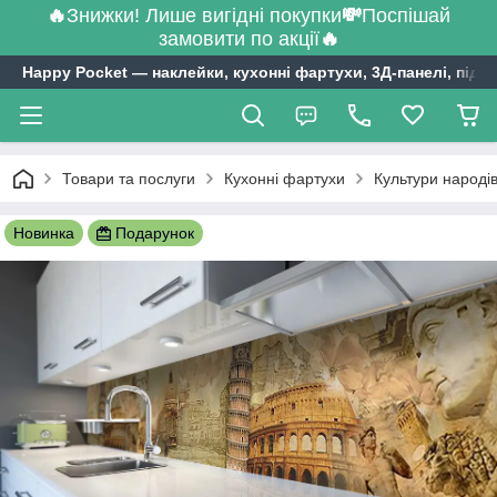
🔥
Знижки! Лише вигідні покупки
💸
Поспішай
замовити по акції
🔥
Happy Pocket ― наклейки, кухонні фартухи, 3Д-панелі, підл
Товари та послуги
Кухонні фартухи
Культури народів
Новинка
Подарунок