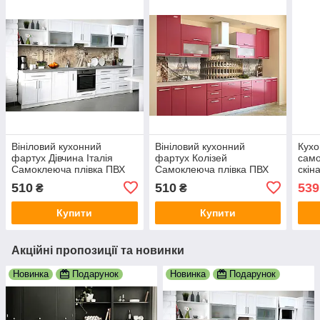
Вініловий кухонний
Вініловий кухонний
Кухо
фартух Дівчина Італія
фартух Колізей
сам
Самоклеюча плівка ПВХ
Самоклеюча плівка ПВХ
скін
вінтаж Рим Колізей
Ейфелева вежа Париж
ПВХ 
510
510
539
₴
₴
Бежевий 600х2000 мм
Рим Бежевий 600х2000
зеле
мм
Купити
Купити
Акційні пропозиції та новинки
Новинка
Подарунок
Новинка
Подарунок