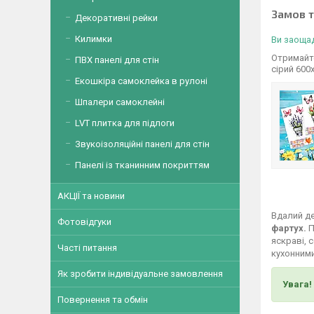
Замов 
Декоративні рейки
Килимки
Ви заощад
Отримайте
ПВХ панелі для стін
сірий 600
Екошкіра самоклейка в рулоні
Шпалери самоклейні
LVT плитка для підлоги
Звукоізоляційні панелі для стін
Панелі із тканинним покриттям
АКЦІЇ та новини
Вдалий де
Фотовідгуки
фартух.
П
яскраві, 
Часті питання
кухонними
Як зробити індивідуальне замовлення
Увага!
Повернення та обмін