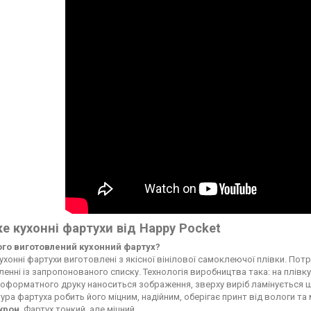
е кухонні фартухи від Happy Pocket
чого виготовлений кухонний фартух?
ухонні фартухи виготовлені з якісної вінілової самоклеючої плівки. По
енні із запропонованого списку. Технологія виробництва така: на плі
форматного друку наноситься зображення, зверху виріб ламінується ще
ура фартуха робить його міцним, надійним, оберігає принт від вологи т
ікрон
. Фартух тонкий, але міцний.