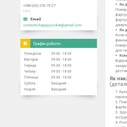
Як 
+380 (63) 253-73-27
Поверх
Life:)
фартух
фартух
джерел
contacts.happy.pocket@gmail.com
Як 
Коли п
феном,
Графік роботи
повер
для ти
Понеділок
09:00
18:00
Кол
Вівторок
09:00
18:00
Відпра
Середа
09:00
18:00
заздал
достав
Четвер
09:00
18:00
Пʼятниця
09:00
18:00
Як нак
(детал
Субота
Вихідний
Неділя
Вихідний
Кухо
переси
Пове
фарба 
Зруч
інстру
Розг