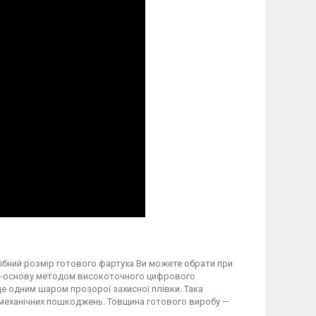
трібний розмір готового фартуха Ви можете обрати при
вку-основу методом високоточного цифрового
 одним шаром прозорої захисної плівки. Така
а механічних пошкоджень. Товщина готового виробу —