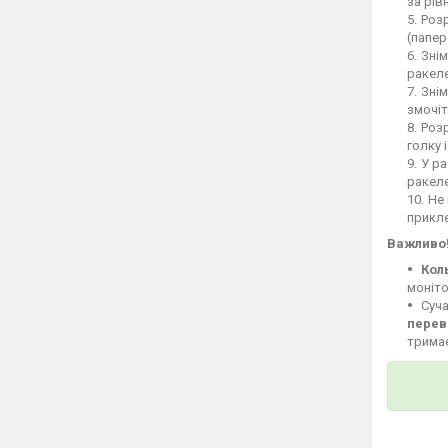
за рів
Розр
(папер
Знім
ракеле
Знім
змочіт
Розр
голку 
У ра
ракел
Не 
прикле
Важливо
Кол
моніто
Суча
перев
тримає