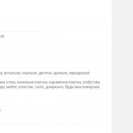
ket
на, вітальня, спальня, дитяча, їдальня, передпокій
а стіна, кахельна плитка, керамічна плитка, побутова
вері, меблі, пластик, скло, дзеркало, будь-яка поверхня,
я