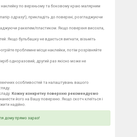
те наклейку по верхньому та боковому краю малярним
 папір одразу!), прикладіть до поверхні, розгладжуючи
гладжуючи ракелем/пластиком. Якщо поверхня висохла,
ей. Якщо бульбашку не вдається вигнати, візьміть
огрійте проблемне місце наклейки, потім розрівняйте
Виріб одноразовий, другий раз якісно може не
технічних особливостей та налаштувань вашого
гляду.
кладу.
Кожну конкретну поверхню рекомендуємо
нанести його на Вашу поверхню. Якщо скотч клеїться і
ужити надійно.
ля дому прямо зараз!