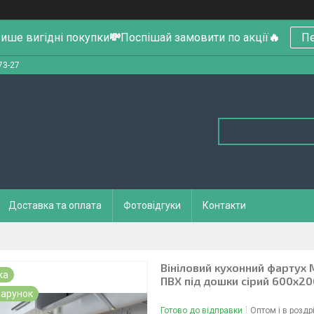
ише вигідні покупки
💸
Поспішай замовити по акції
🔥
Пе
73-27
Доставка та оплата
Фотовідгуки
Контакти
Вініловий кухонний фартух 
ка
ПВХ під дошки сірий 600х2
арунок
Готово до відправки
Оптом і в роздр