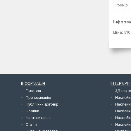
Розмір
Інформ
Ціна:
510
ІНФОРМАЦІЯ
ІНТЕР'ЄРН
Головна
3Д-накл
Про компанію
Наклейк
Публічний договір
Наклейк
Новини
Наклейк
Часті питання
Наклейк
Статті
Наклейки