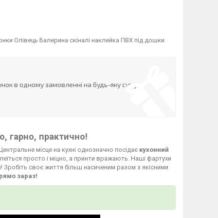
нки Олівець Балерина скіналі наклейка ПВХ під дошки
нок в одному замовленні на будь-яку суму
, гарно, практично!
Центральне місце на кухні однозначно посідає
кухонний
леїться просто і міцно, а принти вражають. Наші фартухи
й! Зробіть своє життя більш насиченим разом з якісними
рямо зараз!