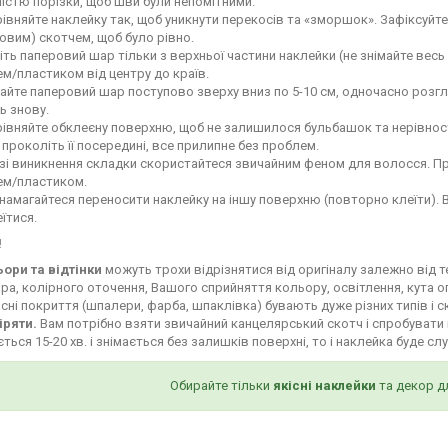
ністю порізки, щоб шви були непомітними.
івняйте наклейку так, щоб уникнути перекосів та «зморшок». Зафіксуй
овим) скотчем, щоб було рівно.
іть паперовий шар тільки з верхньої частини наклейки (не знімайте весь
м/пластиком від центру до країв.
айте паперовий шар поступово зверху вниз по 5-10 см, одночасно роз
ь знову.
івняйте обклеєну поверхню, щоб не залишилося бульбашок та нерівност
і проколіть її посередині, все прилипне без проблем.
зі виникнення складки скористайтеся звичайним феном для волосся. Пр
ем/пластиком.
намагайтеся переносити наклейку на іншу поверхню (повторно клеїти). 
їтися.
!
ьори та відтінки
можуть трохи відрізнятися від оригіналу залежно від 
ра, колірного оточення, Вашого сприйняття кольору, освітлення, кута о
сні покриття (шпалери, фарба, шпаклівка) бувають дуже різних типів і с
іряти.
Вам потрібно взяти звичайний канцелярський скотч і спробувати 
ться 15-20 хв. і знімається без залишків поверхні, то і наклейка буде сл
Обирайте тільки
якісні наклейки
та декор д