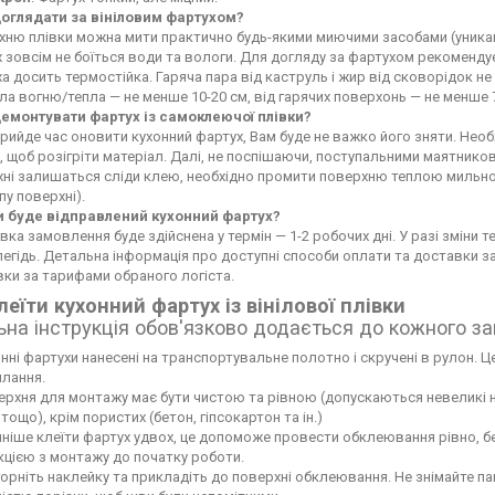
доглядати за вініловим фартухом?
ню плівки можна мити практично будь-якими миючими засобами (уникайте
 зовсім не боїться води та вологи. Для догляду за фартухом рекоменду
а досить термостійка. Гаряча пара від каструль і жир від сковорідок 
а вогню/тепла — не менше 10-20 см, від гарячих поверхонь — не менше 
демонтувати фартух із самоклеючої плівки?
рийде час оновити кухонний фартух, Вам буде не важко його зняти. Не
 щоб розігріти матеріал. Далі, не поспішаючи, поступальними маятников
хні залишаться сліди клею, необхідно промити поверхню теплою мильн
пу поверхні).
и буде відправлений кухонний фартух?
вка замовлення буде здійснена у термін — 1-2 робочих дні. У разі зміни
егідь. Детальна інформація про доступні способи оплати та доставки 
ки за тарифами обраного логіста.
леїти кухонний фартух із вінілової плівки
ьна інструкція обов'язково додається до кожного з
нні фартухи нанесені на транспортувальне полотно і скручені в рулон. Це
лання.
рхня для монтажу має бути чистою та рівною (допускаються невеликі нері
тощо), крім пористих (бетон, гіпсокартон та ін.)
ніше клеїти фартух удвох, це допоможе провести обклеювання рівно, б
кцією з монтажу до початку роботи.
орніть наклейку та прикладіть до поверхні обклеювання. Не знімайте па