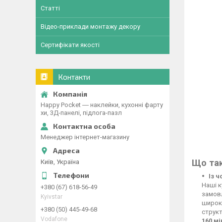
Статті
Відео-приклади монтажу декору
Сертифікати якості
Контакти
Happy Pocket ― наклейки, кухонні фарту
хи, 3Д-панелі, підлога-пазл
Менеджер інтернет-магазину
Що так
Київ, Україна
Із 
Наші к
+380 (67) 618-56-49
замовл
Kyivstar
широко
+380 (50) 445-49-68
структ
Vodafone
160 м