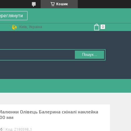
Кошик
реглянути
Київ, Україна
Пошук...
Малюнки Олівець Балерина скіналі наклейка
000 мм
іб
Код:
Z180598_1