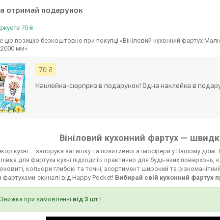
та отримай подарунок
жуєте 70 ₴
 цю позицію безкоштовно при покупці «Вініловий кухонний фартух Малю
х2000 мм»
70 ₴
Наклейка-сюрприз в подарунок! Одна наклейка в подару
Вініловий кухонний фартух — швидко
кор кухні — запорука затишку та позитивної атмосфери у Вашому домі. 
лівка для фартуха кухні підходить практично для будь-яких поверхонь, к
соковиті, кольори глибокі та точні, асортимент широкий та різноманітни
 фартухами-скиналі від Happy Pocket!
Вибирай свій кухонний фартух п
Знижка при замовленні
від 3 шт.
!