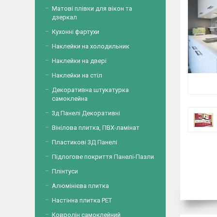
Матові плівки для вікон та
дзеркал
Кухонні фартухи
Наклейки на холодильник
Наклейки на двері
Наклейки на стіл
Декоративна штукатурка
самоклейна
3д Панелі Декоративні
Вінілова плитка, ПВХ-ламінат
Пластикові 3Д Панелі
Підлогове покриття Панелі-Пазли
Плінтуси
Алюмінієва плитка
Настінна плитка PET
Ковролін самоклейний