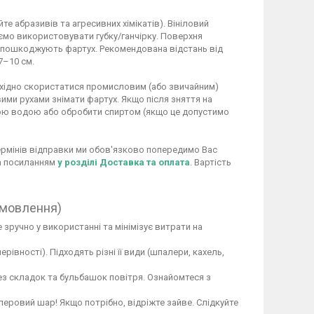
 абразивів та агресивних хімікатів). Вініловий
ємо використовувати губку/ганчірку. Поверхня
не пошкоджують фартух. Рекомендована відстань від
7–10 см.
обхідно скористатися промисловим (або звичайним)
ими рухами знімати фартух. Якщо після зняття на
ою водою або обробити спиртом (якщо це допустимо
 термінів відправки ми обов'язково попередимо Вас
за посиланням
у розділі Доставка та оплата
. Вартість
амовлення)
 зручно у використанні та мінімізує витрати на
вності). Підходять різні її види (шпалери, кахель,
ез складок та бульбашок повітря. Ознайомтеся з
перовий шар! Якщо потрібно, відріжте зайве. Слідкуйте