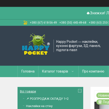
🔥
Знижки! Л
+380 (67) 618-56-49
+380 (50) 445-49-68
+380 (63) 253-
Happy Pocket ― наклейки,
кухонні фартухи, 3Д-панелі,
підлога-пазл
Головна
Каталог товарів
Про компанію
Всі товари
Новин
📌 РОЗПРОДАЖ СКЛАДУ 1=2
Под
Наклейки на стіну