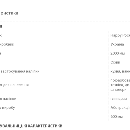
еристики
І
к
Happy Poc
виробник
Україна
а
2000 мм
Сірий
 застосування наліпки
кухня, ван
пофарбован
я для нанесення
техніка, д
шпалери
я наліпки
глянцева
а виробу
Абстракці
600 мм
УВАЛЬНИЦЬКІ ХАРАКТЕРИСТИКИ