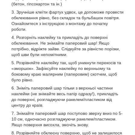
(бетон, гіпсокартон та ін.)
Зручніше клеїти фартух удвох, це допоможе провести
обклеювання рівно, без складок та бульбашок повітря.
Ознайомтеся з інструкцією з монтажу до початку
роботи.
Розгорніть наклейку та прикладіть до поверхні
обклеювання. Не знімайте паперовий шар! Якщо
потрібно, відріжте зайве. Слідкуйте за рівністю порізки,
щоб шви були непомітними.
Розрівняйте наклейку так, щоб уникнути перекосів та
«зморшок». Зафіксуйте наклейку по верхньому та
боковому краю малярним (паперовим) скотчем, щоб
було рівно.
Зніміть паперовий шар тільки з верхньої частини
наклейки (не знімайте весь папір одразу!), прикладіть
до поверхні, розгладжуючи ракелем/пластиком від
центру до країв.
Знімайте паперовий шар поступово зверху вниз по 5-
10 см, одночасно розгладжуючи ракелем/пластиком.
Якщо поверхня висохла, змочіть знову.
Розрівняйте обклеєну поверхню, щоб не залишилося