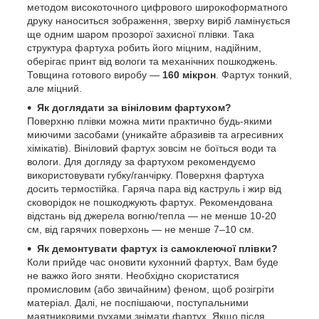
методом високоточного цифрового широкоформатного
друку наноситься зображення, зверху виріб ламінується
ще одним шаром прозорої захисної плівки. Така
структура фартуха робить його міцним, надійним,
оберігає принт від вологи та механічних пошкоджень.
Товщина готового виробу —
160 мікрон
. Фартух тонкий,
але міцний.
Як доглядати за вініловим фартухом?
Поверхню плівки можна мити практично будь-якими
миючими засобами (уникайте абразивів та агресивних
хімікатів). Вініловий фартух зовсім не боїться води та
вологи. Для догляду за фартухом рекомендуємо
використовувати губку/ганчірку. Поверхня фартуха
досить термостійка. Гаряча пара від каструль і жир від
сковорідок не пошкоджують фартух. Рекомендована
відстань від джерела вогню/тепла — не менше 10-20
см, від гарячих поверхонь — не менше 7–10 см.
Як демонтувати фартух із самоклеючої плівки?
Коли прийде час оновити кухонний фартух, Вам буде
не важко його зняти. Необхідно скористатися
промисловим (або звичайним) феном, щоб розігріти
матеріал. Далі, не поспішаючи, поступальними
маятниковими рухами знімати фартух. Якщо після