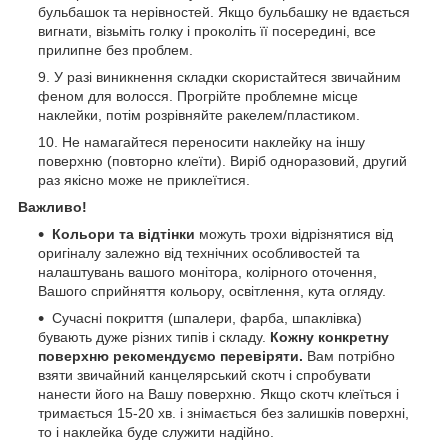
бульбашок та нерівностей. Якщо бульбашку не вдається
вигнати, візьміть голку і проколіть її посередині, все
прилипне без проблем.
У разі виникнення складки скористайтеся звичайним
феном для волосся. Прогрійте проблемне місце
наклейки, потім розрівняйте ракелем/пластиком.
Не намагайтеся переносити наклейку на іншу
поверхню (повторно клеїти). Виріб одноразовий, другий
раз якісно може не приклеїтися.
Важливо!
Кольори та відтінки
можуть трохи відрізнятися від
оригіналу залежно від технічних особливостей та
налаштувань вашого монітора, колірного оточення,
Вашого сприйняття кольору, освітлення, кута огляду.
Сучасні покриття (шпалери, фарба, шпаклівка)
бувають дуже різних типів і складу.
Кожну конкретну
поверхню рекомендуємо перевіряти.
Вам потрібно
взяти звичайний канцелярський скотч і спробувати
нанести його на Вашу поверхню. Якщо скотч клеїться і
тримається 15-20 хв. і знімається без залишків поверхні,
то і наклейка буде служити надійно.