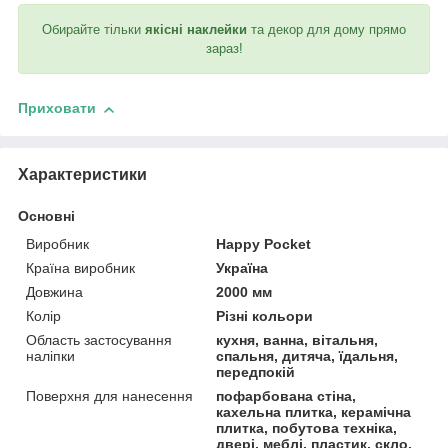
Обирайте тільки
якісні наклейки
та декор для дому прямо
зараз!
Приховати
Характеристики
Основні
Виробник
Happy Pocket
Країна виробник
Україна
Довжина
2000 мм
Колір
Різні кольори
Область застосування
кухня, ванна, вітальня,
наліпки
спальня, дитяча, їдальня,
передпокій
Поверхня для нанесення
пофарбована стіна,
кахельна плитка, керамічна
плитка, побутова техніка,
двері, меблі, пластик, скло,