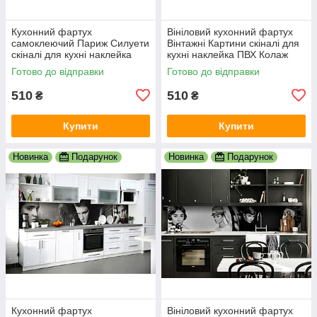
Кухонний фартух
Вініловий кухонний фартух
самоклеючий Париж Силуети
Вінтажні Картини скіналі для
скіналі для кухні наклейка
кухні наклейка ПВХ Колаж
ПВХ люди мальований
Люди Бежевий 600х2000 мм
Готово до відправки
Готово до відправки
вулиця 600х2000 мм
510
510
₴
₴
Купити
Купити
Новинка
Подарунок
Новинка
Подарунок
Кухонний фартух
Вініловий кухонний фартух