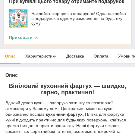
При купівлі цього товару отримайте подарунок
Наклейка-сюрприз в подарунок! Одна наклейка
в подарунок в одному замовленні на будь-яку
суму
Приховати
Опис
Характеристики
Доставка
Оплата
Умови п
Опис
Вініловий кухонний фартух — швидко,
гарно, практично!
Вдалий декор кухні — запорука затишку та позитивної
атмосфери у Вашому домі. Центральне місце на кухні
однозначно посідає
кухонний фартух.
Плівка для фартуха
кухні підходить практично для будь-яких поверхонь, клеїться
просто і міцно, а принти вражають. Наші фартухи яскраві,
соковиті, кольори глибокі та точні, асортимент широкий та