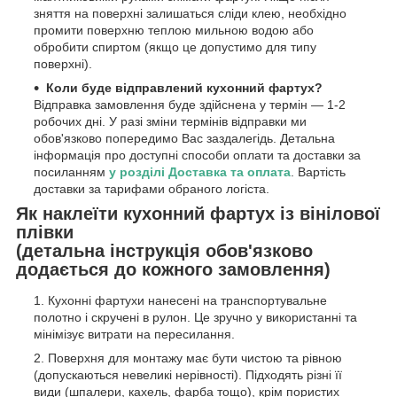
зняття на поверхні залишаться сліди клею, необхідно
промити поверхню теплою мильною водою або
обробити спиртом (якщо це допустимо для типу
поверхні).
Коли буде відправлений кухонний фартух?
Відправка замовлення буде здійснена у термін — 1-2
робочих дні. У разі зміни термінів відправки ми
обов'язково попередимо Вас заздалегідь. Детальна
інформація про доступні способи оплати та доставки за
посиланням
у розділі Доставка та оплата
. Вартість
доставки за тарифами обраного логіста.
Як наклеїти кухонний фартух із вінілової
плівки
(детальна інструкція обов'язково
додається до кожного замовлення)
Кухонні фартухи нанесені на транспортувальне
полотно і скручені в рулон. Це зручно у використанні та
мінімізує витрати на пересилання.
Поверхня для монтажу має бути чистою та рівною
(допускаються невеликі нерівності). Підходять різні її
види (шпалери, кахель, фарба тощо), крім пористих