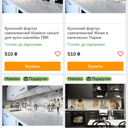
Кухонний фартух
Кухонний фартух
самоклеючий Комікси скіналі
самоклеючий Жінки в
для кухні наклейка ПВХ
капелюхах Париж
малюнок люди білий
мальований скіналі для кухні
Готово до відправки
Готово до відправки
600х2000 мм
наклейка ПВХ беж 600х2000
мм
510
510
₴
₴
Купити
Купити
Новинка
Подарунок
Новинка
Подарунок