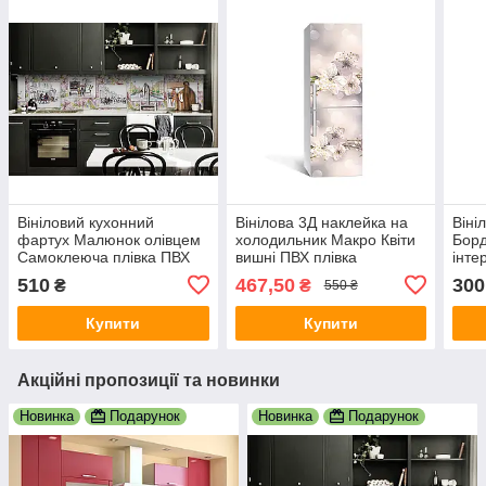
Вініловий кухонний
Вінілова 3Д наклейка на
Віні
фартух Малюнок олівцем
холодильник Макро Квіти
Бор
Самоклеюча плівка ПВХ
вишні ПВХ плівка
інте
Люди місто Зелений
самоклеюча тичинка
мебл
510
467,50
300
₴
₴
550 ₴
600х2000 мм
Бежевий 650х2000 мм
Люд
Купити
Купити
Акційні пропозиції та новинки
Новинка
Подарунок
Новинка
Подарунок