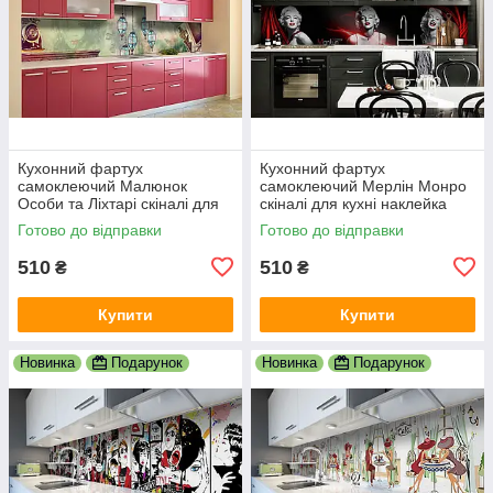
Кухонний фартух
Кухонний фартух
самоклеючий Малюнок
самоклеючий Мерлін Монро
Особи та Ліхтарі скіналі для
скіналі для кухні наклейка
кухні наклейка ПВХ люди
ПВХ дівчина люди чорний
Готово до відправки
Готово до відправки
зелений 600х2000 мм
600х2000 мм
510
510
₴
₴
Купити
Купити
Новинка
Подарунок
Новинка
Подарунок