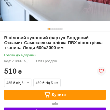
Вініловий кухонний фартух Бордовий
Оксамит Самоклеюча плівка ПВХ кінострічка
тканина Люди 600х2000 мм
Готово до відправки
Код: Z180615_1
Опт і роздріб
510
₴
485 ₴
від 3 шт.
460 ₴
від 5 шт.
Купити
або