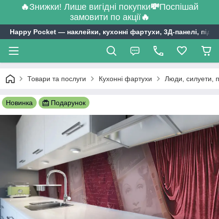
🔥
Знижки! Лише вигідні покупки
💸
Поспішай
замовити по акції
🔥
Happy Pocket ― наклейки, кухонні фартухи, 3Д-панелі, підл
Товари та послуги
Кухонні фартухи
Люди, силуети, 
Новинка
Подарунок