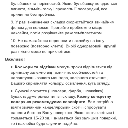
бульбашок та нерівностей. Якщо бульбашку не вдається
вигнати, візьміть голку і проколіть її посередині, все
прилипне без проблем.
У разі виникнення складки скористайтеся звичайним
феном для волосся. Прогрійте проблемне місце
наклейки, потім розрівняйте ракелем/пластиком.
Не намагайтеся переносити наклейку на іншу
поверхню (повторно клеїти). Виріб одноразовий, другий
раз якісно може не приклеїтися.
Важливо!
Кольори та відтінки
можуть трохи відрізнятися від
оригіналу залежно від технічних особливостей та
налаштувань вашого монітора, колірного оточення,
Вашого сприйняття кольору, освітлення, кута огляду.
Сучасні покриття (шпалери, фарба, шпаклівка)
бувають дуже різних типів і складу.
Кожну конкретну
поверхню рекомендуємо перевіряти.
Вам потрібно
взяти звичайний канцелярський скотч і спробувати
нанести його на Вашу поверхню. Якщо скотч клеїться і
тримається 15-20 хв. і знімається без залишків поверхні,
то і наклейка буде служити надійно.