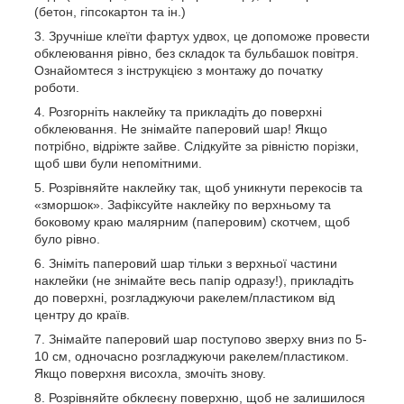
(бетон, гіпсокартон та ін.)
Зручніше клеїти фартух удвох, це допоможе провести
обклеювання рівно, без складок та бульбашок повітря.
Ознайомтеся з інструкцією з монтажу до початку
роботи.
Розгорніть наклейку та прикладіть до поверхні
обклеювання. Не знімайте паперовий шар! Якщо
потрібно, відріжте зайве. Слідкуйте за рівністю порізки,
щоб шви були непомітними.
Розрівняйте наклейку так, щоб уникнути перекосів та
«зморшок». Зафіксуйте наклейку по верхньому та
боковому краю малярним (паперовим) скотчем, щоб
було рівно.
Зніміть паперовий шар тільки з верхньої частини
наклейки (не знімайте весь папір одразу!), прикладіть
до поверхні, розгладжуючи ракелем/пластиком від
центру до країв.
Знімайте паперовий шар поступово зверху вниз по 5-
10 см, одночасно розгладжуючи ракелем/пластиком.
Якщо поверхня висохла, змочіть знову.
Розрівняйте обклеєну поверхню, щоб не залишилося