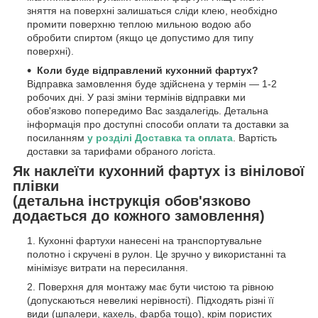
зняття на поверхні залишаться сліди клею, необхідно
промити поверхню теплою мильною водою або
обробити спиртом (якщо це допустимо для типу
поверхні).
Коли буде відправлений кухонний фартух?
Відправка замовлення буде здійснена у термін — 1-2
робочих дні. У разі зміни термінів відправки ми
обов'язково попередимо Вас заздалегідь. Детальна
інформація про доступні способи оплати та доставки за
посиланням
у розділі Доставка та оплата
. Вартість
доставки за тарифами обраного логіста.
Як наклеїти кухонний фартух із вінілової
плівки
(детальна інструкція обов'язково
додається до кожного замовлення)
Кухонні фартухи нанесені на транспортувальне
полотно і скручені в рулон. Це зручно у використанні та
мінімізує витрати на пересилання.
Поверхня для монтажу має бути чистою та рівною
(допускаються невеликі нерівності). Підходять різні її
види (шпалери, кахель, фарба тощо), крім пористих