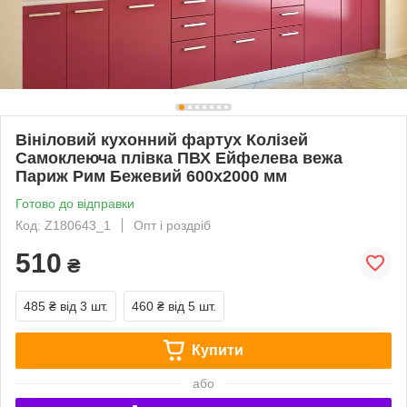
Вініловий кухонний фартух Колізей
Самоклеюча плівка ПВХ Ейфелева вежа
Париж Рим Бежевий 600х2000 мм
Готово до відправки
Код: Z180643_1
Опт і роздріб
510
₴
485 ₴
від 3 шт.
460 ₴
від 5 шт.
Купити
або