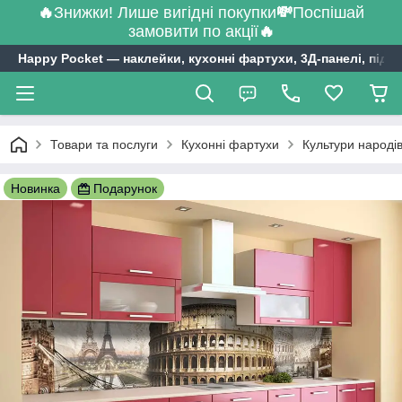
🔥
Знижки! Лише вигідні покупки
💸
Поспішай
замовити по акції
🔥
Happy Pocket ― наклейки, кухонні фартухи, 3Д-панелі, підл
Товари та послуги
Кухонні фартухи
Культури народів
Новинка
Подарунок