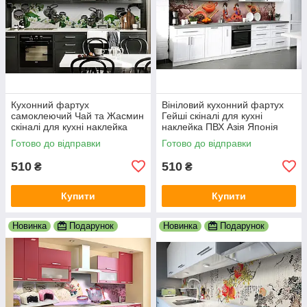
Кухонний фартух
Вініловий кухонний фартух
самоклеючий Чай та Жасмин
Гейші скіналі для кухні
скіналі для кухні наклейка
наклейка ПВХ Азія Японія
ПВХ азія схід білий 600х2000
сакура Коричневий 600х2000
Готово до відправки
Готово до відправки
мм
мм
510
510
₴
₴
Купити
Купити
Новинка
Подарунок
Новинка
Подарунок