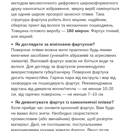
методом високоточного цифрового широкоформатного
друку наноситься зображення, зверху виріб ламінується
ще одним шаром прозорої захисної плівки. Така
структура фартуха робить його міцним, надійним,
оберігає принт від вологи та механічних пошкоджень.
Товщина готового виробу —
160 мікрон
. Фартух тонкий,
але міцний.
Як доглядати за вініловим фартухом?
Поверхню плівки можна мити практично будь-якими
миючими засобами (уникайте абразивів та агресивних
хімікатів). Вініловий фартух зовсім не боїться води та
вологи. Для догляду за фартухом рекомендуємо
використовувати губку/ганчірку. Поверхня фартуха
досить термостійка. Гаряча пара від каструль і жир від
сковорідок не пошкоджують фартух. Рекомендована
відстань від джерела вогню/тепла — не менше 10-20
см, від гарячих поверхонь — не менше 7–10 см.
Як демонтувати фартух із самоклеючої плівки?
Коли прийде час оновити кухонний фартух, Вам буде
не важко його зняти. Необхідно скористатися
промисловим (або звичайним) феном, щоб розігріти
матеріал. Далі, не поспішаючи, поступальними
маятниковими рухами знімати фартух. Якщо після