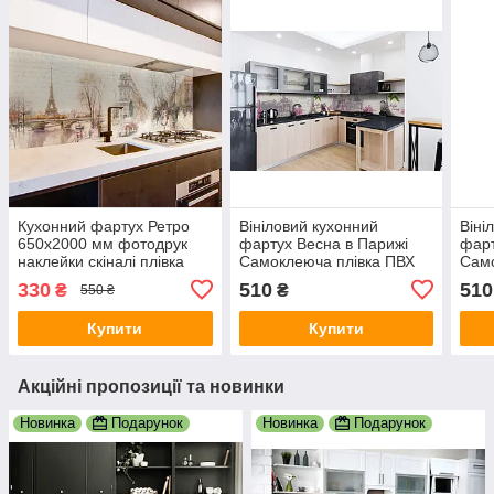
Кухонний фартух Ретро
Вініловий кухонний
Віні
650х2000 мм фотодрук
фартух Весна в Парижі
фарт
наклейки скіналі плівка
Самоклеюча плівка ПВХ
Само
для стін Франція
Ейфелева вежа Бузок
вінт
330
510
510
₴
₴
550 ₴
Ейфелева вежа Париж
Сірий 600х2000 мм
Беж
Купити
Купити
Акційні пропозиції та новинки
Новинка
Подарунок
Новинка
Подарунок