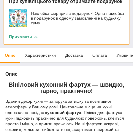
При купівлі цього товару отримайте подарунок
Наклейка-сюрприз в подарунок! Одна наклейка
в подарунок в одному замовленні на будь-яку
суму
Приховати
Опис
Характеристики
Доставка
Оплата
Умови п
Опис
Вініловий кухонний фартух — швидко,
гарно, практично!
Вдалий декор кухні — запорука затишку та позитивної
атмосфери у Вашому домі. Центральне місце на кухні
однозначно посідає
кухонний фартух.
Плівка для фартуха
кухні підходить практично для будь-яких поверхонь, клеїться
просто і міцно, а принти вражають. Наші фартухи яскраві,
соковиті, кольори глибокі та точні, асортимент широкий та