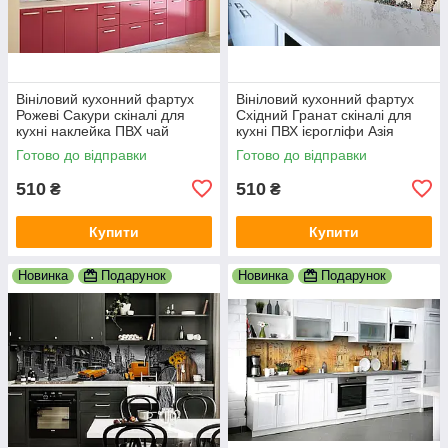
Вініловий кухонний фартух
Вініловий кухонний фартух
Рожеві Сакури скіналі для
Східний Гранат скіналі для
кухні наклейка ПВХ чай
кухні ПВХ ієрогліфи Азія
Японія Схід Рожевий
Журавель Сірий 600х2000
Готово до відправки
Готово до відправки
600х2000 мм
мм
510
510
₴
₴
Купити
Купити
Новинка
Подарунок
Новинка
Подарунок