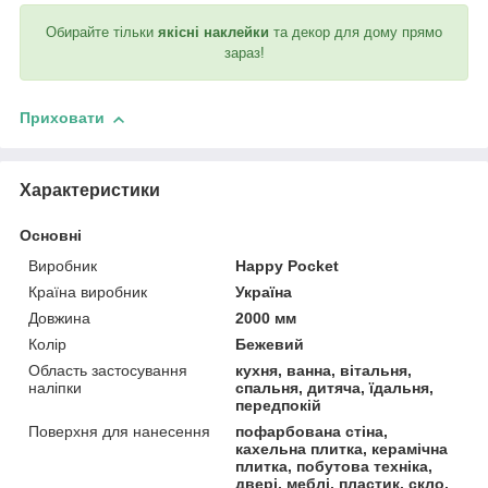
Обирайте тільки
якісні наклейки
та декор для дому прямо
зараз!
Приховати
Характеристики
Основні
Виробник
Happy Pocket
Країна виробник
Україна
Довжина
2000 мм
Колір
Бежевий
Область застосування
кухня, ванна, вітальня,
наліпки
спальня, дитяча, їдальня,
передпокій
Поверхня для нанесення
пофарбована стіна,
кахельна плитка, керамічна
плитка, побутова техніка,
двері, меблі, пластик, скло,