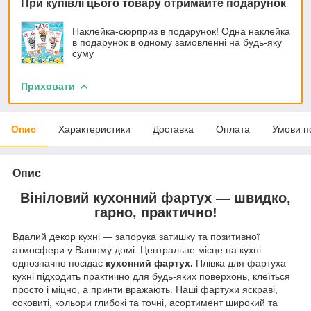
При купівлі цього товару отримайте подарунок
Наклейка-сюрприз в подарунок! Одна наклейка
в подарунок в одному замовленні на будь-яку
суму
Приховати
Опис
Характеристики
Доставка
Оплата
Умови п
Опис
Вініловий кухонний фартух — швидко,
гарно, практично!
Вдалий декор кухні — запорука затишку та позитивної
атмосфери у Вашому домі. Центральне місце на кухні
однозначно посідає
кухонний фартух.
Плівка для фартуха
кухні підходить практично для будь-яких поверхонь, клеїться
просто і міцно, а принти вражають. Наші фартухи яскраві,
соковиті, кольори глибокі та точні, асортимент широкий та