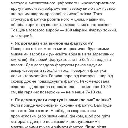
методом високоточного цифрового широкоформатного
друку наноситься зображення, зверху виріб ламінується
ще одним шаром прозорої захисної плівки. Така
структура фартуха робить його міцним, надійним,
оберігає принт від вологи та механічних пошкоджень.
Товщина готового виробу —
160 мікрон
. Фартух тонкий,
але міцний.
Як доглядати за вініловим фартухом?
Поверхню плівки можна мити практично будь-якими
миючими засобами (уникайте абразивів та агресивних
хімікатів). Вініловий фартух зовсім не боїться води та
вологи. Для догляду за фартухом рекомендуємо
використовувати губку/ганчірку. Поверхня фартуха
досить термостійка. Гаряча пара від каструль і жир від
сковорідок не пошкоджують фартух. Рекомендована
відстань від джерела вогню/тепла — не менше 10-20
см, від гарячих поверхонь — не менше 7–10 см.
Як демонтувати фартух із самоклеючої плівки?
Коли прийде час оновити кухонний фартух, Вам буде
не важко його зняти. Необхідно скористатися
промисловим (або звичайним) феном, щоб розігріти
матеріал. Далі, не поспішаючи, поступальними
маятниковими рухами знімати фартух. Якщо після