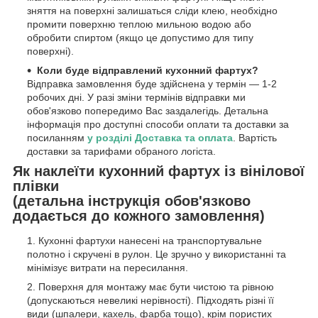
зняття на поверхні залишаться сліди клею, необхідно
промити поверхню теплою мильною водою або
обробити спиртом (якщо це допустимо для типу
поверхні).
Коли буде відправлений кухонний фартух?
Відправка замовлення буде здійснена у термін — 1-2
робочих дні. У разі зміни термінів відправки ми
обов'язково попередимо Вас заздалегідь. Детальна
інформація про доступні способи оплати та доставки за
посиланням
у розділі Доставка та оплата
. Вартість
доставки за тарифами обраного логіста.
Як наклеїти кухонний фартух із вінілової
плівки
(детальна інструкція обов'язково
додається до кожного замовлення)
Кухонні фартухи нанесені на транспортувальне
полотно і скручені в рулон. Це зручно у використанні та
мінімізує витрати на пересилання.
Поверхня для монтажу має бути чистою та рівною
(допускаються невеликі нерівності). Підходять різні її
види (шпалери, кахель, фарба тощо), крім пористих