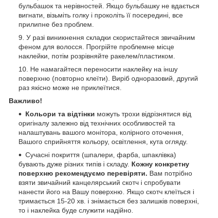
бульбашок та нерівностей. Якщо бульбашку не вдається
вигнати, візьміть голку і проколіть її посередині, все
прилипне без проблем.
У разі виникнення складки скористайтеся звичайним
феном для волосся. Прогрійте проблемне місце
наклейки, потім розрівняйте ракелем/пластиком.
Не намагайтеся переносити наклейку на іншу
поверхню (повторно клеїти). Виріб одноразовий, другий
раз якісно може не приклеїтися.
Важливо!
Кольори та відтінки
можуть трохи відрізнятися від
оригіналу залежно від технічних особливостей та
налаштувань вашого монітора, колірного оточення,
Вашого сприйняття кольору, освітлення, кута огляду.
Сучасні покриття (шпалери, фарба, шпаклівка)
бувають дуже різних типів і складу.
Кожну конкретну
поверхню рекомендуємо перевіряти.
Вам потрібно
взяти звичайний канцелярський скотч і спробувати
нанести його на Вашу поверхню. Якщо скотч клеїться і
тримається 15-20 хв. і знімається без залишків поверхні,
то і наклейка буде служити надійно.