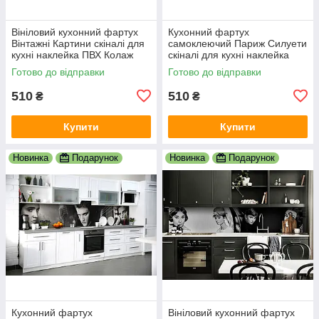
Вініловий кухонний фартух
Кухонний фартух
Вінтажні Картини скіналі для
самоклеючий Париж Силуети
кухні наклейка ПВХ Колаж
скіналі для кухні наклейка
Люди Бежевий 600х2000 мм
ПВХ люди мальований
Готово до відправки
Готово до відправки
вулиця 600х2000 мм
510
510
₴
₴
Купити
Купити
Новинка
Подарунок
Новинка
Подарунок
Кухонний фартух
Вініловий кухонний фартух