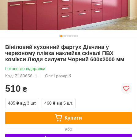
Вініловий кухонний фартух Дівчина у
червоному плівка наклейка скіналі ПВХ
комікси Люди силуети Чорний 600х2000 мм
Готово до відправки
Код: Z180656_1
Опт і роздріб
510
₴
485 ₴
від 3 шт.
460 ₴
від 5 шт.
Купити
або