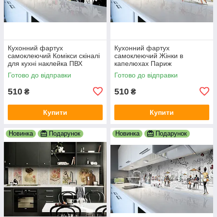
Кухонний фартух
Кухонний фартух
самоклеючий Комікси скіналі
самоклеючий Жінки в
для кухні наклейка ПВХ
капелюхах Париж
малюнок люди білий
мальований скіналі для кухні
Готово до відправки
Готово до відправки
600х2000 мм
наклейка ПВХ беж 600х2000
мм
510
510
₴
₴
Купити
Купити
Новинка
Подарунок
Новинка
Подарунок