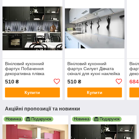
Вініловий кухонний
Вініловий кухонний
Віні
фартух Побачення
фартух Силует Дівчата
фарт
декоративна плівка
скіналі для кухні наклейка
деко
наклейка скіналі ПВХ
ПВХ за склом Люди Сірий
накл
510
510
684
₴
₴
люди силуети Сірий
600х2000 мм
ягод
600х2000 мм
мм
Купити
Купити
Акційні пропозиції та новинки
Новинка
Подарунок
Новинка
Подарунок