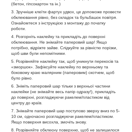
(бетон, гіпсокартон та ін.)
Зручніше клеїти фартух удвох, це допоможе провести
обклеювання рівно, без складок та бульбашок повітря.
Ознайомтеся з інструкцією з монтажу до початку
роботи.
Розгорніть наклейку та прикладіть до поверхні
обклеювання. Не знімайте паперовий шар! Якщо
потрібно, відріжте зайве. Слідкуйте за рівністю порізки,
щоб шви були непомітними.
Розрівняйте наклейку так, щоб уникнути перекосів та
«зморшок». Зафіксуйте наклейку по верхньому та
боковому краю малярним (паперовим) скотчем, щоб
було рівно.
Зніміть паперовий шар тільки з верхньої частини
наклейки (не знімайте весь папір одразу!), прикладіть
до поверхні, розгладжуючи ракелем/пластиком від
центру до країв.
Знімайте паперовий шар поступово зверху вниз по 5-
10 см, одночасно розгладжуючи ракелем/пластиком.
Якщо поверхня висохла, змочіть знову.
Розрівняйте обклеєну поверхню, щоб не залишилося