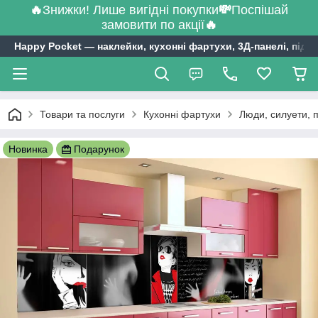
🔥
Знижки! Лише вигідні покупки
💸
Поспішай
замовити по акції
🔥
Happy Pocket ― наклейки, кухонні фартухи, 3Д-панелі, підл
Товари та послуги
Кухонні фартухи
Люди, силуети, 
Новинка
Подарунок