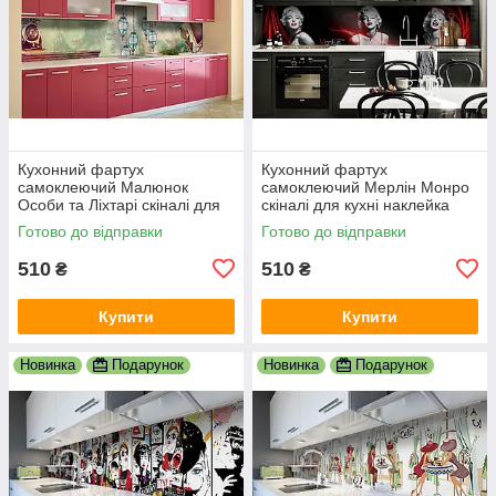
Кухонний фартух
Кухонний фартух
самоклеючий Малюнок
самоклеючий Мерлін Монро
Особи та Ліхтарі скіналі для
скіналі для кухні наклейка
кухні наклейка ПВХ люди
ПВХ дівчина люди чорний
Готово до відправки
Готово до відправки
зелений 600х2000 мм
600х2000 мм
510
510
₴
₴
Купити
Купити
Новинка
Подарунок
Новинка
Подарунок