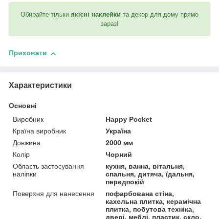
Обирайте тільки
якісні наклейки
та декор для дому прямо
зараз!
Приховати
Характеристики
Основні
Виробник
Happy Pocket
Країна виробник
Україна
Довжина
2000 мм
Колір
Чорний
Область застосування
кухня, ванна, вітальня,
наліпки
спальня, дитяча, їдальня,
передпокій
Поверхня для нанесення
пофарбована стіна,
кахельна плитка, керамічна
плитка, побутова техніка,
двері, меблі, пластик, скло,