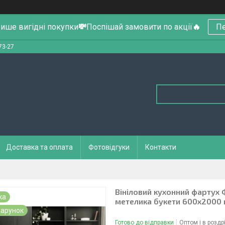
ише вигідні покупки
💸
Поспішай замовити по акції
🔥
Пе
73-27
Доставка та оплата
Фотовідгуки
Контакти
Вініловий кухонний фартух 
ка
метелика букети 600х2000
арунок
Готово до відправки
Оптом і в роздр