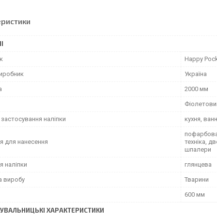
еристики
І
к
Happy Poc
виробник
Україна
а
2000 мм
Фіолетови
 застосування наліпки
кухня, ван
пофарбован
я для нанесення
техніка, д
шпалери
я наліпки
глянцева
а виробу
Тварини
600 мм
УВАЛЬНИЦЬКІ ХАРАКТЕРИСТИКИ