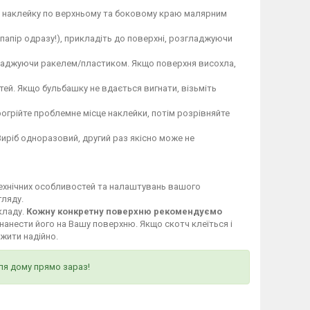
те наклейку по верхньому та боковому краю малярним
 папір одразу!), прикладіть до поверхні, розгладжуючи
гладжуючи ракелем/пластиком. Якщо поверхня висохла,
ей. Якщо бульбашку не вдається вигнати, візьміть
огрійте проблемне місце наклейки, потім розрівняйте
Виріб одноразовий, другий раз якісно може не
технічних особливостей та налаштувань вашого
гляду.
кладу.
Кожну конкретну поверхню рекомендуємо
нанести його на Вашу поверхню. Якщо скотч клеїться і
ужити надійно.
ля дому прямо зараз!