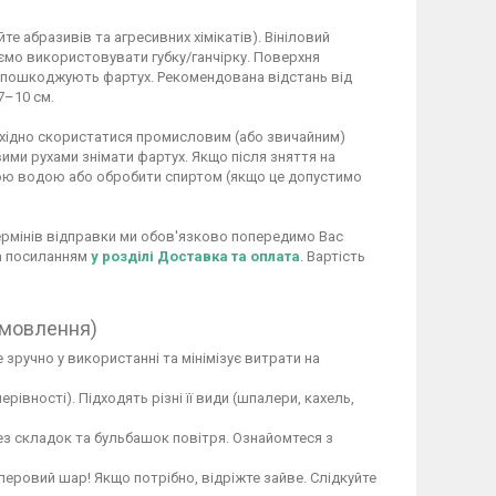
 абразивів та агресивних хімікатів). Вініловий
ємо використовувати губку/ганчірку. Поверхня
не пошкоджують фартух. Рекомендована відстань від
7–10 см.
обхідно скористатися промисловим (або звичайним)
ими рухами знімати фартух. Якщо після зняття на
ою водою або обробити спиртом (якщо це допустимо
 термінів відправки ми обов'язково попередимо Вас
за посиланням
у розділі Доставка та оплата
. Вартість
амовлення)
 зручно у використанні та мінімізує витрати на
вності). Підходять різні її види (шпалери, кахель,
ез складок та бульбашок повітря. Ознайомтеся з
перовий шар! Якщо потрібно, відріжте зайве. Слідкуйте