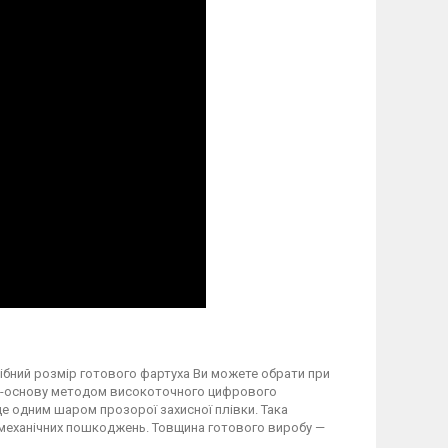
трібний розмір готового фартуха Ви можете обрати при
вку-основу методом високоточного цифрового
 одним шаром прозорої захисної плівки. Така
а механічних пошкоджень. Товщина готового виробу —