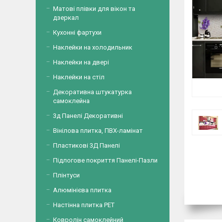
Матові плівки для вікон та
дзеркал
Кухонні фартухи
Наклейки на холодильник
Наклейки на двері
Наклейки на стіл
Декоративна штукатурка
самоклейна
3д Панелі Декоративні
Вінілова плитка, ПВХ-ламінат
Пластикові 3Д Панелі
Підлогове покриття Панелі-Пазли
Плінтуси
Алюмінієва плитка
Настінна плитка PET
Ковролін самоклейний