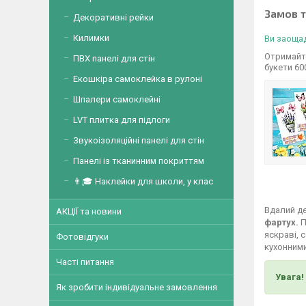
Замов 
Декоративні рейки
Килимки
Ви заощад
Отримайте
ПВХ панелі для стін
букети 60
Екошкіра самоклейка в рулоні
Шпалери самоклейні
LVT плитка для підлоги
Звукоізоляційні панелі для стін
Панелі із тканинним покриттям
👨🎓 Наклейки для школи, у клас
Вдалий де
АКЦІЇ та новини
фартух.
П
яскраві, 
Фотовідгуки
кухонними
Часті питання
Увага!
Як зробити індивідуальне замовлення