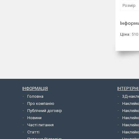
Розмір
Інформ
Ціна:
510
ІНФОРМАЦІЯ
ІНТЕР'ЄРН
Головна
3Д-накл
Про компанію
Наклейк
Публічний договір
Наклейк
Новини
Наклейк
Часті питання
Наклейк
Статті
Наклейки