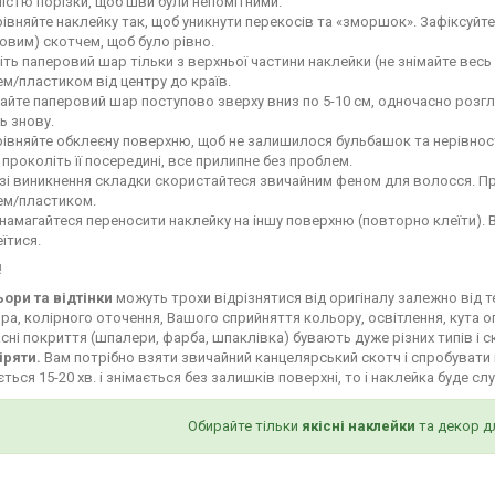
ністю порізки, щоб шви були непомітними.
івняйте наклейку так, щоб уникнути перекосів та «зморшок». Зафіксуй
овим) скотчем, щоб було рівно.
іть паперовий шар тільки з верхньої частини наклейки (не знімайте весь
м/пластиком від центру до країв.
айте паперовий шар поступово зверху вниз по 5-10 см, одночасно роз
ь знову.
івняйте обклеєну поверхню, щоб не залишилося бульбашок та нерівност
і проколіть її посередині, все прилипне без проблем.
зі виникнення складки скористайтеся звичайним феном для волосся. Пр
ем/пластиком.
намагайтеся переносити наклейку на іншу поверхню (повторно клеїти). 
їтися.
!
ьори та відтінки
можуть трохи відрізнятися від оригіналу залежно від 
ра, колірного оточення, Вашого сприйняття кольору, освітлення, кута о
сні покриття (шпалери, фарба, шпаклівка) бувають дуже різних типів і с
іряти.
Вам потрібно взяти звичайний канцелярський скотч і спробувати 
ться 15-20 хв. і знімається без залишків поверхні, то і наклейка буде сл
Обирайте тільки
якісні наклейки
та декор д