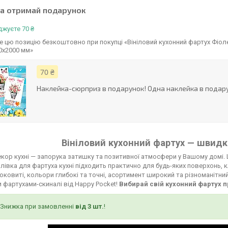
та отримай подарунок
жуєте 70 ₴
 цю позицію безкоштовно при покупці «Вініловий кухонний фартух Фіо
0х2000 мм»
70 ₴
Наклейка-сюрприз в подарунок! Одна наклейка в подару
Вініловий кухонний фартух — швидко
кор кухні — запорука затишку та позитивної атмосфери у Вашому домі. 
лівка для фартуха кухні підходить практично для будь-яких поверхонь, к
соковиті, кольори глибокі та точні, асортимент широкий та різноманітни
 фартухами-скиналі від Happy Pocket!
Вибирай свій кухонний фартух п
Знижка при замовленні
від 3 шт.
!