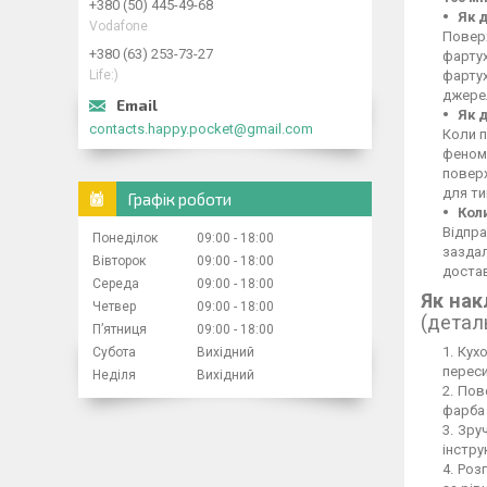
+380 (50) 445-49-68
Як 
Vodafone
Поверх
+380 (63) 253-73-27
фартух
Life:)
фартух
джерел
Як 
contacts.happy.pocket@gmail.com
Коли п
феном,
повер
для ти
Графік роботи
Кол
Відпра
Понеділок
09:00
18:00
заздал
Вівторок
09:00
18:00
достав
Середа
09:00
18:00
Як нак
Четвер
09:00
18:00
(детал
Пʼятниця
09:00
18:00
Кухо
Субота
Вихідний
переси
Неділя
Вихідний
Пове
фарба 
Зруч
інстру
Розг