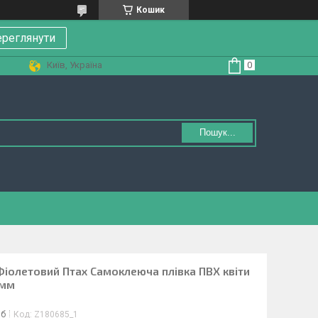
Кошик
реглянути
Київ, Україна
Пошук...
Фіолетовий Птах Самоклеюча плівка ПВХ квіти
 мм
іб
Код:
Z180685_1