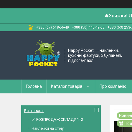
🔥
Знижки! Л
+380 (67) 618-56-49
+380 (50) 445-49-68
+380 (63) 253-
Happy Pocket ― наклейки,
кухонні фартухи, 3Д-панелі,
підлога-пазл
Головна
Каталог товарів
Про компанію
Всі товари
Новин
📌 РОЗПРОДАЖ СКЛАДУ 1=2
Под
Наклейки на стіну