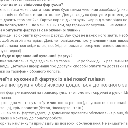
доглядати за вініловим фартухом?
ню плівки можна мити практично будь-якими миючими засобами (уникайте
 зовсім не боїться води та вологи. Для догляду за фартухом рекоменду
а досить термостійка. Гаряча пара від каструль і жир від сковорідок 
а вогню/тепла — не менше 10-20 см, від гарячих поверхонь — не менше 
демонтувати фартух із самоклеючої плівки?
рийде час оновити кухонний фартух, Вам буде не важко його зняти. Не
 щоб розігріти матеріал. Далі, не поспішаючи, поступальними маятников
хні залишаться сліди клею, необхідно промити поверхню теплою мильн
пу поверхні).
и буде відправлений кухонний фартух?
вка замовлення буде здійснена у термін — 1-2 робочих дні. У разі зміни
егідь. Детальна інформація про доступні способи оплати та доставки 
ки за тарифами обраного логіста.
леїти кухонний фартух із вінілової плівки
ьна інструкція обов'язково додається до кожного з
нні фартухи нанесені на транспортувальне полотно і скручені в рулон. Це
лання.
рхня для монтажу має бути чистою та рівною (допускаються невеликі нері
тощо), крім пористих (бетон, гіпсокартон та ін.)
ніше клеїти фартух удвох, це допоможе провести обклеювання рівно, б
кцією з монтажу до початку роботи.
орніть наклейку та прикладіть до поверхні обклеювання. Не знімайте па