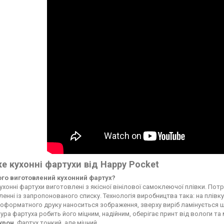
е кухонні фартухи від Happy Pocket
чого виготовлений кухонний фартух?
ухонні фартухи виготовлені з якісної вінілової самоклеючої плівки. По
енні із запропонованого списку. Технологія виробництва така: на плі
форматного друку наноситься зображення, зверху виріб ламінується ще
ура фартуха робить його міцним, надійним, оберігає принт від вологи т
ікрон
. Фартух тонкий, але міцний.