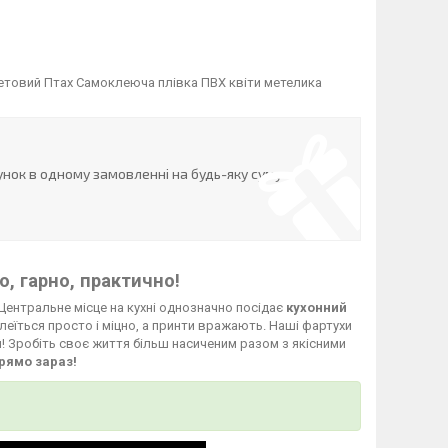
летовий Птах Самоклеюча плівка ПВХ квіти метелика
нок в одному замовленні на будь-яку суму
, гарно, практично!
Центральне місце на кухні однозначно посідає
кухонний
леїться просто і міцно, а принти вражають. Наші фартухи
й! Зробіть своє життя більш насиченим разом з якісними
рямо зараз!