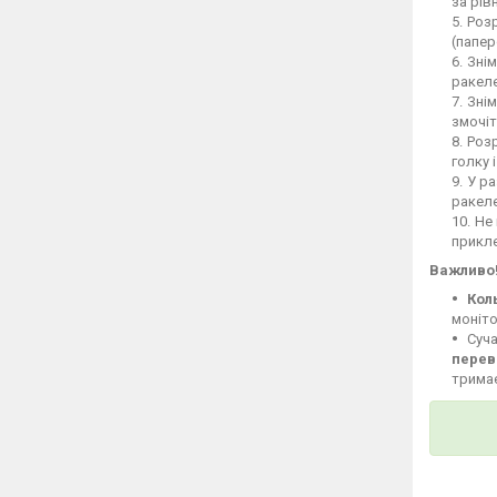
за рів
Розр
(папер
Знім
ракеле
Знім
змочіт
Розр
голку 
У ра
ракел
Не 
прикле
Важливо
Кол
моніто
Суча
перев
тримає