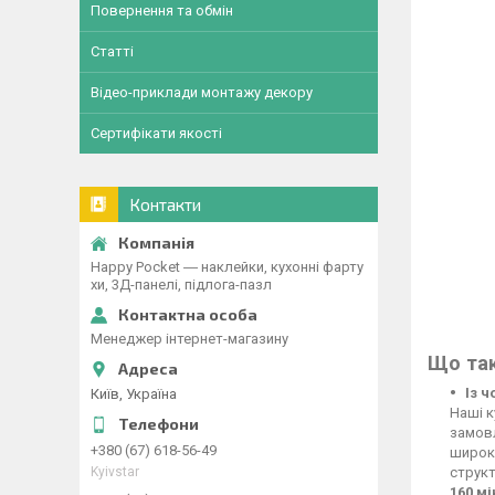
Повернення та обмін
Статті
Відео-приклади монтажу декору
Сертифікати якості
Контакти
Happy Pocket ― наклейки, кухонні фарту
хи, 3Д-панелі, підлога-пазл
Менеджер інтернет-магазину
Що так
Із 
Київ, Україна
Наші к
замовл
+380 (67) 618-56-49
широко
Kyivstar
структ
160 м