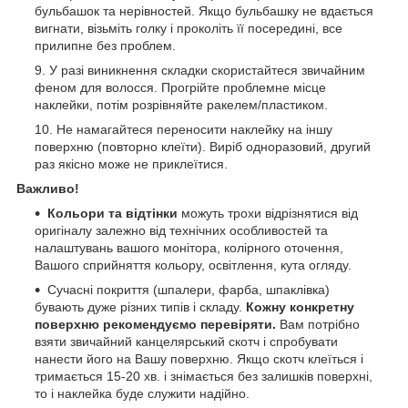
бульбашок та нерівностей. Якщо бульбашку не вдається
вигнати, візьміть голку і проколіть її посередині, все
прилипне без проблем.
У разі виникнення складки скористайтеся звичайним
феном для волосся. Прогрійте проблемне місце
наклейки, потім розрівняйте ракелем/пластиком.
Не намагайтеся переносити наклейку на іншу
поверхню (повторно клеїти). Виріб одноразовий, другий
раз якісно може не приклеїтися.
Важливо!
Кольори та відтінки
можуть трохи відрізнятися від
оригіналу залежно від технічних особливостей та
налаштувань вашого монітора, колірного оточення,
Вашого сприйняття кольору, освітлення, кута огляду.
Сучасні покриття (шпалери, фарба, шпаклівка)
бувають дуже різних типів і складу.
Кожну конкретну
поверхню рекомендуємо перевіряти.
Вам потрібно
взяти звичайний канцелярський скотч і спробувати
нанести його на Вашу поверхню. Якщо скотч клеїться і
тримається 15-20 хв. і знімається без залишків поверхні,
то і наклейка буде служити надійно.