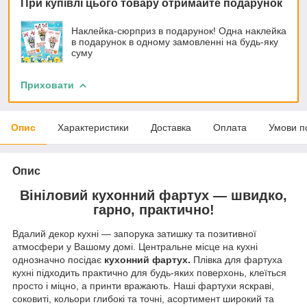
При купівлі цього товару отримайте подарунок
Наклейка-сюрприз в подарунок! Одна наклейка
в подарунок в одному замовленні на будь-яку
суму
Приховати
Опис
Характеристики
Доставка
Оплата
Умови п
Опис
Вініловий кухонний фартух — швидко,
гарно, практично!
Вдалий декор кухні — запорука затишку та позитивної
атмосфери у Вашому домі. Центральне місце на кухні
однозначно посідає
кухонний фартух.
Плівка для фартуха
кухні підходить практично для будь-яких поверхонь, клеїться
просто і міцно, а принти вражають. Наші фартухи яскраві,
соковиті, кольори глибокі та точні, асортимент широкий та