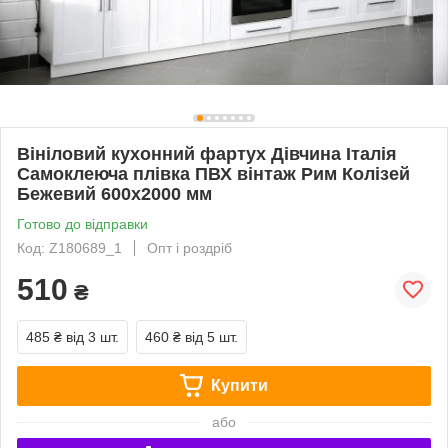
Вініловий кухонний фартух Дівчина Італія
Самоклеюча плівка ПВХ вінтаж Рим Колізей
Бежевий 600х2000 мм
Готово до відправки
Код: Z180689_1
Опт і роздріб
510
₴
485 ₴
від 3 шт.
460 ₴
від 5 шт.
Купити
або