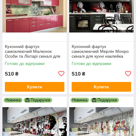
Кухонний фартух
Кухонний фартух
самоклеючий Малюнок
самоклеючий Мерлін Монро
Особи та Ліхтарі скіналі для
скіналі для кухні наклейка
кухні наклейка ПВХ люди
ПВХ дівчина люди чорний
Готово до відправки
Готово до відправки
зелений 600х2000 мм
600х2000 мм
510
510
₴
₴
Купити
Купити
Новинка
Подарунок
Новинка
Подарунок