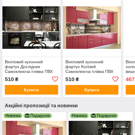
Вініловий кухонний
Вініловий кухонний
Віні
фартух Дослідник
фартух Колізей
холо
Самоклеюча плівка ПВХ
Самоклеюча плівка ПВХ
вишн
компас вінтаж Бежевий
Ейфелева вежа Париж
само
510
510
467
₴
₴
600х2000 мм
Рим Бежевий 600х2000
Беж
мм
Купити
Купити
Акційні пропозиції та новинки
Новинка
Подарунок
Новинка
Подарунок