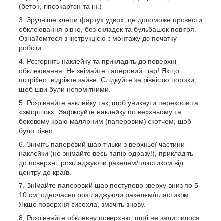
(бетон, гіпсокартон та ін.)
Зручніше клеїти фартух удвох, це допоможе провести
обклеювання рівно, без складок та бульбашок повітря.
Ознайомтеся з інструкцією з монтажу до початку
роботи.
Розгорніть наклейку та прикладіть до поверхні
обклеювання. Не знімайте паперовий шар! Якщо
потрібно, відріжте зайве. Слідкуйте за рівністю порізки,
щоб шви були непомітними.
Розрівняйте наклейку так, щоб уникнути перекосів та
«зморшок». Зафіксуйте наклейку по верхньому та
боковому краю малярним (паперовим) скотчем, щоб
було рівно.
Зніміть паперовий шар тільки з верхньої частини
наклейки (не знімайте весь папір одразу!), прикладіть
до поверхні, розгладжуючи ракелем/пластиком від
центру до країв.
Знімайте паперовий шар поступово зверху вниз по 5-
10 см, одночасно розгладжуючи ракелем/пластиком.
Якщо поверхня висохла, змочіть знову.
Розрівняйте обклеєну поверхню, щоб не залишилося