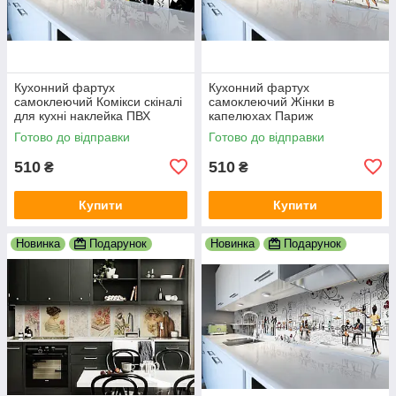
Кухонний фартух
Кухонний фартух
самоклеючий Комікси скіналі
самоклеючий Жінки в
для кухні наклейка ПВХ
капелюхах Париж
малюнок люди білий
мальований скіналі для кухні
Готово до відправки
Готово до відправки
600х2000 мм
наклейка ПВХ беж 600х2000
мм
510
510
₴
₴
Купити
Купити
Новинка
Подарунок
Новинка
Подарунок