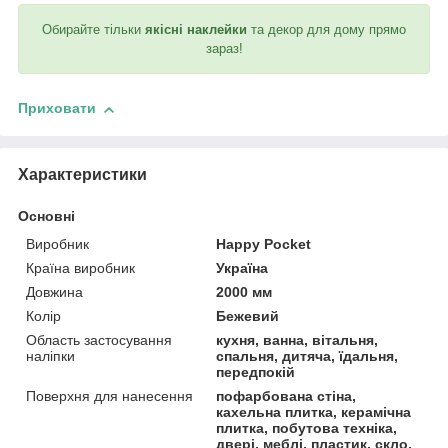
Обирайте тільки
якісні наклейки
та декор для дому прямо
зараз!
Приховати
Характеристики
Основні
Виробник
Happy Pocket
Країна виробник
Україна
Довжина
2000 мм
Колір
Бежевий
Область застосування
кухня, ванна, вітальня,
наліпки
спальня, дитяча, їдальня,
передпокій
Поверхня для нанесення
пофарбована стіна,
кахельна плитка, керамічна
плитка, побутова техніка,
двері, меблі, пластик, скло,