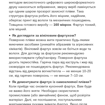
методом високоточного цифрового широкоформатного
друку наноситься зображення, зверху виріб ламінується
ще одним шаром прозорої захисної плівки. Така
структура фартуха робить його міцним, надійним,
оберігає принт від вологи та механічних пошкоджень.
Товщина готового виробу —
160 мікрон
. Фартух тонкий,
але міцний.
Як доглядати за вініловим фартухом?
Поверхню плівки можна мити практично будь-якими
миючими засобами (уникайте абразивів та агресивних
хімікатів). Вініловий фартух зовсім не боїться води та
вологи. Для догляду за фартухом рекомендуємо
використовувати губку/ганчірку. Поверхня фартуха
досить термостійка. Гаряча пара від каструль і жир від
сковорідок не пошкоджують фартух. Рекомендована
відстань від джерела вогню/тепла — не менше 10-20
см, від гарячих поверхонь — не менше 7–10 см.
Як демонтувати фартух із самоклеючої плівки?
Коли прийде час оновити кухонний фартух, Вам буде
не важко його зняти. Необхідно скористатися
промисловим (або звичайним) феном, щоб розігріти
матеріал. Далі, не поспішаючи, поступальними
маятниковими рухами знімати фартух. Якщо після