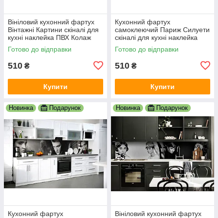
Вініловий кухонний фартух
Кухонний фартух
Вінтажні Картини скіналі для
самоклеючий Париж Силуети
кухні наклейка ПВХ Колаж
скіналі для кухні наклейка
Люди Бежевий 600х2000 мм
ПВХ люди мальований
Готово до відправки
Готово до відправки
вулиця 600х2000 мм
510
510
₴
₴
Купити
Купити
Новинка
Подарунок
Новинка
Подарунок
Кухонний фартух
Вініловий кухонний фартух