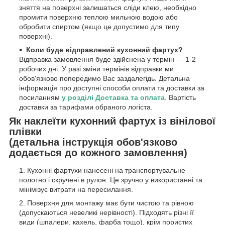
зняття на поверхні залишаться сліди клею, необхідно
промити поверхню теплою мильною водою або
обробити спиртом (якщо це допустимо для типу
поверхні).
Коли буде відправлений кухонний фартух?
Відправка замовлення буде здійснена у термін — 1-2
робочих дні. У разі зміни термінів відправки ми
обов'язково попередимо Вас заздалегідь. Детальна
інформація про доступні способи оплати та доставки за
посиланням
у розділі Доставка та оплата
. Вартість
доставки за тарифами обраного логіста.
Як наклеїти кухонний фартух із вінілової
плівки
(детальна інструкція обов'язково
додається до кожного замовлення)
Кухонні фартухи нанесені на транспортувальне
полотно і скручені в рулон. Це зручно у використанні та
мінімізує витрати на пересилання.
Поверхня для монтажу має бути чистою та рівною
(допускаються невеликі нерівності). Підходять різні її
види (шпалери, кахель, фарба тощо), крім пористих