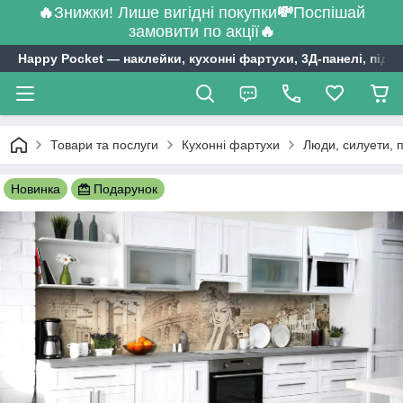
🔥
Знижки! Лише вигідні покупки
💸
Поспішай
замовити по акції
🔥
Happy Pocket ― наклейки, кухонні фартухи, 3Д-панелі, підл
Товари та послуги
Кухонні фартухи
Люди, силуети, 
Новинка
Подарунок