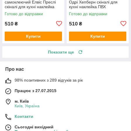
самоклеючий Елвіс Преслі
Одрі Хепберн скіналі для
скіналі для кухні наклейка
кухні наклейка ПВХ
ПВХ ретро співаки сірий
персонажі ретро Чорно-білий
Готово до відправки
Готово до відправки
600х2000 мм
600х2000 мм
510
510
₴
₴
Купити
Купити
Показати ще
Про нас
98% позитивних з 289 відгуків за рік
Працює з 27.07.2015
м. Київ
Київ, Україна
Контакти
Сьогодні вихідний